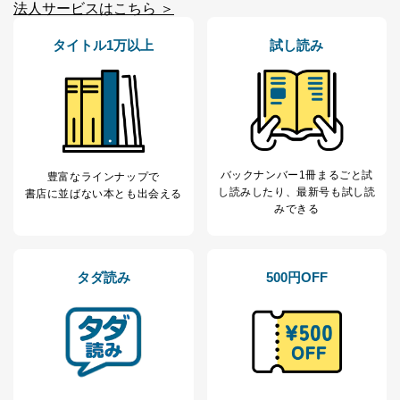
法人サービスはこちら ＞
提供先：出版社、出版物発売元、卸売会社、販売
店など商品の供給者、梱包会社、配送会社、新聞
販売店などの梱包・配送・配達会社
タイトル1万以上
試し読み
４．開示対象個人情報の「開示」「訂正」等の請求につ
いて
当社は、本人から、開示対象個人情報について利用目的
の通知を求められた場合には、遅滞なくこれに応じま
す。ただし、以下①～④のいずれかに該当する場合は、
バックナンバー1冊まるごと試
豊富なラインナップで
利用目的の通知を行なうことはできません。そのとき
し読み
したり、最新号も試し読
書店に並ばない本とも出会える
は、本人に遅滞無くその旨を通知するとともに、理由を
みできる
説明させていただきます。
①利用目的を本人に通知し、又は公表することによって
本人又は第三者の生命、身体、財産その他の権利利益を
害するおそれがある場合
タダ読み
500円OFF
②利用目的を本人に通知し、又は公表することによって
当該事業者の権利又は正当な利益を害するおそれがある
場合
③国の機関又は地方公共団体が法令の定める事務を遂行
することに対して協力する必要がある場合であって、利
用目的を本人に通知し、又は公表することによって当該
事務の遂行に支障を及ぼすおそれがあるとき