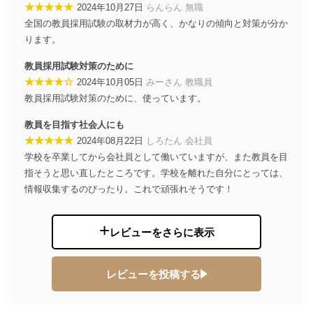
★★★★★
2024年10月27日
らんらん 無職
代表取締役会長 西野 伸一郎
全国の教員採用試験の取材力が高く、かなりの傾向と対策が分か
個人情報の取扱いについて
ります。
１．個人情報保護管理者
教員採用試験対策のために
★★★★☆
2024年10月05日
みーさん 教職員
当社は以下の個人情報保護管理者を設置し、個人情報保
教員採用試験対策のために、使っています。
護管理者の責任のもと、個人情報を取得・アクセス・利
用・提供・管理いたします。
教員を目指す社会人にも
東京都渋谷区南平台町16-11
★★★★★
2024年08月22日
しろたん 会社員
株式会社富士山マガジンサービス
学校を卒業してから会社員として働いていますが、また教員を目
代表取締役会長 西野 伸一郎
指そうと思い直したところです。学校を離れた自分にとっては、
個人情報保護管理者: 経営管理グループディレクター 前
情報収集するのぴったり。これで頑張れそうです！
田 嘉也
２．利用目的
レビューをさらに表示
当社が取り扱う開示対象個人情報の利用目的は次のとお
りです。
レビューを投稿する
No
個人情報の種類
利用目的
購入商品の配送のため
商品代金回収のため