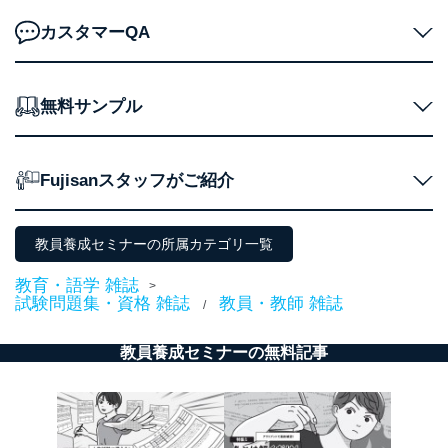
ｅメール等による商品、サービ
ス、キャンペーン等の広告の案内
カスタマーQA
当社の定期購読サ
のため
1
ービス等をご利用
個人が特定できない形で取得した
の方の個人情報
閲覧履歴や購買履歴等の情報を分
析して、趣味・嗜好に
無料サンプル
応じた新商品・サービスに関する
広告のため
当社にお問合わせ
お問い合わせ対応、トラブル対
Fujisanスタッフがご紹介
2
いただいた方の個
処、オペレーター教育など応対品
人情報
質向上のため
カスタマーQ＆Aサイトの投稿内容
の確認のため
教員養成セミナーの所属カテゴリ一覧
ｅメール等によるカスタマーQ＆A
当社カスタマーQ＆
サイトのサービス内容のご案内の
教育・語学 雑誌
3
>
Aサービス利用者
ため
試験問題集・資格 雑誌
教員・教師 雑誌
/
ｅメール等による商品、サービ
ス、キャンペーン等の広告に関す
るご案内のため
教員養成セミナーの無料記事
採用応募者の方の
4
採用選考、ご連絡のため
個人情報
当社の従業者の個
人事、総務などの雇用管理等のた
5
人情報
め