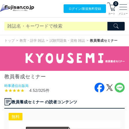
0
ログイン/
新規無料
登録
カート
メニュー
トップ
教育・語学 雑誌
試験問題集・資格 雑誌
教員養成セミナー
教員養成セミナー
時事通信出版局
★★★★★
4.52/325件
教員養成セミナー の読者コンテンツ
無料