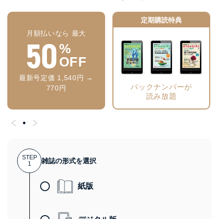
定期購読特典
月額払いなら 最大
50
%
OFF
最新号定価 1,540円 →
バックナンバーが
770円
読み放題
STEP
雑誌の形式を選択
1
紙版