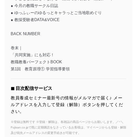
● 今月の教職サークル日誌
● ゆっふぃーのゆるっとキャラっとご当地歌めぐり
● 教採受験者DATA&VOICE
BACK NUMBER
巻末｜
「共同実施」にも対応！
教職教養パーフェクトBOOK
第1回 教育原理① 学習指導要領
◼︎ 目次配信サービス
教員養成セミナー最新号の情報がメルマガで届く♪ メー
ルアドレスを入力して登録（解除）ボタンを押してくだ
さい。
※登録は無料です ※登録・解除は、各雑誌の商品ページからお願いします。／~＼
Fujisan.co.jpで既に定期購読をなさっているお客様は、マイページからも登録・解除
及び宛先メールアドレスの変更手続きが可能です。