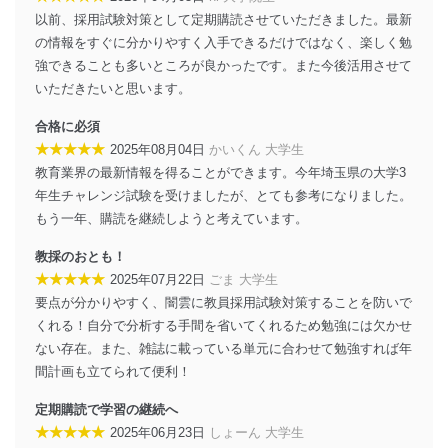
に、下記セキュリティ対策をはじめとする安全対策を実
以前、採用試験対策として定期購読させていただきました。最新
施し、個人情報の漏えい、滅失またはき損の防止及び是
の情報をすぐに分かりやすく入手できるだけではなく、楽しく勉
正に努めます。
強できることも多いところが良かったです。また今後活用させて
アクセス制御
いただきたいと思います。
個人データを取り扱うことのできる機器及び当該
機器を取り扱う従業者を明確化し、 個人データへ
合格に必須
の不要なアクセスを防止しています。
★★★★★
2025年08月04日
かいくん 大学生
アクセス者の識別と認証
教育業界の最新情報を得ることができます。今年埼玉県の大学3
機器に標準装備されているユーザー制御機能（ユ
年生チャレンジ試験を受けましたが、とても参考になりました。
ーザーアカウント制御）により、個人情報データ
もう一年、購読を継続しようと考えています。
ベース等を取り扱う情報システムを使用する従業
者を識別・認証しています。
教採のおとも！
★★★★★
2025年07月22日
ごま 大学生
外部からの不正アクセス等の防止
個人データを取り扱う機器等のオペレーティング
要点が分かりやすく、闇雲に教員採用試験対策することを防いで
システムを最新の状態に保持しています。
くれる！自分で分析する手間を省いてくれるため勉強には欠かせ
個人データを取り扱う機器等にセキュリティ対策
ない存在。また、雑誌に載っている単元に合わせて勉強すれば年
ソフトウェア等を導入し、自動更新 機能等の活用
間計画も立てられて便利！
により、これを最新状態としています。
定期購読で学習の継続へ
情報システムの使用に伴う漏洩等の防止
★★★★★
メール等により個人データの含まれるファイルを
2025年06月23日
しょーん 大学生