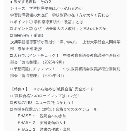
● 激変する教採 その２
シリーズ 学習指導要領はどう変わるのか
学習指導要領の大改訂 学校教育の在り方が大きく変わる！
□ ポイント① 学習指導要領の「改訂」とは
□ ポイント② なぜ「過去最大の大改訂」と言われるのか
□ Interview（ 前編）
次期学習指導要領が目指す「深い学び」 上智大学総合人間科学
部 奈須正裕 教授
□ 図解でポイントチェック！ 中央教育審議会教育課程企画特別
部会「論点整理」（2025年9月）
□ 予想問題にチャレンジ！ 中央教育審議会教育課程企画特別
部会「論点整理」（2025年9月）
【特集１】 ０から始める“教採合格” 完全ガイド
□ “教採合格”へのロードマップはコレだ！
□ 教採の“HOT ニュース”をつかもう！
□ 教採を段階ごとに解説！合格までのスケジュール
PHASE １ 説明会への参加
PHASE ２ 実施要領の入手
PHASE ３ 願書の作成・出願