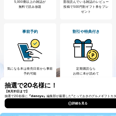
5,000冊以上の雑誌が
普段読んでいる雑誌のレビュー
④開示対象個人情報の利用目的が明らかな場合
無料で読み放題
投稿で
500円割ギフト券をプレ
ゼント
開示対象個人情報については、保有個人データの本人ま
たはその代理人からの利用目的の通知、開示、変更等
（内容の訂正、追加または削除）、利用停止等（「利用
の停止または消去」「第三者への提供の停止」）の求め
事前予約
割引や特典付き
に対応させていただいております。 当社顧客の皆様の
個人情報は「マイページ」にログインしていただくこと
で、訂正、追加、変更を行っていただくことが出来ま
す。マイページをご利用いただけない方、その他の方に
つきましては、下記Aをご覧ください。 また、ご登録い
ただいた個人情報のうち、市町村などの名称および郵便
番号、金融機関の名称あるいはクレジットカードの有効
期限など、商品のお届けやご請求を行う上で支障がある
気になる本は
発売日前から事前
定期購読なら
情報に変更があった場合には、当社が登録情報を変更さ
予約可能
お得に本が読めて
せていただく場合があります。
送料無料の雑誌も！
A.開示等の求めの申し出先、提出していただく書面等
開示等の求めは、電話又は電子メールにて下記までお申
し付けください。開示等の求めに際して提出していただ
く書面等については、その際にご案内いたします。
■電話による場合
TEL:0570-200-223