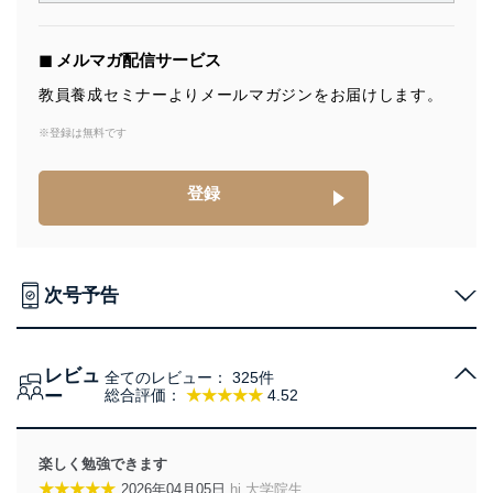
責務を果たすことを確実にいたします。
個人情報の取得・利用・提供について
◼︎ メルマガ配信サービス
当社は、個人情報の取得・利用・提供に際して、その利
教員養成セミナーよりメールマガジンをお届けします。
用目的を明確にし、本人の同意を得たうえで利用目的の
達成に必要な範囲内で適法かつ公正な手段によって取
※登録は無料です
得・利用・提供を行います。また、当社が保有している
個人情報は、同意を得ずに目的外利用、第三者への提
登録
供・開示は行いません。当社においてはこれらの取り組
みを確実にするため、従業者等の教育を徹底してまいり
ます。また、目的外利用を行わないために、適切な管理
措置を講じます。
次号予告
法令遵守
当社は、個人情報に関連する法令、国が定める指針及び
その他の規範を遵守します。また、当社の管理の仕組み
レビュ
全てのレビュー：
325件
に、これらの法令及びその他の規範を常に適合させま
ー
総合評価：
★★★★★
4.52
す。
個人情報の安全管理措置
楽しく勉強できます
当社は、個人情報の正確性及び安全性を確保するため
★★★★★
2026年04月05日
hi 大学院生