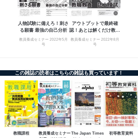
パートナー（提携
購入商品配送のため
企業）からの委託
提携企業及びお客様がご購入され
により当社の
た商品の発売元企業からのｅメー
6
定期購読サービス
ル等による商品、
人物試験に備えろ！刺さ
アウトプットで最終確
等をご利用の方の
サービス、キャンペーン等の広告
個人情報
に関するご案内のため
る願書 最強の自己分析
認！あとは解くだけ教職
当社のサービス利用状況の把握お
教養誌上模試
教員養成セミナー 2022年5月
教員養成セミナー 2022年8月
よびその分析のため
号
号
お問い合わせ対応、トラブル対
SNS公式アカウン
処、オペレーター教育など応対品
7
トに登録された方
質向上のため
の個人情報
その他当社のプライバシーポリシ
ー等にて公表する利用目的達成の
この雑誌の読者はこちらの雑誌も買っています！
ため
※上記の利用目的のうちNo.1～5については保有個人デ
ータ（開示対象個人情報）の利用目的であり、下記4.の
開示等のご請求に対応させていただきます。
なお、6、7については、パートナー（提携企業）様又は
各SNS運営会社様にご請求いただきますようお願い致し
ます。
３．個人情報の第三者提供について
教職課程
教員養成セミナー
The Japan Times 
初等教育資料
当社は、取得した個人情報を適切に管理し､あらかじめ