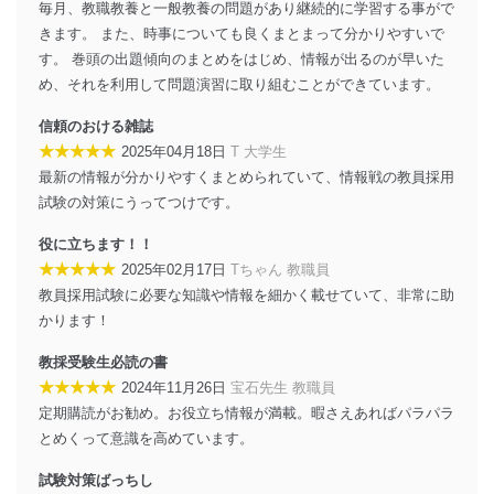
送信する場合に、当該ファイルへのパスワードを
毎月、教職教養と一般教養の問題があり継続的に学習する事がで
設定しています。
きます。 また、時事についても良くまとまって分かりやすいで
す。 巻頭の出題傾向のまとめをはじめ、情報が出るのが早いた
個人情報保護マネジメントシステムの継続的改善
め、それを利用して問題演習に取り組むことができています。
当社は、内部監査及びマネジメントレビューの機会を通
信頼のおける雑誌
じて、個人情報保護マネジメントシステムを継続的に改
善し、常に最良の状態を維持します。
★★★★★
2025年04月18日
T 大学生
最新の情報が分かりやすくまとめられていて、情報戦の教員採用
苦情及び相談受付け窓口
試験の対策にうってつけです。
貴殿の個人情報及び当社の個人情報保護マネジメントシ
役に立ちます！！
ステムに関するご相談及び苦情については以下までご連
★★★★★
絡ください。
2025年02月17日
Tちゃん 教職員
適切、かつ迅速に対応させていただきます。
教員採用試験に必要な知識や情報を細かく載せていて、非常に助
かります！
株式会社富士山マガジンサービス 個人情報問い合わせ
係
教採受験生必読の書
TEL：0570-200-223
★★★★★
2024年11月26日
宝石先生 教職員
FAX：03-5459-7073
定期購読がお勧め。お役立ち情報が満載。暇さえあればパラパラ
e-mail：
cs@fujisan.co.jp
とめくって意識を高めています。
改訂：2025年2月20日
制定：2005年4月1日
試験対策ばっちし
株式会社富士山マガジンサービス