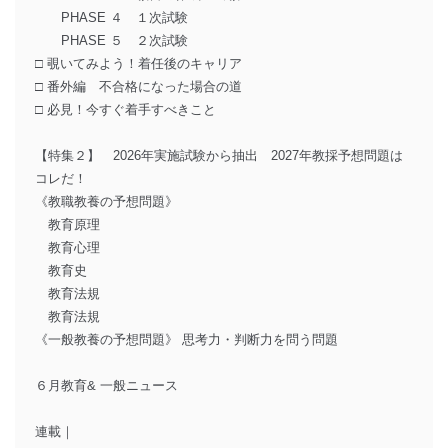
PHASE ４ １次試験
PHASE ５ ２次試験
□ 覗いてみよう！着任後のキャリア
□ 番外編 不合格になった場合の道
□ 必見！今すぐ着手すべきこと
【特集２】 2026年実施試験から抽出 2027年教採予想問題は
コレだ！
《教職教養の予想問題》
教育原理
教育心理
教育史
教育法規
教育法規
《一般教養の予想問題》 思考力・判断力を問う問題
６月教育& 一般ニュース
連載｜