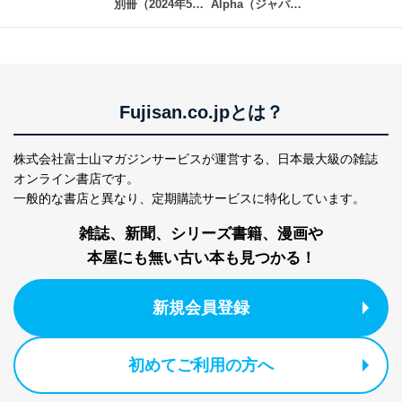
別冊（2024年5月
Alpha（ジャパン
本人の同意を得ることなく第三者に提供することはあり
発売号まで）
タイムズアルフ
ません。ただし、次の場合は除きます。
ァ）
法令に基づく場合
人の生命､身体または財産の保護のために必要がある
場合であって、本人の同意を得ることが困難であると
き。
Fujisan.co.jpとは？
公衆衛生の向上または児童の健全な育成の推進のため
に特に必要がある場合であって、本人の同意を得るこ
とが困難である場合。
株式会社富士山マガジンサービスが運営する、
日本最大級の雑誌
国の機関もしくは地方公共団体またはその委託を受け
オンライン書店です。
た者が法令の定める事務を遂行することに対して協力
一般的な書店と異なり、
定期購読サービスに特化しています。
する必要がある場合であって、本人の同意を得ること
により当該事務の遂行に支障を及ぼすおそれがあると
雑誌、新聞、シリーズ書籍、漫画や
き。
本屋にも無い古い本も見つかる！
上記２．の利用目的を実施するために守秘義務を結ん
だ企業に、業務の一部として個人情報の取扱いを委
託・提供する場合、その業務に必要な範囲で委託・提
新規会員登録
供先企業に個人情報を開示することがあります。
委託・提供先企業は具体的には以下のような企業です
が、これらに限りません。
委託先：カスタマーサポート支援会社 、クレジッ
初めてご利用の方へ
トカード決済などの決済代行・料金回収会社、広
告配信サービス会社