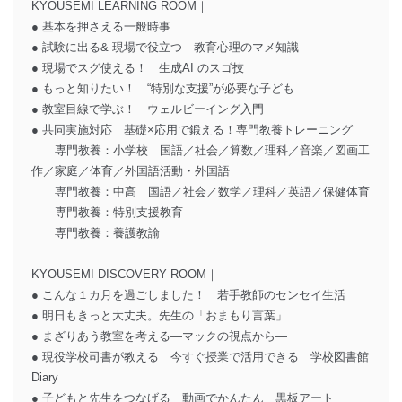
KYOUSEMI LEARNING ROOM｜
● 基本を押さえる一般時事
● 試験に出る& 現場で役立つ 教育心理のマメ知識
● 現場でスグ使える！ 生成AI のスゴ技
● もっと知りたい！ “特別な支援”が必要な子ども
● 教室目線で学ぶ！ ウェルビーイング入門
● 共同実施対応 基礎×応用で鍛える！専門教養トレーニング
専門教養：小学校 国語／社会／算数／理科／音楽／図画工
作／家庭／体育／外国語活動・外国語
専門教養：中高 国語／社会／数学／理科／英語／保健体育
専門教養：特別支援教育
専門教養：養護教諭
KYOUSEMI DISCOVERY ROOM｜
● こんな１カ月を過ごしました！ 若手教師のセンセイ生活
● 明日もきっと大丈夫。先生の「おまもり言葉」
● まざりあう教室を考える―マックの視点から―
● 現役学校司書が教える 今すぐ授業で活用できる 学校図書館
Diary
● 子どもと先生をつなげる 動画でかんたん 黒板アート