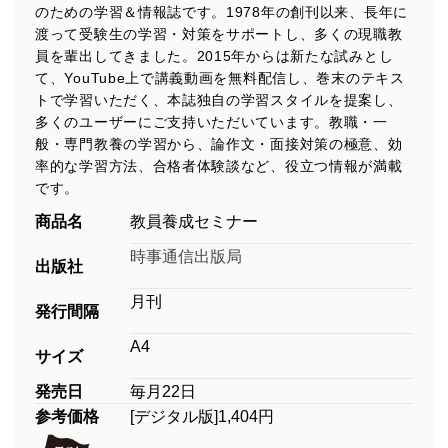
のための学習＆情報誌です。1978年の創刊以来、長年に
渡って受験生の学習・対策をサポートし、多くの現職教
員を輩出してきました。2015年からは新たな試みとし
て、YouTube上で講義動画を無料配信し、巻末のテキス
トで学習いただく、本誌独自の学習スタイルを提案し、
多くのユーザーにご支持いただいています。教職・一
般・専門教養の学習から、論作文・面接対策の極意、効
率的な学習方法、合格者体験談など、役立つ情報が満載
です。
商品名
教員養成セミナー
時事通信出版局
出版社
月刊
発行間隔
A4
サイズ
発売日
毎月22日
参考価格
[デジタル版]1,404円