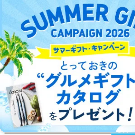
株式会社富士山マガジンサービス 個人情報問い合わせ
係
受付時間：10:00～17:00（土、日、祝、年末年始休業）
■電子メールによる場合
e-mail：
cs@fujisan.co.jp
B.開示等の対応に際して、以下記載の項目のうち2項目
デジタル雑誌をご利用なら
以上での本人確認を実施させていただきます。
最新号〜バックナンバーまで7000冊以上の雑誌
（電子
商品を購入された個人のお客様：氏名、住所、電話番
書籍）が無料で読み放題！
号、顧客番号、メールアドレス
商品を購入された法人のお客様：氏名、会社名、部署
タダ読みサービス
を楽しもう！
名、会社住所、電話番号、顧客番号、メールアドレス
採用に応募された方：氏名、住所、所属学校（会社）
DOWNLOAD FOR IOS
名
お取引先様：会社名、部署名、氏名、住所
株主様：氏名、住所、（会社名）
DOWNLOAD FOR ANDROID
C.代理人様による開示等のご請求
開示等のご請求をすることについて代理人に委任する場
合は、前項の書類に加えて、下記書類をご同封くださ
ご利用方法はこちら
い。
ご注文は
こちら
委任状