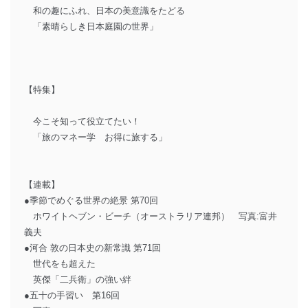
和の趣にふれ、日本の美意識をたどる
「素晴らしき日本庭園の世界」
【特集】
今こそ知って役立てたい！
「旅のマネー学 お得に旅する」
【連載】
●季節でめぐる世界の絶景 第70回
ホワイトヘブン・ビーチ（オーストラリア連邦） 写真:富井
義夫
●河合 敦の日本史の新常識 第71回
世代をも超えた
英傑「二兵衛」の強い絆
●五十の手習い 第16回