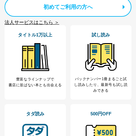
ます。
初めてご利用の方へ
３．個人情報の第三者提供について
法人サービスはこちら ＞
当社は、取得した個人情報を適切に管理し､あらかじめ
本人の同意を得ることなく第三者に提供することはあり
タイトル1万以上
試し読み
ません。ただし、次の場合は除きます。
法令に基づく場合
人の生命､身体または財産の保護のために必要がある
場合であって、本人の同意を得ることが困難であると
き。
公衆衛生の向上または児童の健全な育成の推進のため
に特に必要がある場合であって、本人の同意を得るこ
バックナンバー1冊まるごと試
豊富なラインナップで
とが困難である場合。
し読み
したり、最新号も試し読
書店に並ばない本とも出会える
国の機関もしくは地方公共団体またはその委託を受け
みできる
た者が法令の定める事務を遂行することに対して協力
する必要がある場合であって、本人の同意を得ること
により当該事務の遂行に支障を及ぼすおそれがあると
き。
タダ読み
500円OFF
上記２．の利用目的を実施するために守秘義務を結ん
だ企業に、業務の一部として個人情報の取扱いを委
託・提供する場合、その業務に必要な範囲で委託・提
供先企業に個人情報を開示することがあります。