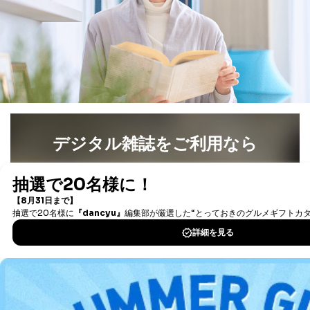
場合
③国の機関又は地方公共団体が法令の定める事務を遂行
することに対して協力する必要がある場合であって、利
用目的を本人に通知し、又は公表することによって当該
事務の遂行に支障を及ぼすおそれがあるとき
④開示対象個人情報の利用目的が明らかな場合
開示対象個人情報については、保有個人データの本人ま
たはその代理人からの利用目的の通知、開示、変更等
（内容の訂正、追加または削除）、利用停止等（「利用
デジタル雑誌をご利用なら
の停止または消去」「第三者への提供の停止」）の求め
に対応させていただいております。 当社顧客の皆様の
個人情報は「マイページ」にログインしていただくこと
最新号〜バックナンバーまで7000冊以上の雑誌
（電子
で、訂正、追加、変更を行っていただくことが出来ま
書籍）が無料で読み放題！
す。マイページをご利用いただけない方、その他の方に
タダ読みサービス
を楽しもう！
つきましては、下記Aをご覧ください。 また、ご登録い
ただいた個人情報のうち、市町村などの名称および郵便
番号、金融機関の名称あるいはクレジットカードの有効
DOWNLOAD FOR IOS
期限など、商品のお届けやご請求を行う上で支障がある
情報に変更があった場合には、当社が登録情報を変更さ
DOWNLOAD FOR ANDROID
せていただく場合があります。
A.開示等の求めの申し出先、提出していただく書面等
開示等の求めは、電話又は電子メールにて下記までお申