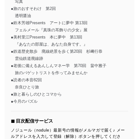
写真
●旅のおすそわけ 第2回
透明醤油
●鈴木芳雄Presents アートに夢中 第13回
フェルメール『真珠の耳飾りの少女』展
●美村里江Presents 本に夢中 第13回
『あなたの部屋は、あなた自身です。』
●鉄道歴史散歩 廃線絶景を歩く第20回 杉﨑行恭
雲仙鉄道廃線跡
●老後に備えるあんしんマネー学 第70回 畠中雅子
旅のバゲットリストを作ってみませんか
●読者の本音82回
奈良ひとり旅
●旅と暮らしのひとコマから
●今月のパズル
◼︎ 目次配信サービス
ノジュール（nodule）最新号の情報がメルマガで届く♪ メー
ルアドレスを入力して登録（解除）ボタンを押してくださ