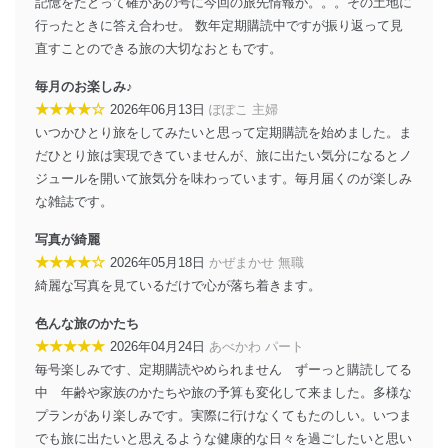
記憶をたどって確かあの号に今回の旅先情報が。。。その土地に
ソフトウェア等を導入し、自動更新 機能等の活用
により、これを最新状態としています。
行ったときに答え合わせ。 数年定期購読中ですが振り返って見
直すことのできる旅の大切なおともです。
情報システムの使用に伴う漏洩等の防止
メール等により個人データの含まれるファイルを
毎月のお楽しみ♪
送信する場合に、当該ファイルへのパスワードを
★★★★☆
2026年06月13日
ぽぽこ 主婦
設定しています。
いつかひとり旅をしてみたいと思って定期購読を始めました。ま
個人情報保護マネジメントシステムの継続的改善
だひとり旅は実現できていませんが、旅に出たい気分になるとノ
ジュールを開いて旅気分を味わっています。毎月届くのが楽しみ
当社は、内部監査及びマネジメントレビューの機会を通
な雑誌です。
じて、個人情報保護マネジメントシステムを継続的に改
善し、常に最良の状態を維持します。
写真が綺麗
★★★★☆
2026年05月18日
かぜまかせ 無職
苦情及び相談受付け窓口
綺麗な写真を見ているだけで心が落ち着きます。
貴殿の個人情報及び当社の個人情報保護マネジメントシ
ステムに関するご相談及び苦情については以下までご連
色んな旅のかたち
絡ください。
★★★★★
2026年04月24日
あべかわ パート
適切、かつ迅速に対応させていただきます。
毎号楽しみです、定期購読やめられません ずーっと購読してる
中 年齢や家族のかたちや旅の予算も変化して来ました。多様な
株式会社富士山マガジンサービス 個人情報問い合わせ
係
プランがあり楽しみです。実際に行けなくてもたのしい。いつま
TEL：0570-200-223
でも旅に出たいと思えるような健康的な日々を過ごしたいと思い