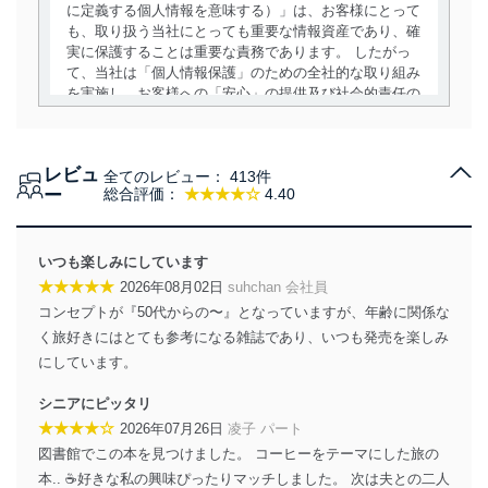
に定義する個人情報を意味する）」は、お客様にとって
も、取り扱う当社にとっても重要な情報資産であり、確
実に保護することは重要な責務であります。 したがっ
て、当社は「個人情報保護」のための全社的な取り組み
を実施し、お客様への「安心」の提供及び社会的責任の
責務を果たすことを確実にいたします。
個人情報の取得・利用・提供について
レビュ
全てのレビュー：
413件
当社は、個人情報の取得・利用・提供に際して、その利
ー
総合評価：
★★★★☆
4.40
用目的を明確にし、本人の同意を得たうえで利用目的の
達成に必要な範囲内で適法かつ公正な手段によって取
得・利用・提供を行います。また、当社が保有している
いつも楽しみにしています
個人情報は、同意を得ずに目的外利用、第三者への提
★★★★★
2026年08月02日
suhchan 会社員
供・開示は行いません。当社においてはこれらの取り組
コンセプトが『50代からの〜』となっていますが、年齢に関係な
みを確実にするため、従業者等の教育を徹底してまいり
ます。また、目的外利用を行わないために、適切な管理
く旅好きにはとても参考になる雑誌であり、いつも発売を楽しみ
措置を講じます。
にしています。
法令遵守
シニアにピッタリ
★★★★☆
2026年07月26日
凌子 パート
当社は、個人情報に関連する法令、国が定める指針及び
図書館でこの本を見つけました。 コーヒーをテーマにした旅の
その他の規範を遵守します。また、当社の管理の仕組み
に、これらの法令及びその他の規範を常に適合させま
本.. ☕️好きな私の興味ぴったりマッチしました。 次は夫との二人