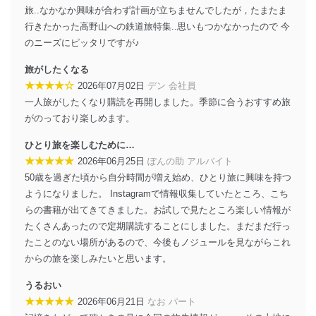
す。
旅..なかなか興味が合わず計画が立ちませんでしたが，たまたま
行きたかった高野山への鉄道旅特集..思いもつかなかったので 今
個人情報の安全管理措置
のニーズにピッタリですが♪
当社は、個人情報の正確性及び安全性を確保するため
旅がしたくなる
に、下記セキュリティ対策をはじめとする安全対策を実
★★★★☆
施し、個人情報の漏えい、滅失またはき損の防止及び是
2026年07月02日
デン 会社員
正に努めます。
一人旅がしたくなり購読を再開しました。季節に合うおすすめ旅
がのっており楽しめます。
アクセス制御
個人データを取り扱うことのできる機器及び当該
ひとり旅を楽しむために…
機器を取り扱う従業者を明確化し、 個人データへ
の不要なアクセスを防止しています。
★★★★★
2026年06月25日
ぽんの助 アルバイト
50歳を過ぎた頃から自分時間が増え始め、ひとり旅に興味を持つ
アクセス者の識別と認証
ようになりました。 Instagramで情報収集していたところ、こち
機器に標準装備されているユーザー制御機能（ユ
らの書籍が出てきてきました。お試しで見たところ楽しい情報が
ーザーアカウント制御）により、個人情報データ
ベース等を取り扱う情報システムを使用する従業
たくさんあったので定期購読することにしました。まだまだ行っ
者を識別・認証しています。
たことのない場所があるので、今後もノジュールを見ながらこれ
からの旅を楽しみたいと思います。
外部からの不正アクセス等の防止
個人データを取り扱う機器等のオペレーティング
うるおい
システムを最新の状態に保持しています。
★★★★★
2026年06月21日
なお パート
個人データを取り扱う機器等にセキュリティ対策