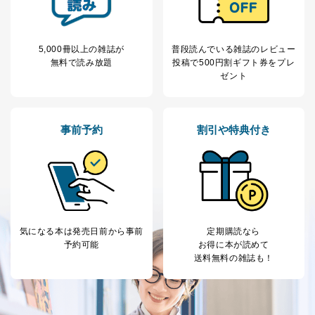
委託・提供先企業は具体的には以下のような企業です
が、これらに限りません。
委託先：カスタマーサポート支援会社 、クレジッ
トカード決済などの決済代行・料金回収会社、広
5,000冊以上の雑誌が
普段読んでいる雑誌のレビュー
告配信サービス会社
無料で読み放題
投稿で
500円割ギフト券をプレ
提供先：出版社、出版物発売元、卸売会社、販売
ゼント
店など商品の供給者、梱包会社、配送会社、新聞
販売店などの梱包・配送・配達会社
４．開示対象個人情報の「開示」「訂正」等の請求につ
事前予約
割引や特典付き
いて
当社は、本人から、開示対象個人情報について利用目的
の通知を求められた場合には、遅滞なくこれに応じま
す。ただし、以下①～④のいずれかに該当する場合は、
利用目的の通知を行なうことはできません。そのとき
は、本人に遅滞無くその旨を通知するとともに、理由を
気になる本は
発売日前から事前
定期購読なら
説明させていただきます。
予約可能
お得に本が読めて
①利用目的を本人に通知し、又は公表することによって
送料無料の雑誌も！
本人又は第三者の生命、身体、財産その他の権利利益を
害するおそれがある場合
②利用目的を本人に通知し、又は公表することによって
当該事業者の権利又は正当な利益を害するおそれがある