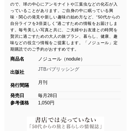
ので、球の中心にアンモナイトや三葉虫などの化石が入
っていることがあります。ご自身の中に眠っている興
味・関心の発見や新しい趣味の始め方など、“50代からの
自分ライフを3倍楽しく”過ごすための情報をお届けしま
す。毎号美しい写真と共に、ご夫婦やお友達との時間を
贅沢に過ごすための大人の旅プラン、暮らし、健康、趣
味などの役立つ情報をご提案します。「ノジュール」定
期購読でのご予約がおすすめです。
商品名
ノジュール（nodule）
JTBパブリッシング
出版社
月刊
発行間隔
発売日
毎月28日
参考価格
1,050円