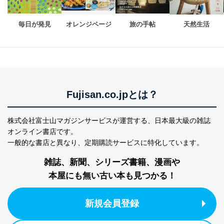
採用応募者の方の
4
採用選考、ご連絡のため
個人情報
毎日が発見
オレンジページ
旅の手帖
天然生活
当社の従業者の個
人事、総務などの雇用管理等のた
5
人情報
め
パートナー（提携
購入商品配送のため
企業）からの委託
提携企業及びお客様がご購入され
により当社の
た商品の発売元企業からのｅメー
6
定期購読サービス
ル等による商品、
等をご利用の方の
サービス、キャンペーン等の広告
Fujisan.co.jpとは？
個人情報
に関するご案内のため
当社のサービス利用状況の把握お
よびその分析のため
株式会社富士山マガジンサービスが運営する、
日本最大級の雑誌
お問い合わせ対応、トラブル対
SNS公式アカウン
オンライン書店です。
処、オペレーター教育など応対品
7
トに登録された方
一般的な書店と異なり、
定期購読サービスに特化しています。
質向上のため
の個人情報
その他当社のプライバシーポリシ
雑誌、新聞、シリーズ書籍、漫画や
ー等にて公表する利用目的達成の
ため
本屋にも無い古い本も見つかる！
※上記の利用目的のうちNo.1～5については保有個人デ
ータ（開示対象個人情報）の利用目的であり、下記4.の
新規会員登録
開示等のご請求に対応させていただきます。
なお、6、7については、パートナー（提携企業）様又は
各SNS運営会社様にご請求いただきますようお願い致し