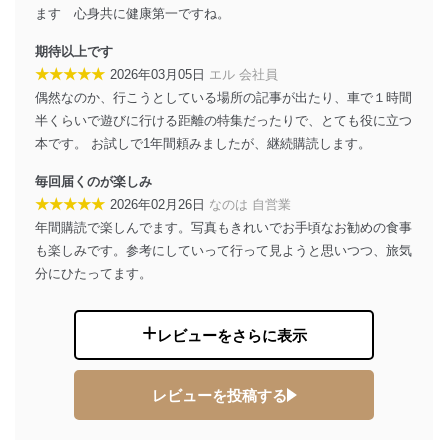
FAX：03-5459-7073
ます 心身共に健康第一ですね。
e-mail：
cs@fujisan.co.jp
期待以上です
改訂：2025年2月20日
制定：2005年4月1日
★★★★★
2026年03月05日
エル 会社員
株式会社富士山マガジンサービス
偶然なのか、行こうとしている場所の記事が出たり、車で１時間
代表取締役会長 西野 伸一郎
半くらいで遊びに行ける距離の特集だったりで、とても役に立つ
個人情報の取扱いについて
本です。 お試しで1年間頼みましたが、継続購読します。
毎回届くのが楽しみ
１．個人情報保護管理者
★★★★★
2026年02月26日
なのは 自営業
当社は以下の個人情報保護管理者を設置し、個人情報保
年間購読で楽しんでます。写真もきれいでお手頃なお勧めの食事
護管理者の責任のもと、個人情報を取得・アクセス・利
も楽しみです。参考にしていって行って見ようと思いつつ、旅気
用・提供・管理いたします。
分にひたってます。
東京都渋谷区南平台町16-11
株式会社富士山マガジンサービス
代表取締役会長 西野 伸一郎
レビューをさらに表示
個人情報保護管理者: 経営管理グループディレクター 前
田 嘉也
レビューを投稿する
２．利用目的
当社が取り扱う開示対象個人情報の利用目的は次のとお