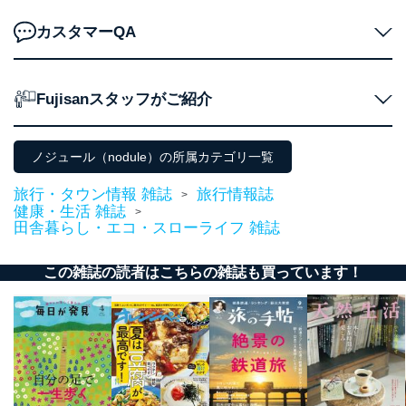
りです。
カスタマーQA
No
個人情報の種類
利用目的
購入商品の配送のため
商品代金回収のため
ｅメール等による商品、サービ
Fujisanスタッフがご紹介
ス、キャンペーン等の広告の案内
当社の定期購読サ
のため
1
ービス等をご利用
個人が特定できない形で取得した
の方の個人情報
ノジュール（nodule）の所属カテゴリ一覧
閲覧履歴や購買履歴等の情報を分
析して、趣味・嗜好に
旅行・タウン情報 雑誌
旅行情報誌
>
応じた新商品・サービスに関する
健康・生活 雑誌
>
広告のため
田舎暮らし・エコ・スローライフ 雑誌
当社にお問合わせ
お問い合わせ対応、トラブル対
2
いただいた方の個
処、オペレーター教育など応対品
人情報
質向上のため
この雑誌の読者はこちらの雑誌も買っています！
カスタマーQ＆Aサイトの投稿内容
の確認のため
ｅメール等によるカスタマーQ＆A
当社カスタマーQ＆
サイトのサービス内容のご案内の
3
Aサービス利用者
ため
ｅメール等による商品、サービ
ス、キャンペーン等の広告に関す
るご案内のため