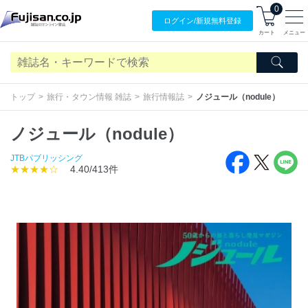
0
ログイン/
新規無料
登録
カート
メニュー
トップ
旅行・タウン情報 雑誌
旅行情報誌
ノジュール（nodule）
ノジュール（nodule）
JTBパブリッシング
★★★★☆
4.40/413件