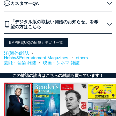
カスタマーQA
「デジタル版の取扱い開始のお知らせ」を希
望の方はこちら
EMPIRE(UK)の所属カテゴリ一覧
洋(海外)雑誌
>
Hobby&Entertainment Magazines
others
/
芸能・音楽 雑誌
映画・シネマ 雑誌
>
この雑誌の読者はこちらの雑誌も買っています！