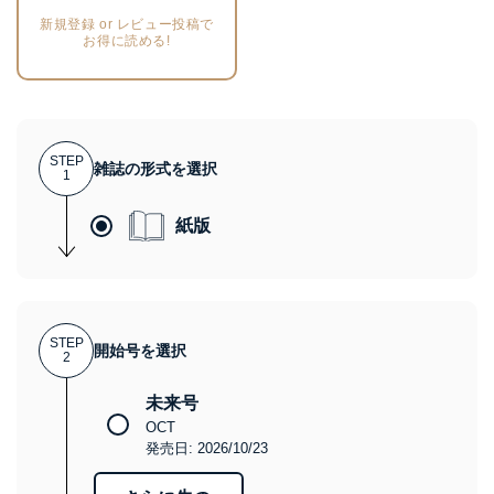
新規登録 or レビュー投稿で
お得に読める!
STEP
雑誌の形式を選択
1
紙版
STEP
開始号を選択
2
未来号
OCT
発売日: 2026/10/23