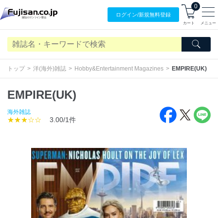
0
ログイン/
新規無料
登録
カート
メニュー
トップ
洋(海外)雑誌
Hobby&Entertainment Magazines
EMPIRE(UK)
EMPIRE(UK)
海外雑誌
★★★☆☆
3.00/1件