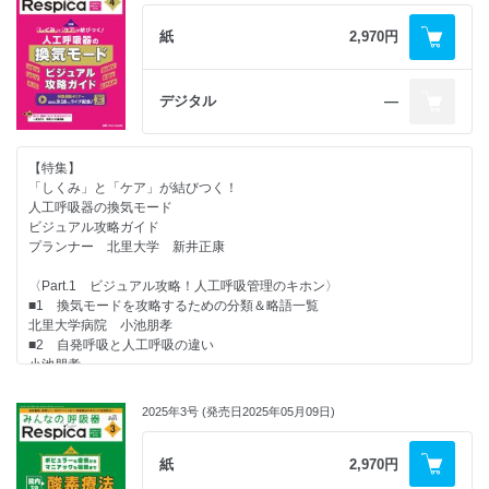
■Q5 退院支援では感染予防についてどのようなことを指導すべき？
珠洲市総合病院 澤村めぐみ
大垣市民病院 伊藤 航
【3章 HOT患者の在宅療養がわかる（導入／外来／訪問）】
紙
2,970円
■Q6 在宅人工呼吸患者が退院後、緊急入院となる原因は何がある？
【連載】
■1 HOT導入の進め方
住谷充弘
●Respica People
■2 日常生活動作（ADL）の評価・指導と環境面の工夫
■Q7 退院後、介護者に注意して見てほしい症状やポイントはある？
「見ることと観察することとは違うんだよ」
■3 禁煙サポートと栄養指導
住谷充弘
デジタル
―
国立健康危機管理研究機構 国立国際医療センター 西村直樹
■4 感染予防と身体活動性の維持・向上
■Q8 家族や介護者の負担が重くならないようにするポイントは？
●気になる動向をのぞき見！ 先取り！
■5 退院調整
住谷充弘
呼吸に関わる看護師特定行為 リアルなレポート
■6 看護外来で行う支援
■Q9 退院後、病院の医師・看護師が特に意識すべきことは何？
呼吸器病棟における特定看護師の活動
【特集】
■7 在宅訪問
住谷充弘
大阪大学医学部附属病院 中西美貴
「しくみ」と「ケア」が結びつく！
■8 HOTで起こりやすいトラブル
■Q10 在宅でのリハビリはどのように行うのがよい？
●教えて！ 看護が“もっと”深くなるエビデンス
人工呼吸器の換気モード
■9 遠隔モニタリングの実際とログデータの活用
住谷充弘
一歩先行く 呼吸リハの最前線
ビジュアル攻略ガイド
■Q11 緊急入院予防のために地域のスタッフとどのように連携すべき？
早期リハ介入／早期離床の効果とは：TEAM Studyを読み解く
プランナー 北里大学 新井正康
【4章 HOT患者のアドヒアランス支援がわかる】
住谷充弘
一宮西病院／福井大学 野々山忠芳
■1 アドヒアランス支援
■Q12 気管カニューレのトラブルにはどのように対応する？
〈Part.1 ビジュアル攻略！人工呼吸管理のキホン〉
■2 セルフマネジメント支援
住谷充弘
・次号予告
■1 換気モードを攻略するための分類＆略語一覧
・本誌掲載広告目次：フクダ電子株式会社
北里大学病院 小池朋孝
【5章 HOT患者の終末期ケア・ACPがわかる】
【連載】
■2 自発呼吸と人工呼吸の違い
■1 終末期医療
●Respica People
小池朋孝
■2 アドバンス・ケア・プランニング（ACP）
呼吸器科っておもしろい
■3 人工呼吸器のしくみ
■3 終末期看護ケア
神戸大学医学部附属病院 永野達也
北里大学病院 阪井茉有子
2025年3号 (発売日2025年05月09日)
●気になる動向をのぞき見！ 先取り！
■4 人工呼吸器の換気設定の基準とは
【巻末資料】
呼吸に関わる看護師特定行為 リアルなレポート
阪井茉有子
■1 HOT導入チェックリスト
麻酔領域（手術麻酔）における特定看護師の活動
■5 人工呼吸が患者の呼吸をサポートするしくみ
紙
2,970円
■2 介護保険申請の流れと障害福祉サービス
滋賀医科大学／公立甲賀病院 山下祐貴
阪井茉有子