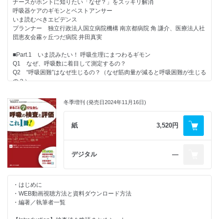
ナースがホントに知りたい「なぜ？」をスッキリ解消
基本的物品・勧められる物品とその使用法
大阪大学医学部附属病院 中西美貴
呼吸器ケアのギモンとベストアンサー
元・広島大学歯学部 牛山京子
いま読むべきエビデンス
●4 〈評価〉
【ブラッシュアップ特集】
プランナー 独立行政法人国立病院機構 南京都病院 角 謙介、医療法人社
基本的スクリーニング検査／VF・VE検査の概要と適応
こういうのも取れるんだ！
団恵友会霧ヶ丘つだ病院 井田真実
株式会社コンパス 永耒 努
呼吸領域の診療報酬
●5 〈基本嚥下訓練〉
キホン～トレンドひとまとめ
■Part.1 いま読みたい！ 呼吸生理にまつわるギモン
人工呼吸器や難病などの方も含む、ベッドサイドで指導可能な訓練方法
プランナ－ 公立陶生病院 呼吸器・アレルギー疾患内科／救急部集中治
Q1 なぜ、呼吸数に着目して測定するの？
おかたに病院 岡田彰一
療室 部長 横山俊樹
Q2 “呼吸困難”はなぜ生じるの？（なぜ筋肉量が減ると呼吸困難が生じる
●6 〈看護〉
の？）
胃ろう、経鼻胃管栄養、OE法概要と逆流を含む摂食嚥下障害に対するケ
■特集１
Q3 なぜ下肢筋力が低下すると呼吸機能が低下するの？
ア
「在宅呼吸管理」の診療報酬
Q4 なぜ乳酸が溜まると過呼吸になるの？
みえ呼吸嚥下リハビリクリニック 藤澤ゆみ、藤澤光
冬季増刊 (発売日2024年11月16日)
公立陶生病院 塚田さやか
Q5 頻呼吸と徐呼吸はどちらが危険なサインなの？
●7 〈看護〉
■特集2
Q6 なぜ安静時の呼気は呼吸の仕事量がゼロなの？
誤嚥性肺炎を繰り返す患者のケイパビリティ（可能力）を高める食支援
「呼吸リハビリテーション」の診療報酬
Q7 なぜ心不全で呼吸困難になるの？
紙
3,520円
訪問看護ステーションたべる 竹市美加
KKR高松病院 宮崎慎二郎
コラム：ちょこっと気になるQ
●8 〈栄養〉
■特集3
Q8 SpO2値と息切れが一致しないことがあるのはなぜ?
こだわり嗜好の強い嚥下障害の方に関する食形態の工夫と説明指導方法
「外来呼吸器診療」の診療報酬
NPO法人はみんぐ南河内／羽衣国際大学 房 晴美
デジタル
―
松本協立病院 大澤 拓
■Part.2 いま読みたい！ 呼吸器疾患にまつわるギモン
●9 〈栄養〉
■特集4
〈COPD〉
段階的嚥下食の選択とチームアプローチ
「急性期呼吸ケア」の診療報酬
Q9 なぜCOPD患者では呼吸数が増えるの？／COPD患者がCO2ナルコ
社会医療法人恵和会 帯広中央病院 前田 玲
公立陶生病院 内藤恵仁ほか
・はじめに
ーシスになりやすいのはなぜ？
●10 〈環境〉
・WEB動画視聴方法と資料ダウンロード方法
Q10 気管支喘息患者と比べてCOPD患者のpHはあまり下がらないのは
整形疾患を含む制限された状態での呼吸嚥下を含めたポジショニング設定
【連載＆お知らせ】
・編著／執筆者一覧
なぜ？
おかたに病院 酒井直樹、馬場幸平
●Respica People
〈IP〉
●11 〈環境〉
夜の呼吸と眼球の動きにご注意を！