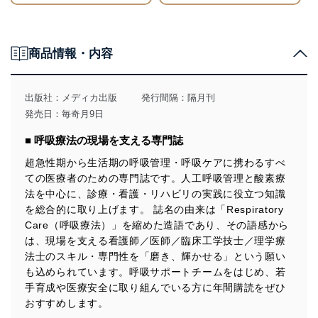
川崎医療福祉大学 佐藤宏樹
●6 呼吸筋トレーニング
東京警察病院 南島大輔
商品情報・内容
■Part.4 ナースが押さえておくべき呼吸リハの注目＆最新トピックQ＆A
●Q1 早期リハ介入／早期離床の効果について教えてください
関西電力病院 佐藤達也
●Q2 人工呼吸管理中のリハビリテーション・離床についてナースが知っ
出版社：
メディカ出版
発行間隔：隔月刊
ておくべき知識は何ですか？
発売日：毎奇月9日
洛和会音羽病院 倉 壮二郎
●Q3 ICU-AWについてナースが知っておくべきことは何ですか？
■ 呼吸療法の現場を支える専門誌
奈良県立医科大学附属病院 玉木康介
●Q4 PICS予防についてナースが知っておくべきことは何ですか？
超急性期から生活期の呼吸管理・呼吸ケアに携わるすべ
国立循環器病研究センター 佐藤晟也、島谷竜俊
ての医療者のための専門誌です。人工呼吸管理と酸素療
●TOPICS 知っておくべき呼吸リハ界隈の動き・最新トピック
秋田大学医学部附属病院 大倉和貴
法を中心に、診療・看護・リハビリの実践に役立つ知識
を総合的に取り上げます。 誌名の由来は「Respiratory
【連載＆お知らせ】
Care（呼吸療法）」を縮めた造語であり、その語感から
●Respica People
は、現場を支える看護師／医師／臨床工学技士／理学療
歩歩是道場
法士のスキル・専門性を「磨き、輝かせる」という願い
横浜市立市民病院 山口嘉一
●読者モニター大募集！
も込められています。呼吸サポートチームをはじめ、若
●投稿
手育成や医療安全に取り組んでいる方に年間購読をぜひ
訪問看護師による吹き戻しを用いた非監視下呼吸トレーニング効果の検討
おすすめします。
訪問看護ステーション広畑こまつ 石田智恵子