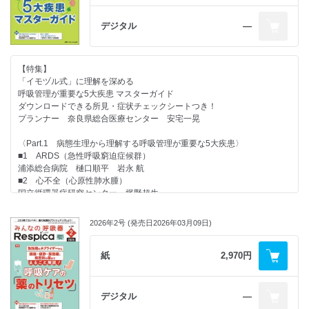
■5 気管吸引を行う際のポイントと注意点
独立行政法人労働者健康安全機構 千葉ろうさい病院 大山知恵子
■6 気管カニューレの閉塞・狭窄の予防
デジタル
―
■7 気管カニューレの逸脱・迷入の予防
【連載】
■8 気管切開患者の理学療法
●Respica People
■9 気管切開患者の発声・コミュニケーション支援
多職種連携を形にする「呼吸ケア指導士」のすすめ
【特集】
■10 気管切開患者の摂食・嚥下
KKR札幌医療センター 福家 聡
「イモヅル式」に理解を深める
●特徴・注意点をサクッとおさえる！
呼吸管理が重要な5大疾患 マスターガイド
【3章 これだけは覚えたい！気管切開トラブル発生時の対応】
ちょっと気になる呼吸管理デバイス速習File
ダウンロードできる所見・症状チェックシートつき！
■1 病棟で起こる気管切開トラブル対応の基本
経皮的二酸化炭素分圧（PtcCO2）測定装置
プランナー 奈良県総合医療センター 安宅一晃
■2 ［よくあるトラブル１］ 気道分泌物による閉塞
公立陶生病院 塚田さやか
■3 ［よくあるトラブル２］ 気管カニューレ逸脱・迷入
●気になる動向をのぞき見！先取り！
〈Part.1 病態生理から理解する呼吸管理が重要な5大疾患〉
■4 ［よくあるトラブル３］ 出血
呼吸に関わる看護師特定行為 リアルなレポート
■1 ARDS（急性呼吸窮迫症候群）
■5 ［よくあるトラブル４］ 皮下気腫・気胸
医療DX×遠隔医療×特定行為が拓く地域医療の未来
浦添総合病院 樋口順平 岩永 航
■6 ［よくあるトラブル５］ 肉芽形成
―「孤立した判断」から「共有された判断」へ―
■2 心不全（心原性肺水腫）
■7 ［よくあるトラブル６］ カフリーク
滋賀医科大学／公立甲賀病院 山下祐貴
国立循環器病研究センター 梶野超生
●教えて！看護が“もっと” 深くなるエビデンス
■3 細菌性肺炎
【4章 気管切開孔の閉鎖の流れをおさえよう】
一歩先行く 呼吸リハの最前線
海老名総合病院 菅野朋子
■1 総論：気管カニューレ抜去・気管切開孔閉鎖までのステップ
2026年2号 (発売日2026年03月09日)
人工呼吸器抜管前後の呼吸ケアでナースが知っておきたいこと ～後編～
聖マリアンナ医科大学 藤本佳久
■2 ［閉鎖STEP１］ 人工呼吸器からの離脱
抜管前後の排痰ケア最前線：機器を用いた排痰という選択肢
■4 COPD（慢性閉塞性肺疾患）増悪
■3 ［閉鎖STEP２］ 気管カニューレの抜去・変更
一宮西病院／福井大学 野々山忠芳
徳島大学 秋本雄祐
紙
2,970円
■4 ［閉鎖STEP３］ 気管切開孔の閉鎖決定後の準備・観察ポイント
●NURSE TOPIC
■5 間質性肺炎
「空気を読む職場」で失う声
飯塚病院 米村 拓 川上大裕
・索引
心理的安全性から見る看護現場の“文化的沈黙” とは
デジタル
―
千葉大学大学院 永作恵里
〈Part.2 その症状・所見の「根拠」がわかるQ&A〉