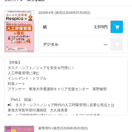
2026年4号 (発売日2026年07月09日)
紙
2,970円
デジタル
―
【特集】
タスク・シフト／シェアを安全＆円滑に！
人工呼吸管理に潜む
インシデント・トラブル
対策ノート
プランナー 東海大学看護師キャリア支援センター 尾野敏明
〈Part.1 総論〉
■1 タスク・シフト／シェア時代の人工呼吸管理に必要な視点とは
東海大学医学部付属病院 大久保美香
■2 人工呼吸管理に潜むインシデント・トラブルの全体像
東海大学医学部付属病院 平山美穂
〈Part.2 人工呼吸器導入・開始（挿管直後～）編〉
夏季増刊 (発売日2026年05月28日)
■1 挿管直後に起こりやすいトラブル