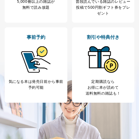
5,000冊以上の雑誌が
普段読んでいる雑誌のレビュー
無料で読み放題
投稿で
500円割ギフト券をプレ
ゼント
事前予約
割引や特典付き
気になる本は
発売日前から事前
定期購読なら
予約可能
お得に本が読めて
送料無料の雑誌も！