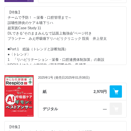
■特集６ 院内で用いる酸素療法デバイス3
■5 呼気ポーズと吸気ポーズを用いたアセスメントが重要な症例
リザーバー付き酸素マスク
北里大学病院 木下春奈
【特集】
神戸大学医学部附属病院 花岡正志
■6 クローズドループ制御システムを用いたアセスメントが重要な症例
チームで予防！ ～栄養・口腔管理まで～
〈Part.3 マニアックな酸素投与デバイス〉
木下春奈
誤嚥性肺炎のケア＆嚥下リハ
■特集７ オープンフェイスマスク
超実践Case Study 11
（開放型酸素マスク）
【連載】
DLできる“そのままみんなで誌面上勉強会”ページ付き
■特集８ オキシマイザー(R)
●Respica People
プランナー みえ呼吸嚥下リハビリクリニック 院長 井上登太
土浦協同病院 李 彩聖
あくまでも患者さんをみがき・きらめかせ・かがやかせるために
■特集９ ベンチュリーマスク
医療法人社団愛語会 要町病院 吉澤明孝
■Part.1 総論（トレンドと診断知識）
愛知県厚生農業協同組合連合会 豊田厚生病院 沖島正幸
●教えて！ 看護が“もっと” 深くなるエビデンス
●〈トレンド〉
■特集10 HFNC
一歩先行く 呼吸リハの最前線 ………… New！
1 「リハビリテーション・栄養・口腔連携体制加算」の新設
■特集11 HFNC非対称デバイス
『重症患者リハビリテーション診療ガイドライン2023』を臨床に活かす
NPO法人はみんぐ南河内／羽衣国際大学 房 晴美
（Optiflow(TM)+ Duet）
～前編～
●〈疾患・診断〉
医療法人徳州会 福岡徳洲会病院 森下世紀
一宮西病院／福井大学 野々山忠芳
2 誤嚥性肺炎の特徴と変化、かかわり方
〈Part.4 酸素投与の実践〉
2025年1号 (発売日2025年01月08日)
●気になる動向をのぞき見！ 先取り！
みえ呼吸嚥下リハビリクリニック 井上登太
■特集12 身体観察
呼吸に関わる看護師特定行為 リアルなレポート
JA広島総合病院 小田浩子
慢性期病院における特定看護師の活動
■Part.2 各論（知識とケーススタディ）
紙
2,970円
■特集13 呼吸リハビリの実践
医療法人恒昭会 藍野病院 岩村俊彦
●1 〈口腔ケア〉
医療法人啓生会やすだ医院 久堀陽平ほか
人工呼吸器関連肺炎予防、神経難病などの長期関わりが必要な方の口腔ケ
■特集14 酸素投与の実践
【本特集をテキストとした特集連動セミナーを開催！】
ア
聖路加国際病院 関谷 智ほか
デジタル
―
2025.9.18（木）ライブ配信
●2 〈口腔ケア〉
■特集15 酸素ボンベ（医療ガス）
基本的口腔ケアと専門的口腔ケア（易出血、感染など含め）の概要
森ノ宮医療大学 藤江建朗
・次号予告
米原市地域包括医療福祉センターふくしあ 石黒幸枝
〈Column. 聞いてみたいこと〉
・本誌掲載広告目次：フクダ電子株式会社
【特集】
●3 〈用具・用品〉
■特集16 気管内吸引