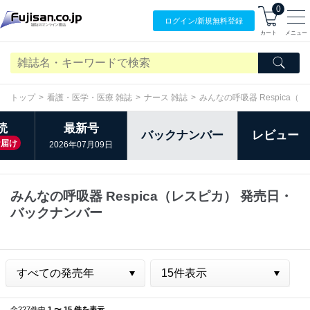
0
ログイン/
新規無料
登録
カート
メニュー
トップ
看護・医学・医療 雑誌
ナース 雑誌
みんなの呼吸器 Respica（
読
最新号
バックナンバー
レビュー
お届け
2026年07月09日
みんなの呼吸器 Respica（レスピカ） 発売日・
バックナンバー
全227件中
1 〜 15 件を表示