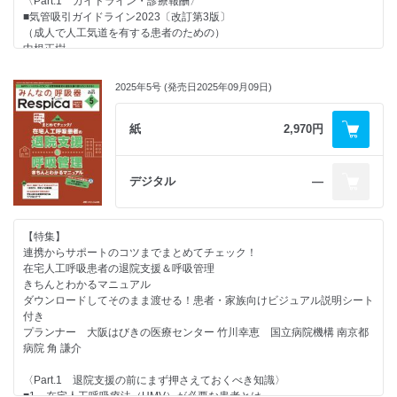
〈Part.1 ガイドライン・診療報酬〉
■Q28 ARDS回復期では、どのように排痰ケアを行うのがよい？（尾野
■気管吸引ガイドライン2023〔改訂第3版〕
敏明）
（成人で人工気道を有する患者のための）
■Q29 家族へのARDSの説明で押さえるべきポイントは？（亀田耕平）
中根正樹
■Q30 ARDS超急性期（深鎮静段階）のリハビリテーションのポイント
■日本版重症患者リハビリテーション診療ガイドライン（J-ReCIP 2023）
は？（對東俊介）
～上手に活用するために～
2025年5号 (発売日2025年09月09日)
■Q31 ARDS回復期（覚醒段階）のリハビリテーションのポイントは？
藤田医科大学病院 河合佑亮
（對東俊介）
■日本版敗血症診療ガイドライン2024
■Q32 体位変換はなぜ重要？ 換気を良くするためにできる看護の工夫
順天堂大学 柏木 陸・近藤 豊
紙
2,970円
は？（堅田紘頌・横山仁志）
■4学会合同終末期ガイドラインを呼吸領域でどう活用するか？
■Q33 腹臥位療法の適応判断と看護師の観察ポイントは？（堅田紘頌・
東京ベイ・浦安市川医療センター 則末泰博
横山仁志）
■ハイフローセラピーの日本での有用性とガイドラインへの展望
デジタル
―
■特集執筆者一覧
内科系学会社会保険連合 蝶名林直彦
【連載ほか】
〈Part.2 呼吸管理・看護ケア〉
●Report
【特集】
■人工呼吸管理中のComfortケアを考える
第35回日本呼吸ケア・リハビリテーション学会学術集会
連携からサポートのコツまでまとめてチェック！
札幌医科大学附属病院 春名純平
in 呼吸ケア指導士セッション・ワールドカフェ
在宅人工呼吸患者の退院支援＆呼吸管理
■ICUダイアリーの進化と実践
●新連載
きちんとわかるマニュアル
～標準プロトコールの整備と届け方の工夫～
特徴・注意点をサクッとおさえる！
ダウンロードしてそのまま渡せる！患者・家族向けビジュアル説明シート
市立青梅総合医療センター／東京医療保健大学 剱持雄二
ちょっと気になる呼吸管理デバイス速習File
付き
■合言葉でマスターする！ 簡単肺エコー
ペンダント型酸素カニューレ
プランナー 大阪はびきの医療センター 竹川幸恵 国立病院機構 南京都
京都府立医科大学 恒石鉄兵
社会福祉法人大阪暁明館 大阪暁明館病院 玉元由果莉
病院 角 謙介
■実臨床から学ぶ在宅ハイフローセラピーの安全な導入と管理
●気になる動向をのぞき見！ 先取り！
国立病院機構 大阪南医療センター 奥田みゆき・中村美乃生
呼吸に関わる看護師特定行為 リアルなレポート
〈Part.1 退院支援の前にまず押さえておくべき知識〉
アズワン訪問看護ステーション 井上ゆかり
エコーを活用した救急における特定看護師の活動
■1 在宅人工呼吸療法（HMV）が必要な患者とは