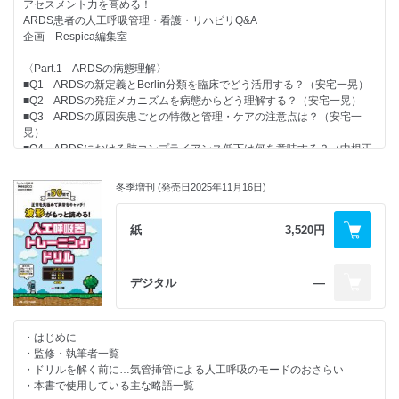
アセスメント力を高める！
■2 人工呼吸管理で用いる鎮痛薬いろいろ
Q16 経験的抗菌薬の選択はどう決めているの？
ARDS患者の人工呼吸管理・看護・リハビリQ&A
名古屋市立大学 齊藤将之
Q17 経験的抗菌薬を含めた抗菌薬の使用期間はどう決めているの？
企画 Respica編集室
■3 人工呼吸管理で用いる鎮静薬いろいろ
Q18 デ・エスカレーション（De-escalation）のタイミングは？
公立陶生病院 伊藤雄紀
高知大学医学部附属病院 盛實篤史
〈Part.1 ARDSの病態理解〉
■4 人工呼吸管理における筋弛緩薬の位置づけとその薬剤
■Q1 ARDSの新定義とBerlin分類を臨床でどう活用する？（安宅一晃）
公立陶生病院 山本幹典
【連載】
■Q2 ARDSの発症メカニズムを病態からどう理解する？（安宅一晃）
●Respica People
■Q3 ARDSの原因疾患ごとの特徴と管理・ケアの注意点は？（安宅一
〈Part.3 疾患別にみてみよう！押さえておきたい「薬のトリセツ」〉
すべての在宅患者に呼吸リハを届けたい
晃）
■1 「鎮咳薬」のトリセツ
医療法人はれの日 あおいそら在宅診療所 馬木良文
■Q4 ARDSにおける肺コンプライアンス低下は何を意味する？（中根正
公立陶生病院 伊藤聡一郎
●特徴・注意点をサクッとおさえる！
樹）
■2 「去痰薬」のトリセツ
ちょっと気になる呼吸管理デバイス速習File
■Q5 重症度分類に基づく看護アセスメントのポイントは？（中根正樹）
公立陶生病院 河村隆登
冬季増刊 (発売日2025年11月16日)
ジャクソンリース
■Q6 ARDSと心原性肺水腫をどうやって見分ける？（岡森 慧）
■3 「気管支喘息の薬」のトリセツ（吸入薬編）
日本赤十字社愛知医療センター名古屋第一病院 開 正宏
■Q7 ARDSと間質性肺炎は何が違う？（岡森 慧）
大垣市民病院 齋藤修平
●気になる動向をのぞき見！先取り！
紙
3,520円
■4 「気管支喘息の薬」のトリセツ（バイオ製剤編）
呼吸に関わる看護師特定行為 リアルなレポート
〈Part.2 呼吸管理・肺保護戦略〉
トヨタ記念病院 中村さや
小児領域における特定看護師の活動
■Q8 一般的なARDSに対する人工呼吸器設定は？（奥村将年）
■5 「COPDの薬」のトリセツ
滋賀県立総合病院 上田博臣
■Q9 肺保護戦略についてこの数年で変わったことはある？（中根正樹）
日本赤十字社愛知医療センター名古屋第二病院 村田直彦
デジタル
―
●教えて！ 看護が“もっと” 深くなるエビデンス
■Q10 PEEPはどうやって決める？ 高いPEEPはなぜ重要？（中根正
■6 「間質性肺炎の薬」のトリセツ
一歩先行く 呼吸リハの最前線
樹）
名古屋大学医学部附属病院 板東知宏
人工呼吸器抜管前後の呼吸ケアでナースが知っておきたいこと ～前編～
■Q11 一回換気量はどうやって制限する？（櫻谷正明）
■7 「新型コロナウイルス／インフルエンザ薬」のトリセツ
ExPreSから学ぶ！ 抜管前アセスメントの最前線
・はじめに
■Q12 プラトー圧とドライビングプレッシャーの管理方法は？（櫻谷正
公立陶生病院 梅村拓巳
一宮西病院／福井大学 野々山忠芳
・監修・執筆者一覧
明）
●TOPIC
・ドリルを解く前に…気管挿管による人工呼吸のモードのおさらい
■Q13 VILIやP-SILIを防ぐために看護師が介入できることはある？（櫻谷
【連載】
AI×EBM：私たちの臨床判断をよりよくするために日々の診療におけるAI
・本書で使用している主な略語一覧
正明）
●Respica People
活用を考える