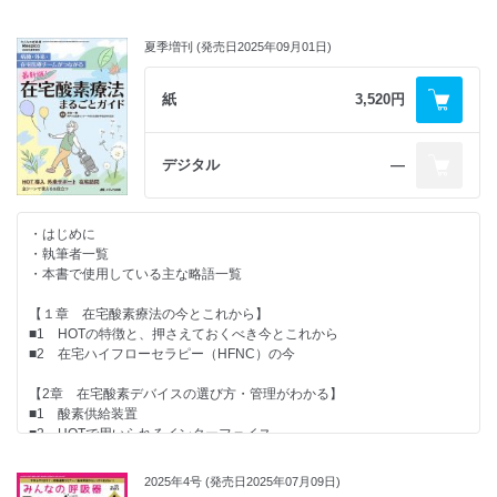
■非がん性呼吸器疾患に対する緩和ケアの特徴と課題
加賀市医療センター 山川晃一
愛仁会 千船病院 住谷充弘
国立病院機構近畿中央呼吸器センター 松田能宣
●教えて！ 看護が“もっと” 深くなるエビデンス
■2 チームで連携して退院支援を進めるために
■アドバンス・ケア・プランニング（ACP）の現状と課題
夏季増刊 (発売日2025年09月01日)
一歩先行く 呼吸リハの最前線
大阪はびきの医療センター 平田聡子
～事例を通して～
PICS予防の最前線 ～前編～
国立病院機構大阪医療センター 前倉俊也
PICSはいつ、何を用いて評価すべきか
〈Part.2 ケーススタディ！症例別・退院支援のリアル〉
紙
3,520円
■呼吸療法における臨床倫理
一宮西病院／福井大学 野々山忠芳
■1 在宅でNPPV管理を必要とする患者の退院支援の実際
北播磨総合医療センター 春名寛香
●HOT TOPICS
国立病院機構 南京都病院 西田憲二
■呼吸療法におけるタスク・シフト／シェア
再流行に備えておさらい！ COVID-19治療薬
■2 在宅でHFNC管理を必要とする患者の退院支援の実際
～看護師が担う役割とは～
デジタル
―
自治医科大学 宮道亮輔
高槻赤十字病院 今戸美奈子
社会福祉法人恩賜財団済生会支部 済生会福岡総合病院 三山麻弓
■3 在宅でTPPV管理を必要とする患者の退院支援の実際
・次号予告
国立病院機構 医王病院 吉田 幸
〈Part.3 AIの活用〉
・はじめに
■4 在宅でTPPV管理を必要とする小児患者の退院支援の実際
■AIを活用した挿管困難予測
・執筆者一覧
滋賀県立総合病院 上田博臣
～臨床応用への展望と看護実践における可能性～
・本書で使用している主な略語一覧
山形大学 早坂達哉
〈Part.3 今日よりもっと良いケアのために 在宅人工呼吸患者の退院支
■AIの活用による医療現場の変化
【１章 在宅酸素療法の今とこれから】
援Q＆A〉
東北大学 園部真也
■1 HOTの特徴と、押さえておくべき今とこれから
■Q1 在宅用と院内用の人工呼吸器は何が違う？
■2 在宅ハイフローセラピー（HFNC）の今
兵庫医科大学病院 木村政義
〈Part.4 災害・パンデミック〉
■Q2 家族に機器の取り扱い方法をわかりやすく説明するポイントは？
■高齢者施設における新型コロナウイルス対応
【2章 在宅酸素デバイスの選び方・管理がわかる】
国立病院機構 岩手病院 及川秋沙
～自施設の経験を振り返って～
■1 酸素供給装置
■Q3 在宅で機器トラブルを防ぐために日頃から気をつけるポイントは？
宝塚市保健福祉サービス公社／
■2 HOTで用いられるインターフェイス
神戸市立医療センター中央市民病院／呼吸ケア研究会WARC 石橋一馬
介護老人保健施設「ステップハウス宝塚」 妙中信之
■3 小児インターフェイスと酸素濃縮装置
■Q4 退院後のADL維持・向上のためのポイントは？
■被災地で能登半島地震を経験した
■4 酸素流量調整
マリオス小林内科クリニック 中田隆文
2025年4号 (発売日2025年07月09日)
慢性呼吸器疾患看護認定看護師として、今思うこと
■5 HOTの在宅管理 ～NPPV/HFNCとの比較・併用～