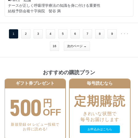
の？
成人とくらべて学ぼう 小児の人工呼吸管理中の看護ケア
ナースが正しく呼吸理学療法の知識を身に付ける重要性
【Part.3】画像検査
Q23 なぜ吸入気の加温加湿は37℃、相対湿度100％を目指すの？
静岡県立こども病院 杵塚美知
結核予防会複十字病院 髻谷 満
■14 胸部X線（ポータブルX線を含む）
Q24 なぜ“非同調”が起こってしまうの？ 注意すべき点は？
■15 胸部CT
Q25 なぜ呼出障害のあるCOPD患者にPEEPをかけるの？
【連載＆お知らせ】
■Part.2 ナースが押さえておくべき呼吸理学療法における検査や評価
■16 エコー検査（肺・心）
Q26 夜間無呼吸でSpO2が下がったり上がったりを繰り返す患者さんの
●Respica People
●1 呼吸機能検査・スパイロメトリー
■17 EIT（電気インピーダンス・トモグラフィ）
酸素投与量はどのように対応するのがベストなの?
集中治療 呼吸器管理 30余年
昭和大学 黒山祐貴
1
2
3
4
5
6
7
8
9
・・・
〈NPPV／HFNC〉
NTT 東日本関東病院 小松孝美
●2 フィジカルアセスメント
【Part.4】そのほかの押さえるべき検査
Q27 NPPVの装着時間は就寝中ずっとが望ましいのはなぜ？
だいだい訪問看護ステーション 池田 梓
■18 気管支鏡
16
次のページ →
Q28 HFNC患者が酸素化の改善や自覚症状や呼吸パターンの改善が認め
・資料ダウンロード方法
●3 胸部画像のアセスメント
■19 喀痰検査
られない場合、NPPVに移行することがあるのはなぜ？
・わたしのイチオシ おすすめの1冊
TMGあさか医療センター 小冷健太
■20 嚥下機能評価（誤嚥性肺炎を評価する）
Q29 HFNCでの酸素使用量の考えかたについて教えて
・Information
●4 運動耐容能検査（6MWT・SWT）と運動処方
■21 終夜睡眠ポリグラフ検査（PSG）
〈人工呼吸管理中のケア・リハ〉
・次号予告
結核予防会複十字病院 大松峻也
■22 呼吸にまつわる最新の検査たち
Q30 陽圧管理中の患者への徒手的呼吸リハビリテーションのコツを教え
・本誌掲載広告目次：
おすすめの購読プラン
て
フクダ電子株式会社／フクダライフテック株式会社
■Part.3 ナースが押さえておくべき呼吸理学療法のアプローチやテクニ
・索引
Q31 人工呼吸管理中の自発呼吸はどう評価するの？
ギフト券プレゼント
毎号読むなら
ック
●1 呼吸コントロールと呼吸練習
【連載＆お知らせ】
訪問看護ステーション飛鳥晴山苑 山内亮平
500
定期購読
●Respica People
●2 呼吸介助法・スクイージング
円
愛すべき上司たち
国立病院機構下志津病院 藤田龍一
医療法人にじいろ会 おぐまファミリークリニック 小熊哲也
OFF
●3 排痰法（体位ドレナージ・タッピング・徒手的咳嗽介助）
きれいな状態で
公立甲賀病院 森 広輔
・次号予告
毎号お届けします
●4 排痰法（ハフィング・咳嗽指導・ACBT・器具を用いた排痰）
・本誌掲載広告目次：
新規登録 or レビュー投稿で
結核予防会複十字病院 大野一樹
お得に読める!
お申込みはこちら
株式会社村田製作所
●5 腹臥位療法
フクダ電子株式会社／フクダライフテック株式会社