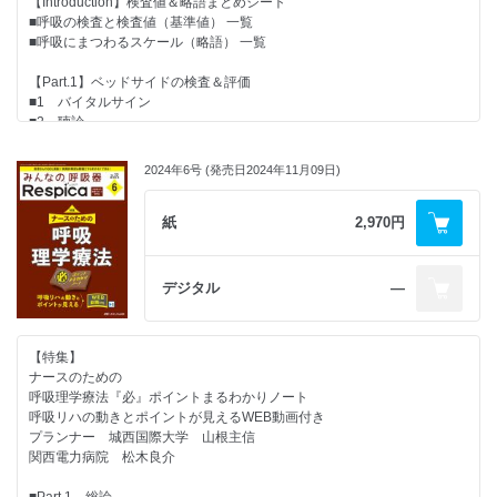
【Introduction】検査値＆略語まとめシート
Q11 間質性肺炎（IP）で低酸素血症を呈するのはなぜ？CO2が貯留する
誤嚥窒息時の対処方法と用具
公益財団法人田附興風会 医学研究所北野病院 福井基成
■呼吸の検査と検査値（基準値） 一覧
ケースがあるのはなぜ？
みえ呼吸嚥下リハビリクリニック 鈴木典子
●資料ダウンロード方法
■呼吸にまつわるスケール（略語） 一覧
コラム：ちょこっと気になるQ
●New！
Q12 神経難病の肺胞低換気、呼吸苦にどう対応すればいいの？
【ブラッシュアップ特集】
気になる動向をのぞき見！ 先取り！
【Part.1】ベッドサイドの検査＆評価
Q13 なぜ気管支喘息の診断には数値指標がないの？
成人とくらべて学ぼう
呼吸に関わる看護師特定行為 リアルなレポート
■1 バイタルサイン
違いがわかる 小児の呼吸器疾患と呼吸管理
総論：呼吸に関わる特定看護師の今とこれから
■2 聴診
■Part.3 いま読みたい！ 呼吸の検査＆ケアにまつわるギモン
プランナ－ 静岡県立こども病院 集中治療センター センター長 川崎達
医療法人恒昭会 藍野病院 岩村俊彦
■3 SpO2／経皮的CO2モニタリング
〈臨床検査〉
也
●Report
パルスオキシメーターを使いこなす
Q14 6分間歩行試験（6MWT）は、なぜ6分なの？
2024年6号 (発売日2024年11月09日)
第52回日本集中治療医学会学術集会
■4 PETCO2（カプノメーター）
Q15 検査時の体位の違いで、胸部X線所見において注意すべきポイント
■総論
■5 血液ガス分析
が変わるのはなぜ？
成人とくらべて学ぼう 呼吸管理を行ううえで押さえるべき小児の特徴
・Information
■6-1 呼吸困難の評価（総論）
紙
2,970円
〈呼吸ケア・リハ〉
宮城県立こども病院 小泉 沢
・次号予告
■6-2 呼吸困難の評価（各評価表の紹介）
Q16 なぜ、体位変換が呼吸に影響を及ぼすの？
■各論１
・本誌掲載広告目次：
■7 鎮痛・鎮静・せん妄の評価
Q17 なぜ口すぼめ呼吸を指導するの？
成人とくらべて学ぼう 小児の気管挿管管理
ソルベンタム合同会社
■8 ADLの評価
Q18 硬くなった肺は、呼吸や運動で軟らかくなるの?
デジタル
―
あいち小児保健医療総合センター 長谷川達也
フクダ電子株式会社
■9 有害事象の評価
〈アセスメント〉
■各論２
チェスト株式会社
Q19 痰への対応やアセスメントを教えて
成人とくらべて学ぼう 小児のARDS
【Part.2】生理機能検査
コラム：ちょこっと気になるQ
筑波大学 榎本有希
【特集】
■10 肺機能検査（スパイロメトリー）
Q20 なぜ市中肺炎を疑った際、血液培養の結果を待たずに抗菌薬を投与
■各論３
ナースのための
■11-1 スパイロ以外の検査（残気量／肺拡散能力）
するの？
成人とくらべて学ぼう 小児の閉塞性呼吸障害
呼吸理学療法『必』ポイントまるわかりノート
■11-2 スパイロ以外の検査：FeNO（拡散能／残気量／オシロメトリ
社会福祉法人聖隷福祉事業団 総合病院聖隷三方原病院 南野初香
呼吸リハの動きとポイントが見えるWEB動画付き
ー）
■Part.4 いま読みたい！ 人工呼吸管理にまつわるギモン
■各論４
プランナー 城西国際大学 山根主信
■12 筋力評価（四肢筋・呼吸筋）、咳嗽評価
Q21 人工呼吸器に関する略語をまとめて知りたい！
ちょっと背伸びしてみよう 先天性心疾患を持つ小児の呼吸管理
関西電力病院 松木良介
■13 6分間歩行試験（6MWT）と漸増シャトルウォーキングテスト
〈人工呼吸管理／モード〉
兵庫県立こども病院 青木一憲
（ISWT）
Q22 人工呼吸器にたくさんのモードがあるのはなぜ？ どう使い分ける
■各論５
■Part.1 総論