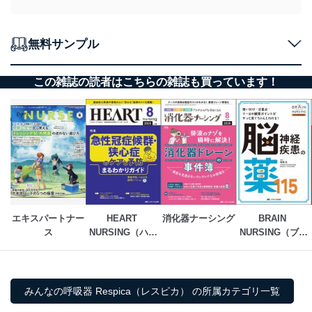
光風会長久病院 岩坂潤二ほか
●RST歯科医師が行く
ホントに知りたい口腔ケア 最終回
第6回
無料サンプル
新しいRSTへ
独立行政法人国立病院機構 大阪南医療センター 山田龍男
●Report
この雑誌の読者はこちらの雑誌も買っています！
第20回 日本クリティカルケア看護学会学術集会
第46回 日本呼吸療法医学会学術集会
【Campanio! カンパニオ2024 06】
医療・看護・介護のトピック7本！
・Information
・WEB動画の視聴方法
・次号予告
・本誌掲載広告目次：
フクダ電子株式会社／フクダライフテック株式会社
エキスパートナー
HEART 
消化器ナーシング
BRAIN 
ス
NURSING（ハー
NURSING（ブレ
トナーシング）
インナーシング）
みんなの呼吸器 Respica（レスピカ） の所属カテゴリ一覧