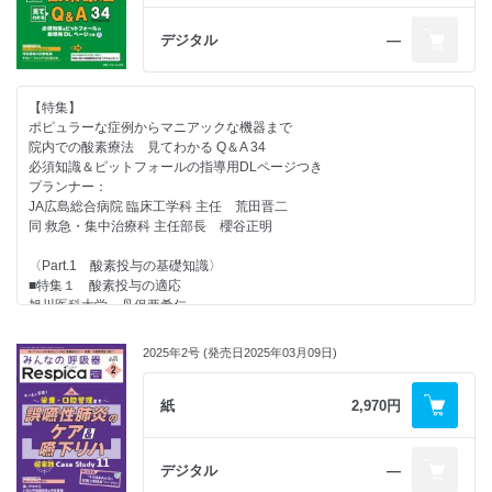
●教えて！ 看護が“もっと” 深くなるエビデンス
■6 人工呼吸の副作用とは
・索引
一歩先行く 呼吸リハの最前線
阪井茉有子
デジタル
―
『重症患者リハビリテーション診療ガイドライン2023』を臨床に活かす
～後編～
〈Part.2〉
一宮西病院／福井大学 野々山忠芳
ビジュアル攻略！ 押さえておくべき換気モードと適応
【特集】
新井正康
・資料ダウンロード方法
ポピュラーな症例からマニアックな機器まで
・Information
院内での酸素療法 見てわかる Q＆A 34
〈Part.3〉
・次号予告
必須知識＆ピットフォールの指導用DLページつき
ビジュアル攻略！ 押さえておくべき人工呼吸器の設定と調節
・本誌掲載広告目次：フクダ電子株式会社
プランナー：
新井正康
JA広島総合病院 臨床工学科 主任 荒田晋二
同 救急・集中治療科 主任部長 櫻谷正明
〈Part.4 換気モードの一連の流れを学ぶ〉
人工呼吸器導入から離脱で用いる換気モード
〈Part.1 酸素投与の基礎知識〉
北里大学病院 杉村憲亮
■特集１ 酸素投与の適応
旭川医科大学 丹保亜希仁
〈Part.5 超実践ケーススタディ！ナースの観察・モニタリングが重要な
■特集２ 安静時と労作時の違い
症例〉
亀田総合病院 藤田雅子
■1 アセスメントが重要な症例
2025年2号 (発売日2025年03月09日)
〈Part.2 ポピュラーな酸素投与デバイス〉
北里大学病院 森安恵実
■特集３ 酸素流量計
■2 急性期NPPV導入中の観察・評価
JA広島総合病院 荒田晋二
紙
2,970円
森安恵実
■特集４ 院内で用いる酸素療法デバイス1
■3 人工呼吸器と患者の非同調が生じた症例
鼻カニュラ
北里大学病院 西澤義之
■特集５ 院内で用いる酸素療法デバイス2
■4 呼吸仕事量の確認が重要となる症例
デジタル
―
簡易酸素マスク
西澤義之