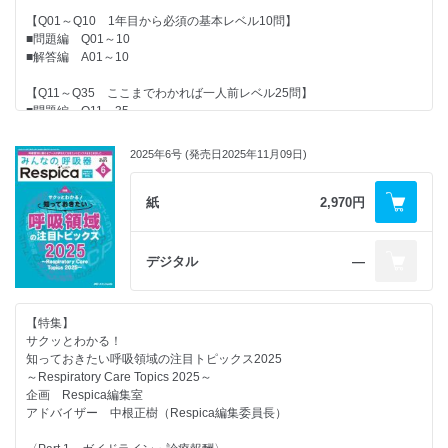
■Q14 ARDSで筋弛緩薬はどのような目的で使用される？（片岡 惇）
魅力たかまる呼吸ケア指導士
公益社団法人 日本海員掖済会 名古屋掖済会病院 矢野大介
【Q01～Q10 1年目から必須の基本レベル10問】
■Q15 鎮静・鎮痛薬とせん妄の関連性は？（片岡 惇）
国立病院機構西新潟中央病院 大平徹郎
■問題編 Q01～10
●特徴・注意点をサクッとおさえる！
・資料ダウンロード方法
■解答編 A01～10
〈Part.3 モニタリング・フィジカルアセスメント〉
ちょっと気になる呼吸管理デバイス速習File
・Information
■Q16 ARDS患者の特に注意すべきバイタルサインは？
リザーバー付き酸素マスク／開放型酸素マスク
・次号予告
【Q11～Q35 ここまでわかれば一人前レベル25問】
悪化を予測するにはどこを見るとよい？（青木善孝）
JA広島総合病院 荒田晋二
■問題編 Q11～35
■Q17 呼吸音や呼吸パターンの観察からARDSの状態をどう読み取る？
●気になる動向をのぞき見！先取り！
■解答編 A11～35
（青木善孝）
呼吸に関わる看護師特定行為 リアルなレポート
■Q18 チームで共有すべきARDS患者の呼吸状態の情報は何？（大塚将
2025年6号 (発売日2025年11月09日)
難病領域における特定看護師の活動～「息る」を支える～
【Q36～Q50 現場力を上げる！中堅～ベテランレベル15問】
秀）
国立病院機構医王病院 吉田 幸
■問題編 Q36～50
■Q19 医師に報告すべき呼吸状態の変化は？（大塚将秀）
●教えて！看護が“もっと” 深くなるエビデンス
■解答編 A36～50
紙
2,970円
■Q20 ARDSの病態を血ガス分析で評価するポイントは？
一歩先行く 呼吸リハの最前線
数値の変化から看護師が行うべき対応は？（横山俊樹）
PICS予防の最前線 ～後編～
【豆知識Q】
■Q21 人工呼吸器設定変更の際、看護師が確認すべき項目は？（奥村将
PICS予防・改善のためのリスク因子の把握と対策
豆知識 Q1
年）
デジタル
―
一宮西病院／福井大学 野々山忠芳
豆知識 Q2
■Q22 人工呼吸器離脱前後における呼吸状態の評価のポイントは？（大
豆知識 Q3
下慎一郎）
・Information
豆知識 Q4
■Q23 ECMO導入前後の看護師の観察・ケアの要点は？（大下慎一郎）
・次号予告
【特集】
豆知識 Q5
サクッとわかる！
豆知識 Q6
〈Part.4 看護ケア・リハビリテーション〉
知っておきたい呼吸領域の注目トピックス2025
豆知識 Q7
■Q24 ARDS急性期の看護のポイントは？（片山雪子）
～Respiratory Care Topics 2025～
■Q25 ARDS急性期では、ルーチンで吸引を行ってはいけないのはな
企画 Respica編集室
・索引
ぜ？（尾野敏明）
アドバイザー 中根正樹（Respica編集委員長）
■Q26 PICSを防ぐために看護師ができることは？（剱持雄二）
■Q27 ARDS回復期の看護のポイントは？（片山雪子）