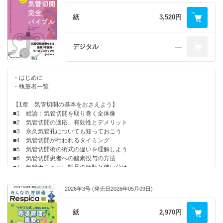
地方独立行政法人 長野市民病院 宮﨑聖子
■2 人工呼吸器回路・加温加湿のトラブル
紙
3,520円
医療法人辰星会 枡記念病院 石田智彦
■3 機器・デバイスの管理で起こりやすいトラブル
沖縄県立八重山病院 新垣聖彌
デジタル
―
〈Part.3 人工呼吸管理中（安定～変化）編〉
■1 アラーム対応の優先順位と「アラーム疲労」対策
医療法人徳洲会 成田富里徳洲会病院 青谷澄香
・はじめに
■2 換気モード・換気設定の変更に伴うインシデント
・執筆者一覧
医療法人札幌ハートセンター 札幌心臓血管クリニック 陳田雅俊
■3 鎮静・鎮痛・せん妄管理のピットフォール
【1章 気管切開の基本をおさえよう】
社会医療法人ジャパンメディカルアライアンス海老名総合病院 高村久留
■1 総論：気管切開を取り巻く全体像
実
■2 気管切開の適応、有効性とデメリット
■4 気管吸引・体位管理のリスク管理
■3 永久気管孔についても知っておこう
市立札幌病院 大沼郁乃
■4 気管切開が行われるタイミング
■5 緊急事態！患者急変時に起こりやすいトラブル
■5 気管切開術の術式の違いを理解しよう
社会医療法人社団三思会 東名厚木病院 鈴木健斗
■6 気管切開患者への酸素投与の方法
〈Part.4 人工呼吸器離脱・抜管編〉
■7 気管カニューレ製品の種類と使い分け
■1 自発覚醒トライアル（SAT）／自発呼吸トライアル（SBT）に潜むイ
ンシデント
【2章 気管切開患者の日常管理とケアをマスターしよう】
県立広島病院 森下麻衣子
2026年3号 (発売日2026年05月09日)
■1 気管切開患者の基本のケアとアセスメント
■2 抜管後に起こりやすいトラブル
■2 気管カニューレの固定とカフ圧管理
社会医療法人ジャパンメディカルアライアンス海老名総合病院 府川有利
■3 気管カニューレの交換
紙
2,970円
紗
■4 気管切開患者の加温・加湿管理
■3 抜管後の酸素療法・HFNC・NPPV管理で起こりやすいトラブル