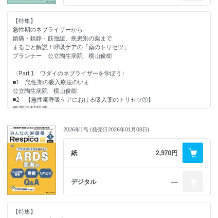
■1 血ガス評価の疑問
・Information
・Q1 「〇〇〇ミア」と「〇〇〇ーシス」は何が違うの？
・バックナンバーのご案内
【特集】
・Q2 pHはどうやって決まるの？
・次号予告
急性期のネブライザーから
・Q3 「代償」って何をしているの？
鎮痛・鎮静・筋弛緩、疾患別の薬まで
・Q4 pHが変化しているときはどう考えればいいの？
まるごと解説！呼吸ケアの「薬のトリセツ」
松江赤十字病院 角 昌樹 田邊翔太
プランナー 公立陶生病院 横山俊樹
■2 胸部X線、CT所見の疑問
・Q5 X線画像で肺が黒くなる病態、白くなる病態は？
〈Part.1 ワダイのネブライザーを学ぼう〉
・Q6 X線画像で前回より肺が黒くなったときは何を考える？
■1 急性期の吸入療法のいま
・Q7 X線画像で前回より肺が白くなったときは何を考える？
公立陶生病院 横山俊樹
・Q8 X線画像で片肺が真っ白なときは胸水？無気肺？
■2 【急性期呼吸ケアにおける吸入薬のトリセツ①】
・Q9 胸部ポータブル撮影（背臥位）では、どのような“誤解” が起きや
気管支拡張薬
すい？
埼玉医科大学国際医療センター 古田島 太
奈良県総合医療センター 水谷裕之
■3 【急性期呼吸ケアにおける吸入薬のトリセツ②】
■3 酸素投与についての疑問
2026年1号 (発売日2026年01月08日)
去痰薬、喀痰調整薬など
・Q10 FIO2と流量の関係。なぜ口元の酸素濃度が安定しないの？
東京大学医学部附属病院 太田英仁
・Q11 HFNCの流量はなぜ「30L/min以上」が基本なの？
■4 侵襲的人工呼吸で吸入療法を行う際の注意点
紙
2,970円
・Q12 NPPVからHFNCに切り替えたら酸素化が悪化した。なぜ？
聖マリアンナ医科大学病院 五十嵐義浩
総合大雄会病院 丹野翔五 宮部浩道
■5 HFNC、NPPV施行中の吸入療法の注意点
■4 人工呼吸器設定の疑問
国立病院機構大阪南医療センター 奥田みゆき
Q13 私たちはどのように呼吸をしているの？
デジタル
―
Q14 自発呼吸と人工呼吸の違いは？
〈Part.2 呼吸管理のキホン！鎮痛・鎮静・筋弛緩薬を整理しよう〉
Q15 人工呼吸器にはどんなモードがあるの？
■1 呼吸管理における鎮痛・鎮静の基礎
奈良県総合医療センター 寺西智史
【特集】
信州大学医学部附属病院 市山崇史
■5 薬剤選択（抗菌薬）についての疑問