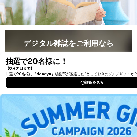
デジタル雑誌をご利用なら
最新号〜バックナンバーまで7000冊以上の雑誌
（電子
書籍）が無料で読み放題！
タダ読みサービス
を楽しもう！
DOWNLOAD FOR IOS
DOWNLOAD FOR ANDROID
ご利用方法はこちら