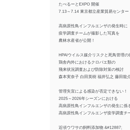
たべるーとEXPO 開催
7.13～7.14 東京都立産業貿易センタ
高病原性鳥インフルエンザの発生時に
疫学調査チームが撮影した写真を
農林水産省が公開！
HPAIウイルス媒介リスクと死鳥管理の
鶏舎内外におけるクロバエ類の
飛来状況調査および防除対策の検討
森本実奈子 白田英樹 福井弘之 藤田龍
管理失宜による感染が否定できない！
2025～2026年シーズンにおける
高病原性鳥インフルエンザの発生に係
高病原性鳥インフルエンザ疫学調査チ
近頃ウワサの飼料添加物 &#12887;