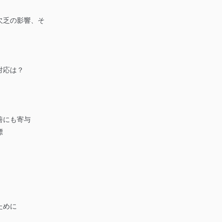
欠乏の影響、そ
対応は？
善にも寄与
標
ために