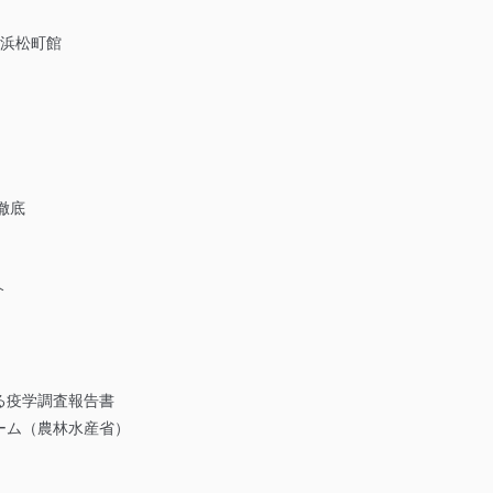
ー 浜松町館
徹底
介
る疫学調査報告書
ーム（農林水産省）