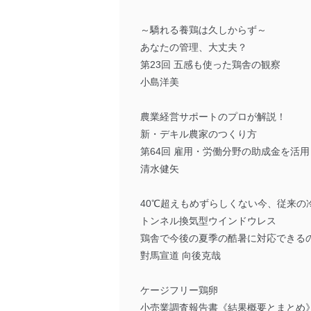
～驕れる養鶏は久しからず～
あなたの管理、大丈夫？
第23回 五感も使った鶏舎の観察
小島洋美
農業経営サポートのプロが解説！
新・デキル農家のつくり方
第64回 雇用・労働分野の助成金を活
清水健矢
40℃超えもめずらしくない今、従来の
トンネル換気型ウインドウレス
鶏舎で今後の夏季の酷暑に対応できる
對馬宣道 向後克哉
ケージフリー鶏卵
小売業調査報告書《結果概要とまとめ