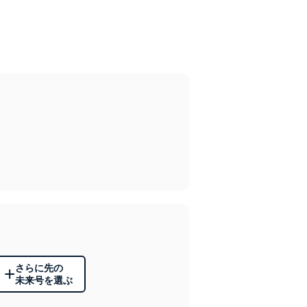
さらに先の
+
未来号を選ぶ