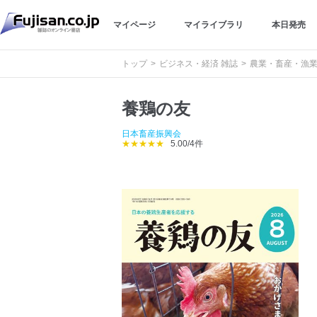
マイページ
マイライブラリ
本日発売
トップ
ビジネス・経済 雑誌
農業・畜産・漁業
養鶏の友
日本畜産振興会
★★★★★
5.00/4件