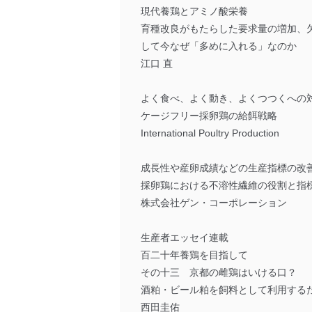
現代養鶏とアミノ酸栄養
育種改良がもたらした要求量の増加、
して今なぜ「多めに入れる」なのか
江口 直
よく食べ、よく動き、よくつつくへの
ケージフリー採卵鶏の給餌戦略
International Poultry Production
成長性や産卵成績などの生産指標の改
採卵鶏における不溶性繊維の役割と指
株式会社ゲン・コーポレーション
生産者エッセイ連載
百二十年養鶏を目指して
その十三 京都の雌鶏はいける口？
酒粕・ビール粕を飼料として利用する
西田圭佑