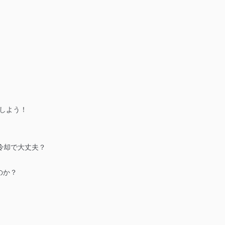
用しよう！
冷却で大丈夫？
のか？
》