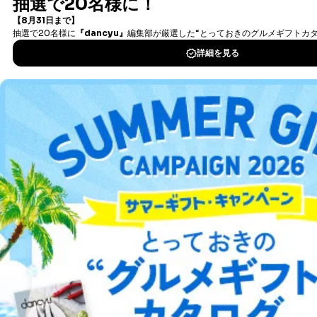
書籍）が無料で読み放題！
タダ読みサービス
を楽しもう！
３．個人情報の第三者提供について
当社は、取得した個人情報を適切に管理し､あらかじめ
DOWNLOAD FOR IOS
本人の同意を得ることなく第三者に提供することはあり
ません。ただし、次の場合は除きます。
DOWNLOAD FOR ANDROID
法令に基づく場合
人の生命､身体または財産の保護のために必要がある
場合であって、本人の同意を得ることが困難であると
き。
ご利用方法はこちら
公衆衛生の向上または児童の健全な育成の推進のため
に特に必要がある場合であって、本人の同意を得るこ
とが困難である場合。
国の機関もしくは地方公共団体またはその委託を受け
総合案内
た者が法令の定める事務を遂行することに対して協力
する必要がある場合であって、本人の同意を得ること
により当該事務の遂行に支障を及ぼすおそれがあると
アフィリエイト
採用情報
き。
上記２．の利用目的を実施するために守秘義務を結ん
プレスリリース
お問い合わせ
だ企業に、業務の一部として個人情報の取扱いを委
託・提供する場合、その業務に必要な範囲で委託・提
供先企業に個人情報を開示することがあります。
利用規約
プライバシーポリシー
特定商取引法に基づく表示
会社案内
出版社の皆様へ
委託・提供先企業は具体的には以下のような企業です
投資家の皆様へ
サイトマップ