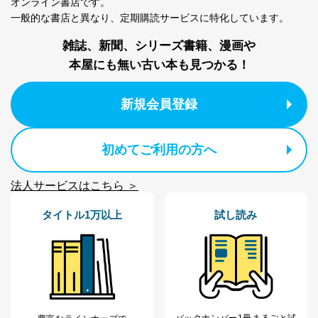
e-mail：
cs@fujisan.co.jp
オンライン書店です。
一般的な書店と異なり、
定期購読サービスに特化しています。
改訂：2025年2月20日
制定：2005年4月1日
雑誌、新聞、シリーズ書籍、漫画や
株式会社富士山マガジンサービス
代表取締役会長 西野 伸一郎
本屋にも無い古い本も見つかる！
個人情報の取扱いについて
新規会員登録
１．個人情報保護管理者
当社は以下の個人情報保護管理者を設置し、個人情報保
初めてご利用の方へ
護管理者の責任のもと、個人情報を取得・アクセス・利
用・提供・管理いたします。
法人サービスはこちら ＞
東京都渋谷区南平台町16-11
株式会社富士山マガジンサービス
タイトル1万以上
試し読み
代表取締役会長 西野 伸一郎
個人情報保護管理者: 経営管理グループディレクター 前
田 嘉也
２．利用目的
当社が取り扱う開示対象個人情報の利用目的は次のとお
りです。
バックナンバー1冊まるごと試