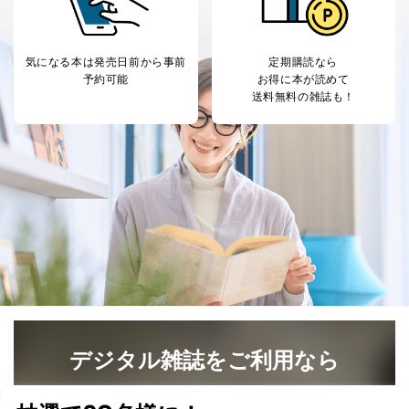
4
採用選考、ご連絡のため
個人情報
当社の従業者の個
人事、総務などの雇用管理等のた
5
人情報
め
気になる本は
発売日前から事前
定期購読なら
パートナー（提携
購入商品配送のため
予約可能
お得に本が読めて
企業）からの委託
提携企業及びお客様がご購入され
送料無料の雑誌も！
により当社の
た商品の発売元企業からのｅメー
6
定期購読サービス
ル等による商品、
等をご利用の方の
サービス、キャンペーン等の広告
個人情報
に関するご案内のため
当社のサービス利用状況の把握お
よびその分析のため
お問い合わせ対応、トラブル対
SNS公式アカウン
処、オペレーター教育など応対品
7
トに登録された方
質向上のため
の個人情報
その他当社のプライバシーポリシ
ー等にて公表する利用目的達成の
ため
※上記の利用目的のうちNo.1～5については保有個人デ
ータ（開示対象個人情報）の利用目的であり、下記4.の
開示等のご請求に対応させていただきます。
デジタル雑誌をご利用なら
なお、6、7については、パートナー（提携企業）様又は
各SNS運営会社様にご請求いただきますようお願い致し
最新号〜バックナンバーまで7000冊以上の雑誌
（電子
ます。