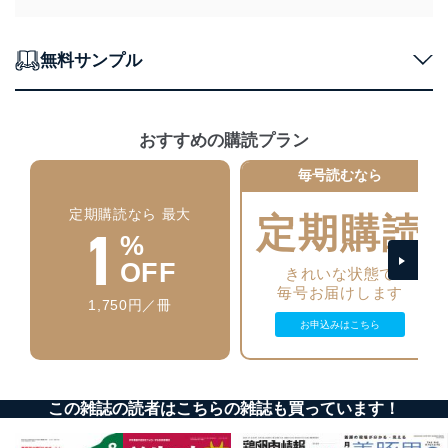
個人情報の安全管理措置
無料サンプル
当社は、個人情報の正確性及び安全性を確保するため
に、下記セキュリティ対策をはじめとする安全対策を実
施し、個人情報の漏えい、滅失またはき損の防止及び是
正に努めます。
おすすめの購読プラン
アクセス制御
個人データを取り扱うことのできる機器及び当該
毎号読むなら
機器を取り扱う従業者を明確化し、 個人データへ
の不要なアクセスを防止しています。
定期購読なら 最大
定期購読
1
%
アクセス者の識別と認証
機器に標準装備されているユーザー制御機能（ユ
OFF
きれいな状態で
ーザーアカウント制御）により、個人情報データ
毎号お届けします
ベース等を取り扱う情報システムを使用する従業
1,750円／冊
者を識別・認証しています。
お申込みはこちら
外部からの不正アクセス等の防止
個人データを取り扱う機器等のオペレーティング
システムを最新の状態に保持しています。
この雑誌の読者はこちらの雑誌も買っています！
個人データを取り扱う機器等にセキュリティ対策
ソフトウェア等を導入し、自動更新 機能等の活用
により、これを最新状態としています。