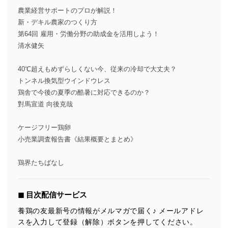
農業経営サポートのプロが解説！
新・デキル農家のつくり方
第64回 雇用・労働分野の助成金を活用しよう！
清水健矢
40℃超えもめずらしくない今、従来の冷却で大丈夫？
トンネル換気型ウインドウレス
鶏舎で今後の夏季の酷暑に対応できるのか？
對馬宣道 向後克哉
ケージフリー鶏卵
小売業調査報告書《結果概要とまとめ》
鶏界たちばなし
◼︎ 目次配信サービス
養鶏の友最新号の情報がメルマガで届く♪ メールアドレ
スを入力して登録（解除）ボタンを押してください。