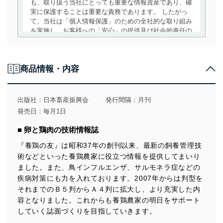
も、取り扱う当社にとっても重要な情報資産であり、確
実に保護することは重要な責務であります。 したがっ
て、当社は「個人情報保護」のための全社的な取り組み
を実施し、お客様への「安心」の提供及び社会的責任の
責務を果たすことを確実にいたします。
個人情報の取得・利用・提供について
商品情報・内容
当社は、個人情報の取得・利用・提供に際して、その利
用目的を明確にし、本人の同意を得たうえで利用目的の
達成に必要な範囲内で適法かつ公正な手段によって取
出版社：
日本畜産振興会
発行間隔：月刊
得・利用・提供を行います。また、当社が保有している
発売日：毎月1日
個人情報は、同意を得ずに目的外利用、第三者への提
供・開示は行いません。当社においてはこれらの取り組
■ 卵と鶏肉の技術情報誌
みを確実にするため、従業者等の教育を徹底してまいり
ます。また、目的外利用を行わないために、適切な管理
『養鶏の友』は昭和37年の創刊以来、最新の飼養管理技
措置を講じます。
術などといった養鶏農家に役立つ情報を提供してまいり
ました。また、鳥インフルエンザ、サルモネラ症などの
法令遵守
疾病対策にも力を入れております。2007年からは判型を
当社は、個人情報に関連する法令、国が定める指針及び
それまでのＢ５判からＡ４判に拡大し、より充実した内
その他の規範を遵守します。また、当社の管理の仕組み
容となりました。これからも養鶏農家の明日をサポート
に、これらの法令及びその他の規範を常に適合させま
していく誌面づくりを目指していきます。
す。