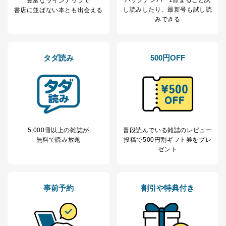
豊富なラインナップで
し読み
したり、最新号も試し読
No
個人情報の種類
利用目的
書店に並ばない本とも出会える
みできる
購入商品の配送のため
商品代金回収のため
ｅメール等による商品、サービ
ス、キャンペーン等の広告の案内
当社の定期購読サ
タダ読み
500円OFF
のため
1
ービス等をご利用
個人が特定できない形で取得した
の方の個人情報
閲覧履歴や購買履歴等の情報を分
析して、趣味・嗜好に
応じた新商品・サービスに関する
広告のため
当社にお問合わせ
お問い合わせ対応、トラブル対
2
いただいた方の個
処、オペレーター教育など応対品
5,000冊以上の雑誌が
普段読んでいる雑誌のレビュー
人情報
質向上のため
無料で読み放題
投稿で
500円割ギフト券をプレ
カスタマーQ＆Aサイトの投稿内容
ゼント
の確認のため
ｅメール等によるカスタマーQ＆A
当社カスタマーQ＆
サイトのサービス内容のご案内の
3
Aサービス利用者
ため
事前予約
割引や特典付き
ｅメール等による商品、サービ
ス、キャンペーン等の広告に関す
るご案内のため
採用応募者の方の