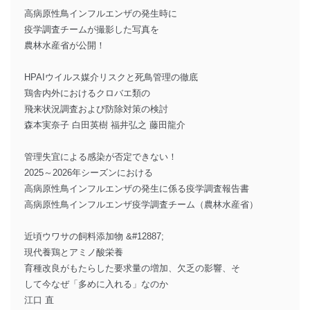
高病原性鳥インフルエンザの発生時に
疫学調査チームが撮影した写真を
農林水産省が公開！
HPAIウイルス媒介リスクと死鳥管理の徹底
鶏舎内外におけるクロバエ類の
飛来状況調査および防除対策の検討
森本実奈子 白田英樹 福井弘之 藤田龍介
管理失宜による感染が否定できない！
2025～2026年シーズンにおける
高病原性鳥インフルエンザの発生に係る疫学調査報告書
高病原性鳥インフルエンザ疫学調査チーム（農林水産省）
近頃ウワサの飼料添加物 &#12887;
現代養鶏とアミノ酸栄養
育種改良がもたらした要求量の増加、欠乏の影響、そ
して今なぜ「多めに入れる」なのか
江口 直