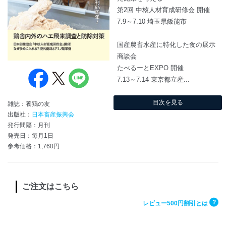
第2回 中核人材育成研修会 開催
7.9～7.10 埼玉県飯能市
国産農畜水産に特化した食の展示
商談会
たべるーとEXPO 開催
7.13～7.14 東京都立産...
目次を見る
雑誌：養鶏の友
出版社：
日本畜産振興会
発行間隔：月刊
発売日：毎月1日
参考価格：1,760円
ご注文はこちら
?
レビュー500円割引とは