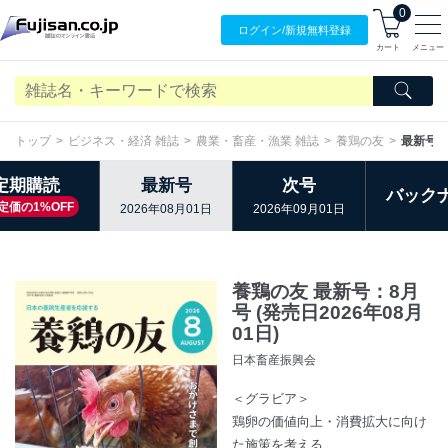
0
ログイン/
新規無料
登録
カート
メニュー
トップ
ビジネス・経済 雑誌
農業・畜産・漁業 雑誌
養鶏の友
最新号
定期購読
最新号
次号
バック
定価の1%OFF
2026年08月01日
2026年09月01日
養鶏の友 最新号：8月
号 (発売日2026年08月
01日)
日本畜産振興会
＜グラビア＞
鶏卵の価値向上・消費拡大に向け
た施策を考える