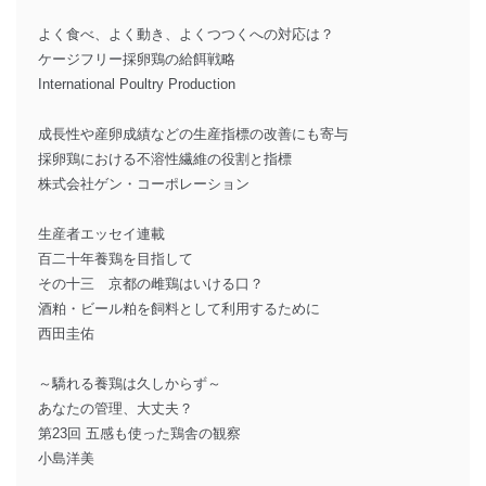
よく食べ、よく動き、よくつつくへの対応は？
ケージフリー採卵鶏の給餌戦略
International Poultry Production
成長性や産卵成績などの生産指標の改善にも寄与
採卵鶏における不溶性繊維の役割と指標
株式会社ゲン・コーポレーション
生産者エッセイ連載
百二十年養鶏を目指して
その十三 京都の雌鶏はいける口？
酒粕・ビール粕を飼料として利用するために
西田圭佑
～驕れる養鶏は久しからず～
あなたの管理、大丈夫？
第23回 五感も使った鶏舎の観察
小島洋美