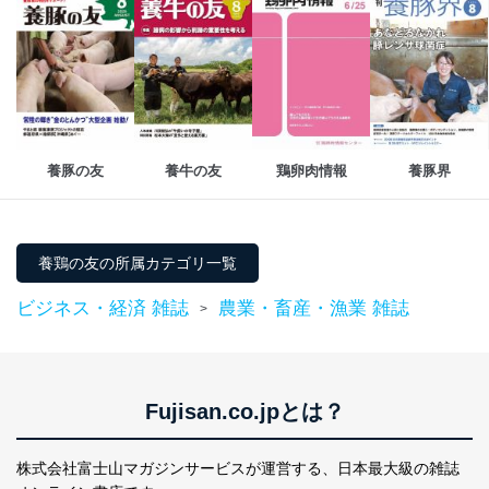
情報システムの使用に伴う漏洩等の防止
メール等により個人データの含まれるファイルを
送信する場合に、当該ファイルへのパスワードを
設定しています。
個人情報保護マネジメントシステムの継続的改善
養豚の友
養牛の友
鶏卵肉情報
養豚界
当社は、内部監査及びマネジメントレビューの機会を通
じて、個人情報保護マネジメントシステムを継続的に改
善し、常に最良の状態を維持します。
養鶏の友の所属カテゴリ一覧
苦情及び相談受付け窓口
貴殿の個人情報及び当社の個人情報保護マネジメントシ
ビジネス・経済 雑誌
農業・畜産・漁業 雑誌
>
ステムに関するご相談及び苦情については以下までご連
絡ください。
適切、かつ迅速に対応させていただきます。
株式会社富士山マガジンサービス 個人情報問い合わせ
Fujisan.co.jpとは？
係
TEL：0570-200-223
株式会社富士山マガジンサービスが運営する、
日本最大級の雑誌
FAX：03-5459-7073