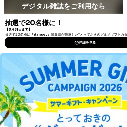
デジタル雑誌をご利用なら
ます。
３．個人情報の第三者提供について
最新号〜バックナンバーまで7000冊以上の雑誌
（電子
書籍）が無料で読み放題！
当社は、取得した個人情報を適切に管理し､あらかじめ
タダ読みサービス
を楽しもう！
本人の同意を得ることなく第三者に提供することはあり
ません。ただし、次の場合は除きます。
DOWNLOAD FOR IOS
法令に基づく場合
人の生命､身体または財産の保護のために必要がある
場合であって、本人の同意を得ることが困難であると
DOWNLOAD FOR ANDROID
き。
公衆衛生の向上または児童の健全な育成の推進のため
に特に必要がある場合であって、本人の同意を得るこ
とが困難である場合。
ご利用方法はこちら
国の機関もしくは地方公共団体またはその委託を受け
た者が法令の定める事務を遂行することに対して協力
する必要がある場合であって、本人の同意を得ること
により当該事務の遂行に支障を及ぼすおそれがあると
総合案内
き。
上記２．の利用目的を実施するために守秘義務を結ん
アフィリエイト
採用情報
だ企業に、業務の一部として個人情報の取扱いを委
託・提供する場合、その業務に必要な範囲で委託・提
供先企業に個人情報を開示することがあります。
プレスリリース
お問い合わせ