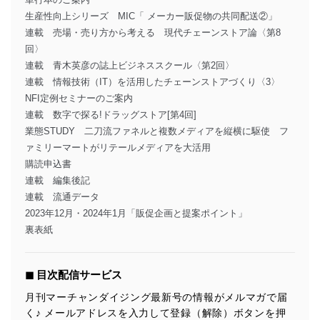
生産性向上シリーズ MIC「 メーカー販促物の共同配送②」
連載 売場・売り方から考える 現代チェーンストア論〈第8
回〉
連載 青木英彦の誌上ビジネススクール〈第2回〉
連載 情報技術（IT）を活用したチェーンストアづくり〈3〉
NFI定例セミナーのご案内
連載 数字で探る!ドラッグストア[第4回]
業態STUDY 二刀流ファネルと複数メディアを縦横に駆使 フ
ァミリーマートがリテールメディアを大活用
購読申込書
連載 編集後記
連載 流通データ
2023年12月・2024年1月「販促企画と提案ポイント」
裏表紙
◼︎ 目次配信サービス
月刊マーチャンダイジング最新号の情報がメルマガで届
く♪ メールアドレスを入力して登録（解除）ボタンを押