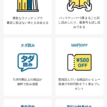
りです。
No
個人情報の種類
利用目的
購入商品の配送のため
バックナンバー1冊まるごと試
豊富なラインナップで
商品代金回収のため
し読み
したり、最新号も試し読
書店に並ばない本とも出会える
ｅメール等による商品、サービ
みできる
ス、キャンペーン等の広告の案内
当社の定期購読サ
のため
1
ービス等をご利用
個人が特定できない形で取得した
の方の個人情報
閲覧履歴や購買履歴等の情報を分
タダ読み
500円OFF
析して、趣味・嗜好に
応じた新商品・サービスに関する
広告のため
当社にお問合わせ
お問い合わせ対応、トラブル対
2
いただいた方の個
処、オペレーター教育など応対品
人情報
質向上のため
カスタマーQ＆Aサイトの投稿内容
の確認のため
5,000冊以上の雑誌が
普段読んでいる雑誌のレビュー
ｅメール等によるカスタマーQ＆A
無料で読み放題
投稿で
500円割ギフト券をプレ
当社カスタマーQ＆
サイトのサービス内容のご案内の
ゼント
3
Aサービス利用者
ため
ｅメール等による商品、サービ
ス、キャンペーン等の広告に関す
るご案内のため
事前予約
割引や特典付き