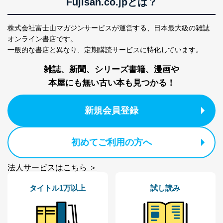
Fujisan.co.jpとは？
FAX：03-5459-7073
e-mail：
cs@fujisan.co.jp
改訂：2025年2月20日
株式会社富士山マガジンサービスが運営する、
日本最大級の雑誌
制定：2005年4月1日
オンライン書店です。
株式会社富士山マガジンサービス
一般的な書店と異なり、
定期購読サービスに特化しています。
代表取締役会長 西野 伸一郎
雑誌、新聞、シリーズ書籍、漫画や
個人情報の取扱いについて
本屋にも無い古い本も見つかる！
１．個人情報保護管理者
当社は以下の個人情報保護管理者を設置し、個人情報保
新規会員登録
護管理者の責任のもと、個人情報を取得・アクセス・利
用・提供・管理いたします。
初めてご利用の方へ
東京都渋谷区南平台町16-11
株式会社富士山マガジンサービス
代表取締役会長 西野 伸一郎
法人サービスはこちら ＞
個人情報保護管理者: 経営管理グループディレクター 前
田 嘉也
タイトル1万以上
試し読み
２．利用目的
当社が取り扱う開示対象個人情報の利用目的は次のとお