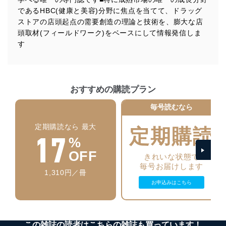
す。
であるHBC(健康と美容)分野に焦点を当てて、ドラッグ
ストアの店頭起点の需要創造の理論と技術を、膨大な店
個人情報の安全管理措置
頭取材(フィールドワーク)をベースにして情報発信しま
当社は、個人情報の正確性及び安全性を確保するため
す
に、下記セキュリティ対策をはじめとする安全対策を実
施し、個人情報の漏えい、滅失またはき損の防止及び是
正に努めます。
アクセス制御
おすすめの購読プラン
個人データを取り扱うことのできる機器及び当該
機器を取り扱う従業者を明確化し、 個人データへ
毎号読むなら
の不要なアクセスを防止しています。
定期購読なら 最大
定期購読
17
アクセス者の識別と認証
%
機器に標準装備されているユーザー制御機能（ユ
ーザーアカウント制御）により、個人情報データ
OFF
きれいな状態で
ベース等を取り扱う情報システムを使用する従業
毎号お届けします
者を識別・認証しています。
1,310円／冊
お申込みはこちら
外部からの不正アクセス等の防止
個人データを取り扱う機器等のオペレーティング
システムを最新の状態に保持しています。
個人データを取り扱う機器等にセキュリティ対策
この雑誌の読者はこちらの雑誌も買っています！