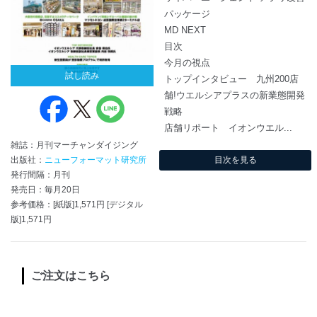
パッケージ
MD NEXT
目次
今月の視点
試し読み
トップインタビュー 九州200店
舗!ウエルシアプラスの新業態開発
戦略
店舗リポート イオンウエル...
雑誌：月刊マーチャンダイジング
出版社：
ニューフォーマット研究所
目次を見る
発行間隔：月刊
発売日：毎月20日
参考価格：[紙版]1,571円 [デジタル
版]1,571円
ご注文はこちら