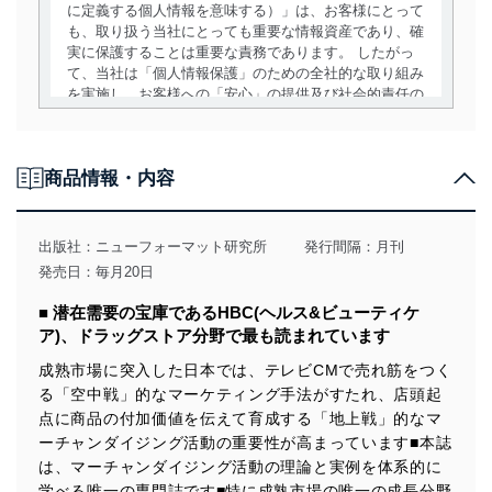
に定義する個人情報を意味する）」は、お客様にとって
も、取り扱う当社にとっても重要な情報資産であり、確
実に保護することは重要な責務であります。 したがっ
て、当社は「個人情報保護」のための全社的な取り組み
を実施し、お客様への「安心」の提供及び社会的責任の
責務を果たすことを確実にいたします。
個人情報の取得・利用・提供について
商品情報・内容
当社は、個人情報の取得・利用・提供に際して、その利
用目的を明確にし、本人の同意を得たうえで利用目的の
達成に必要な範囲内で適法かつ公正な手段によって取
出版社：
ニューフォーマット研究所
発行間隔：月刊
得・利用・提供を行います。また、当社が保有している
発売日：毎月20日
個人情報は、同意を得ずに目的外利用、第三者への提
供・開示は行いません。当社においてはこれらの取り組
■ 潜在需要の宝庫であるHBC(ヘルス&ビューティケ
みを確実にするため、従業者等の教育を徹底してまいり
ア)、ドラッグストア分野で最も読まれています
ます。また、目的外利用を行わないために、適切な管理
措置を講じます。
成熟市場に突入した日本では、テレビCMで売れ筋をつく
る「空中戦」的なマーケティング手法がすたれ、店頭起
法令遵守
点に商品の付加価値を伝えて育成する「地上戦」的なマ
当社は、個人情報に関連する法令、国が定める指針及び
ーチャンダイジング活動の重要性が高まっています■本誌
その他の規範を遵守します。また、当社の管理の仕組み
は、マーチャンダイジング活動の理論と実例を体系的に
に、これらの法令及びその他の規範を常に適合させま
学べる唯一の専門誌です■特に成熟市場の唯一の成長分野