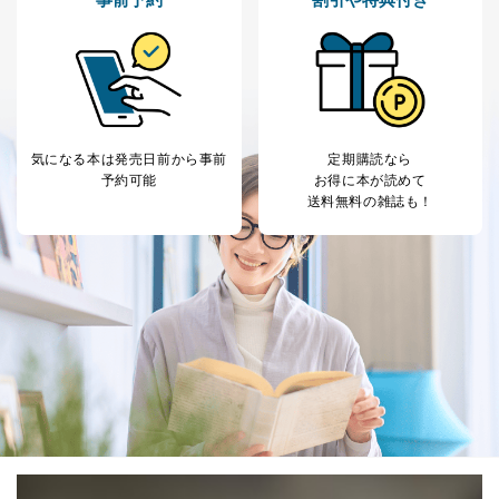
採用応募者の方の
4
採用選考、ご連絡のため
個人情報
当社の従業者の個
人事、総務などの雇用管理等のた
5
人情報
め
パートナー（提携
購入商品配送のため
企業）からの委託
提携企業及びお客様がご購入され
により当社の
た商品の発売元企業からのｅメー
6
気になる本は
発売日前から事前
定期購読なら
定期購読サービス
ル等による商品、
予約可能
お得に本が読めて
等をご利用の方の
サービス、キャンペーン等の広告
送料無料の雑誌も！
個人情報
に関するご案内のため
当社のサービス利用状況の把握お
よびその分析のため
お問い合わせ対応、トラブル対
SNS公式アカウン
処、オペレーター教育など応対品
7
トに登録された方
質向上のため
の個人情報
その他当社のプライバシーポリシ
ー等にて公表する利用目的達成の
ため
※上記の利用目的のうちNo.1～5については保有個人デ
ータ（開示対象個人情報）の利用目的であり、下記4.の
開示等のご請求に対応させていただきます。
なお、6、7については、パートナー（提携企業）様又は
各SNS運営会社様にご請求いただきますようお願い致し