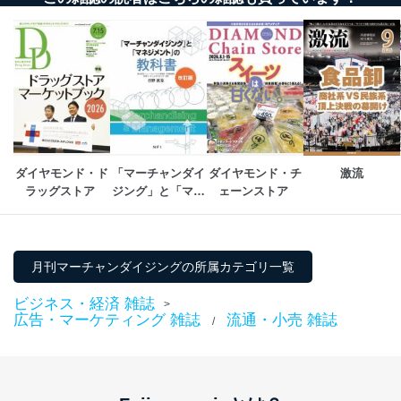
ソフトウェア等を導入し、自動更新 機能等の活用
により、これを最新状態としています。
情報システムの使用に伴う漏洩等の防止
メール等により個人データの含まれるファイルを
送信する場合に、当該ファイルへのパスワードを
設定しています。
個人情報保護マネジメントシステムの継続的改善
当社は、内部監査及びマネジメントレビューの機会を通
ダイヤモンド・ド
「マーチャンダイ
ダイヤモンド・チ
激流
じて、個人情報保護マネジメントシステムを継続的に改
ラッグストア 
ジング」と「マネ
ェーンストア 
善し、常に最良の状態を維持します。
ジメント」の教科
書　改訂版
苦情及び相談受付け窓口
月刊マーチャンダイジングの所属カテゴリ一覧
貴殿の個人情報及び当社の個人情報保護マネジメントシ
ステムに関するご相談及び苦情については以下までご連
ビジネス・経済 雑誌
絡ください。
>
広告・マーケティング 雑誌
流通・小売 雑誌
適切、かつ迅速に対応させていただきます。
/
株式会社富士山マガジンサービス 個人情報問い合わせ
係
TEL：0570-200-223