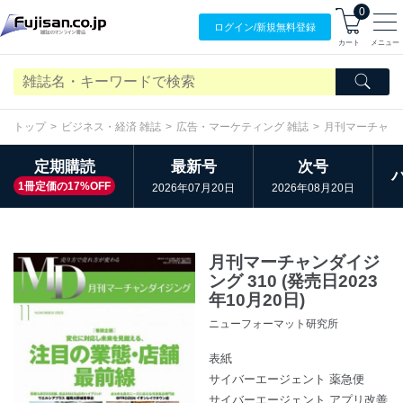
0
ログイン/
新規無料
登録
カート
メニュー
トップ
ビジネス・経済 雑誌
広告・マーケティング 雑誌
月刊マーチャン
定期購読
最新号
次号
1冊定価の17%OFF
2026年07月20日
2026年08月20日
月刊マーチャンダイジ
ング 310 (発売日2023
年10月20日)
ニューフォーマット研究所
表紙
サイバーエージェント 薬急便
サイバーエージェント アプリ改善