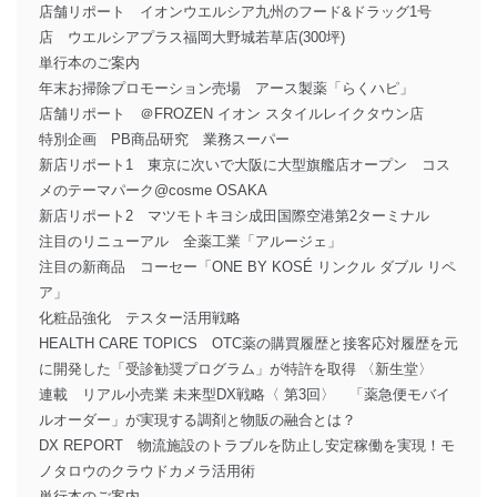
店舗リポート イオンウエルシア九州のフード&ドラッグ1号
店 ウエルシアプラス福岡大野城若草店(300坪)
単行本のご案内
年末お掃除プロモーション売場 アース製薬「らくハピ」
店舗リポート ＠FROZEN イオン スタイルレイクタウン店
特別企画 PB商品研究 業務スーパー
新店リポート1 東京に次いで大阪に大型旗艦店オープン コス
メのテーマパーク@cosme OSAKA
新店リポート2 マツモトキヨシ成田国際空港第2ターミナル
注目のリニューアル 全薬工業「アルージェ」
注目の新商品 コーセー「ONE BY KOSÉ リンクル ダブル リペ
ア」
化粧品強化 テスター活用戦略
HEALTH CARE TOPICS OTC薬の購買履歴と接客応対履歴を元
に開発した「受診勧奨プログラム」が特許を取得 〈新生堂〉
連載 リアル小売業 未来型DX戦略〈 第3回〉 「薬急便モバイ
ルオーダー」が実現する調剤と物販の融合とは？
DX REPORT 物流施設のトラブルを防止し安定稼働を実現！モ
ノタロウのクラウドカメラ活用術
単行本のご案内