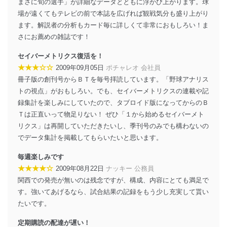
まさに旬の選手」が詳細なデータとともに浮かび上がります。球
場が遠くてもテレビの前で本誌を広げれば観戦気分も盛り上がり
ます。解説者の分析もカード毎に詳しくて非常におもしろい！ま
さにお薦めの雑誌です！
セイバーメトリクス復活を！
★★★☆☆
2009年09月05日
ポチャレオ 会社員
冊子版の創刊号からＢＴを毎号拝読しています。「野球アナリス
トの視点」がおもしろい。でも、セイバーメトリクスの連載や記
録集計を楽しみにしていたので、タブロイド版になってからのＢ
Ｔは正直いって物足りない！ ぜひ「１から始めるセイバーメト
リクス」は再開していただきたいし、季刊号のみでも構わないの
でデータ集計を掲載してもらいたいと思います。
毎週楽しみです
★★★★☆
2009年08月22日
ナッキー 公務員
関西での発売が無いのは残念ですが、構成、内容にとても満足で
す。強いてあげるなら、試合結果の記録をもう少し充実して貰い
たいです。
定期購読の配達が遅い！