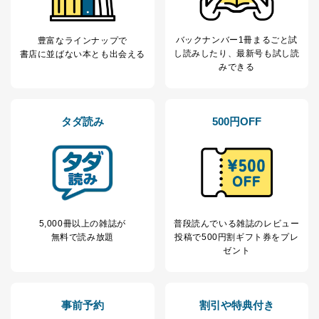
バックナンバー1冊まるごと試
豊富なラインナップで
し読み
したり、最新号も試し読
書店に並ばない本とも出会える
みできる
タダ読み
500円OFF
5,000冊以上の雑誌が
普段読んでいる雑誌のレビュー
無料で読み放題
投稿で
500円割ギフト券をプレ
ゼント
事前予約
割引や特典付き