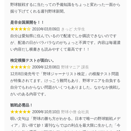
野球観戦するに当たっての予備知識をちょっと変わった一面から
掘り下げてくれる週刊野球新聞。
是非全国展開を！！
★★★★☆
2010年03月09日
きっど 大学生
自分は愛知県に住んでいるので配達でしか購読できないのです
が、配達の日がバラバラなのがちょっと不満です。内容は毎週濃
い内容だし横書きも読みやすくて最高です！！
検定模擬テストが面白い。
★★★★☆
2009年12月08日
野球マニア 課長
12月8日発売号で「野球ジャーナリスト検定」の模擬テスト問題
が特集されてます。けっこう難問もあり、野球マニアを自負する
自分でもわからない問題がいくつもありました。なかなか挑戦し
がいのある内容です。
観戦必需品！
★★★★★
2009年10月10日
野球小僧 会社員
唄い文句は「野球の勝ち方がわかる。日本で唯一の野球観戦メデ
ィア」言い得て妙！週刊ならではの利点を最大限に生かした「今