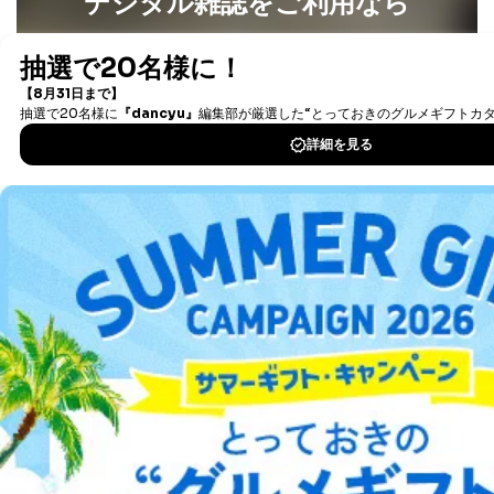
デジタル雑誌をご利用なら
最新号〜バックナンバーまで7000冊以上の雑誌
（電子
書籍）が無料で読み放題！
タダ読みサービス
を楽しもう！
DOWNLOAD FOR IOS
DOWNLOAD FOR ANDROID
ご利用方法はこちら
総合案内
アフィリエイト
採用情報
プレスリリース
お問い合わせ