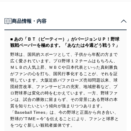
商品情報・内容
■ あの「ＢＴ（ビーティー）」がバージョンＵＰ！野球
観戦ペーパーを極めます。「あなたは今週どう戦う？」
野球は、国民的スポーツとして、子供から年配の方まで
広く愛されています。プロ野球１２チームはもちろん、
ＭＬＢの人気上昇、ＷＢＣや日本代表といった真剣勝負
がファンの心を打ち、国民行事化することが、それを証
明しています。大阪近鉄バファローズ売却問題以来、球
団経営改革、ファンサービスの充実、地域密着など、プ
ロ野球界は変化の時をむかえています。一方、野球ファ
ンは、試合の勝敗に留まらず、その背景にある野球の本
質を知りたいという傾向が強まりつつあります。
「Baseball Times」は、今の野球と正面から向き合い、
野球の”TIME＝今”を伝えることにより、ファンと球界と
をつなぐ新しい観戦者媒体です。