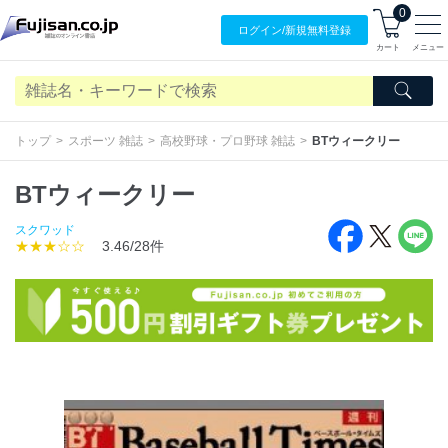
0
ログイン/
新規無料
登録
カート
メニュー
トップ
スポーツ 雑誌
高校野球・プロ野球 雑誌
BTウィークリー
BTウィークリー
スクワッド
★★★☆☆
3.46/28件