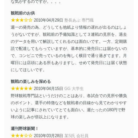
な気がするのですが。。。。
観戦前のお供
★★★☆☆
2010年04月29日
塾長あぶ 専門職
週一の発売の為、どうしても他紙より情報の遅れが出るのはしょ
うがないですが、観戦前の予備知識として３連戦の見所を、過去
のデータを用いて解説してくれるのは面白いです。一方、定期購
読で配達してもらっていますが、基本的に発売日には届かないの
で、コンビニで売っているのを悔しく横目で通り過ぎてます。月
曜日には店頭にある所もありますし、せめて発売日には届く状態
にしてほしいです。
観戦の楽しみを深める
★★★★★
2010年04月15日
GG 大学生
野球観戦専門誌というだけのことはあり、各試合での見所や勝負
のポイント、選手の特徴などを観戦者の目線から見てわかりやす
いように記事にされていてとても面白い。週たったの180円で野
球の楽しみが倍以上になります。
週刊野球新聞！
★★★☆☆
2010年03月28日
某S氏 会社員