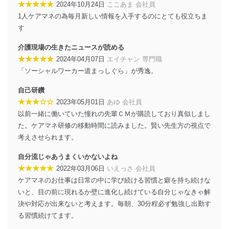
に、下記セキュリティ対策をはじめとする安全対策を実
★★★★★
2024年10月24日
ここあま 会社員
施し、個人情報の漏えい、滅失またはき損の防止及び是
1人ケアマネの為毎月新しい情報を入手するのにとても役立ちま
正に努めます。
す
アクセス制御
介護現場の生きたニュースが読める
個人データを取り扱うことのできる機器及び当該
機器を取り扱う従業者を明確化し、 個人データへ
★★★★★
2024年04月07日
エイチャン 専門職
の不要なアクセスを防止しています。
「ソーシャルワーカー道まっしぐら」が秀逸。
アクセス者の識別と認証
自己研鑽
機器に標準装備されているユーザー制御機能（ユ
★★★☆☆
2023年05月01日
あゆ 会社員
ーザーアカウント制御）により、個人情報データ
以前一緒に働いていた憧れの先輩ＣＭが購読しており真似しまし
ベース等を取り扱う情報システムを使用する従業
者を識別・認証しています。
た。ケアマネ研修の移動時間に読みました。賢い先生方の視点で
考えさせられます。
外部からの不正アクセス等の防止
個人データを取り扱う機器等のオペレーティング
自分流じゃあうまくいかないよね
システムを最新の状態に保持しています。
★★★★★
2022年03月06日
いえっさ 会社員
個人データを取り扱う機器等にセキュリティ対策
ケアマネのお仕事は日常の中に学び続ける習慣と癖を持ち続けな
ソフトウェア等を導入し、自動更新 機能等の活用
いと、目の前に現れるか壁に進化し続けている自分じゃなきゃ解
により、これを最新状態としています。
決や対応が出来ないと考えます。毎朝、30分程必ず勉強し出勤す
情報システムの使用に伴う漏洩等の防止
る習慣続けてます。
メール等により個人データの含まれるファイルを