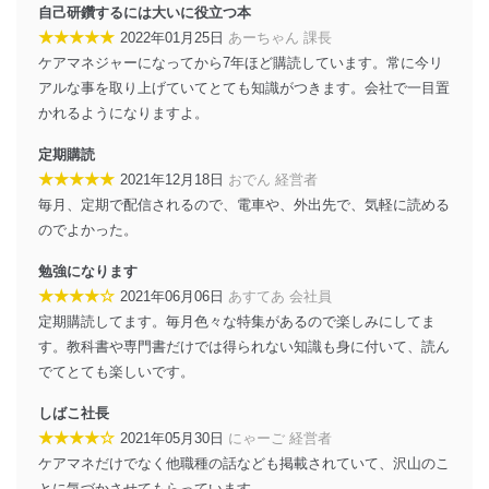
送信する場合に、当該ファイルへのパスワードを
自己研鑽するには大いに役立つ本
設定しています。
★★★★★
2022年01月25日
あーちゃん 課長
ケアマネジャーになってから7年ほど購読しています。常に今リ
個人情報保護マネジメントシステムの継続的改善
アルな事を取り上げていてとても知識がつきます。会社で一目置
当社は、内部監査及びマネジメントレビューの機会を通
かれるようになりますよ。
じて、個人情報保護マネジメントシステムを継続的に改
善し、常に最良の状態を維持します。
定期購読
★★★★★
2021年12月18日
おでん 経営者
苦情及び相談受付け窓口
毎月、定期で配信されるので、電車や、外出先で、気軽に読める
貴殿の個人情報及び当社の個人情報保護マネジメントシ
のでよかった。
ステムに関するご相談及び苦情については以下までご連
絡ください。
勉強になります
適切、かつ迅速に対応させていただきます。
★★★★☆
2021年06月06日
あすてあ 会社員
定期購読してます。毎月色々な特集があるので楽しみにしてま
株式会社富士山マガジンサービス 個人情報問い合わせ
す。教科書や専門書だけでは得られない知識も身に付いて、読ん
係
TEL：0570-200-223
でてとても楽しいです。
FAX：03-5459-7073
e-mail：
cs@fujisan.co.jp
しばこ社長
★★★★☆
2021年05月30日
にゃーご 経営者
改訂：2025年2月20日
ケアマネだけでなく他職種の話なども掲載されていて、沢山のこ
制定：2005年4月1日
株式会社富士山マガジンサービス
とに気づかさせてもらっています。