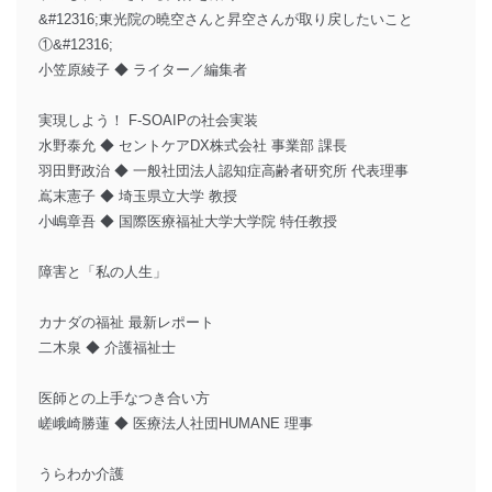
&#12316;東光院の曉空さんと昇空さんが取り戻したいこと
①&#12316;
小笠原綾子 ◆ ライター／編集者
実現しよう！ F-SOAIPの社会実装
水野泰允 ◆ セントケアDX株式会社 事業部 課長
羽田野政治 ◆ 一般社団法人認知症高齢者研究所 代表理事
嶌末憲子 ◆ 埼玉県立大学 教授
小嶋章吾 ◆ 国際医療福祉大学大学院 特任教授
障害と「私の人生」
カナダの福祉 最新レポート
二木泉 ◆ 介護福祉士
医師との上手なつき合い方
嵯峨崎勝蓮 ◆ 医療法人社団HUMANE 理事
うらわか介護