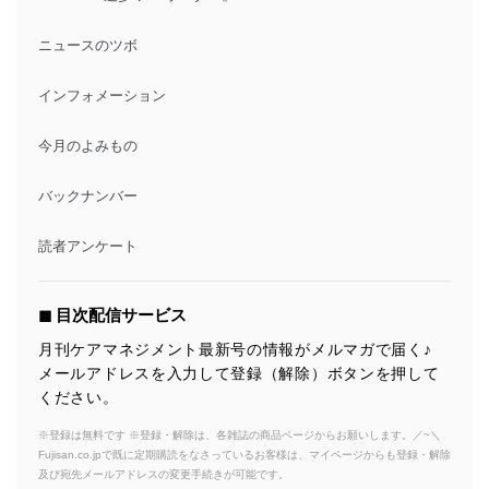
ニュースのツボ
インフォメーション
今月のよみもの
バックナンバー
読者アンケート
◼︎ 目次配信サービス
月刊ケアマネジメント最新号の情報がメルマガで届く♪
メールアドレスを入力して登録（解除）ボタンを押して
ください。
※登録は無料です ※登録・解除は、各雑誌の商品ページからお願いします。／~＼
Fujisan.co.jpで既に定期購読をなさっているお客様は、マイページからも登録・解除
及び宛先メールアドレスの変更手続きが可能です。