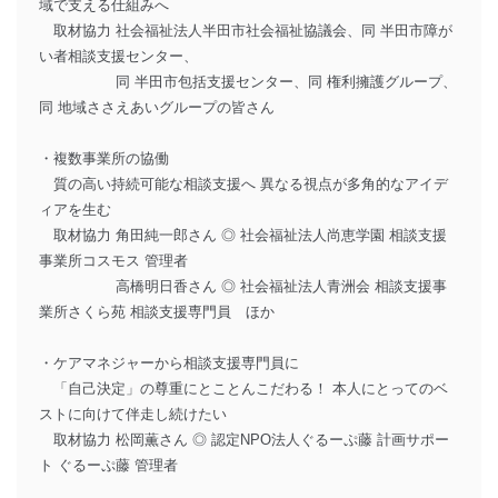
域で支える仕組みへ
取材協力 社会福祉法人半田市社会福祉協議会、同 半田市障が
い者相談支援センター、
同 半田市包括支援センター、同 権利擁護グループ、
同 地域ささえあいグループの皆さん
・複数事業所の協働
質の高い持続可能な相談支援へ 異なる視点が多角的なアイデ
ィアを生む
取材協力 角田純一郎さん ◎ 社会福祉法人尚恵学園 相談支援
事業所コスモス 管理者
高橋明日香さん ◎ 社会福祉法人青洲会 相談支援事
業所さくら苑 相談支援専門員 ほか
・ケアマネジャーから相談支援専門員に
「自己決定」の尊重にとことんこだわる！ 本人にとってのベ
ストに向けて伴走し続けたい
取材協力 松岡薫さん ◎ 認定NPO法人ぐるーぷ藤 計画サポー
ト ぐるーぷ藤 管理者