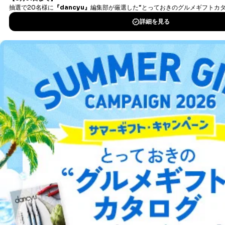
④開示対象個人情報の利用目的が明らかな場合
DOWNLOAD FOR IOS
開示対象個人情報については、保有個人データの本人ま
たはその代理人からの利用目的の通知、開示、変更等
（内容の訂正、追加または削除）、利用停止等（「利用
DOWNLOAD FOR ANDROID
の停止または消去」「第三者への提供の停止」）の求め
に対応させていただいております。 当社顧客の皆様の
個人情報は「マイページ」にログインしていただくこと
ご利用方法はこちら
で、訂正、追加、変更を行っていただくことが出来ま
す。マイページをご利用いただけない方、その他の方に
つきましては、下記Aをご覧ください。 また、ご登録い
ただいた個人情報のうち、市町村などの名称および郵便
番号、金融機関の名称あるいはクレジットカードの有効
総合案内
期限など、商品のお届けやご請求を行う上で支障がある
情報に変更があった場合には、当社が登録情報を変更さ
アフィリエイト
採用情報
せていただく場合があります。
A.開示等の求めの申し出先、提出していただく書面等
プレスリリース
お問い合わせ
開示等の求めは、電話又は電子メールにて下記までお申
し付けください。開示等の求めに際して提出していただ
く書面等については、その際にご案内いたします。
利用規約
プライバシーポリシー
特定商取引法に基づく表示
会社案内
出版社の皆様へ
投資家の皆様へ
サイトマップ
■電話による場合
TEL:0570-200-223