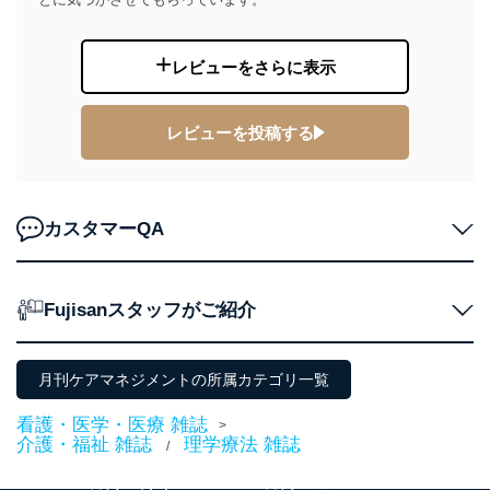
代表取締役会長 西野 伸一郎
個人情報の取扱いについて
レビューをさらに表示
１．個人情報保護管理者
レビューを投稿する
当社は以下の個人情報保護管理者を設置し、個人情報保
護管理者の責任のもと、個人情報を取得・アクセス・利
用・提供・管理いたします。
東京都渋谷区南平台町16-11
カスタマーQA
株式会社富士山マガジンサービス
代表取締役会長 西野 伸一郎
個人情報保護管理者: 経営管理グループディレクター 前
田 嘉也
Fujisanスタッフがご紹介
２．利用目的
月刊ケアマネジメントの所属カテゴリ一覧
当社が取り扱う開示対象個人情報の利用目的は次のとお
りです。
看護・医学・医療 雑誌
>
No
個人情報の種類
利用目的
介護・福祉 雑誌
理学療法 雑誌
/
購入商品の配送のため
商品代金回収のため