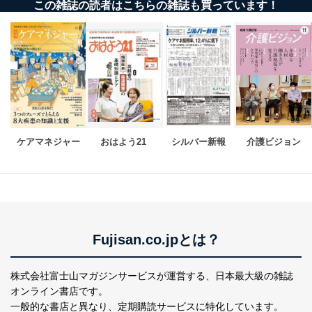
この雑誌の読者はこちらの雑誌も買っています！
ｅメール等による商品、サービ
ス、キャンペーン等の広告の案内
当社の定期購読サ
のため
1
ービス等をご利用
個人が特定できない形で取得した
の方の個人情報
閲覧履歴や購買履歴等の情報を分
析して、趣味・嗜好に
応じた新商品・サービスに関する
広告のため
当社にお問合わせ
お問い合わせ対応、トラブル対
2
いただいた方の個
処、オペレーター教育など応対品
人情報
質向上のため
ケアマネジャー
おはよう21
シルバー新報
介護ビジョン
カスタマーQ＆Aサイトの投稿内容
の確認のため
ｅメール等によるカスタマーQ＆A
当社カスタマーQ＆
サイトのサービス内容のご案内の
3
Aサービス利用者
ため
ｅメール等による商品、サービ
ス、キャンペーン等の広告に関す
Fujisan.co.jpとは？
るご案内のため
採用応募者の方の
4
採用選考、ご連絡のため
個人情報
株式会社富士山マガジンサービスが運営する、
日本最大級の雑誌
当社の従業者の個
人事、総務などの雇用管理等のた
オンライン書店です。
5
人情報
め
一般的な書店と異なり、
定期購読サービスに特化しています。