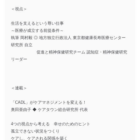
＜視点＞
生活を支えるという尊い仕事
～医療が成立する前提条件～
執筆 岡村毅 ◎ 地方独立行政法人 東京都健康長寿医療センター
研究所 自立
促進と精神保健研究チーム 認知症・精神保健研究
リーダー
＜連載＞
「CADL」がケアマネジメントを変える！
奥田亜由子 ◆ ケアタウン総合研究所 代表
4つの視点から考える 幸せのためのヒント
孤立できない状況をつくり
ケアし、ケアされる関係を築く