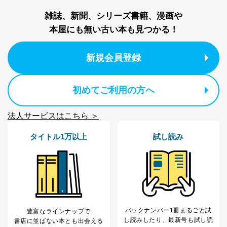
パートナー（提携
購入商品配送のため
企業）からの委託
提携企業及びお客様がご購入され
雑誌、新聞、シリーズ書籍、漫画や
により当社の
た商品の発売元企業からのｅメー
6
本屋にも無い古い本も見つかる！
定期購読サービス
ル等による商品、
等をご利用の方の
サービス、キャンペーン等の広告
個人情報
に関するご案内のため
新規会員登録
当社のサービス利用状況の把握お
よびその分析のため
お問い合わせ対応、トラブル対
SNS公式アカウン
処、オペレーター教育など応対品
初めてご利用の方へ
7
トに登録された方
質向上のため
の個人情報
その他当社のプライバシーポリシ
法人サービスはこちら ＞
ー等にて公表する利用目的達成の
ため
タイトル1万以上
試し読み
※上記の利用目的のうちNo.1～5については保有個人デ
ータ（開示対象個人情報）の利用目的であり、下記4.の
開示等のご請求に対応させていただきます。
なお、6、7については、パートナー（提携企業）様又は
各SNS運営会社様にご請求いただきますようお願い致し
ます。
３．個人情報の第三者提供について
バックナンバー1冊まるごと試
豊富なラインナップで
し読み
したり、最新号も試し読
書店に並ばない本とも出会える
当社は、取得した個人情報を適切に管理し､あらかじめ