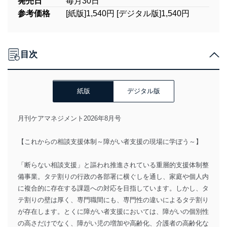
発売日
毎月30日
参考価格
[紙版]1,540円 [デジタル版]1,540円
目次
紙版
デジタル版
月刊ケアマネジメント2026年8月号
【これからの相談支援体制～障がい者支援の現場に学ぼう～】
「断らない相談支援」と謳われ推進されている重層的支援体制整
備事業。タテ割りの行政の各部署に横ぐしを通し、家庭や個人内
に複合的に存在する課題への対応を目指しています。しかし、タ
テ割りの壁は厚く、専門職間にも、専門性の違いによるタテ割り
が存在します。とくに障がい者支援においては、障がいの個別性
の高さだけでなく、障がい児の増加や高齢化、介護者の高齢化な