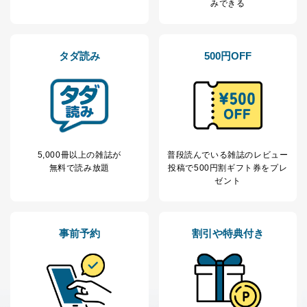
みできる
本人の同意を得ることなく第三者に提供することはあり
ません。ただし、次の場合は除きます。
法令に基づく場合
人の生命､身体または財産の保護のために必要がある
タダ読み
500円OFF
場合であって、本人の同意を得ることが困難であると
き。
公衆衛生の向上または児童の健全な育成の推進のため
に特に必要がある場合であって、本人の同意を得るこ
とが困難である場合。
国の機関もしくは地方公共団体またはその委託を受け
た者が法令の定める事務を遂行することに対して協力
5,000冊以上の雑誌が
普段読んでいる雑誌のレビュー
する必要がある場合であって、本人の同意を得ること
無料で読み放題
投稿で
500円割ギフト券をプレ
により当該事務の遂行に支障を及ぼすおそれがあると
ゼント
き。
上記２．の利用目的を実施するために守秘義務を結ん
だ企業に、業務の一部として個人情報の取扱いを委
託・提供する場合、その業務に必要な範囲で委託・提
事前予約
割引や特典付き
供先企業に個人情報を開示することがあります。
委託・提供先企業は具体的には以下のような企業です
が、これらに限りません。
委託先：カスタマーサポート支援会社 、クレジッ
トカード決済などの決済代行・料金回収会社、広
告配信サービス会社