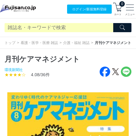
0
ログイン/
新規無料
登録
カート
メニュー
トップ
看護・医学・医療 雑誌
介護・福祉 雑誌
月刊ケアマネジメント
月刊ケアマネジメント
環境新聞社
★★★★☆
4.08/36件