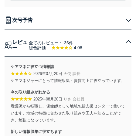
責務を果たすことを確実にいたします。
個人情報の取得・利用・提供について
次号予告
当社は、個人情報の取得・利用・提供に際して、その利
用目的を明確にし、本人の同意を得たうえで利用目的の
達成に必要な範囲内で適法かつ公正な手段によって取
レビュ
得・利用・提供を行います。また、当社が保有している
全てのレビュー：
36件
ー
総合評価：
★★★★☆
4.08
個人情報は、同意を得ずに目的外利用、第三者への提
供・開示は行いません。当社においてはこれらの取り組
みを確実にするため、従業者等の教育を徹底してまいり
ます。また、目的外利用を行わないために、適切な管理
ケアマネに役立つ情報誌
措置を講じます。
★★★★☆
2026年07月20日
天使 課長
ケアマネジャーにとって情報収集・資質向上に役立っています。
法令遵守
今の取り組みがわかる
当社は、個人情報に関連する法令、国が定める指針及び
その他の規範を遵守します。また、当社の管理の仕組み
★★★★★
2025年08月20日
りさ 会社員
に、これらの法令及びその他の規範を常に適合させま
看護師から転職し、保健師として地域包括支援センターで働いて
す。
います。地域の特徴に合わせた取り組みや工夫を知ることがで
き、勉強になっています。
個人情報の安全管理措置
新しい情報収集に役立ちます
当社は、個人情報の正確性及び安全性を確保するため