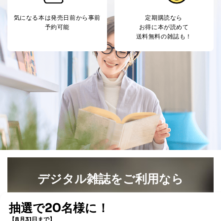
提供先：出版社、出版物発売元、卸売会社、販売
店など商品の供給者、梱包会社、配送会社、新聞
気になる本は
発売日前から事前
定期購読なら
販売店などの梱包・配送・配達会社
予約可能
お得に本が読めて
送料無料の雑誌も！
４．開示対象個人情報の「開示」「訂正」等の請求につ
いて
当社は、本人から、開示対象個人情報について利用目的
の通知を求められた場合には、遅滞なくこれに応じま
す。ただし、以下①～④のいずれかに該当する場合は、
利用目的の通知を行なうことはできません。そのとき
は、本人に遅滞無くその旨を通知するとともに、理由を
説明させていただきます。
①利用目的を本人に通知し、又は公表することによって
本人又は第三者の生命、身体、財産その他の権利利益を
害するおそれがある場合
②利用目的を本人に通知し、又は公表することによって
当該事業者の権利又は正当な利益を害するおそれがある
デジタル雑誌をご利用なら
場合
③国の機関又は地方公共団体が法令の定める事務を遂行
最新号〜バックナンバーまで7000冊以上の雑誌
（電子
することに対して協力する必要がある場合であって、利
用目的を本人に通知し、又は公表することによって当該
書籍）が無料で読み放題！
事務の遂行に支障を及ぼすおそれがあるとき
タダ読みサービス
を楽しもう！