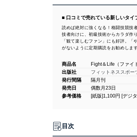
■ 口コミで売れている新しいタイ
読めば絶対に強くなる！格闘技競技
技者向けに、初級技術からカラダ作り
「観て楽しむファン」にも好評。「
がないように定期購読をお勧めしま
商品名
Fight＆Life（フ
出版社
フィットネススポー
発行間隔
隔月刊
発売日
偶数月23日
参考価格
[紙版]1,100円 [デジ
目次