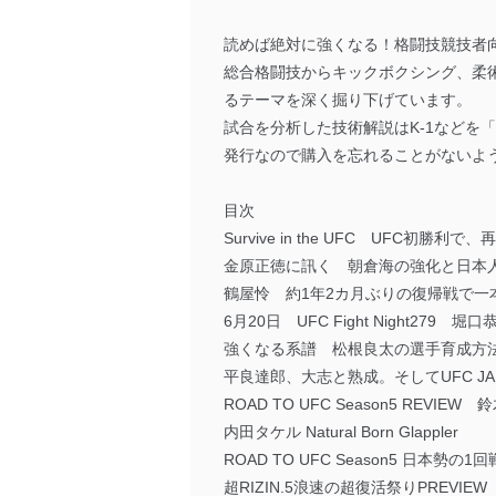
読めば絶対に強くなる！格闘技競技者
総合格闘技からキックボクシング、柔
るテーマを深く掘り下げています。
試合を分析した技術解説はK-1など
発行なので購入を忘れることがないよ
目次
Survive in the UFC U
金原正徳に訊く 朝倉海の強化と日本
鶴屋怜 約1年2カ月ぶりの復帰戦で一
6月20日 UFC Fight Night27
強くなる系譜 松根良太の選手育成方
平良達郎、大志と熟成。そしてUFC JA
ROAD TO UFC Season5 REVIE
内田タケル Natural Born Glappler
ROAD TO UFC Season5 日本勢の1
超RIZIN.5浪速の超復活祭りPREVI