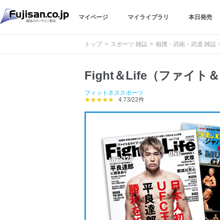
マイページ
マイライブラリ
本日発売
トップ
スポーツ 雑誌
相撲・武術・武道 雑誌
Fight＆Life（ファイ
フィットネススポーツ
★★★★★
4.73/22件