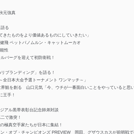
s秋元強真
を語る
ってきたものをより価値あるものにしていきたい」
健飛 ペットパノムルン・キャットムーカオ
可能性
テルバーグを迎えて初防衛戦！
ushリブランディング」を語る！
ュア～全日本大会予選トーナメント ワンマッチ～」
特の世界観を創る 山口元気「今、ウチが一番面白いことをやっていると思
ルに王手！
ンジアル黒帯表彰台記念師弟対談
第二で激突！
説の極真空手家たちが日本に集結！
オン・オブ・チャンピオンズ PREVIEW 岡田、グザウスカスが前哨戦