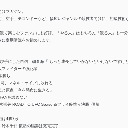
向けマガジン。
術、空手、テコンドーなど、幅広いジャンルの競技者向けに、初級技術
を「観て楽しむファン」にも好評。「やる人」はもちろん「観る人」も十
うに定期購読をお勧めします。
FC初勝利で、再び手にした自信 朝倉海「 もっと成長していかないといけない
人ファイターの強化策
本勝ち
9 堀口恭司、マネル・ケイプに敗れる
法と原点「今を懸命に生きる」
PANを諦めない
W 鈴木崇矢 ROAD TO UFC Season5フライ級準々決勝=優勝
回戦は4勝7敗
EW 鈴木千裕 復活の稲妻は充電完了