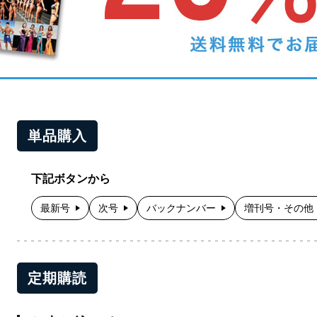
単品購入
下記ボタンから
最新号
次号
バックナンバー
増刊号・その他
定期購読