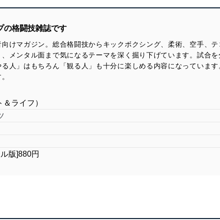
プの格闘技雑誌です
者向けマガジン。総合格闘技からキックボクシング、柔術、空手、テ
、メンタル面まで気になるテーマを深く掘り下げています。試合を分
やる人」はもちろん「観る人」も十分に楽しめる内容になっています
す。
ァイト＆ライフ）
ツ
タル版]880円