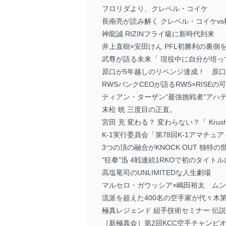
フロリダより、クレベル・コイケ
長南亮が読み解く クレベル・コイケv
神龍誠 RIZINフライ級に新時代到来
井上直樹×安田けん PFL初勝利の裏側
武尊が語る未来「 現役中に自分が培
原口が5年越しのリベンジ達成！ 原口
RWSバンクCEOが語るRWS×RISEの
ティアン・ターザン“最強挑戦者”アハ
末松 晄 三度目の正直。
宮田 充 変わる？ 変わらない？「 Kr
K-1実行委員会「第78回K-1アマチ
3つの頂の融合がKNOCK OUT 独
“狂拳”迅 4戦連続1RKOで初のタイト
高塩竜司のUNLIMITEDな人生劇場
マルセロ・ガウッシア×嶋田裕太 ム
流派を超えた400名の空手家が代々木
極真レジェンド 組手技術セミナー 伝
［新極真会］第2回KCC空手チャンピ