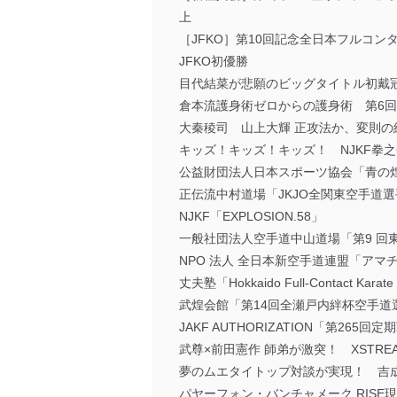
上
［JFKO］第10回記念全日本フルコ
JFKO初優勝
目代結菜が悲願のビッグタイトル初戴
倉本流護身術ゼロからの護身術 第6回
大秦稜司 山上大輝 正攻法か、変則の組
キッズ！キッズ！キッズ！ NJKF拳之会「NJ
公益財団法人日本スポーツ協会「青の煌
正伝流中村道場「JKJO全関東空手道選手
NJKF「EXPLOSION.58」
一般社団法人空手道中山道場「第9 回
NPO 法人 全日本新空手道連盟「アマチュ
丈夫塾「Hokkaido Full-Contact Karate
武煌会館「第14回全瀬戸内絆杯空手道
JAKF AUTHORIZATION「第265回定
武尊×前田憲作 師弟が激突！ XSTRE
夢のムエタイトップ対談が実現！ 吉
パヤーフォン・バンチャメーク RIS