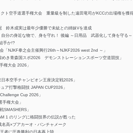
ンタクト空手道選手権大会 重量級を制した遠田竜司がKCCの出場権を獲
冠 鈴木成実は最年少優勝で未紘との姉妹Vを達成
 自分の身近な物で、身を守れ！ 後編 ～日用品 武器化して身を守る～
手か!?
KF拳之会主催興行26th～NJKF2026 west 2nd ～」
めき青森国スポ2026 デモンストレーションスポーツ空道競技」
権大会 2026」
東日本空手チャンピオン王座決定戦2026」
ア打撃格闘技 JAPAN CUP2026」
 Challenge Cup 2026」
選手権大会」
期戦SMASHERS」
AM 1 のリングに格闘技界の伝説が甦った
成名高×ブアカーオ・バンチャメーク
E現王者に圧巻勝利の日本再上陸