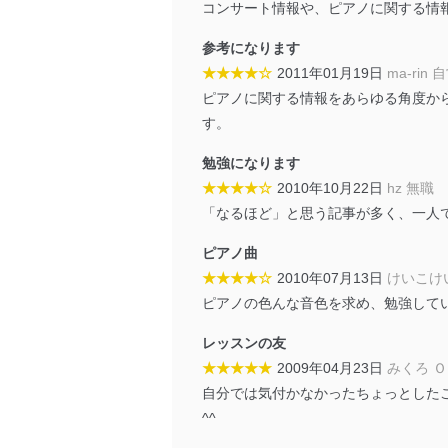
コンサート情報や、ピアノに関する情
外部からの不正アクセス
個人データを取り扱う
参考になります
個人データを取り扱う
★★★★☆
2011年01月19日
ma-rin 
としています。
ピアノに関する情報をあらゆる角度か
情報システムの使用に伴
す。
メール等により個人デ
勉強になります
個人情報保護マネジメントシ
★★★★☆
2010年10月22日
hz 無職
「なるほど」と思う記事が多く、一人
当社は、内部監査及びマネ
の状態を維持します。
ピアノ曲
★★★★☆
2010年07月13日
けいこけ
苦情及び相談受付け窓口
ピアノの色んな音色を求め、勉強して
貴殿の個人情報及び当社の
レッスンの友
適切、かつ迅速に対応させ
★★★★★
2009年04月23日
みくろ 
株式会社富士山マガジンサー
自分では気付かなかったちょっとした
TEL：0570-200-223
^^
FAX：03-5459-7073