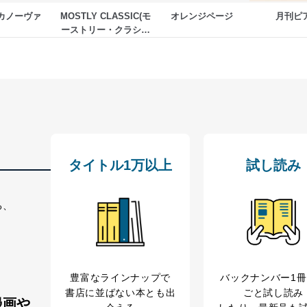
の種類
利用目的
購入商品の配送のため
カノーヴァ
MOSTLY CLASSIC(モ
オレンジページ
月刊ピ
ーストリー・クラシッ
商品代金回収のため
ク）
等をご利用の方の個
ｅメール等による商品、サービス、キャンペーン等
個人が特定できない形で取得した閲覧履歴や購買履
味・嗜好に
応じた新商品・サービスに関する広告のため
いた方の個人情報
お問い合わせ対応、トラブル対処、オペレーター教
カスタマーQ＆Aサイトの投稿内容の確認のため
ビス利用者
ｅメール等によるカスタマーQ＆Aサイトのサービ
ｅメール等による商品、サービス、キャンペーン等
報
採用選考、ご連絡のため
タイトル1万以上
試し読み
人事、総務などの雇用管理等のため
購入商品配送のため
からの委託により当
る、
提携企業及びお客様がご購入された商品の発売元企
品、
利用の方の個人情報
サービス、キャンペーン等の広告に関するご案内の
当社のサービス利用状況の把握およびその分析のた
録された方の個人情
お問い合わせ対応、トラブル対処、オペレーター教
豊富なラインナップで
バックナンバー1
その他当社のプライバシーポリシー等にて公表する
書店に並ばない本とも出
ごと試し読み
.1～5については保有個人データ（開示対象個人情報）の利用目的であり
漫画や