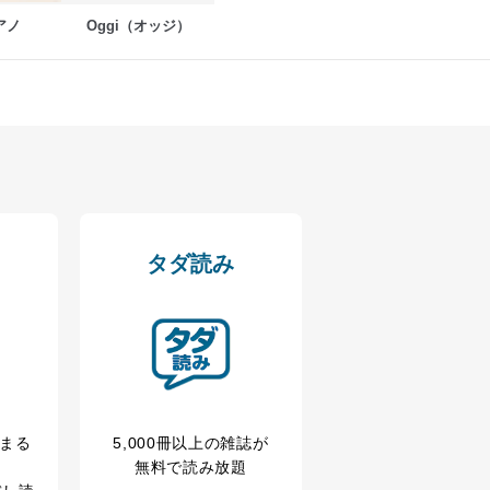
アノ
Oggi（オッジ）
の広告の案内のため
歴等の情報を分析して、趣
育など応対品質向上のため
ス内容のご案内のため
の広告に関するご案内のため
タダ読み
業からのｅメール等による商
ため
め
育など応対品質向上のため
冊まる
5,000冊以上の雑誌が
利用目的達成のため
無料で読み放題
、下記4.の開示等のご請求に