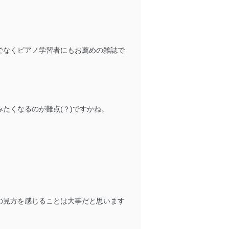
の活用により、これを最新状態
でなくピアノ学習者にもお薦めの雑誌で
ドを設定しています。
たくなるのが難点(？)ですかね。
を継続的に改善し、常に最良
以下までご連絡ください。
の見方を感じることは大事だと思います