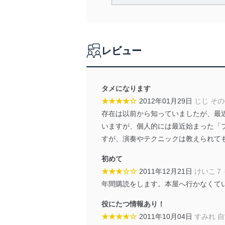
当社は、個人情報の取得・
囲内で適法かつ公正な手段
利用、第三者への提供・開
いります。また、目的外利
レビュー
法令遵守
当社は、個人情報に関連す
令及びその他の規範を常に
タメになります
★★★★☆
2012年01月29日
じじ そ
個人情報の安全管理措置
存在は以前から知っていましたが、最
当社は、個人情報の正確性
いますが、個人的には最近始まった「
漏えい、滅失またはき損の
すが、演奏やテクニックは教えられて
アクセス制御
初めて
個人データを取り扱う
★★★☆☆
2011年12月21日
けいこ７
しています。
年間購読をします。本屋へ行かなくて
アクセス者の識別と認証
機器に標準装備されて
役にたつ情報あり！
システムを使用する従
★★★★☆
2011年10月04日
すみれ 