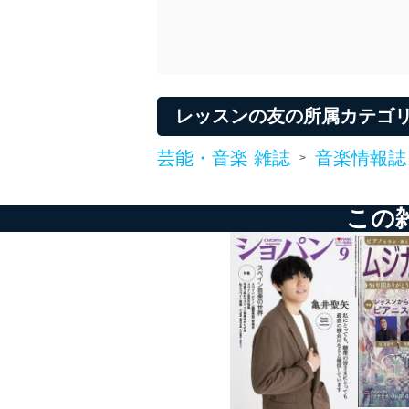
e-mail：
cs@fujisan.co.jp
改訂：2025年2月20日
制定：2005年4月1日
株式会社富士山マガジンサ
代表取締役会長 西野 伸一
レッスンの友の所属カテゴ
個人情報の取扱いについ
芸能・音楽 雑誌
音楽情報誌
１．個人情報保護管理者
>
当社は以下の個人情報保護
この
いたします。
東京都渋谷区南平台町16-11
株式会社富士山マガジンサ
代表取締役会長 西野 伸一
個人情報保護管理者: 経営管
２．利用目的
当社が取り扱う開示対象個