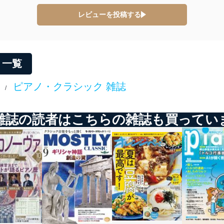
レビューを投稿する
ービス
郎
リ一覧
て
ピアノ・クラシック 雑誌
/
管理者を設置し、個人情報保護管理者の責任のもと、個人情報を取得・
雑誌の読者はこちらの雑誌も買ってい
ービス
郎
理グループディレクター 前田 嘉也
人情報の利用目的は次のとおりです。