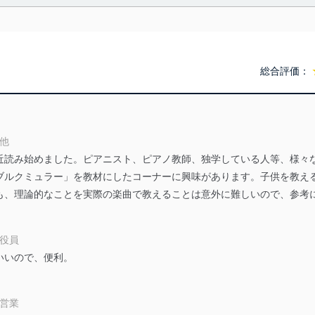
利用・提供に際して、その利用目的を明確にし、本人の同意を得たうえ
によって取得・利用・提供を行います。また、当社が保有している個人
示は行いません。当社においてはこれらの取り組みを確実にするため、
用を行わないために、適切な管理措置を講じます。
総合評価：
る法令、国が定める指針及びその他の規範を遵守します。また、当社の
適合させます。
の他
近読み始めました。ピアニスト、ピアノ教師、独学している人等、様々
及び安全性を確保するために、下記セキュリティ対策をはじめとする安
ブルクミュラー」を教材にしたコーナーに興味があります。子供を教え
防止及び是正に努めます。
も、理論的なことを実際の楽曲で教えることは意外に難しいので、参考
ことのできる機器及び当該機器を取り扱う従業者を明確化し、 個人デ
 役員
いいので、便利。
いるユーザー制御機能（ユーザーアカウント制御）により、個人情報デ
業者を識別・認証しています。
自営業