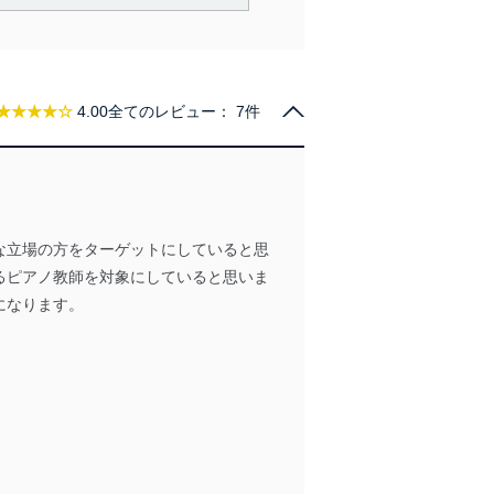
で利用目的の達成に必要な範
情報は、同意を得ずに目的外
従業者等の教育を徹底してま
★★★★☆
4.00
全てのレビュー：
7件
管理の仕組みに、これらの法
な立場の方をターゲットにしていると思
全対策を実施し、個人情報の
るピアノ教師を対象にしていると思いま
になります。
ータへの不要なアクセスを防止
ータベース等を取り扱う情報