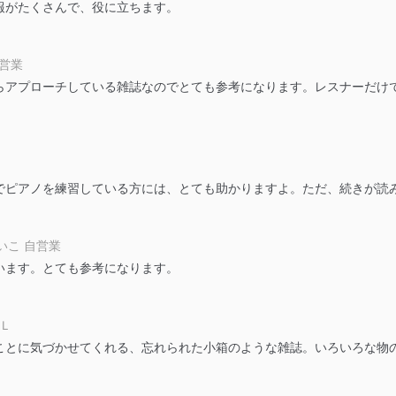
報がたくさんで、役に立ちます。
等の防止
機器等のオペレーティングシステムを最新の状態に保持しています。
機器等にセキュリティ対策ソフトウェア等を導入し、自動更新 機能等
自営業
らアプローチしている雑誌なのでとても参考になります。レスナーだけ
う漏洩等の防止
ータの含まれるファイルを送信する場合に、当該ファイルへのパスワー
ステムの継続的改善
でピアノを練習している方には、とても助かりますよ。ただ、続きが読み
ジメントレビューの機会を通じて、個人情報保護マネジメントシステム
いこ 自営業
います。とても参考になります。
個人情報保護マネジメントシステムに関するご相談及び苦情については
ていただきます。
ＯＬ
ビス 個人情報問い合わせ係
ことに気づかせてくれる、忘れられた小箱のような雑誌。いろいろな物