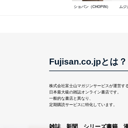
No
個人情報
ショパン（CHOPIN）
ムジ
当社の定期購読サービス
1
人情報
2
当社にお問合わせいただ
3
当社カスタマーQ＆Aサー
Fujisan.co.jpとは？
4
採用応募者の方の個人情
5
当社の従業者の個人情報
パートナー（提携企業）
株式会社富士山マガジンサービスが運営す
6
社の
日本最大級の雑誌オンライン書店です。
定期購読サービス等をご
一般的な書店と異なり、
定期購読サービスに特化しています。
SNS公式アカウントに登
7
報
※上記の利用目的のうちNo
雑誌、新聞、シリーズ書籍、