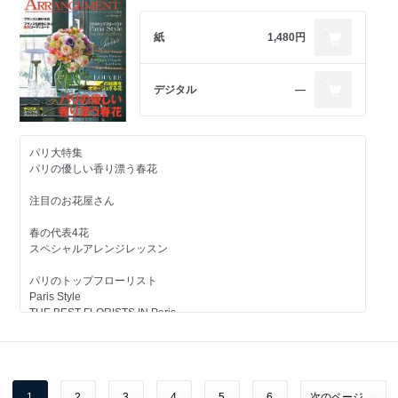
煌めく秋色の装い
フラワーウエディング
このアトリエのココに注目！
連載 花と文学Ⅱ
紙
1,480円
BEST FLOWER ARRANGEMENT 創刊90号特別企画
Celebration Arrangement
ERIC CHAUVIN
Memorial Arrangement
エリック・ショヴァン
デジタル
―
ROMANTIC FLOWERS
Close Up 認定校Report
世界のフラワークリスマス
10人の世界のトップフローリストに学べる
FLOWER CHRISTMAS
パリ大特集
オンラインフラワースクール
クリスマスリースレッスン
パリの優しい香り漂う春花
Club de Fleur クラブ・ド・フルール
レシピ付き
注目のお花屋さん
クラブ・ド・フルールの
ヴェルサイユ宮殿400周年
レッスンが受講できる認定校
マリー・アントワネットに捧ぐ花
春の代表4花
スペシャルアレンジレッスン
おしえて！JINBO先生
ようこそロマンティックで温かな
煌めくクリスマスのテーブルへ
パリのトップフローリスト
REPORT
Paris Style
10人のパリのフローリストに学べる
THE BEST FLORISTS IN Paris
オンラインフラワースクール
Clarisse Béraud
Club de Fleur
Georges François
Stéphane Chapelle
クラブ・ド・フルールの
Karl Fuche
レッスンが受講できる認定校
Majid Mohammad
1
2
3
4
5
6
次のページ →