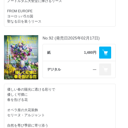
ノートルダム大聖堂に捧げるリース
FROM EUROPE
ヨーロッパ5カ国
聖なる日を装うリース
LONDON
ブリティッシュナイトは
No.92 (発売日2025年02月17日)
花で心ときめいて♡
英国ロマンティック聖夜
紙
1,480円
Wreath
リースアレンジ
108コレクション
デジタル
―
縁起物を主役に
お正月の寿アレンジ
優しい春の陽光に透ける彩りで
世界のトップフローリストに学べる
優しく可憐に
オンラインフラワースクール
春を告げる花
Club de Fleur クラブ・ド・フルール
オペラ座の大花装飾
クラブ・ド・フルールの
セリーヌ・アルジャント
レッスンが受講できる認定校
自然を尊び季節に寄り添う