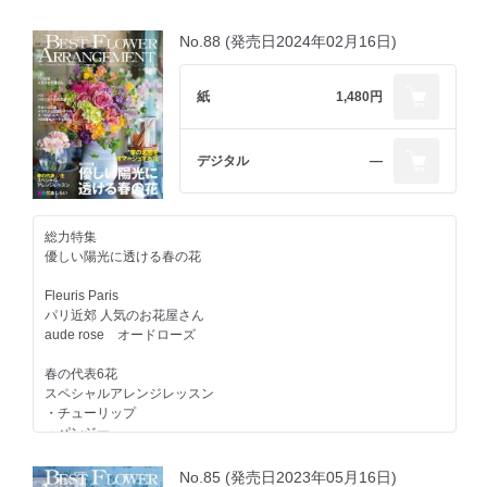
ジャポニスム
Paris
CHRISTMAS in PARIS
No.88 (発売日2024年02月16日)
世界が恋した
ジョルジュ・フランソワ
美しきジャポニスム
シャトーで過ごすクリスマス
ジャポニスムを花でオマージュ
Passer Noël au Château
紙
1,480円
Cinderella
パリのマルシェ・ド・ノエル
「あなたが知らないシンデレラ展」開催記念企画
Joyeux Noël!
デジタル
―
シンデレラの絵本をオマージュする花
最新アレンジトレンド
London
フラワーアーティストが提案する
CHRISTMAS in LONDON
総力特集
今、旬なアレンジ
ロンドンのクリスマスマーケット
優しい陽光に透ける春の花
ブリティッシュ・ラグジュアリー
世界のトップフローリストに学べる
ホテルの花飾り
Fleuris Paris
オンラインフラワースクール
パリ近郊 人気のお花屋さん
"Club de Fleur"クラブ・ド・フルール
ブリティッシュナイトを
aude rose オードローズ
素敵に過ごす花装飾
おしえて！JINBO先生
英国ノスタルジック聖夜
春の代表6花
スペシャルアレンジレッスン
REPORT
クリスマスキャンドルが微笑んでいるかのように
・チューリップ
走馬灯の様に時は駆け巡る耽けゆく静寂のイヴの夜に
・パンジー
定期購読のご案内
歴史を刻むインテリアと融合するクラシカルリース
・ラナンキュラス
温もり感のあるブーケを煌めくゴールドのベースへ
・スイートピー
No.85 (発売日2023年05月16日)