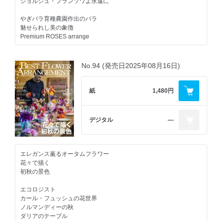
ジョルジュ・フランソワよ永遠に
やぎバラ育種農園作出のバラ
魅せられし美の象徴
Premium ROSES arrange
PARIS
Julian Tonnellier
No.94 (発売日2025年08月16日)
フランス国家最優秀職人章
ジュリアン・トヌリエの花世界
紙
1,480円
日本から世界へ
初夏のアジサイでパリスタイル
Hortensia - オルタンシア
デジタル
―
THAILAND
タイのラグジュアリー・リゾートに
学ぶ夏アレンジ
エレガンス薫るオータムフラワー
花々で描く
夏のクラフトフラワーブランド競演
初秋の景色
優しい初夏の彩り
エコロジスト
初夏の季節に贈るギフトセレクション
カール・フュッシュの花世界
ノルマンディーの秋
おしえて！JINBO先生
ダリアのテーブル