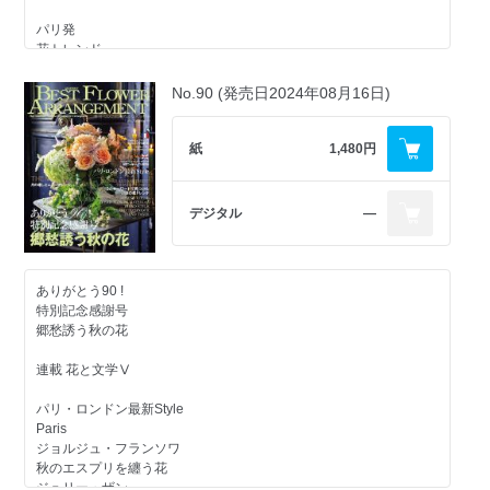
ボッティチェリが描く女神たちの花
Catherine de Medicis
パリ発
メディチ家のお姫さま カトリーヌ・ド・メディシス
花トレンド
La Festa della Donna
切花と植物を使ったパリスタイル
3月8日はミモザを贈る日 フェスタ・デラ・ドンナ
カトリーヌ・ミュラー
No.90 (発売日2024年08月16日)
Mimosa ARRANGEMENT
連載花と文学Ⅷ
紙
1,480円
Anniversary
UNE SAISON PREFEREE
美アート＆フラワー
アニバーサリーフラワー
ノートルダム大聖堂の花飾り
デジタル
―
2026 ART & CULTURE ANNIVERSARIES
軌跡の復活を祝う花
花嫁の最高の日を演出する
初夏の日射しにキラキラ煌めく
ウエディングブーケベストセレクション
ホワイト＆グリーン
ありがとう90 !
クラフトアレンジ
特別記念感謝号
この春の流行色
ガラスベースアレンジ
郷愁誘う秋の花
ニュアンスピンク×ダークレッド
Nuance Pink Dark Red
国交425周年を迎える日本×オランダ
連載 花と文学Ⅴ
ヒルス・ベスホー・ブルッフ大使にインタビュー
スプリングカラー アレンジセレクション
パリ・ロンドン最新Style
おしえて！JINBO先生
Summer ARANGEMENT
Paris
Soiree Fete de Noelをテーマにフランス大使公邸を飾る花
ジョルジュ・フランソワ
世界のトップフローリストに学べるオンラインフラワースクール
フランス伝統色に学ぶ
秋のエスプリを纏う花
“Club de Fleur”クラブ・ド・フルール
色別コーディネート
ジュリー・ザン