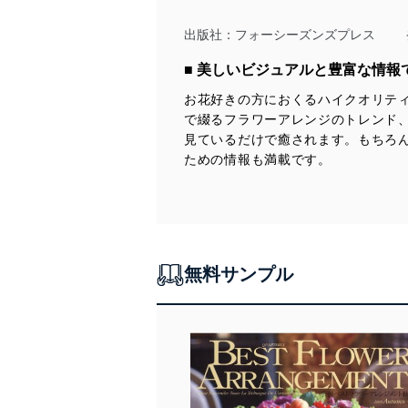
10人のパリのフローリストに学べる
オンラインフラワースクール
出版社：
フォーシーズンズプレス
Club de Fleur 好評スタート！
■ 美しいビジュアルと豊富な情
クラブ・ド・フルール認定校ガイド
お花好きの方におくるハイクオリテ
クラブ・ド・フルールの
で綴るフラワーアレンジのトレンド
レッスンが受講できる認定校
見ているだけで癒されます。もちろ
ための情報も満載です。
サマーギフトアレンジセレクション
おしえて！JINBO先生
花嫁の最高の日を演出する
ウエディングブーケHAPPY STYLE セレクション
無料サンプル
Report