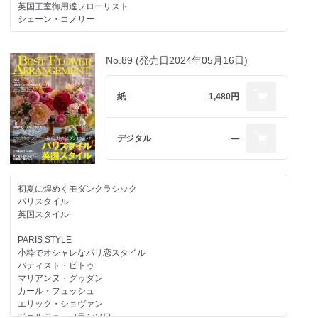
おしえて！ＪＩＮＢＯ先生
英国王室御用達フローリスト
シェーン・コノリー
人気フローリストが提案する
今、旬なバズり花
春の代表5花
TREND FLOWERS
スペシャルアレンジレッスン
No.89 (発売日2024年05月16日)
パンジー
定期購読のご案内
アネモネ
ヒヤシンス
紙
1,480円
REPORT
ラナンキュラス
チューリップ
デジタル
―
チューリップの魅力がいっぱい！
チューリップラプソディ
花流行 Flower Style Trends
初夏に煌めくモダンクラシック
ガーデニング×フラワーアレンジメント
パリスタイル
英国スタイル
注目生産者の人気バラ
Premium ROSES arrange
PARIS STYLE
小粋でオシャレなパリ恋スタイル
印象派150周年祝
バティスト・ピトゥ
フランス大使館を飾る花
マリアンヌ・グゥダン
カール・フュッシュ
エリック・ショヴァン
ジョルジュ・フランソワ