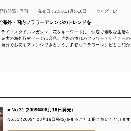
をテーマに全国各地から作品が出展
発行間隔：季刊
発売日：2,5,8,11月の16日
サイズ：B4
おしえて！JINBO先生
報で海外・国内フラワーアレンジのトレンドを
REPORT
ィライフスタイルマガジン。花をキーワードに、快適で素敵な生活を
定期購読のご案内
、充実の海外取材ページは必見。内外の憧れのフラワーデザイナーの
ん自分でお花をアレンジできるよう、多彩なフラワーレシピもご紹介
■ No.31 (2009年08月16日発売)
No.31 (2009年08月16日発売)をまるごと１冊ご覧いただけます