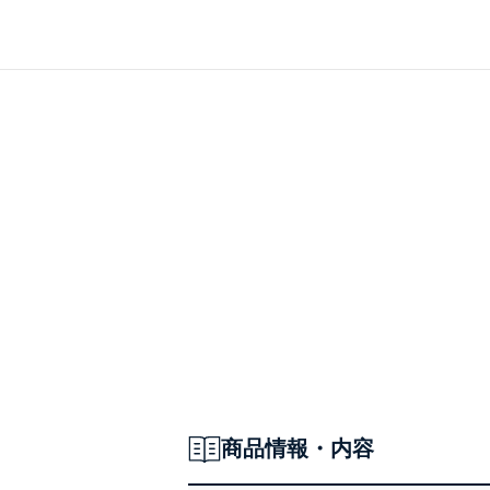
レッスンが受講できる認定校
春のギフトアレンジセレクション
KeikoNISHIDA
おしえて！JINBO先生
REPORT
REPORT
◆パリのトレンドがわかる
このアトリエのココに注目！
人気のお花屋さん
ティファニー・ルヴァン
TiffanyLEVAIN
Traditional Colours of France
フランス伝統色に学ぶ色別コーディネート
White & Green
ピュアホワイト
爽やかグリーン
ヨーロッパ花紀行
バカンスを彩る花
王室をオマージュする花
心ときめく花とシャンパーニュ
商品情報・内容
Summer Arrangement Compilation
SUMMER アレンジコンピレーション