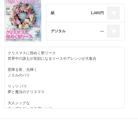
HAPPY STYLE セレクション
Paris STYLE!
ヌーヴォー・パリスタイル！
おしえて！JINBO先生
10人のパリのフローリスト花ものがたり
紙
1,480円
◆ステファン・シャペル
サマーアレンジセレクション
◆マジッド・モアマッド
◆カール・フュッシュ
デジタル
―
◆マリアンヌ・グゥダン
◆オード ローズ
◆セリーヌ・アルジャント
◆ジェラルディンヌ・フランソワ
クリスマスに煌めく聖リース
◆バティスト・ピトゥ
世界中の誰もが笑顔になるリースやアレンジが大集合
◆ジョルジュ・フランソワ
◆クラリス・ベロー
星降る夜、光輝く
ノエルのパリ
移りゆく季節を映す
Autumn Flower
リッツ パリ
夢と魔法のクリスマス
ゴッホと静物画 伝統から革新へ
絵画をオマージュする花
大人シックな
テーブルリース＆アレンジ
英国国王に捧ぐ花
ハートウォーミングな聖夜…ほっと心和ませて
おしえて！JINBO先生
Ｈyggeリース＆アレンジ
秋のギフトアレンジセレクション
フランス伝統色に学ぶ色別コーディネート