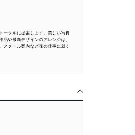
Report
FLOWER SCHOOL GUIDE
トータルに提案します。美しい写真
作品や最新デザインのアレンジは、
。スクール案内など花の仕事に就く