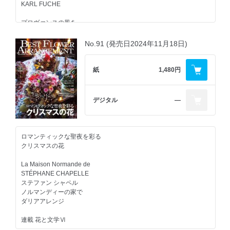
など
KARL FUCHE
プロヴァンスの風を
感じるテーブルセンター
セリーヌ・ジョーヴ
No.91 (発売日2024年11月18日)
洗練された色使い
セレブ御用達フローリスト
紙
1,480円
サイエ＆ゴルトン・フラワーズ
英国チェルシーフラワーショー2025
デジタル
―
RHS Chelsea Flower Show
秋の5花プレミアムレッスン
ダリア・マム・ケイトウ・アジサイ・リンドウ
ロマンティックな聖夜を彩る
秋のプレミアムレッスンレシピ
クリスマスの花
Flower Arrangement Trends in Paris & London
La Maison Normande de
PARIS 6 LONDON
STÉPHANE CHAPELLE
最新花トレンド10
ステファン シャペル
トレンドのカラー、素材、テクニック
ノルマンディーの家で
スタイル、テイストを独自に分析！
ダリアアレンジ
EXPO2025 大阪・関西万博レポート
連載 花と文学Ⅵ