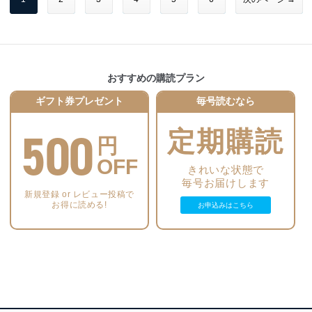
朝のホットレモネードと
Louvre
午後の恋人との紅茶時間を
ルーヴル美術館展開催記念企画
バラづくしのリースで
“愛”の絵画を
オマージュする花
いつの時代でもチョコレートは
おすすめの購読プラン
家族みんなを笑顔いっぱいに！
フランス伝統色に学ぶ色別コーディネート
ギフト券プレゼント
毎号読むなら
イエロー＆ゴールドで彩る幸せのクリスマスリース
フランスに捧げる花
500
美しきペーパーアートの世界
定期購読
春色＊花あしらい
円
花とテディベアがコラボする
パリのエスプリ薫るお花屋さん
OFF
フレンズフォーエバーの世界
きれいな状態で
毎号お届けします
たおやかなカラーグラデーション
植物が美しい状態で自然の香りと楽しめる
新規登録 or レビュー投稿で
－光のシャワーに注がれて…
お得に読める!
ドライフラワーの魅力をたくさんの人に
お申込みはこちら
冬のギフトアレンジセレクション
特別な日に贈るプレミアムな花の装い
「ボビン」をテーマに
ノリタケの森ギャラリーで作品展開催
Happy Time ～私の幸せ花時間～