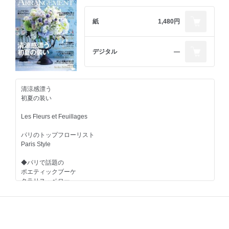
クリスマスから新年を彩る清楚なウエルカムフラワー
・桜
可憐なキャンドルフラワーで特別感のあるイブを演出
・アネモネ
ぬくぬく感いっぱいのハートウォーミングリース
紙
1,480円
大人の雰囲気を醸しだすシックなクリスマスを演出
春色花あしらい
アンティークな家具に合わせた花たちを装って
優雅でクラシックな花束─絵を描くように色を重ねて
モロッコ王国
デジタル
―
銅製車輪付きの花器を家族みんなが集まる場所に
マラケシュ伝説のホテル
額中の絵画のようなツリーでクリスマスの思い出を残して
ラ・マムーニア
シック＆エレガントに聖なる夜を演出するブーケ
100周年パーティの花
ゼロフラワー®で装う聖夜を大人可愛いピンクの色調で
清涼感漂う
煌めき感とときめき感のホワイトクリスマスリース
パリ
初夏の装い
清楚なアバランチェで装うロマンティックホワイト
パラスホテルの花飾り
Les Fleurs et Feuillages
リースアレンジ
色が語る海外のフラワーアレンジメント
120コレクション
パリのトップフローリスト
Spring Color Flowers
Paris Style
ウィンターカラー アレンジセレクション
Fleuriste a la parisienne
◆パリで話題の
おしえて！JINBO先生
ポエティックブーケ
花の名品を一堂に展示する展覧会
クラリス・ベロー
10人の世界のトップフローリストに学べる
花flower華2024
ClarisseBÉRAUD
オンラインフラワースクール
をオマージュする花
〝Club de Fleur”クラブ・ド・フルール
◆新しい花職人のあり方
フランス大使館を飾る花
ファーマーズフローリスト
クラブ・ド・フルールの
フランスに捧げる花
ケイコ・ニシダ