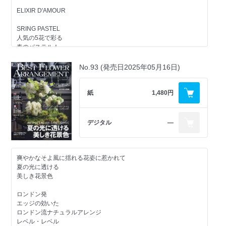
ELIXIR D'AMOUR
SRING PASTEL
人気の5花で彩る
春のパステル！
ITALIA
No.93 (発売日2025年05月16日)
PRIMAVERA
イタリアの花
プリマヴェーラの花束
紙
1,480円
The Image of Italian Flowers
イタリアをイメージさせる花
デジタル
―
The Colors of Italy
イタリアの色彩
『ローマの休日』をオマージュして
イタリア花の都
爽やかなそよ風に揺れる花姿に惹かれて
Milano ミラノ
夏の光に透ける
Verona ヴェローナ
美しき花景色
Venezia ヴェネツィア
Firenze フィレンツェ
ロンドン発
Toscana トスカーナ
エッジの効いた
Altre Regioni その他の地域
ロンドン流ナチュラルアレンジ
Botticelli
レベル・レベル