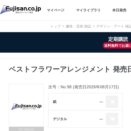
マイページ
マイライブラリ
本日発売
トップ
趣味・芸術 雑誌
デザイン・アート 雑
定期購読
送料無料でお届
ベストフラワーアレンジメント 発売
次号：No.98 (発売日2026年08月17日)
紙
―
デジタル
―