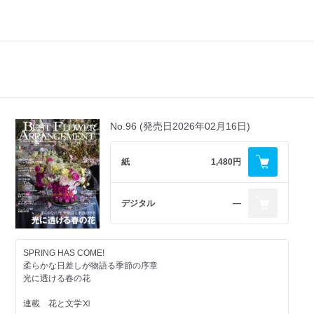
No.96 (発売日2026年02月16日)
紙
1,480円
デジタル
―
SPRING HAS COME!
柔らかな日差しが物語る季節の序章
光に透ける春の花
連載 花と文学Ⅺ