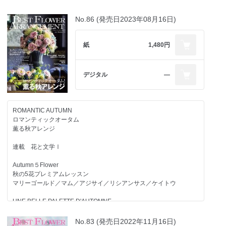
ステファン・シャペル
カトリーヌ・ミュラー
No.86 (発売日2023年08月16日)
LONDON STYLE
自然をリスペクトするロンドンスタイル
紙
1,480円
シェーン・コノリー
レベル・レベル
ピーターシャム・ナーサリーズ
デジタル
―
UNE SAISON AGREABLE
祝 印象派誕生150周年
ROMANTIC AUTUMN
モネ、ルノワールからゴッホまで
ロマンティックオータム
光と風を追いかけて…
薫る秋アレンジ
印象派に捧げる花
連載 花と文学Ⅰ
10人の世界のトップフローリストに学べる
オンラインフラワースクール
Autumn５Flower
Club de Fleur
秋の5花プレミアムレッスン
マリーゴールド／マム／アジサイ／リシアンサス／ケイトウ
写真家・武田正彦が描くパリの景色
UNE BELLE PALETTE D'AUTOMNE
花嫁の最高の日を演出する
ウエディングブーケ
L'est le nouveau
No.83 (発売日2022年11月16日)