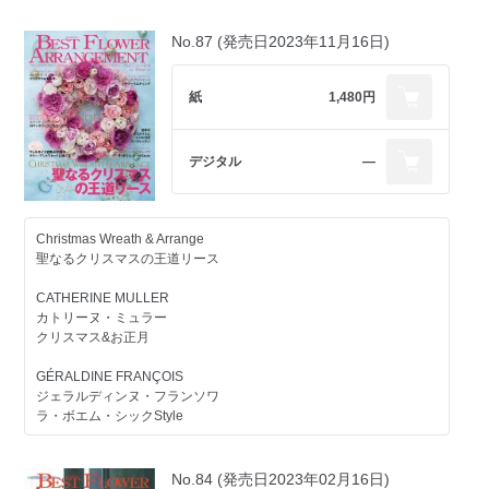
クラブ・ド・フルールのレッスンが受講できる認定校
絵画のようなパリアレンジ
世界のトップフローリストに学べる
London
No.87 (発売日2023年11月16日)
REPORT
オンラインフラワースクール
ピーターシャム・ナーサリーズ
"Club de Fleur"
英国で一番セレブな園芸店
クラブ・ド・フルールの
紙
1,480円
レッスンが受講できる認定校
FLOWER ARRANGEMENT
TRENDS IN PARIS
マイセンと花のリリカルなコーディネート
15のキーワードで見つけた
デジタル
―
パリの花トレンド
香りを紡ぐ花物語
TREND COLOR
TREND FLOWER MATERIAL
おしえて！JINBO先生
TREND STYLE
Christmas Wreath & Arrange
TREND TECHNIQUE
聖なるクリスマスの王道リース
初夏の季節に贈るギフトアレンジ
TREND TASTE
CATHERINE MULLER
花嫁の最高の日を演出する
Composition de Paris
カトリーヌ・ミュラー
ウエディングブーケ
クリスマス&お正月
HAPPY STYLE セレクション
祝 印象派誕生150周年
モネ、ルノワールからゴッホまで
GÉRALDINE FRANÇOIS
光と風を追いかけて… 印象派に捧げる花
ジェラルディンヌ・フランソワ
ラ・ボエム・シックStyle
The Moon Arrangement
月の癒しとムーンアレンジ
CÉLINE ARGENTE
セリーヌ･アルジャント
No.84 (発売日2023年02月16日)