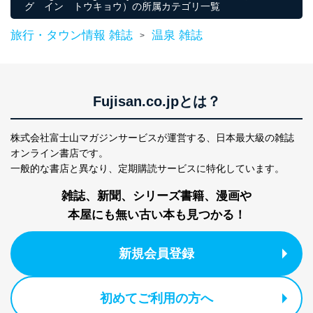
グ イン トウキョウ）の所属カテゴリ一覧
改訂：2025年2月20日
制定：2005年4月1日
旅行・タウン情報 雑誌
温泉 雑誌
>
株式会社富士山マガジンサービス
代表取締役会長 西野 伸一郎
個人情報の取扱いについて
Fujisan.co.jpとは？
１．個人情報保護管理者
当社は以下の個人情報保護管理者を設置し、個人情報保
株式会社富士山マガジンサービスが運営する、
日本最大級の雑誌
護管理者の責任のもと、個人情報を取得・アクセス・利
用・提供・管理いたします。
オンライン書店です。
一般的な書店と異なり、
定期購読サービスに特化しています。
東京都渋谷区南平台町16-11
株式会社富士山マガジンサービス
雑誌、新聞、シリーズ書籍、漫画や
代表取締役会長 西野 伸一郎
本屋にも無い古い本も見つかる！
個人情報保護管理者: 経営管理グループディレクター 前
田 嘉也
新規会員登録
２．利用目的
当社が取り扱う開示対象個人情報の利用目的は次のとお
りです。
初めてご利用の方へ