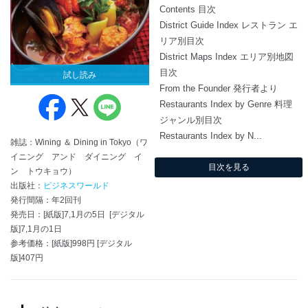
Contents 目次
District Guide Index レストラン エ
リア別目次
District Maps Index エリア別地図
目次
試し読み
From the Founder 発行者より
Restaurants Index by Genre 料理
ジャンル別目次
Restaurants Index by N...
雑誌：Wining ＆ Dining in Tokyo（ワ
イニング アンド ダイニング イ
目次を見る
ン トウキョウ）
出版社：
ビジネスワールド
発行間隔：年2回刊
発売日：[紙版]7,1月の5日 [デジタル
版]7,1月の1日
参考価格：[紙版]998円 [デジタル
版]407円