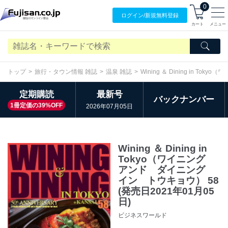
0
ログイン/
新規無料
登録
カート
メニュー
トップ
旅行・タウン情報 雑誌
温泉 雑誌
Wining ＆ Dining in 
定期購読
最新号
バックナンバー
1冊定価の39%OFF
2026年07月05日
Wining ＆ Dining in
Tokyo（ワイニング
アンド ダイニング
イン トウキョウ） 58
(発売日2021年01月05
日)
ビジネスワールド