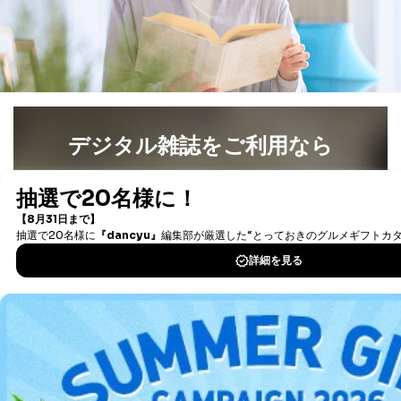
３．個人情報の第三者提供について
当社は、取得した個人情報を適切に管理し､あらかじめ
本人の同意を得ることなく第三者に提供することはあり
ません。ただし、次の場合は除きます。
法令に基づく場合
人の生命､身体または財産の保護のために必要がある
場合であって、本人の同意を得ることが困難であると
デジタル雑誌をご利用なら
き。
公衆衛生の向上または児童の健全な育成の推進のため
最新号〜バックナンバーまで7000冊以上の雑誌
（電子
に特に必要がある場合であって、本人の同意を得るこ
書籍）が無料で読み放題！
とが困難である場合。
タダ読みサービス
を楽しもう！
国の機関もしくは地方公共団体またはその委託を受け
た者が法令の定める事務を遂行することに対して協力
する必要がある場合であって、本人の同意を得ること
DOWNLOAD FOR IOS
により当該事務の遂行に支障を及ぼすおそれがあると
き。
上記２．の利用目的を実施するために守秘義務を結ん
DOWNLOAD FOR ANDROID
だ企業に、業務の一部として個人情報の取扱いを委
託・提供する場合、その業務に必要な範囲で委託・提
供先企業に個人情報を開示することがあります。
ご利用方法はこちら
委託・提供先企業は具体的には以下のような企業です
が、これらに限りません。