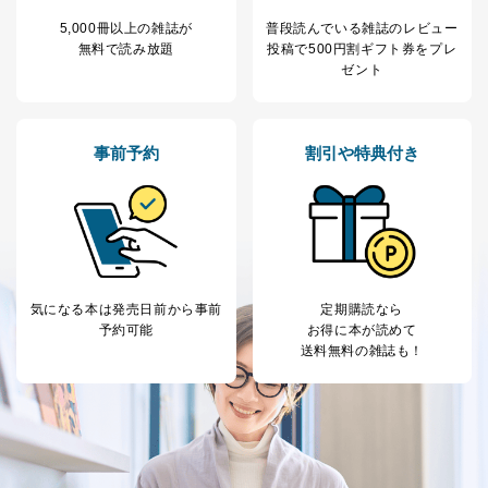
当社の従業者の個
人事、総務などの雇用管理等のた
5
5,000冊以上の雑誌が
普段読んでいる雑誌のレビュー
人情報
め
無料で読み放題
投稿で
500円割ギフト券をプレ
パートナー（提携
購入商品配送のため
ゼント
企業）からの委託
提携企業及びお客様がご購入され
により当社の
た商品の発売元企業からのｅメー
6
定期購読サービス
ル等による商品、
等をご利用の方の
サービス、キャンペーン等の広告
事前予約
割引や特典付き
個人情報
に関するご案内のため
当社のサービス利用状況の把握お
よびその分析のため
お問い合わせ対応、トラブル対
SNS公式アカウン
処、オペレーター教育など応対品
7
トに登録された方
質向上のため
の個人情報
その他当社のプライバシーポリシ
気になる本は
発売日前から事前
定期購読なら
ー等にて公表する利用目的達成の
予約可能
お得に本が読めて
ため
送料無料の雑誌も！
※上記の利用目的のうちNo.1～5については保有個人デ
ータ（開示対象個人情報）の利用目的であり、下記4.の
開示等のご請求に対応させていただきます。
なお、6、7については、パートナー（提携企業）様又は
各SNS運営会社様にご請求いただきますようお願い致し
ます。