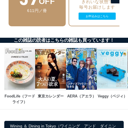
OFF
きれいな状態で
情報システムの使用に伴う漏洩等の防止
毎号お届けします
611円／冊
メール等により個人データの含まれるファイルを
お申込みはこちら
送信する場合に、当該ファイルへのパスワードを
設定しています。
個人情報保護マネジメントシステムの継続的改善
この雑誌の読者はこちらの雑誌も買っています！
当社は、内部監査及びマネジメントレビューの機会を通
じて、個人情報保護マネジメントシステムを継続的に改
善し、常に最良の状態を維持します。
苦情及び相談受付け窓口
貴殿の個人情報及び当社の個人情報保護マネジメントシ
ステムに関するご相談及び苦情については以下までご連
絡ください。
適切、かつ迅速に対応させていただきます。
FoodLife（フード
東京カレンダー
AERA（アエラ）
Veggy（ベジィ）
ライフ）
株式会社富士山マガジンサービス 個人情報問い合わせ
係
TEL：0570-200-223
FAX：03-5459-7073
e-mail：
cs@fujisan.co.jp
Wining ＆ Dining in Tokyo（ワイニング アンド ダイニン