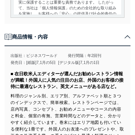
実に保護することは重要な責務であります。 したがっ
て、当社は「個人情報保護」のための全社的な取り組み
を実施し、お客様への「安心」の提供及び社会的責任の
責務を果たすことを確実にいたします。
個人情報の取得・利用・提供について
商品情報・内容
当社は、個人情報の取得・利用・提供に際して、その利
用目的を明確にし、本人の同意を得たうえで利用目的の
達成に必要な範囲内で適法かつ公正な手段によって取
出版社：
ビジネスワールド
発行間隔：年2回刊
得・利用・提供を行います。また、当社が保有している
発売日：[紙版]7,1月の5日 [デジタル版]7,1月の1日
個人情報は、同意を得ずに目的外利用、第三者への提
供・開示は行いません。当社においてはこれらの取り組
■ 在日欧米人エディターが選んだお勧めレストラン情報
みを確実にするため、従業者等の教育を徹底してまいり
が満載！外国人に人気の注目のお店、外国のお客様の接
ます。また、目的外利用を行わないために、適切な管理
待に最適なレストラン、英文メニューがある店など。
措置を講じます。
料理のジャンル別、エリア別、アルファベット順と３つ
法令遵守
のインデックスで、簡単検索。レストランページでは、
店内写真、コンセプト、お勧めメニューやコースの内容
当社は、個人情報に関連する法令、国が定める指針及び
その他の規範を遵守します。また、当社の管理の仕組み
と料金、個室の有無、営業時間などのデータと、分かり
に、これらの法令及びその他の規範を常に適合させま
やすく紹介しています。巻末にはエリア地図も付いてい
す。
る便利な1冊です。外国人のお友達へのプレゼントや、取