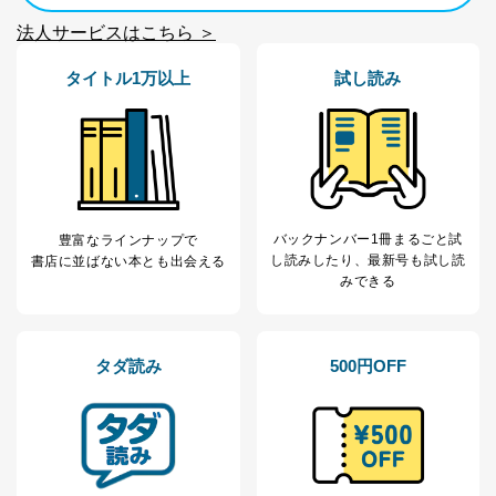
No
個人情報の種類
利用目的
購入商品の配送のため
法人サービスはこちら ＞
商品代金回収のため
ｅメール等による商品、サービ
タイトル1万以上
試し読み
ス、キャンペーン等の広告の案内
当社の定期購読サ
のため
1
ービス等をご利用
個人が特定できない形で取得した
の方の個人情報
閲覧履歴や購買履歴等の情報を分
析して、趣味・嗜好に
応じた新商品・サービスに関する
広告のため
当社にお問合わせ
お問い合わせ対応、トラブル対
バックナンバー1冊まるごと試
豊富なラインナップで
2
いただいた方の個
処、オペレーター教育など応対品
し読み
したり、最新号も試し読
書店に並ばない本とも出会える
人情報
質向上のため
みできる
カスタマーQ＆Aサイトの投稿内容
の確認のため
ｅメール等によるカスタマーQ＆A
タダ読み
500円OFF
当社カスタマーQ＆
サイトのサービス内容のご案内の
3
Aサービス利用者
ため
ｅメール等による商品、サービ
ス、キャンペーン等の広告に関す
るご案内のため
採用応募者の方の
4
採用選考、ご連絡のため
個人情報