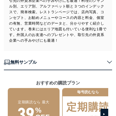
引先の外資系企業への手みやげにも最適！料理のジャン
個人情報の安全管理措置
ル別、エリア別、アルファベット順と３つのインデック
当社は、個人情報の正確性及び安全性を確保するため
スで、簡単検索。レストランページでは、店内写真、コ
に、下記セキュリティ対策をはじめとする安全対策を実
ンセプト、お勧めメニューやコースの内容と料金、個室
施し、個人情報の漏えい、滅失またはき損の防止及び是
の有無、営業時間などのデータと、分かりやすく紹介し
正に努めます。
ています。巻末にはエリア地図も付いている便利な1冊で
アクセス制御
す。外国人のお友達へのプレゼントや、取引先の外資系
個人データを取り扱うことのできる機器及び当該
企業への手みやげにも最適！
機器を取り扱う従業者を明確化し、 個人データへ
の不要なアクセスを防止しています。
アクセス者の識別と認証
無料サンプル
機器に標準装備されているユーザー制御機能（ユ
ーザーアカウント制御）により、個人情報データ
ベース等を取り扱う情報システムを使用する従業
者を識別・認証しています。
おすすめの購読プラン
外部からの不正アクセス等の防止
毎号読むなら
個人データを取り扱う機器等のオペレーティング
システムを最新の状態に保持しています。
定期購読なら 最大
個人データを取り扱う機器等にセキュリティ対策
定期購読
39
ソフトウェア等を導入し、自動更新 機能等の活用
%
により、これを最新状態としています。