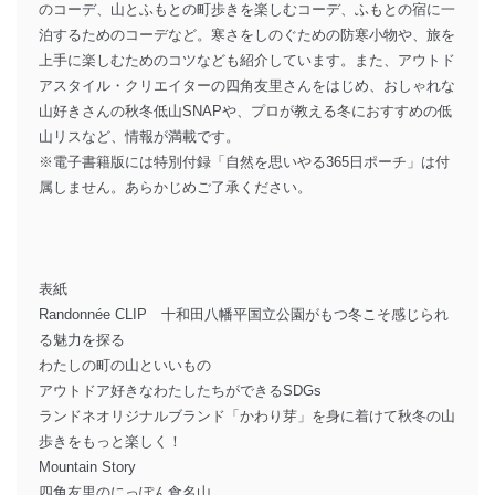
のコーデ、山とふもとの町歩きを楽しむコーデ、ふもとの宿に一
泊するためのコーデなど。寒さをしのぐための防寒小物や、旅を
上手に楽しむためのコツなども紹介しています。また、アウトド
アスタイル・クリエイターの四角友里さんをはじめ、おしゃれな
山好きさんの秋冬低山SNAPや、プロが教える冬におすすめの低
山リスなど、情報が満載です。
※電子書籍版には特別付録「自然を思いやる365日ポーチ」は付
属しません。あらかじめご了承ください。
表紙
Randonnée CLIP 十和田八幡平国立公園がもつ冬こそ感じられ
る魅力を探る
わたしの町の山といいもの
アウトドア好きなわたしたちができるSDGs
ランドネオリジナルブランド「かわり芽」を身に着けて秋冬の山
歩きをもっと楽しく！
Mountain Story
四角友里のにっぽん食名山