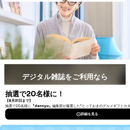
告配信サービス会社
提供先：出版社、出版物発売元、卸売会社、販売
店など商品の供給者、梱包会社、配送会社、新聞
販売店などの梱包・配送・配達会社
４．開示対象個人情報の「開示」「訂正」等の請求につ
いて
当社は、本人から、開示対象個人情報について利用目的
の通知を求められた場合には、遅滞なくこれに応じま
す。ただし、以下①～④のいずれかに該当する場合は、
利用目的の通知を行なうことはできません。そのとき
は、本人に遅滞無くその旨を通知するとともに、理由を
説明させていただきます。
デジタル雑誌をご利用なら
①利用目的を本人に通知し、又は公表することによって
本人又は第三者の生命、身体、財産その他の権利利益を
最新号〜バックナンバーまで7000冊以上の雑誌
（電子
害するおそれがある場合
書籍）が無料で読み放題！
②利用目的を本人に通知し、又は公表することによって
タダ読みサービス
を楽しもう！
当該事業者の権利又は正当な利益を害するおそれがある
場合
③国の機関又は地方公共団体が法令の定める事務を遂行
DOWNLOAD FOR IOS
することに対して協力する必要がある場合であって、利
用目的を本人に通知し、又は公表することによって当該