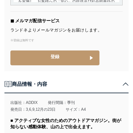
を実施し、お客様への「安心」の提供及び社会的責任の
責務を果たすことを確実にいたします。
個人情報の取得・利用・提供について
◼︎ メルマガ配信サービス
当社は、個人情報の取得・利用・提供に際して、その利
ランドネよりメールマガジンをお届けします。
用目的を明確にし、本人の同意を得たうえで利用目的の
達成に必要な範囲内で適法かつ公正な手段によって取
※登録は無料です
得・利用・提供を行います。また、当社が保有している
個人情報は、同意を得ずに目的外利用、第三者への提
登録
供・開示は行いません。当社においてはこれらの取り組
みを確実にするため、従業者等の教育を徹底してまいり
ます。また、目的外利用を行わないために、適切な管理
措置を講じます。
商品情報・内容
法令遵守
当社は、個人情報に関連する法令、国が定める指針及び
その他の規範を遵守します。また、当社の管理の仕組み
出版社：
ADDIX
発行間隔：季刊
に、これらの法令及びその他の規範を常に適合させま
発売日：3,6,9,12月の23日
サイズ：A4
す。
■ アクティブな女性のためのアウトドアマガジン。街が
個人情報の安全管理措置
知らない感動体験、山の上で出会えます。