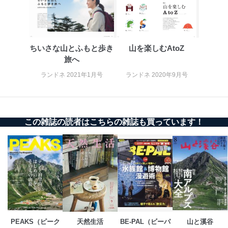
株式会社富士山マガジンサービス
代表取締役会長 西野 伸一郎
個人情報の取扱いについて
ちいさな山とふもと歩き
山を楽しむAtoZ
１．個人情報保護管理者
旅へ
当社は以下の個人情報保護管理者を設置し、個人情報保
ランドネ 2021年1月号
ランドネ 2020年9月号
護管理者の責任のもと、個人情報を取得・アクセス・利
用・提供・管理いたします。
東京都渋谷区南平台町16-11
株式会社富士山マガジンサービス
この雑誌の読者はこちらの雑誌も買っています！
代表取締役会長 西野 伸一郎
個人情報保護管理者: 経営管理グループディレクター 前
田 嘉也
２．利用目的
当社が取り扱う開示対象個人情報の利用目的は次のとお
りです。
No
個人情報の種類
利用目的
購入商品の配送のため
PEAKS（ピーク
天然生活
BE-PAL（ビーパ
山と溪谷