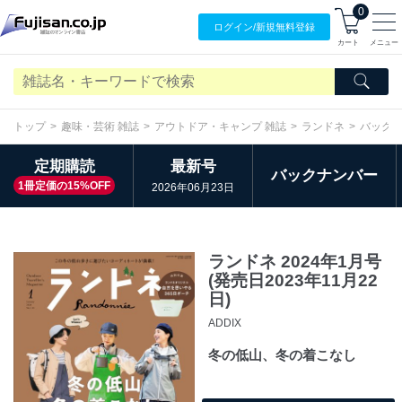
0
ログイン/
新規無料
登録
カート
メニュー
トップ
趣味・芸術 雑誌
アウトドア・キャンプ 雑誌
ランドネ
バック
定期購読
最新号
バックナンバー
1冊定価の15%OFF
2026年06月23日
ランドネ 2024年1月号
(発売日2023年11月22
日)
ADDIX
冬の低山、冬の着こなし