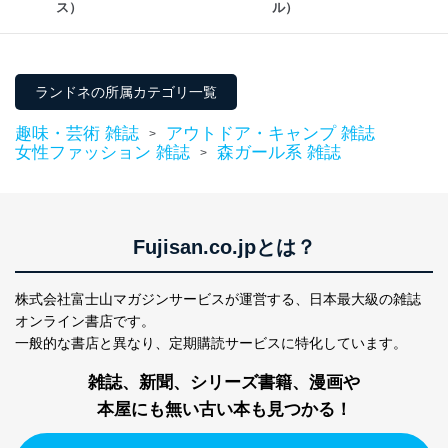
商品代金回収のため
ス）
ル）
ｅメール等による商品、サービ
ス、キャンペーン等の広告の案内
当社の定期購読サ
のため
1
ービス等をご利用
個人が特定できない形で取得した
の方の個人情報
ランドネの所属カテゴリ一覧
閲覧履歴や購買履歴等の情報を分
析して、趣味・嗜好に
趣味・芸術 雑誌
アウトドア・キャンプ 雑誌
>
応じた新商品・サービスに関する
女性ファッション 雑誌
森ガール系 雑誌
>
広告のため
当社にお問合わせ
お問い合わせ対応、トラブル対
2
いただいた方の個
処、オペレーター教育など応対品
人情報
質向上のため
カスタマーQ＆Aサイトの投稿内容
Fujisan.co.jpとは？
の確認のため
ｅメール等によるカスタマーQ＆A
当社カスタマーQ＆
サイトのサービス内容のご案内の
株式会社富士山マガジンサービスが運営する、
日本最大級の雑誌
3
Aサービス利用者
ため
オンライン書店です。
ｅメール等による商品、サービ
一般的な書店と異なり、
定期購読サービスに特化しています。
ス、キャンペーン等の広告に関す
るご案内のため
雑誌、新聞、シリーズ書籍、漫画や
採用応募者の方の
4
採用選考、ご連絡のため
個人情報
本屋にも無い古い本も見つかる！
当社の従業者の個
人事、総務などの雇用管理等のた
5
人情報
め