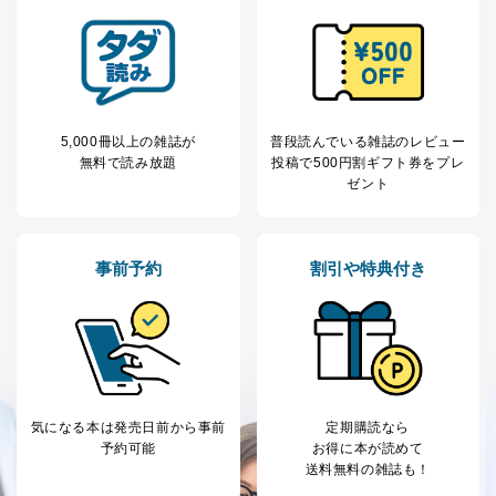
当社は、取得した個人情報を適切に管理し､あらかじめ
本人の同意を得ることなく第三者に提供することはあり
ません。ただし、次の場合は除きます。
法令に基づく場合
人の生命､身体または財産の保護のために必要がある
場合であって、本人の同意を得ることが困難であると
5,000冊以上の雑誌が
普段読んでいる雑誌のレビュー
き。
無料で読み放題
投稿で
500円割ギフト券をプレ
公衆衛生の向上または児童の健全な育成の推進のため
ゼント
に特に必要がある場合であって、本人の同意を得るこ
とが困難である場合。
国の機関もしくは地方公共団体またはその委託を受け
た者が法令の定める事務を遂行することに対して協力
事前予約
割引や特典付き
する必要がある場合であって、本人の同意を得ること
により当該事務の遂行に支障を及ぼすおそれがあると
き。
上記２．の利用目的を実施するために守秘義務を結ん
だ企業に、業務の一部として個人情報の取扱いを委
託・提供する場合、その業務に必要な範囲で委託・提
供先企業に個人情報を開示することがあります。
委託・提供先企業は具体的には以下のような企業です
気になる本は
発売日前から事前
定期購読なら
が、これらに限りません。
予約可能
お得に本が読めて
委託先：カスタマーサポート支援会社 、クレジッ
送料無料の雑誌も！
トカード決済などの決済代行・料金回収会社、広