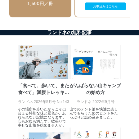
1,500円／冊
送信する場合に、当該ファイルへのパスワードを
お申込みはこちら
設定しています。
個人情報保護マネジメントシステムの継続的改善
ランドネの無料記事
当社は、内部監査及びマネジメントレビューの機会を通
じて、個人情報保護マネジメントシステムを継続的に改
善し、常に最良の状態を維持します。
苦情及び相談受付け窓口
貴殿の個人情報及び当社の個人情報保護マネジメントシ
ステムに関するご相談及び苦情については以下までご連
絡ください。
「食べて、歩いて、また
がんばらない山キャンプ
適切、かつ迅速に対応させていただきます。
食べて」満腹トレッキン
の始め方
株式会社富士山マガジンサービス 個人情報問い合わせ
グ旅
ランドネ 2026年5月号 No.143
ランドネ 2022年9月号
係
その場所を歩いたからこそ出
山でのテント泊を快適に楽し
TEL：0570-200-223
会える特別な味と景色が、忘
んでもらうためのヒントをた
FAX：03-5459-7073
れられない記憶になります。
っぷりと詰め込みました。
心もお腹も満たす、欲張りで
e-mail：
cs@fujisan.co.jp
幸せな山旅を始めませんか。
改訂：2025年2月20日
制定：2005年4月1日