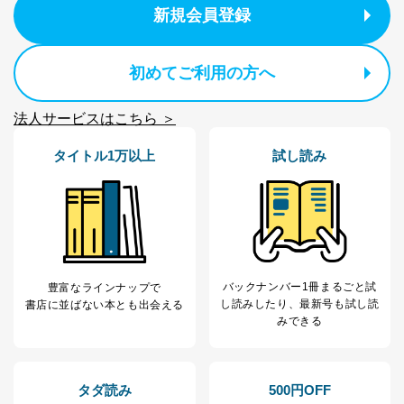
新規会員登録
パートナー（提携
購入商品配送のため
企業）からの委託
提携企業及びお客様がご購入され
により当社の
た商品の発売元企業からのｅメー
6
定期購読サービス
ル等による商品、
初めてご利用の方へ
等をご利用の方の
サービス、キャンペーン等の広告
個人情報
に関するご案内のため
法人サービスはこちら ＞
当社のサービス利用状況の把握お
よびその分析のため
お問い合わせ対応、トラブル対
タイトル1万以上
試し読み
SNS公式アカウン
処、オペレーター教育など応対品
7
トに登録された方
質向上のため
の個人情報
その他当社のプライバシーポリシ
ー等にて公表する利用目的達成の
ため
※上記の利用目的のうちNo.1～5については保有個人デ
ータ（開示対象個人情報）の利用目的であり、下記4.の
バックナンバー1冊まるごと試
豊富なラインナップで
開示等のご請求に対応させていただきます。
し読み
したり、最新号も試し読
書店に並ばない本とも出会える
なお、6、7については、パートナー（提携企業）様又は
みできる
各SNS運営会社様にご請求いただきますようお願い致し
ます。
３．個人情報の第三者提供について
タダ読み
500円OFF