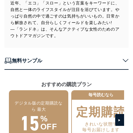
当社は、個人情報の正確性及び安全性を確保するため
近年、「エコ」「スロー」という言葉をキーワードに、
に、下記セキュリティ対策をはじめとする安全対策を実
自然と一体のライフスタイルが注目を浴びています。や
施し、個人情報の漏えい、滅失またはき損の防止及び是
っぱり自然の中で過ごすのは気持ちがいいもの。日常か
正に努めます。
ら解放されて、自分らしくフィールドを楽しみたい!
アクセス制御
―「ランドネ」は、そんなアクティブな女性のためのア
個人データを取り扱うことのできる機器及び当該
ウトドアマガジンです。
機器を取り扱う従業者を明確化し、 個人データへ
の不要なアクセスを防止しています。
アクセス者の識別と認証
機器に標準装備されているユーザー制御機能（ユ
無料サンプル
ーザーアカウント制御）により、個人情報データ
ベース等を取り扱う情報システムを使用する従業
者を識別・認証しています。
おすすめの購読プラン
外部からの不正アクセス等の防止
個人データを取り扱う機器等のオペレーティング
毎号読むなら
システムを最新の状態に保持しています。
デジタル版の定期購読な
個人データを取り扱う機器等にセキュリティ対策
定期購読
ら 最大
ソフトウェア等を導入し、自動更新 機能等の活用
15
により、これを最新状態としています。
%
きれいな状態で
OFF
情報システムの使用に伴う漏洩等の防止
毎号お届けします
メール等により個人データの含まれるファイルを