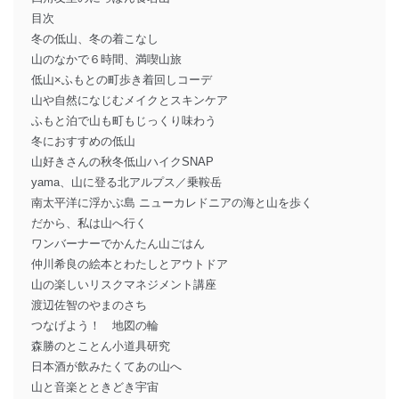
目次
冬の低山、冬の着こなし
山のなかで６時間、満喫山旅
低山×ふもとの町歩き着回しコーデ
山や自然になじむメイクとスキンケア
ふもと泊で山も町もじっくり味わう
冬におすすめの低山
山好きさんの秋冬低山ハイクSNAP
yama、山に登る北アルプス／乗鞍岳
南太平洋に浮かぶ島 ニューカレドニアの海と山を歩く
だから、私は山へ行く
ワンバーナーでかんたん山ごはん
仲川希良の絵本とわたしとアウトドア
山の楽しいリスクマネジメント講座
渡辺佐智のやまのさち
つなげよう！ 地図の輪
森勝のとことん小道具研究
日本酒が飲みたくてあの山へ
山と音楽とときどき宇宙