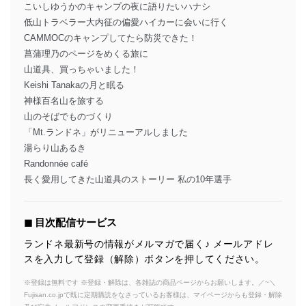
こいしゆうかのキャンプの夜に語りたいハナシ
低山トラベラー大内征の偏愛ハイカーに会いに行く
CAMMOCのキャンプしてたら防災できた！
菖蒲理乃のページをめくる旅に
山道具、買っちゃいました！
Keishi Tanakaの月と眠る
神様百名山を旅する
山のそばでものづくり
「Mt.ランドネ」がリニューアルしました
湯らり山あるき
Randonnée café
長く愛用してきた山道具のストーリー 私の10年選手
◼︎ 目次配信サービス
ランドネ最新号の情報がメルマガで届く♪ メールアドレ
スを入力して登録（解除）ボタンを押してください。
※登録は無料です ※登録・解除は、各雑誌の商品ページからお願いします。／~＼
Fujisan.co.jpで既に定期購読をなさっているお客様は、マイページからも登録・解除