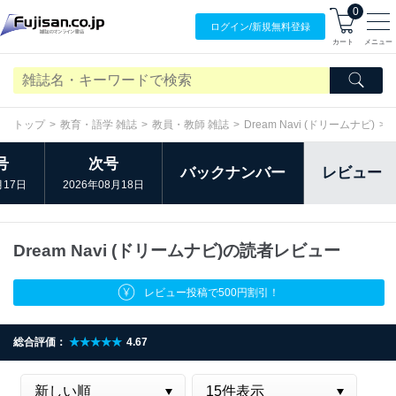
0
ログイン/
新規無料
登録
カート
メニュー
トップ
教育・語学 雑誌
教員・教師 雑誌
Dream Navi (ドリームナビ)
号
次号
バックナンバー
レビュー
月17日
2026年08月18日
Dream Navi (ドリームナビ)の読者レビュー
レビュー投稿で500円割引！
総合評価：
★★★★★
4.67