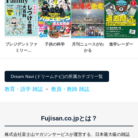
プレジデントファ
子供の科学
月刊ニュースがわ
進学レーダー
ミリー
かる
（PRESIDENT 
Family）
Dream Navi (ドリームナビ)の所属カテゴリ一覧
教育・語学 雑誌
教員・教師 雑誌
>
Fujisan.co.jpとは？
株式会社富士山マガジンサービスが運営する、
日本最大級の雑誌