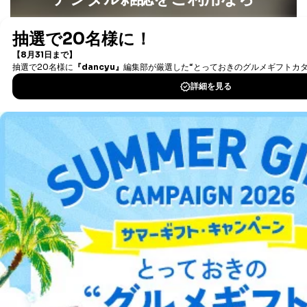
最新号〜バックナンバーまで7000冊以上の雑誌
（電子
書籍）が無料で読み放題！
タダ読みサービス
を楽しもう！
DOWNLOAD FOR IOS
DOWNLOAD FOR ANDROID
ご利用方法はこちら
総合案内
アフィリエイト
採用情報
プレスリリース
お問い合わせ