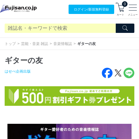
0
ログイン/
新規無料
登録
カート
メニュー
トップ
芸能・音楽 雑誌
音楽情報誌
ギターの友
ギターの友
はせべ企画出版