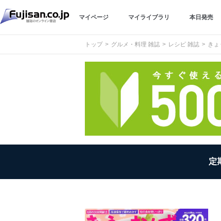
マイページ
マイライブラリ
本日発売
トップ
グルメ・料理 雑誌
レシピ 雑誌
きょ
定