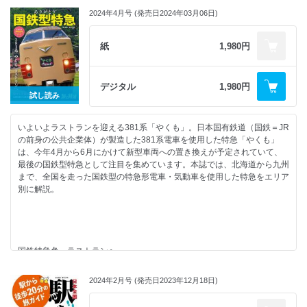
2024年4月号 (発売日2024年03月06日)
紙
1,980円
デジタル
1,980円
試し読み
いよいよラストランを迎える381系「やくも」。日本国有鉄道（国鉄＝JR
の前身の公共企業体）が製造した381系電車を使用した特急「やくも」
は、今年4月から6月にかけて新型車両への置き換えが予定されていて、
最後の国鉄型特急として注目を集めています。本誌では、北海道から九州
まで、全国を走った国鉄型の特急形電車・気動車を使用した特急をエリア
別に解説。
国鉄特急色、ラストランへ
いまを走る国鉄型特急の動向
目次
2024年2月号 (発売日2023年12月18日)
エリア別・国鉄型特急の記録/Part.1 北海道の国鉄型特急
気動車特急