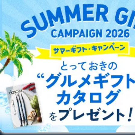
DOWNLOAD FOR ANDROID
ご利用方法はこちら
総合案内
アフィリエイト
採用情報
プレスリリース
お問い合わせ
利用規約
プライバシーポリシー
特定商取引法に基づく表示
会社案内
出版社の皆様へ
投資家の皆様へ
サイトマップ
©︎2002 FUJISAN MAGAZINE SERVICE CO., Ltd.