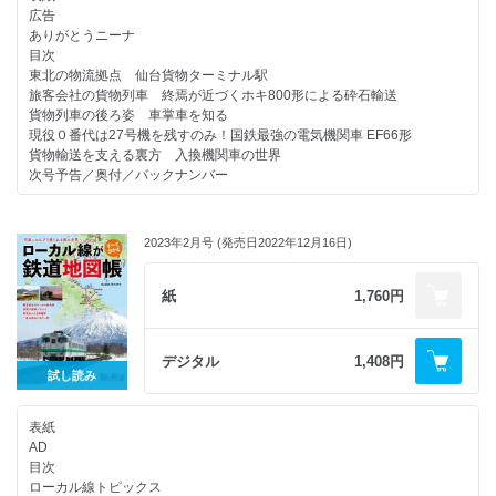
宇都宮駅 宇都宮パセオ
『てるみな』／『ぱらのま』／『鉄道少女漫画』／『鉄ヲタ少女』
広告
名古屋駅 名古屋うまいもん通り
■恋愛鉄道マンガ／『各駅停車』／『純愛ステーション』／『ひとひらの
ありがとうニーナ
京都駅 ＡＳＴＹ京都・ザ・キューブ
恋が降る』／『きまぐれ乗車券』
目次
博多駅 博多めん街道
■鉄道４コママンガ／『ひかり！ 出発進行』
東北の物流拠点 仙台貨物ターミナル駅
ローカル鉄道で味わう 長崎グルメガイド
『黒猫の駅長さん』／『鉄道少女ふたり旅』
旅客会社の貨物列車 終焉が近づくホキ800形による砕石輸送
島原鉄道
『初恋＊れ～るとりっぷ』／『中央モノローグ線』
貨物列車の後ろ姿 車掌車を知る
松浦鉄道
■私の好きな鉄道マンガ
現役０番代は27号機を残すのみ！国鉄最強の電気機関車 EF66形
長崎電気軌道
■マンガの中の好きな鉄道シーン
貨物輸送を支える裏方 入換機関車の世界
自販機マニアが教えます！ 駅ナカで見つけた全国の個性派自販機
次号予告／奥付／バックナンバー
次号予告／奥付／バックナンバー
軽食にも土産にも便利 個性あふれるご当地パン
地元で知らない人はいない ご当地愛されドリンク
名物探しにうってつけ 地元の味を楽しむ駅近市場
水の恵みでリフレッシュ 心洗う名水
2023年2月号 (発売日2022年12月16日)
〝鉄道菓子〟を探し求めて
魅惑の駅酒場入門
紙
1,760円
東京・木場のフレンチレストラン「アタゴール」 豪華寝台客車「夢空
間」がオリエント急行のグルメ旅を演出
全国の駅近ご当地グルメ/北海道
デジタル
1,408円
北東北
試し読み
南東北
関東
中部
表紙
関西
AD
中国
目次
四国
ローカル線トピックス