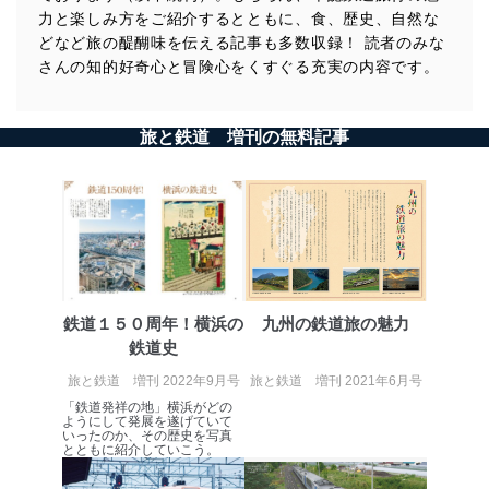
力と楽しみ方をご紹介するとともに、食、歴史、自然な
どなど旅の醍醐味を伝える記事も多数収録！ 読者のみな
さんの知的好奇心と冒険心をくすぐる充実の内容です。
旅と鉄道 増刊の無料記事
鉄道１５０周年！横浜の
九州の鉄道旅の魅力
鉄道史
旅と鉄道 増刊 2022年9月号
旅と鉄道 増刊 2021年6月号
「鉄道発祥の地」横浜がどの
ようにして発展を遂げていて
いったのか、その歴史を写真
とともに紹介していこう。