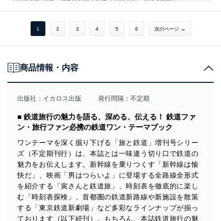
只見線沿線の旅 福島県会津若松市（会津若松～会津本郷駅）
福島県会津美里町（会津本郷～新鶴駅）
福島県会津坂下町（若宮～会津坂本駅）
福島県柳津町（会津柳津～滝谷駅）
1
2
3
4
5
6
次のページ →
福島県三島町（会津桧原～早戸駅）
福島県金山町（早戸～会津大塩駅）
福島県只見町（会津塩沢～只見駅）
新潟県魚沼市（大白川～小出駅）
商品情報・内容
只見線沿線宿泊ガイド
只見線沿線グルメ図鑑
ミラーレスカメラとともに旅する只見線乗り鉄紀行
出版社：
イカロス出版
発行間隔：不定期
只見線の96年史
只見線復旧の軌跡
■ 鉄道旅行の魅力を語る、深める、伝える！ 鉄道ファ
空から見た只見線
只見線の記憶 1970～1971
ン・旅行ファン必携の鉄道ワン・テーマブック
1971～1974
ワンテーマを深く掘り下げる「旅と鉄道」増刊号シリー
1978～1997
只見線と私
ズ（不定期刊行）は、本誌とは一味違う切り口で鉄道の
只見線時刻表
魅力をお伝えします。新幹線を乗りつくす「新幹線は愉
只見線応援団になろう！
快だ」、映画「男はつらいよ」に登場する全路線全形式
奥付／次号予告／バックナンバー／表4
を紹介する「寅さんと鉄道旅」、時刻表を徹底的に楽し
む「時刻表探検」、首都圏の鉄道新路線や新施設を散策
する「東京鉄道新劇場」など多彩なラインナップが揃っ
ております（以下続刊）。もちろん、本誌鉄道旅行の魅