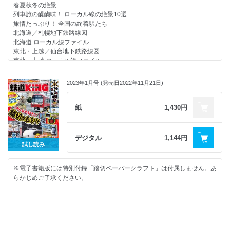
北九州
春夏秋冬の絶景
南九州
列車旅の醍醐味！ ローカル線の絶景10選
旅のプロが教える とっておき駅グルメ
旅情たっぷり！ 全国の終着駅たち
次号予告／奥付／バックナンバー
北海道／札幌地下鉄路線図
旅鉄グッズオンデマンド
北海道 ローカル線ファイル
東北・上越／仙台地下鉄路線図
東北・上越 ローカル線ファイル
関東
首都圏路線図
2023年1月号 (発売日2022年11月21日)
首都圏地下鉄路線図
関東 ローカル線ファイル
ノスタルジーあふれる 行ってみたい駅 東日本編
紙
1,430円
中部・北陸
名古屋私鉄・地下鉄路線図
中部・北陸 ローカル線ファイル
デジタル
1,144円
近畿・中国／大阪近郊私鉄・地下鉄路線図
試し読み
近畿 ローカル線ファイル
四国
※電子書籍版には特別付録「踏切ペーパークラフト」は付属しません。あ
四国 ローカル線ファイル
らかじめご了承ください。
九州／福岡地下鉄路線図
九州 ローカル線ファイル
ノスタルジーあふれる 行ってみたい駅 西日本編
次号予告／奥付／バックナンバー