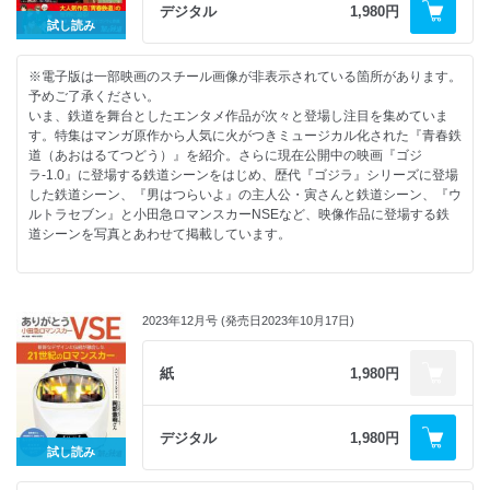
駅近散策旅
デジタル
1,980円
山陽本線
1JR函館本線 小樽駅
試し読み
陰陽連絡特急
2JR奥羽本線ほか 青森駅
山陰本線
3JR八戸線 本八戸駅
Part.6 四国・九州の国鉄型特急
※電子版は一部映画のスチール画像が非表示されている箇所があります。
4JR秋田新幹線ほか 角館駅
予讃線系統
予めご了承ください。
5JR仙石線 松島海岸駅
土讃線系統
いま、鉄道を舞台としたエンタメ作品が次々と登場し注目を集めていま
6JR横須賀線 鎌倉駅
その他の四国特急
す。特集はマンガ原作から人気に火がつきミュージカル化された『青春鉄
7西武新宿線 本川越駅
鹿児島本線系統
道（あおはるてつどう）』を紹介。さらに現在公開中の映画『ゴジ
8伊豆急行線 伊豆急下田駅
長崎本線系統
ラ-1.0』に登場する鉄道シーンをはじめ、歴代『ゴジラ』シリーズに登場
9JR篠ノ井線 松本駅
日豊本線系統
した鉄道シーン、『男はつらいよ』の主人公・寅さんと鉄道シーン、『ウ
10JR高山本線 高山駅
その他の九州特急
ルトラセブン』と小田急ロマンスカーNSEなど、映像作品に登場する鉄
11JR奈良線 奈良駅
トレインマークの見かた 昼行特急編
道シーンを写真とあわせて掲載しています。
12JR神戸線 三ノ宮駅
国鉄型特急 ―進化と変化―
13JR山陽本線 尾道駅
国鉄分割民営化から37 年 国鉄型特急に「ありがとう」
14JR呉線 呉駅
次号予告／奥付／バックナンバー
15JR山口線 津和野駅
特別付録「懐かしの国鉄型特急トレインマーク」画像
16JR境線 境港駅
2023年12月号 (発売日2023年10月17日)
目次／広告
17JR予讃線ほか 高松駅
擬人化された全国の鉄道が登場する鉄道トリビア漫画 青春鉄道
18JR鹿児島本線 門司港駅
漫画の世界を飛び出し舞台へ
紙
1,980円
19島原鉄道線 島原駅
ミュージカル『青春-AOHARU-鉄道』 イベントリポート
路面電車を使った駅近散策旅/?函館市電
ミュージカルの稽古風景
2富山地方鉄道 市内電車
ミュージカル『青春-AOHARU-鉄道』出演キャストインタビュー
デジタル
1,980円
3広島電鉄
鉄道×エンタメの先駆け ゴジラと鉄道
試し読み
4伊予鉄道 市内電車
『ゴジラ』
5長崎電気軌道