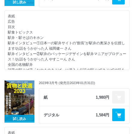
テーマ別／鉄道マンガの世界 ■鉄道擬人化マンガ／『青春鉄道』
試し読み
鉄道カメラマンに聞いた！ オススメの鉄道スポット
『終電ちゃん』
鉄道カメラマンに聞いた！ オススメの駅近グルメ
『鉄道居酒屋つばめ』
鉄道カメラマンに聞いた！ オススメの駅弁ガイド
表紙
■ほのぼの鉄道マンガ／『スキップ！～やまびこ駅だより～』／『ちゃ
国鉄時代の北海道 廃止路線アーカイブス
広告
ぺ！ 津軽鉄道 四季ものがたり』
北海道の廃線路線図
目次
■社会派鉄道マンガ／『テツぼん』
松前線・瀬棚線
駅食トピックス
■ドキュメンタリー鉄道マンガ／『さんてつ 日本鉄道旅行地図帳 三陸鉄
胆振線
駅弁・駅そばのキホン
道 大震災の記録』
岩内線・歌志内線・深名線
駅弁インタビュー①日本一の駅弁サイトの“館長”が駅弁の奥深さを伝授し
『原爆に遭った少女の話』
羽幌線
ます/お話をうかがった人 福岡健一 さん
『あの日、ヒロシマで』
名寄線
駅弁インタビュー②駅弁のパッケージデザインを駅弁マニアがプロデュー
■乗り鉄＆駅弁マンガ／『おんな鉄道ひとり旅』
天北線・興浜北線・士幌線・広尾線
ス！/お話をうかがった人 やすこーん さん
『鉄のほそ道』／『名物！たびてつ友の会』
池北線・白糠線・標津線
全国の名物駅弁
『チャレンジくん』
湧網線
話題の駅そば店「おやまのきそば」に潜入！伝説の駅そば“きそば”の味を
『ボクの駅弁漂流記』／『車窓のグルメ』／『駅弁特急』
次号予告／奥付／バックナンバー
受け継ぐ公認店が誕生
■鉄道ライトノベルのマンガ化／『RAIL WARS! 日本國有鉄道公安隊 The
「おやまのきそば」 二人の仕掛人に聞く
Revolver』／『異世界駅舎の喫茶店』
2023年3月号 (発売日2023年01月31日)
鉄道旅で味わいたい 全国のオススメ駅そば
■鉄道員の鉄道マンガ／『銀彩の川 TONAGI RAILWAY STORY』
駅そばの最前線 “脱ＪＲ系・脱鉄道系”で駅そばは地元密着路線へ
『Metro-ex』／『鉄の警察』
鉄道でめぐりたい さぬきうどん巡礼
紙
1,980円
『しゅっぱつ、進吾!!』
懐かしのミルクスタンドを求めて 秋葉原の通勤・通学を支えるオアシス
『トレイン☆トレイン』／『迷い家ステーション』
ミルクスタンドの裏側に迫る
『 STATION（ステイション）』
東京駅 駅ナカめぐりＭＡＰ
デジタル
1,584円
■女子鉄マンガ／『鉄娘な３姉妹』
駅ナカ商業施設で味わえる ご当地グルメ/東京駅 グランスタ東京
試し読み
『ゆりてつ～私立百合ヶ咲女子高鉄道部～』
札幌駅 札幌ら〜めん共和国
『ギャル鉄』
仙台駅 牛たん通り・すし通り
『鉄子の育て方』
表紙