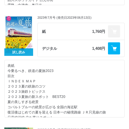
西川スポットガイド 日光市街
川西康之氏が手がけた車両デザインの世界
霧降・中禅寺・奥日光
デザイナー別車両図鑑／水戸岡 鋭治
鬼怒川
榮久庵 憲司
湯西川
岡部 憲明
2023年7月号 (発売日2023年06月13日)
日光・鬼怒川の旅のおみやげ
奥山 清行
おまつり・イベントガイド
細部にも注目したいデザイナーズ車両
東武特急ガイド
紙
1,760円
個性的な建築を見に行こう！ デザイナーズ駅舎
「スペーシア X」と並ぶ東武鉄道の看板列車「SL大樹」の旅
JR四国「ものがたり」列車のデザイナーに迫る！
新藤原からさらに足をのばして野岩鉄道+会津鉄道の旅
令和を走る！ 個性派列車たち
東武特急の系譜
デジタル
1,408円
鉄道デザインの現場から
「スペーシア Ｘ」関連グッズ
試し読み
次号予告／奥付／バックナンバー
映像で楽しむ！「スペーシア Ｘ」特集番組
次号予告／奥付／バックナンバー
表紙
今乗るべき、鉄道の夏旅2023
目次
ＩＮＤＥＸ ＭＡＰ
２０２３夏の鉄旅のコツ
２０２３旅鉄トピックス
２０２３夏旅の新スポット BEST20
夏の美しすぎる絶景
コバルトブルーの絶景が広がる 全国の海近駅
復活後はじめての夏を迎える 日本一の秘境路線 ＪＲ只見線の旅
只見線沿線 立ち寄りスポット
熊本地震から７年 復興の夏を迎える 南阿蘇鉄道
日光・鬼怒川への旅を盛り上げる 東武鉄道の豪華特急「スペーシアＸ」