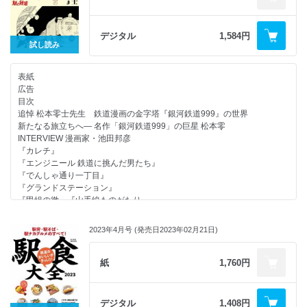
富良野線・石勝線
根室本線
釧網本線
デジタル
1,584円
道南いさりび鉄道
試し読み
函館市電
札幌市電
表紙
札幌市営地下鉄
広告
北海道の列車＆車両図鑑
目次
THE ROYAL EXPRESSは2023年も北海道へ！
追悼 松本零士先生 鉄道漫画の金字塔『銀河鉄道999』の世界
北海道を走る特急列車図鑑
新たなる旅立ちへ― 名作「銀河鉄道999」の巨星 松本零
北海道を走る観光列車図鑑
INTERVIEW 漫画家・池田邦彦
北の大地を駆ける車両たち
『カレチ』
北海道全346駅 駅舎図鑑
『エンジニール 鉄道に挑んだ男たち』
函館本線
『でんしゃ通り一丁目』
室蘭本線
『グランドステーション』
日高本線・千歳線
『甲組の徹』『山手線ものがたり』
石勝線・札沼線
INTERVIEW 編集者・江上英樹
留萌本線・根室本線
『鉄子の旅』
釧網本線
2023年4月号 (発売日2023年02月21日)
『新・鉄子の旅』
石北本線
『鉄子の旅3代目』
富良野線
『月館の殺人』
紙
1,760円
宗谷本線
INTERVIEW 監修者・櫻井 寛
北海道新幹線・道南いさりび鉄道
『駅弁ひとり旅』
北海道きっぷ＆スポット旅ガイド
『新・駅弁ひとり旅～撮り鉄・菜々編～』
デジタル
1,408円
お得きっぷで行くお得な旅ガイド