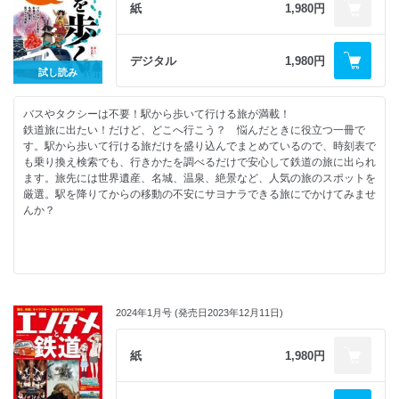
電車特急
紙
1,980円
Part.2 東北の国鉄型特急
上野～東北本線
上野～奥羽本線
デジタル
1,980円
上野～磐越西線
試し読み
北東北エリア
上野～羽越本線
バスやタクシーは不要！駅から歩いて行ける旅が満載！
Part.3 関東甲信越の国鉄型特急
鉄道旅に出たい！だけど、どこへ行こう？ 悩んだときに役立つ一冊で
上野～信越本線
す。駅から歩いて行ける旅だけを盛り込んでまとめているので、時刻表で
上野～常磐線
も乗り換え検索でも、行きかたを調べるだけで安心して鉄道の旅に出られ
上野～上越線
ます。旅先には世界遺産、名城、温泉、絶景など、人気の旅のスポットを
上野～北関東
厳選。駅を降りてからの移動の不安にサヨナラできる旅にでかけてみませ
上野～宇都宮方面
んか？
新宿～中央東線
房総特急
東海道本線
伊豆特急
Part.4 中部・北陸の国鉄型特急
広告/日本全国駅を歩く
名古屋～中央西線
目次
名古屋～高山本線
2024年1月号 (発売日2023年12月11日)
一度は訪れたい！日本の駅近世界遺産
名古屋～紀勢本線
旬のグルメが盛りだくさん！全国の駅近市場
日本海縦貫線
歴史に思いを馳せる 駅近名城
紙
1,980円
Part.5 西日本地方の国鉄型特急
駅近で楽しめる絶景スポット
大阪～紀勢本線
気軽に立ち寄れる！全国の駅近温泉観光地
北近畿エリア