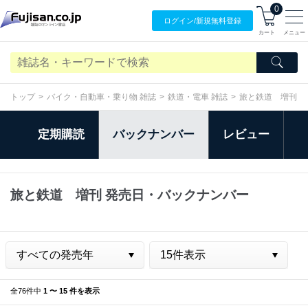
0
ログイン/
新規無料
登録
カート
メニュー
トップ
バイク・自動車・乗り物 雑誌
鉄道・電車 雑誌
旅と鉄道 増刊
定期購読
バックナンバー
レビュー
旅と鉄道 増刊 発売日・バックナンバー
全76件中
1 〜 15 件を表示