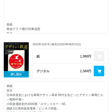
表紙
巻頭グラフ/夜行列車追想
目次
東京～西鹿児島間全線走破 寝台特急「富士」 1977年3月 南 正時
夜行列車クロニクル（１）1872～1945
2023年10月号 (発売日2023年08月21日)
寝台車ヒストリー（１）一般型客車
寝台車ヒストリー（2）10系客車
夜行列車クロニクル（2）1946～1960
紙
1,980円
寝台車ヒストリー（3）20系客車
夜行列車クロニクル（3）1961～1970
寝台車ヒストリー（4）581・583系電車
デジタル
1,584円
九州を横断 夜行鈍行1121列車の記憶 福田静二
試し読み
夜行列車私的追想/「銀河」（佐藤 博）
夜行列車クロニクル（4）1971～1980
表紙
寝台車ヒストリー（5）14系客車
目次
寝台車ヒストリー（6）24系客車
日本鉄道史における車両デザイン革命 時代を先どったデザイン車両たち
夜行列車私的追想/「津軽」（松本典久）
＜昭和中期＞
夜行列車クロニクル（5）1981～1990
小田急電鉄初代3000形「ロマンスカー・SE」
夜行列車私的追想/「利尻」（牧野和人）
国鉄151系特急形電車「ビジネス特急」
夜行列車私的追想/「カートレイン九州」（松尾よしたか）