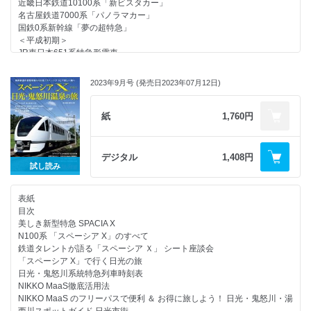
近畿日本鉄道10100系「新ビスタカー」
夜行列車私的追想/「銀河」（松原一己）
名古屋鉄道7000系「パノラマカー」
トレインマークの見かた（夜行列車編）
国鉄0系新幹線「夢の超特急」
夜行列車クロニクル（6）1991～2000
＜平成初期＞
寝台車ヒストリー（7）285系電車
JR東日本651系特急形電車
寝台車ヒストリー（8）E26系客車
JR九州787系特急形電車／JR九州883系特急形電車
夜行列車私的追想/「北陸」（植村 誠）
JR九州885系特急形電車
夜行列車私的追想/「瀬戸」（木村嘉男）
2023年9月号 (発売日2023年07月12日)
JR西日本500系新幹線
夜行列車クロニクル（7）2001～2023
小田急電鉄10000形「ロマンスカー・HiSE」
次号予告／奥付／バックナンバー
近畿日本鉄道21000系「アーバンライナー」 ／東武鉄道100系「スペーシ
紙
1,760円
特別付録「懐かしの国鉄寝台特急ヘッドマーク」画像
ア」
南海電鉄50000系「ラピート」
＜通勤・近郊電車 デザイン革命車両の系譜＞ “湘南顔”前面2枚窓スタイル
デジタル
1,408円
“東海形”パノラミックウインドウ
試し読み
“非対称”貫通扉オフセット
“前面額縁”前窓延長／ブラックフェイス
表紙
＜まだある時代を先どったデザイン革命車両たち＞
目次
生きつづける黒岩保美デザイン
美しき新型特急 SPACIA X
鉄道の車体塗色を徹底検証
N100系 「スペーシア X」のすべて
国内鉄道車両の塗色の変遷
鉄道タレントが語る「スペーシア Ｘ」 シート座談会
国鉄色その深遠なる世界
「スペーシア X」で行く日光の旅
国鉄色カタログ
日光・鬼怒川系統特急列車時刻表
JR地域色図鑑
NIKKO MaaS徹底活用法
私鉄各社の多彩なカラーリング
NIKKO MaaS のフリーパスで便利 ＆ お得に旅しよう！ 日光・鬼怒川・湯
特別インタビュー／人と人のつながりを生み出す川西康之氏のデザイン