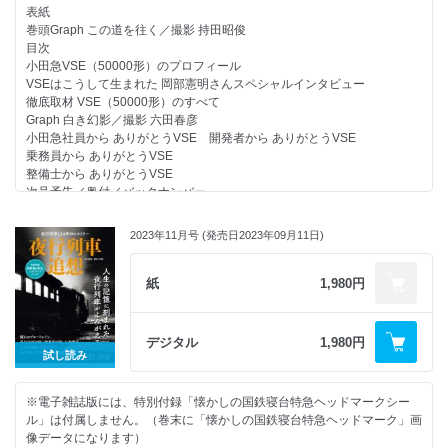
『キングコング対ゴジラ』
6熊本市交通局（熊本市電）
表紙
『ゴジラ（’84）』
これだけはおさえたい 京都観光 鉄道利用術
巻頭Graph この道を往く／撮影 持田昭俊
『ゴジラ2000ミレニアム』
渋滞知らずで快適！ 鉄道で移動する京都のとっておき観光プラン
目次
『シン・ゴジラ』
意外と知られていない? 東京観光 鉄道利用術
小田急VSE（50000形）のプロフィール
『ゴジラ』シリーズ最新作『ゴジラ-1.0』
車なしで快適！ 駅近グランピングのススメ
VSEはこうして生まれた 岡部憲明さんスペシャルインタビュー
鉄道を舞台とした映画たち
全国の駅近観光スポット/北海道
徹底取材 VSE（50000形）のすべて
寅さんが乗った鉄道たち 『男はつらいよ』は貴重な鉄道記録映画
北東北
Graph 白き幻影／撮影 六田春彦
日本一の“エンタメ鉄道” 銚子電鉄のココがおもしろい！
南東北
小田急社員から ありがとうVSE 開発者から ありがとうVSE
時を超えたコラボレーション 「ウルトラセブンとロマンスカー・NSEが
関東
乗務員から ありがとうVSE
生まれた時代」
新潟・北陸
整備士から ありがとうVSE
鉄道にハマるきっかけに！？ 「＃鉄道むすめ巡り2023」開催中！
東海
次号予告／奥付／バックナンバー
鉄道系YouTubeチャンネルの魅力
近畿
注目YouTubeチャンネル
中国
鉄道会社公式チャンネル
2023年11月号 (発売日2023年09月11日)
四国
鉄道系ゲームの深遠なる世界
北九州
鉄道・エンタメ × ホテル
南九州
紙
1,980円
鉄道・エンタメ × グルメ
この冬を熱くする 駅近冬祭り
アニメ系ラッピング列車カタログ
鉄道好きのためのオススメ徒歩旅
テレビで楽しむ鉄道番組
駅近最新トピック
デジタル
1,980円
鉄道映画・鉄道記録画像を楽しむ
次号予告／奥付／バックナンバー
試し読み
バラエティー番組 「笑神様は突然に…」から 鉄道エンタメ界のスター
「鉄道BIG4」が誕生しました！
鉄道好きタレントの横顔 もしも、鉄道会社の社長になったら？
※電子雑誌版には、特別付録「懐かしの国鉄寝台特急ヘッドマークシー
次号予告／奥付／バックナンバー
ル」は付属しません。（巻末に「懐かしの国鉄寝台特急ヘッドマーク」画
像データになります）