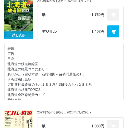
2023年6月号 (発売日2023年04月17日)
今、乗っておきたい列車① 奥出雲おろち号
今、乗っておきたい列車② ３８１系特急「やくも」
今、乗っておきたい列車③ 特急 「サンダーバード」「しらさぎ」
紙
1,760円
今、乗っておきたい列車④ ＳＬ人吉
青春18きっぷ 早わかりマニュアル２０２３
青春18きっぷのお得度研究
デジタル
1,408円
青春18きっぷで行く “夏旅×鈍行列車”日帰りプラン
試し読み
青春18きっぷだけじゃない!? 鉄道初心者のためのお得きっぷガイド
２０２３年夏に乗りたい 全国の観光列車
表紙
夏旅で乗りたい グルメ列車15選
広告
海の幸からフルーツまで 夏のご当地グルメＭＡＰ
目次
鉄道旅で味わいたい 夏の駅近グルメ
北海道の鉄道路線図
駅そば研究家が選んだ 暑い夏に味わいたい絶品駅そば
北海道の絶景ココにあり！
手軽にアクセスできる 駅近涼旅のススメ
ありがとう留萌本線 石狩沼田～留萌間最後の1日
2023 夏おでかけカレンダー
さらば恵比島駅
旬の味が楽しめる 全国の駅チカ市場
定期運行最終日のキハ１８３系と3日後のキハ２８３系
次号予告／奥付／バックナンバー
北海道の鉄旅TOPICS
北海道全路線絶景ガイド
函館本線
室蘭本線
千歳線・札沼線
2023年5月号 (発売日2023年03月29日)
日高本線・留萌本線
宗谷本線
石北本線
紙
1,980円