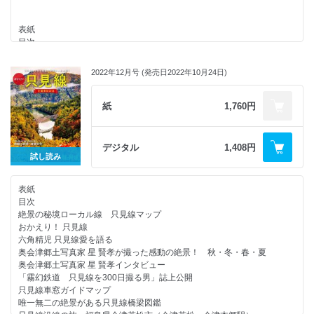
表紙
目次
みんな大好き！踏切のヒミツ
踏切ってどうなっているの？
2022年12月号 (発売日2022年10月24日)
踏切の会社を特別取材！
全国おもしろ踏切大集合！
踏切のおもしろい鉄道
紙
1,760円
開業40周年！東北・上越新幹線
東北・山形・秋田新幹線
上越・北陸新幹線
デジタル
1,408円
JR東日本の新幹線図鑑
試し読み
スマホで！親子でエンジョイ！鉄道写真
大手私鉄図鑑 阪急電鉄
表紙
鉄道事業者別車両カタログJR東日本 特急・観光列車編
目次
情報KING
絶景の秘境ローカル線 只見線マップ
奥付／鉄道児童書バックナンバー
おかえり！ 只見線
六角精児 只見線愛を語る
奥会津郷土写真家 星 賢孝が撮った感動の絶景！ 秋・冬・春・夏
奥会津郷土写真家 星 賢孝インタビュー
「霧幻鉄道 只見線を300日撮る男」誌上公開
只見線車窓ガイドマップ
唯一無二の絶景がある只見線橋梁図鑑