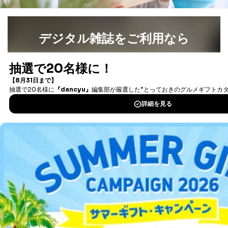
デジタル雑誌をご利用なら
最新号〜バックナンバーまで7000冊以上の雑誌
（電子
書籍）が無料で読み放題！
タダ読みサービス
を楽しもう！
DOWNLOAD FOR IOS
DOWNLOAD FOR ANDROID
ご利用方法はこちら
総合案内