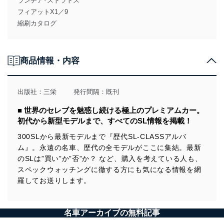
ランチア･ストラトス
フィアットX1／9
縮刷カタログ
商品情報・内容
出版社：
三栄
発行間隔：既刊
■ 世界のセレブを魅惑し続ける極上のプレミアムカー。
初代から新型モデルまで、すべてのSL情報を掲載！
300SLから最新モデルまで『歴代SL-CLASSアルバ
ム』。永遠の名車、歴代の全モデルがここに集結。最新
のSLは”買い”か”否”か？ など、購入を考えている人も、
スペックウォッチングに徹する方にも気になる情報を網
羅してお送りします。
名車アーカイブの無料記事