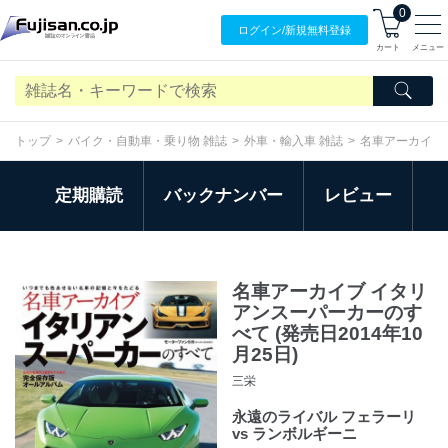
0
ログイン/
新規無料
登録
カート
メニュー
トップ
バイク・自動車・乗り物 雑誌
外車・輸入車 雑誌
名車アーカイブ
定期購読
バックナンバー
レビュー
名車アーカイブ イタリ
アンスーパーカーのす
べて (発売日2014年10
月25日)
三栄
永遠のライバル フェラーリ
vs ランボルギーニ