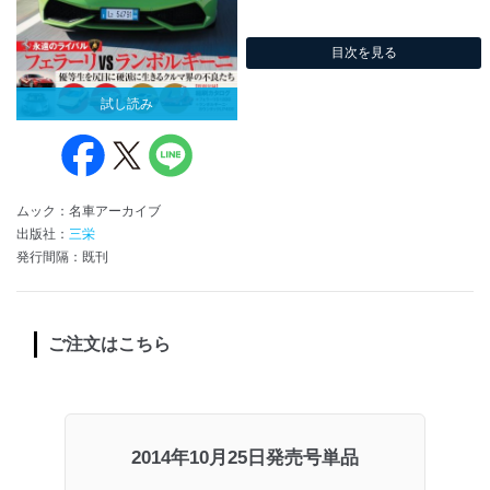
目次を見る
試し読み
ムック：名車アーカイブ
出版社：
三栄
発行間隔：既刊
ご注文はこちら
2014年10月25日発売号単品