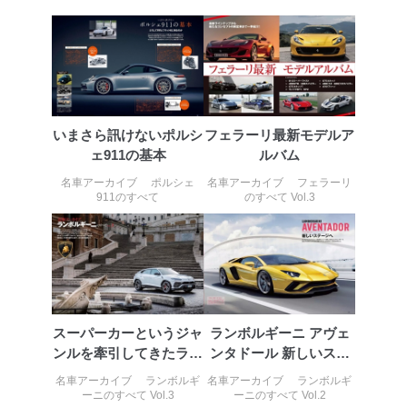
いまさら訊けないポルシ
フェラーリ最新モデルア
ェ911の基本
ルバム
名車アーカイブ ポルシェ
名車アーカイブ フェラーリ
911のすべて
のすべて Vol.3
スーパーカーというジャ
ランボルギーニ アヴェ
ンルを牽引してきたラン
ンタドール 新しいステ
ボルギーニの歴史
ージへ
名車アーカイブ ランボルギ
名車アーカイブ ランボルギ
ーニのすべて Vol.3
ーニのすべて Vol.2