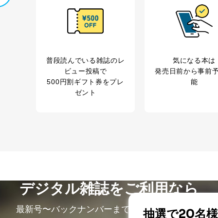
サービス、キャンペーン等の広告に関するご案内の
当社のサービス利用状況の把握およびその分析のた
録された方の個人情
お問い合わせ対応、トラブル対処、オペレーター教
その他当社のプライバシーポリシー等にて公表する
.1～5については保有個人データ（開示対象個人情報）の利用目的であり
普段読んでいる雑誌のレ
気になる本は
ートナー（提携企業）様又は各SNS運営会社様にご請求いただきますよ
ビュー投稿で
発売日前から事前
500円割ギフト券をプレ
能
ついて
ゼント
を適切に管理し､あらかじめ本人の同意を得ることなく第三者に提供する
産の保護のために必要がある場合であって、本人の同意を得ることが困難
童の健全な育成の推進のために特に必要がある場合であって、本人の同
共団体またはその委託を受けた者が法令の定める事務を遂行することに
得ることにより当該事務の遂行に支障を及ぼすおそれがあるとき。
デジタル雑誌をご利用なら
施するために守秘義務を結んだ企業に、業務の一部として個人情報の取
託・提供先企業に個人情報を開示することがあります。
最新号〜バックナンバーまで7000冊以上の雑誌
的には以下のような企業ですが、これらに限りません。