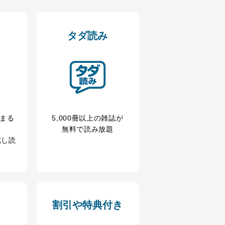
タダ読み
の広告の案内のため
歴等の情報を分析して、趣
冊まる
5,000冊以上の雑誌が
無料で読み放題
育など応対品質向上のため
試し読
ス内容のご案内のため
の広告に関するご案内のため
割引や特典付き
業からのｅメール等による商