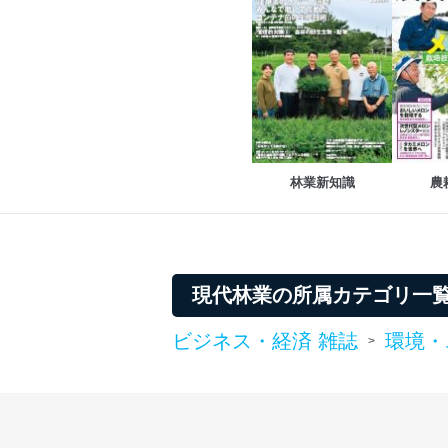
適切、かつ迅速に対応させ
株式会社富士山マガジンサー
TEL：0570-200-223
FAX：03-5459-7073
e-mail：
cs@fujisan.co.jp
改訂：2025年2月20日
制定：2005年4月1日
林業新知識
農
株式会社富士山マガジンサ
代表取締役会長 西野 伸一
個人情報の取扱いについ
１．個人情報保護管理者
現代林業の所属カテゴリ一
当社は以下の個人情報保護
ビジネス・経済 雑誌
環境・
>
いたします。
東京都渋谷区南平台町16-11
株式会社富士山マガジンサ
代表取締役会長 西野 伸一