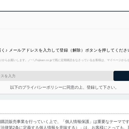
く♪ メールアドレスを入力して登録（解除）ボタンを押してくださ
からお願いします。／~＼Fujisan.co.jpで既に定期購読をなさっているお客様は、マイページ
以下のプライバシーポリシーに同意の上、登録して下さい。
期購読販売事業を行っていく上で、「個人情報保護」は重要なテーマで
る法律第2条に定義する個人情報を意味する）」は、お客様にとっても、