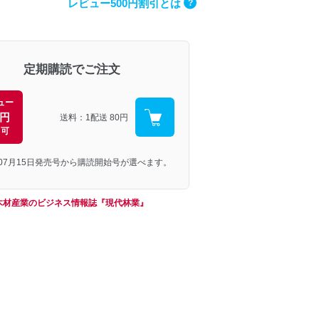
レビュー500円割引とは
?
定期購読でご注文
ュー
0円
送料：1配送
80円
引可
年07月15日発売号から購読開始号が選べます。
木材産業のビジネス情報誌『現代林業』