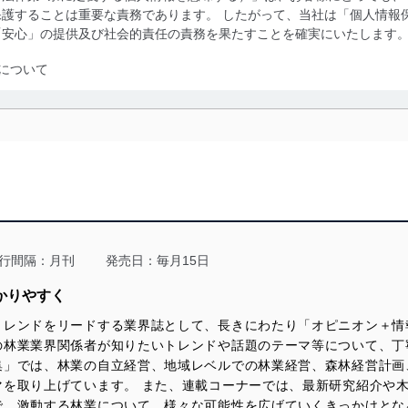
護することは重要な責務であります。 したがって、当社は「個人情報
「安心」の提供及び社会的責任の責務を果たすことを確実にいたします
について
利用・提供に際して、その利用目的を明確にし、本人の同意を得たうえ
によって取得・利用・提供を行います。また、当社が保有している個人
示は行いません。当社においてはこれらの取り組みを確実にするため、
用を行わないために、適切な管理措置を講じます。
る法令、国が定める指針及びその他の規範を遵守します。また、当社の
適合させます。
行間隔：月刊
発売日：毎月15日
かりやすく
トレンドをリードする業界誌として、長きにわたり「オピニオン＋情
及び安全性を確保するために、下記セキュリティ対策をはじめとする安
の林業業界関係者が知りたいトレンドや話題のテーマ等について、丁
防止及び是正に努めます。
集」では、林業の自立経営、地域レベルでの林業経営、森林経営計画
マを取り上げています。 また、連載コーナーでは、最新研究紹介や
ことのできる機器及び当該機器を取り扱う従業者を明確化し、 個人デ
で、激動する林業について、様々な可能性を広げていくきっかけとな