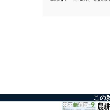
しています。
アクセス者の識別と認証
機器に標準装備されて
システムを使用する従
外部からの不正アクセス
個人データを取り扱う
個人データを取り扱う
としています。
情報システムの使用に伴
メール等により個人デ
個人情報保護マネジメントシ
当社は、内部監査及びマネ
の状態を維持します。
この
苦情及び相談受付け窓口
貴殿の個人情報及び当社の