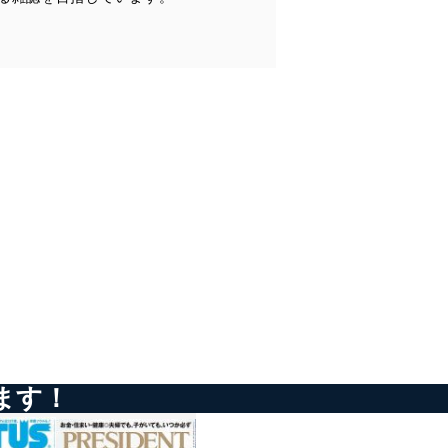
ータベース等を取り扱う情報
の活用により、これを最新状態
ドを設定しています。
を継続的に改善し、常に最良
ます！
以下までご連絡ください。