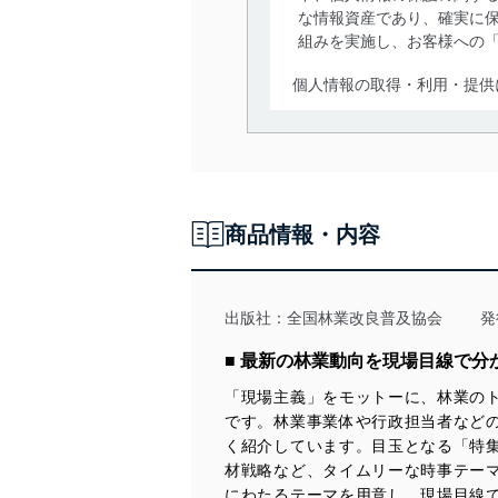
な情報資産であり、確実に保
組みを実施し、お客様への
個人情報の取得・利用・提供
当社は、個人情報の取得・
囲内で適法かつ公正な手段
利用、第三者への提供・開
いります。また、目的外利
商品情報・内容
法令遵守
当社は、個人情報に関連す
令及びその他の規範を常に
出版社：
全国林業改良普及協会
発
個人情報の安全管理措置
■ 最新の林業動向を現場目線で分
「現場主義」をモットーに、林業の
当社は、個人情報の正確性
です。林業事業体や行政担当者など
漏えい、滅失またはき損の
く紹介しています。目玉となる「特
アクセス制御
材戦略など、タイムリーな時事テー
個人データを取り扱う
にわたるテーマを用意し、現場目線