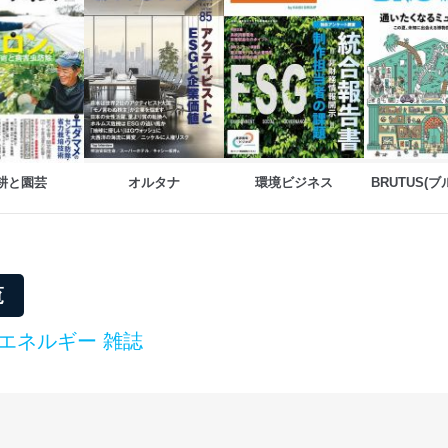
ていただきます。
ビス 個人情報問い合わせ係
耕と園芸
オルタナ
環境ビジネス
BRUTUS(
ービス
郎
て
覧
管理者を設置し、個人情報保護管理者の責任のもと、個人情報を取得・
エネルギー 雑誌
ービス
郎