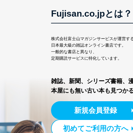
個人情報保護管理者: 経営管
Fujisan.co.jpとは？
２．利用目的
当社が取り扱う開示対象個
No
個人情報
株式会社富士山マガジンサービスが運営す
日本最大級の雑誌オンライン書店です。
一般的な書店と異なり、
当社の定期購読サービス
1
定期購読サービスに特化しています。
人情報
2
当社にお問合わせいただ
雑誌、新聞、シリーズ書籍、
本屋にも無い古い本も見つか
3
当社カスタマーQ＆Aサー
4
採用応募者の方の個人情
新規会員登録
5
当社の従業者の個人情報
パートナー（提携企業）
6
社の
初めてご利用の方へ
定期購読サービス等をご