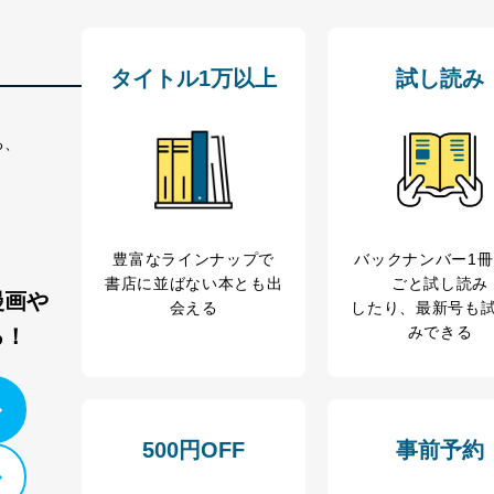
理グループディレクター 前田 嘉也
タイトル1万以上
試し読み
人情報の利用目的は次のとおりです。
の種類
利用目的
る、
購入商品の配送のため
商品代金回収のため
等をご利用の方の個
ｅメール等による商品、サービス、キャンペーン等
個人が特定できない形で取得した閲覧履歴や購買履
味・嗜好に
豊富なラインナップで
バックナンバー1
応じた新商品・サービスに関する広告のため
書店に並ばない本とも出
ごと試し読み
いた方の個人情報
お問い合わせ対応、トラブル対処、オペレーター教
漫画や
会える
したり、最新号も
カスタマーQ＆Aサイトの投稿内容の確認のため
みできる
る！
ビス利用者
ｅメール等によるカスタマーQ＆Aサイトのサービ
ｅメール等による商品、サービス、キャンペーン等
報
採用選考、ご連絡のため
人事、総務などの雇用管理等のため
購入商品配送のため
からの委託により当
500円OFF
事前予約
提携企業及びお客様がご購入された商品の発売元企
品、
利用の方の個人情報