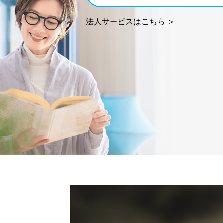
SNS公式アカウントに登
法人サービスはこちら ＞
7
報
※上記の利用目的のうちNo
対応させていただきます。
なお、6、7については、パ
３．個人情報の第三者提供に
当社は、取得した個人情報
次の場合は除きます。
法令に基づく場合
人の生命､身体または財
公衆衛生の向上または児
合。
国の機関もしくは地方公
であって、本人の同意を
上記２．の利用目的を実
の業務に必要な範囲で委
委託・提供先企業は具体