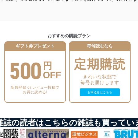
いるユーザー制御機能（ユーザーアカウント制御）により、個人情報デ
業者を識別・認証しています。
おすすめの購読プラン
等の防止
機器等のオペレーティングシステムを最新の状態に保持しています。
ギフト券プレゼント
毎号読むなら
機器等にセキュリティ対策ソフトウェア等を導入し、自動更新 機能等
500
定期購読
円
う漏洩等の防止
OFF
きれいな状態で
ータの含まれるファイルを送信する場合に、当該ファイルへのパスワー
毎号お届けします
新規登録 or レビュー投稿で
ステムの継続的改善
お得に読める!
お申込みはこちら
ジメントレビューの機会を通じて、個人情報保護マネジメントシステム
雑誌の読者はこちらの雑誌も買ってい
個人情報保護マネジメントシステムに関するご相談及び苦情については