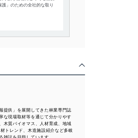
保護」のための全社的な取り
。
で利用目的の達成に必要な範
情報は、同意を得ずに目的外
従業者等の教育を徹底してま
管理の仕組みに、これらの法
報提供」を展開してきた林業専門誌
全対策を実施し、個人情報の
寧な現場取材等を通じて分かりやす
、木質バイオマス、人材育成、地域
木材トレンド、木造施設紹介など多岐
ータへの不要なアクセスを防止
る雑誌を目指しています。