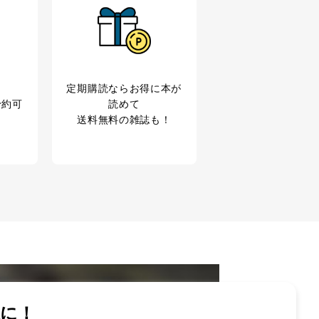
ため
め
育など応対品質向上のため
利用目的達成のため
、下記4.の開示等のご請求に
定期購読なら
お得に本が
うお願い致します。
予約可
読めて
送料無料の雑誌も！
ことはありません。ただし、
であるとき。
意を得ることが困難である場
対して協力する必要がある場合
扱いを委託・提供する場合、そ