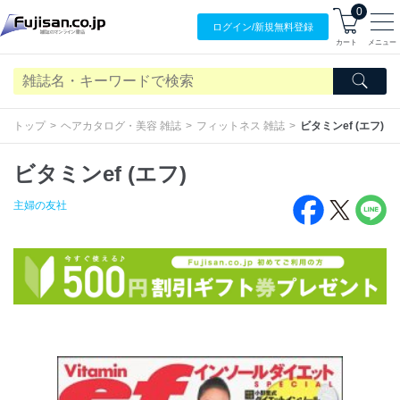
0
ログイン/
新規無料
登録
カート
メニュー
トップ
ヘアカタログ・美容 雑誌
フィットネス 雑誌
ビタミンef (エフ)
ビタミンef (エフ)
主婦の友社