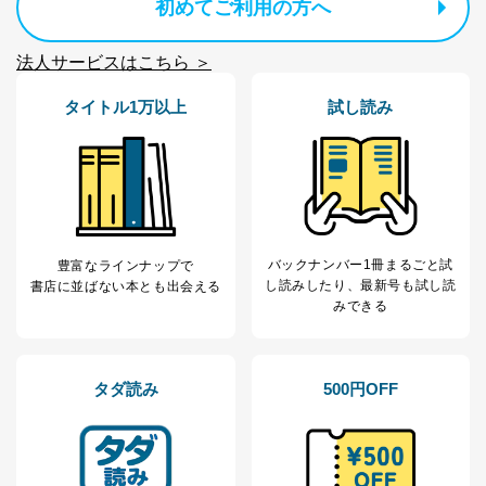
初めてご利用の方へ
情報システムの使用に伴う漏洩等の防止
メール等により個人データの含まれるファイルを
法人サービスはこちら ＞
送信する場合に、当該ファイルへのパスワードを
設定しています。
タイトル1万以上
試し読み
個人情報保護マネジメントシステムの継続的改善
当社は、内部監査及びマネジメントレビューの機会を通
じて、個人情報保護マネジメントシステムを継続的に改
善し、常に最良の状態を維持します。
苦情及び相談受付け窓口
バックナンバー1冊まるごと試
豊富なラインナップで
貴殿の個人情報及び当社の個人情報保護マネジメントシ
し読み
したり、最新号も試し読
書店に並ばない本とも出会える
ステムに関するご相談及び苦情については以下までご連
みできる
絡ください。
適切、かつ迅速に対応させていただきます。
株式会社富士山マガジンサービス 個人情報問い合わせ
タダ読み
500円OFF
係
TEL：0570-200-223
FAX：03-5459-7073
e-mail：
cs@fujisan.co.jp