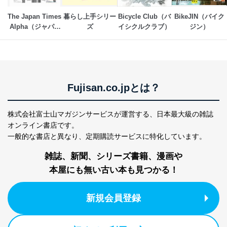
個人情報の安全管理措置
The Japan Times 
暮らし上手シリー
Bicycle Club（バ
BikeJIN（バイク
当社は、個人情報の正確性及び安全性を確保するため
Alpha（ジャパン
ズ
イシクルクラブ）
ジン）
に、下記セキュリティ対策をはじめとする安全対策を実
タイムズアルフ
施し、個人情報の漏えい、滅失またはき損の防止及び是
ァ）
正に努めます。
アクセス制御
個人データを取り扱うことのできる機器及び当該
機器を取り扱う従業者を明確化し、 個人データへ
Fujisan.co.jpとは？
の不要なアクセスを防止しています。
アクセス者の識別と認証
株式会社富士山マガジンサービスが運営する、
日本最大級の雑誌
機器に標準装備されているユーザー制御機能（ユ
オンライン書店です。
ーザーアカウント制御）により、個人情報データ
一般的な書店と異なり、
定期購読サービスに特化しています。
ベース等を取り扱う情報システムを使用する従業
者を識別・認証しています。
雑誌、新聞、シリーズ書籍、漫画や
本屋にも無い古い本も見つかる！
外部からの不正アクセス等の防止
個人データを取り扱う機器等のオペレーティング
システムを最新の状態に保持しています。
新規会員登録
個人データを取り扱う機器等にセキュリティ対策
ソフトウェア等を導入し、自動更新 機能等の活用
により、これを最新状態としています。