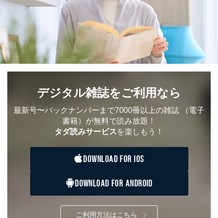
No
個人情報の種類
利用目的
購入商品の配送のため
商品代金回収のため
ｅメール等による商品、サービ
ス、キャンペーン等の広告の案内
当社の定期購読サ
のため
1
ービス等をご利用
個人が特定できない形で取得した
の方の個人情報
閲覧履歴や購買履歴等の情報を分
析して、趣味・嗜好に
応じた新商品・サービスに関する
デジタル雑誌をご利用なら
広告のため
当社にお問合わせ
お問い合わせ対応、トラブル対
最新号〜バックナンバーまで7000冊以上の雑誌
（電子
2
いただいた方の個
処、オペレーター教育など応対品
書籍）が無料で読み放題！
人情報
質向上のため
タダ読みサービス
を楽しもう！
カスタマーQ＆Aサイトの投稿内容
の確認のため
ｅメール等によるカスタマーQ＆A
DOWNLOAD FOR IOS
当社カスタマーQ＆
サイトのサービス内容のご案内の
3
Aサービス利用者
ため
ｅメール等による商品、サービ
DOWNLOAD FOR ANDROID
ス、キャンペーン等の広告に関す
るご案内のため
採用応募者の方の
4
採用選考、ご連絡のため
ご利用方法はこちら
個人情報