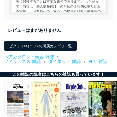
実に保護することは重要な責務であります。 したがっ
て、当社は「個人情報保護」のための全社的な取り組み
を実施し、お客様への「安心」の提供及び社会的責任の
責務を果たすことを確実にいたします。
個人情報の取得・利用・提供について
レビューはまだありません
当社は、個人情報の取得・利用・提供に際して、その利
用目的を明確にし、本人の同意を得たうえで利用目的の
達成に必要な範囲内で適法かつ公正な手段によって取
ビタミンef (エフ) の所属カテゴリ一覧
得・利用・提供を行います。また、当社が保有している
個人情報は、同意を得ずに目的外利用、第三者への提
ヘアカタログ・美容 雑誌
>
供・開示は行いません。当社においてはこれらの取り組
フィットネス 雑誌
ダイエット 雑誌
ヨガ 雑誌
/
/
みを確実にするため、従業者等の教育を徹底してまいり
ます。また、目的外利用を行わないために、適切な管理
この雑誌の読者はこちらの雑誌も買っています！
措置を講じます。
法令遵守
当社は、個人情報に関連する法令、国が定める指針及び
その他の規範を遵守します。また、当社の管理の仕組み
に、これらの法令及びその他の規範を常に適合させま
す。