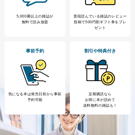
改訂：2025年2月20日
制定：2005年4月1日
株式会社富士山マガジンサービス
5,000冊以上の雑誌が
普段読んでいる雑誌のレビュー
代表取締役会長 西野 伸一郎
無料で読み放題
投稿で
500円割ギフト券をプレ
ゼント
個人情報の取扱いについて
１．個人情報保護管理者
事前予約
割引や特典付き
当社は以下の個人情報保護管理者を設置し、個人情報保
護管理者の責任のもと、個人情報を取得・アクセス・利
用・提供・管理いたします。
東京都渋谷区南平台町16-11
株式会社富士山マガジンサービス
代表取締役会長 西野 伸一郎
個人情報保護管理者: 経営管理グループディレクター 前
気になる本は
発売日前から事前
定期購読なら
田 嘉也
予約可能
お得に本が読めて
送料無料の雑誌も！
２．利用目的
当社が取り扱う開示対象個人情報の利用目的は次のとお
りです。