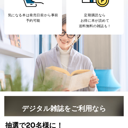
気になる本は
発売日前から事前
定期購読なら
予約可能
お得に本が読めて
送料無料の雑誌も！
デジタル雑誌をご利用なら
最新号〜バックナンバーまで7000冊以上の雑誌
（電子
書籍）が無料で読み放題！