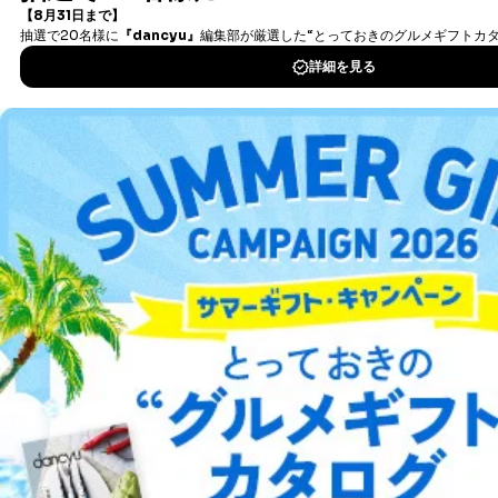
タダ読みサービス
を楽しもう！
DOWNLOAD FOR IOS
DOWNLOAD FOR ANDROID
ご利用方法はこちら
総合案内
アフィリエイト
採用情報
プレスリリース
お問い合わせ
利用規約
プライバシーポリシー
特定商取引法に基づく表示
会社案内
出版社の皆様へ
投資家の皆様へ
サイトマップ