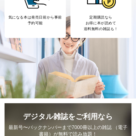
気になる本は
発売日前から事前
定期購読なら
予約可能
お得に本が読めて
送料無料の雑誌も！
デジタル雑誌をご利用なら
最新号〜バックナンバーまで7000冊以上の雑誌
（電子
書籍）が無料で読み放題！