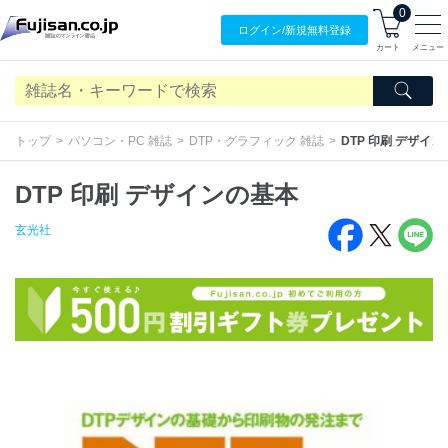
0
ログイン/
新規無料
登録
カート
メニュー
トップ
パソコン・PC 雑誌
DTP・グラフィック 雑誌
DTP 印刷 デザイ
DTP 印刷 デザインの基本
玄光社