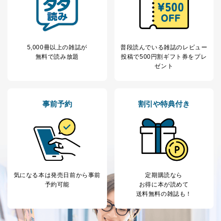
5,000冊以上の雑誌が
普段読んでいる雑誌のレビュー
無料で読み放題
投稿で
500円割ギフト券をプレ
ゼント
事前予約
割引や特典付き
気になる本は
発売日前から事前
定期購読なら
予約可能
お得に本が読めて
送料無料の雑誌も！