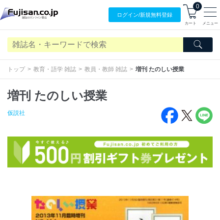
0
ログイン/
新規無料
登録
カート
メニュー
トップ
教育・語学 雑誌
教員・教師 雑誌
増刊 たのしい授業
増刊 たのしい授業
仮説社