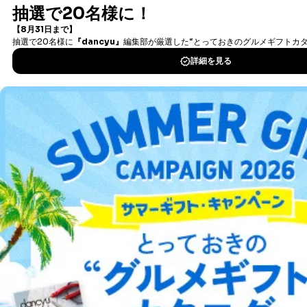
書籍）が無料で読み放題！
タダ読みサービス
を楽しもう！
DOWNLOAD FOR IOS
DOWNLOAD FOR ANDROID
ご利用方法はこちら
総合案内
アフィリエイト
採用情報
プレスリリース
お問い合わせ
利用規約
プライバシーポリシー
特定商取引法に基づく表示
会社案内
出版社の皆様へ