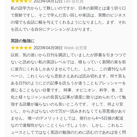
★★★★☆
2023年04月12日
Leo 会社員
私の語学力からして難しいのですが、日本の新聞とは違う切り口
で新鮮ですし、そこで学んだ言い回しや単語は、実際のビジネス
の場でも会話に幅を与えてくれるようになりました。まず、それ
を読んでいる自分にテンションが上がります。
英語の勉強に
★★★★★
2023年04月08日
Webb 自営業
以前、気の迷いから日刊を購読していましたが辞書を引きつつで
ないと読めない私の英語レベルでは、積もっていく新聞の束を前
に途方にくれるしかありませんでした。 しかし、この週刊なら8
ページ。これくらいなら意欲さえあれば読み切れます。何十頁も
ある日刊のようにどの記事を読もうか迷うこともプレッシャーを
感じることもない分量です。 時事、オピニオン、科学、食、文
化と様々なジャンルの良質な記事が適度に散りばめられていて勉
強する語彙が偏らないのも良いところです。 そして、何より安
いし、からさばらないので万が一読みきれなくても罪悪感があり
ません。 唯一のデメリットとしては、発行から4〜5日後の配送
なので速報性がないことくらいでしょうか。 しかし、これもニ
ュースとしてではなく英語の勉強のために読むのであれば全く問