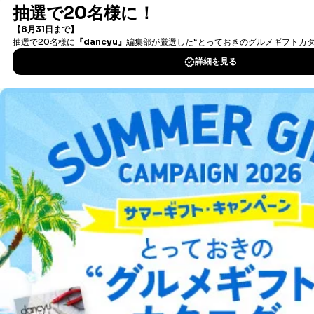
書籍）が無料で読み放題！
タダ読みサービス
を楽しもう！
DOWNLOAD FOR IOS
DOWNLOAD FOR ANDROID
ご利用方法はこちら
総合案内
アフィリエイト
採用情報
プレスリリース
お問い合わせ
利用規約
プライバシーポリシー
特定商取引法に基づく表示
会社案内
出版社の皆様へ