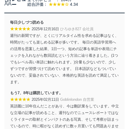
ー
総合評価：
★★★★☆
4.34
毎日少しづつ読める
★★★★★
2025年12月16日
ひろゆき827 会社員
週刊の新聞ですが、とくにリアルタイム性を求める記事はなく、
時間がたっても楽しめる記事が多いです。 毎日の英語学習用へ
の活用を思案した結果、1日一つ、短めの記事を単語や表現にチ
ェックを入れながら数回読むという方法に辿り着きました。(1つ
でもレベル高い単語に触れられます。)分量も少ないので、少し
ずつですが習慣づけて読めています。 日本語訳などもついてい
ないので、妥協されていない、本格的な英語を読めて満足してい
ます。
もう7、8年は購読しています。
★★★★★
2025年02月11日
Goblinlondon 自営業
英語圏に10年住んだことがあり、今は翻訳業をしています。中立
な立場の記事が読めること、週刊なのでニュースレポートではな
くライターの取材とインパクトのある写真、そして考察が詰まっ
ているので、時に暇がなく読めずに数ヶ月置いても問題ありませ