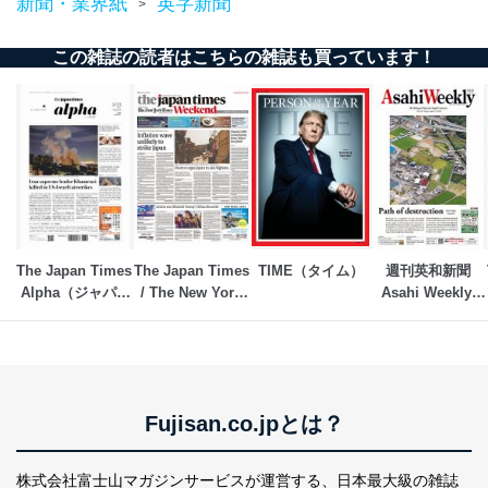
新聞・業界紙
英字新聞
>
この雑誌の読者はこちらの雑誌も買っています！
The Japan Times 
The Japan Times 
TIME（タイム）
週刊英和新聞
Alpha（ジャパン
/ The New York 
Asahi Weekly 
タイムズアルフ
Times Weekend 
（朝日ウイークリ
ァ）
Edition
ー）
Fujisan.co.jpとは？
株式会社富士山マガジンサービスが運営する、
日本最大級の雑誌