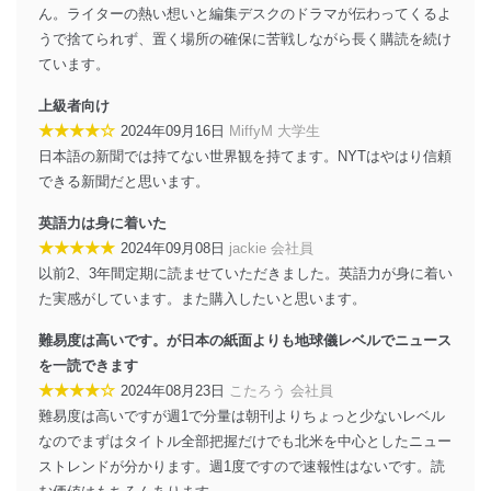
ん。ライターの熱い想いと編集デスクのドラマが伝わってくるよ
うで捨てられず、置く場所の確保に苦戦しながら長く購読を続け
ています。
上級者向け
★★★★☆
2024年09月16日
MiffyM 大学生
日本語の新聞では持てない世界観を持てます。NYTはやはり信頼
できる新聞だと思います。
英語力は身に着いた
★★★★★
2024年09月08日
jackie 会社員
以前2、3年間定期に読ませていただきました。英語力が身に着い
た実感がしています。また購入したいと思います。
難易度は高いです。が日本の紙面よりも地球儀レベルでニュース
を一読できます
★★★★☆
2024年08月23日
こたろう 会社員
難易度は高いですが週1で分量は朝刊よりちょっと少ないレベル
なのでまずはタイトル全部把握だけでも北米を中心としたニュー
ストレンドが分かります。週1度ですので速報性はないです。読