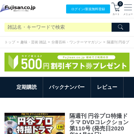
0
ログイン/
新規無料
登録
カート
メニュー
トップ
趣味・芸術 雑誌
分冊百科・ワンテーママガジン
隔週刊 円谷プロ
定期購読
バックナンバー
レビュー
隔週刊 円谷プロ特撮ド
ラマ DVDコレクション
第110号 (発売日2020