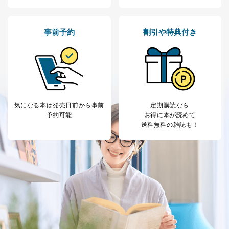
ス、キャンペーン等の広告の案内
当社の定期購読サ
のため
1
ービス等をご利用
個人が特定できない形で取得した
の方の個人情報
事前予約
割引や特典付き
閲覧履歴や購買履歴等の情報を分
析して、趣味・嗜好に
応じた新商品・サービスに関する
広告のため
当社にお問合わせ
お問い合わせ対応、トラブル対
2
いただいた方の個
処、オペレーター教育など応対品
人情報
質向上のため
カスタマーQ＆Aサイトの投稿内容
気になる本は
発売日前から事前
定期購読なら
の確認のため
予約可能
お得に本が読めて
ｅメール等によるカスタマーQ＆A
送料無料の雑誌も！
当社カスタマーQ＆
サイトのサービス内容のご案内の
3
Aサービス利用者
ため
ｅメール等による商品、サービ
ス、キャンペーン等の広告に関す
るご案内のため
採用応募者の方の
4
採用選考、ご連絡のため
個人情報
当社の従業者の個
人事、総務などの雇用管理等のた
5
人情報
め
パートナー（提携
購入商品配送のため