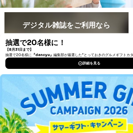
企業）からの委託
提携企業及びお客様がご購入され
により当社の
た商品の発売元企業からのｅメー
6
定期購読サービス
ル等による商品、
等をご利用の方の
サービス、キャンペーン等の広告
デジタル雑誌をご利用なら
個人情報
に関するご案内のため
当社のサービス利用状況の把握お
最新号〜バックナンバーまで7000冊以上の雑誌
（電子
よびその分析のため
書籍）が無料で読み放題！
お問い合わせ対応、トラブル対
SNS公式アカウン
処、オペレーター教育など応対品
タダ読みサービス
を楽しもう！
7
トに登録された方
質向上のため
の個人情報
その他当社のプライバシーポリシ
ー等にて公表する利用目的達成の
DOWNLOAD FOR IOS
ため
※上記の利用目的のうちNo.1～5については保有個人デ
DOWNLOAD FOR ANDROID
ータ（開示対象個人情報）の利用目的であり、下記4.の
開示等のご請求に対応させていただきます。
なお、6、7については、パートナー（提携企業）様又は
ご利用方法はこちら
各SNS運営会社様にご請求いただきますようお願い致し
ます。
３．個人情報の第三者提供について
総合案内
当社は、取得した個人情報を適切に管理し､あらかじめ