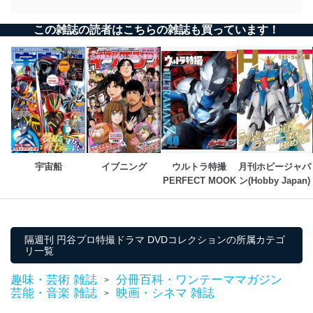
施し、個人情報の漏えい、滅失またはき損の防止及び是
正に努めます。
この雑誌の読者はこちらの雑誌も買っています！
アクセス制御
個人データを取り扱うことのできる機器及び当該
機器を取り扱う従業者を明確化し、 個人データへ
の不要なアクセスを防止しています。
アクセス者の識別と認証
機器に標準装備されているユーザー制御機能（ユ
ーザーアカウント制御）により、個人情報データ
ベース等を取り扱う情報システムを使用する従業
者を識別・認証しています。
宇宙船
イブニング
ウルトラ特撮
月刊ホビージャパ
PERFECT MOOK
ン(Hobby Japan)
外部からの不正アクセス等の防止
個人データを取り扱う機器等のオペレーティング
システムを最新の状態に保持しています。
個人データを取り扱う機器等にセキュリティ対策
隔週刊 円谷プロ特撮ドラマ DVDコレクションの所属カテゴ
ソフトウェア等を導入し、自動更新 機能等の活用
リ一覧
により、これを最新状態としています。
趣味・芸術 雑誌
分冊百科・ワンテーママガジン
情報システムの使用に伴う漏洩等の防止
>
芸能・音楽 雑誌
映画・シネマ 雑誌
メール等により個人データの含まれるファイルを
>
送信する場合に、当該ファイルへのパスワードを