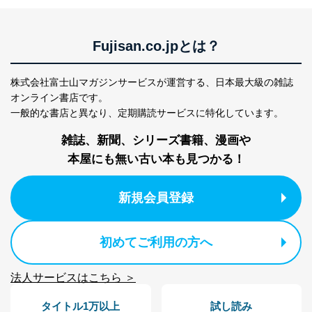
設定しています。
個人情報保護マネジメントシステムの継続的改善
Fujisan.co.jpとは？
当社は、内部監査及びマネジメントレビューの機会を通
じて、個人情報保護マネジメントシステムを継続的に改
株式会社富士山マガジンサービスが運営する、
日本最大級の雑誌
善し、常に最良の状態を維持します。
オンライン書店です。
苦情及び相談受付け窓口
一般的な書店と異なり、
定期購読サービスに特化しています。
貴殿の個人情報及び当社の個人情報保護マネジメントシ
雑誌、新聞、シリーズ書籍、漫画や
ステムに関するご相談及び苦情については以下までご連
本屋にも無い古い本も見つかる！
絡ください。
適切、かつ迅速に対応させていただきます。
新規会員登録
株式会社富士山マガジンサービス 個人情報問い合わせ
係
TEL：0570-200-223
初めてご利用の方へ
FAX：03-5459-7073
e-mail：
cs@fujisan.co.jp
改訂：2025年2月20日
法人サービスはこちら ＞
制定：2005年4月1日
株式会社富士山マガジンサービス
タイトル1万以上
試し読み