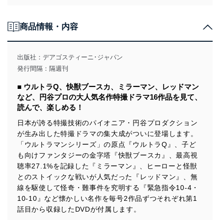
個人情報の取得・利用・提供について
商品情報・内容
当社は、個人情報の取得・利用・提供に際して、その利
用目的を明確にし、本人の同意を得たうえで利用目的の
達成に必要な範囲内で適法かつ公正な手段によって取
出版社：
デアゴスティーニ･ジャパン
得・利用・提供を行います。また、当社が保有している
発行間隔：隔週刊
個人情報は、同意を得ずに目的外利用、第三者への提
供・開示は行いません。当社においてはこれらの取り組
■ ウルトラQ、快獣ブースカ、ミラーマン、レッドマン
みを確実にするため、従業者等の教育を徹底してまいり
など、円谷プロの大人気名作特撮ドラマ16作品を見て、
ます。また、目的外利用を行わないために、適切な管理
読んで、楽しめる！
措置を講じます。
日本が誇る特撮技術のパイオニア・円谷プロダクション
法令遵守
が生み出した特撮ドラマの集大成がついに登場します。
「ウルトラマンシリーズ」の原点『ウルトラQ』、子ど
当社は、個人情報に関連する法令、国が定める指針及び
その他の規範を遵守します。また、当社の管理の仕組み
も向けファンタジーの金字塔『快獣ブースカ』、最高視
に、これらの法令及びその他の規範を常に適合させま
聴率27.1%を記録した『ミラーマン』、ヒーローと怪獣
す。
とのストイックな戦いが人気だった『レッドマン』、無
線を駆使して怪奇・難事件を究明する『緊急指令10-4・
個人情報の安全管理措置
10-10』など懐かしい名作を毎号2作品ずつそれぞれ第1
当社は、個人情報の正確性及び安全性を確保するため
話目から収録したDVDが付属します。
に、下記セキュリティ対策をはじめとする安全対策を実