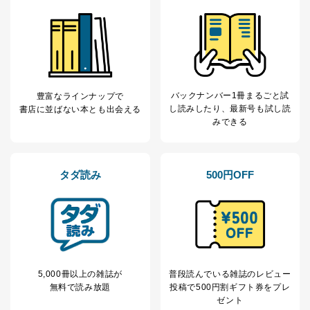
代表取締役会長 西野 伸一郎
個人情報の取扱いについて
１．個人情報保護管理者
当社は以下の個人情報保護管理者を設置し、個人情報保
護管理者の責任のもと、個人情報を取得・アクセス・利
バックナンバー1冊まるごと試
豊富なラインナップで
用・提供・管理いたします。
し読み
したり、最新号も試し読
書店に並ばない本とも出会える
みできる
東京都渋谷区南平台町16-11
株式会社富士山マガジンサービス
代表取締役会長 西野 伸一郎
個人情報保護管理者: 経営管理グループディレクター 前
タダ読み
500円OFF
田 嘉也
２．利用目的
当社が取り扱う開示対象個人情報の利用目的は次のとお
りです。
No
個人情報の種類
利用目的
5,000冊以上の雑誌が
普段読んでいる雑誌のレビュー
購入商品の配送のため
無料で読み放題
投稿で
500円割ギフト券をプレ
商品代金回収のため
ゼント
ｅメール等による商品、サービ