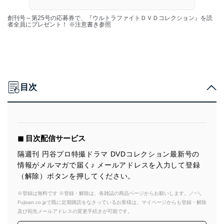
創刊号～第25号の応募券で、『ウルトラファイトＤＶＤコレクション』を読
者全員にプレゼント！ ※注意書き参照
目次
◼︎ 目次配信サービス
隔週刊 円谷プロ特撮ドラマ DVDコレクション最新号の
情報がメルマガで届く♪ メールアドレスを入力して登録
（解除）ボタンを押してください。
※登録は無料です ※登録・解除は、各雑誌の商品ページからお願いします。／~＼
Fujisan.co.jpで既に定期購読をなさっているお客様は、マイページからも登録・解除
及び宛先メールアドレスの変更手続きが可能です。