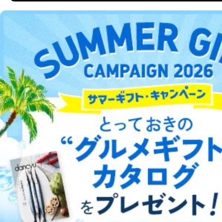
郵送料：860円（内訳：定形110円、書留480円、本
人限定受取郵便270円)
DOWNLOAD FOR ANDROID
(2024年10月1日現在)
※上記郵送料は国内郵便の場合の費用です。国外へ
の郵送の場合は、実費をご負担いただきます。
手数料等の支払方法
ご利用方法はこちら
費用のお支払方法は、郵送料分の郵便定額小為替を
申請書類に同封してください。
(郵便局にお支払いいただく手数料は申請者のご負担
です。また、郵便定額小為替は無記名でお願いしま
総合案内
す。) なお、郵送料は郵便定額小為替に代えて同額
分の切手でお支払いいただくこともできます。
アフィリエイト
採用情報
E.開示等の求めに対する回答方法
申請者の申請書面記載宛に書面（eメール含む）によっ
て回答いたします。書面以外での方法による回答をご希
プレスリリース
お問い合わせ
望される方は、手続き時にその旨ご連絡ください。
F.非開示事由について
利用規約
プライバシーポリシー
特定商取引法に基づく表示
会社案内
出版社の皆様へ
以下の(1)～(7)に該当する場合は、非開示とさせていた
投資家の皆様へ
サイトマップ
だきます。非開示を決定した場合は、その旨、理由を付
記して通知いたします。
(1)申請書に記載されている住所、本人確認のための書
類に記載されている住所、当社に登録されている住所が