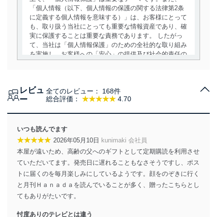
「個人情報（以下、個人情報の保護の関する法律第2条
に定義する個人情報を意味する）」は、お客様にとって
も、取り扱う当社にとっても重要な情報資産であり、確
実に保護することは重要な責務であります。 したがっ
て、当社は「個人情報保護」のための全社的な取り組み
を実施し、お客様への「安心」の提供及び社会的責任の
責務を果たすことを確実にいたします。
個人情報の取得・利用・提供について
レビュ
全てのレビュー：
168件
当社は、個人情報の取得・利用・提供に際して、その利
ー
総合評価：
★★★★★
4.70
用目的を明確にし、本人の同意を得たうえで利用目的の
達成に必要な範囲内で適法かつ公正な手段によって取
得・利用・提供を行います。また、当社が保有している
いつも読んでます
個人情報は、同意を得ずに目的外利用、第三者への提
★★★★★
2026年05月10日
kunimaki 会社員
供・開示は行いません。当社においてはこれらの取り組
本屋が遠いため、高齢の父へのギフトとして定期購読を利用させ
みを確実にするため、従業者等の教育を徹底してまいり
ます。また、目的外利用を行わないために、適切な管理
ていただいてます。発売日に遅れることもなさそうですし、ポス
措置を講じます。
トに届くのを毎月楽しみにしているようです。顔をのぞきに行く
と月刊Ｈａｎａｄａを読んでいることが多く、贈ったこちらとし
法令遵守
てもありがたいです。
当社は、個人情報に関連する法令、国が定める指針及び
忖度ありのテレビとは違う
その他の規範を遵守します。また、当社の管理の仕組み