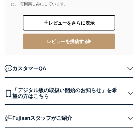
た。 毎回楽しみにしています。
当社が取り扱う開示対象個人情報の利用目的は次のとお
りです。
No
個人情報の種類
利用目的
レビューをさらに表示
購入商品の配送のため
商品代金回収のため
ｅメール等による商品、サービ
レビューを投稿する
ス、キャンペーン等の広告の案内
当社の定期購読サ
のため
1
ービス等をご利用
個人が特定できない形で取得した
の方の個人情報
閲覧履歴や購買履歴等の情報を分
カスタマーQA
析して、趣味・嗜好に
応じた新商品・サービスに関する
広告のため
当社にお問合わせ
お問い合わせ対応、トラブル対
「デジタル版の取扱い開始のお知らせ」を希
2
いただいた方の個
処、オペレーター教育など応対品
望の方はこちら
人情報
質向上のため
カスタマーQ＆Aサイトの投稿内容
の確認のため
ｅメール等によるカスタマーQ＆A
Fujisanスタッフがご紹介
当社カスタマーQ＆
サイトのサービス内容のご案内の
3
Aサービス利用者
ため
ｅメール等による商品、サービ