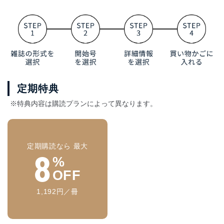
定期特典
※特典内容は購読プランによって異なります。
定期購読なら 最大
8
%
OFF
1,192円／冊