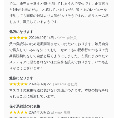
個人データを取り扱う機器等にセキュリティ対策
では、発売日を逃すと売り切れてしまうので安心です。正直言う
ソフトウェア等を導入し、自動更新 機能等の活用
と1冊がお高めだな、と感じていましたが、皆さまのレビューを
により、これを最新状態としています。
拝見しても同様の雑誌より人気がありそうですね。ボリューム感
もあり、満足しているようです。
情報システムの使用に伴う漏洩等の防止
メール等により個人データの含まれるファイルを
勉強になります
送信する場合に、当該ファイルへのパスワードを
★★★★★
設定しています。
2024年10月14日
パピー 会社員
父の愛読誌のため定期購読させていただいております。毎月自分
個人情報保護マネジメントシステムの継続的改善
で購入しているのを知っており、せめてもの親孝行のつもりで定
期購読契約をして自然と届くようにしました。左翼にまみれたマ
当社は、内部監査及びマネジメントレビューの機会を通
スメディアに惑わされない様に自身も読んでおります。いつもあ
じて、個人情報保護マネジメントシステムを継続的に改
善し、常に最良の状態を維持します。
りがとうございます！
苦情及び相談受付け窓口
勉強になります
★★★★★
2024年09月22日
arcadia 会社員
貴殿の個人情報及び当社の個人情報保護マネジメントシ
マスコミの変更報道に負けない知識がつきます。本物の情報を得
ステムに関するご相談及び苦情については以下までご連
絡ください。
られることに感謝しています。
適切、かつ迅速に対応させていただきます。
保守系雑誌の代表格
株式会社富士山マガジンサービス 個人情報問い合わせ
★★★★★
2024年08月27日
ynak 無職
係