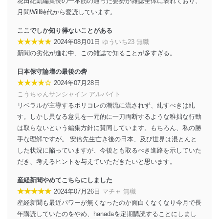
花田紀凱編集長の一本筋の通った姿勢が雑誌全体に表れており、
TEL：0570-200-223
月間Will時代から愛読しています。
FAX：03-5459-7073
e-mail：
cs@fujisan.co.jp
ここでしか知り得ないことがある
改訂：2025年2月20日
★★★★★
2024年08月01日
ゆういち23 無職
制定：2005年4月1日
新聞の劣化が進む中、この雑誌で知ることが多すぎる。
株式会社富士山マガジンサービス
代表取締役会長 西野 伸一郎
日本保守論壇の最後の砦
★★★★☆
個人情報の取扱いについて
2024年07月28日
こうちゃんサンシャイン アルバイト
１．個人情報保護管理者
リベラルが主導するポリコレの潮流に流されず、糺すべきは糺
す。しかし異なる意見を一元的に一刀両断するような稚拙な行動
当社は以下の個人情報保護管理者を設置し、個人情報保
は取らないという編集方針に賛同しています。もちろん、私の勝
護管理者の責任のもと、個人情報を取得・アクセス・利
用・提供・管理いたします。
手な理解ですが。 安倍先生亡き後の日本、及び世界は混とんと
した状況に陥っていますが、今後とも取るべき進路を示していた
東京都渋谷区南平台町16-11
だき、考えるヒントを与えていただきたいと思います。
株式会社富士山マガジンサービス
代表取締役会長 西野 伸一郎
産経新聞やめてこちらにしました
個人情報保護管理者: 経営管理グループディレクター 前
★★★★★
2024年07月26日
マチャ 無職
田 嘉也
産経新聞も最近パワーが無くなったのか面白くなくなり今月で長
２．利用目的
年購読していたのをやめ、hanadaを定期購読することにしまし