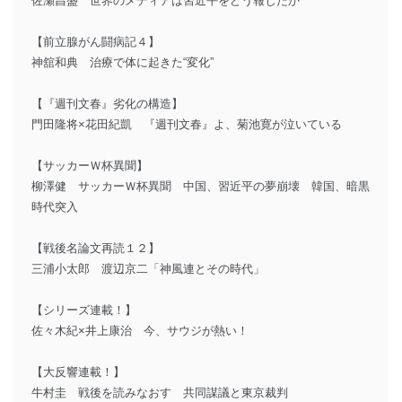
佐瀬昌盛 世界のメディアは習近平をどう報じたか
【前立腺がん闘病記４】
神舘和典 治療で体に起きた“変化”
【『週刊文春』劣化の構造】
門田隆将×花田紀凱 『週刊文春』よ、菊池寛が泣いている
【サッカーＷ杯異聞】
柳澤健 サッカーＷ杯異聞 中国、習近平の夢崩壊 韓国、暗黒
時代突入
【戦後名論文再読１２】
三浦小太郎 渡辺京二「神風連とその時代」
【シリーズ連載！】
佐々木紀×井上康治 今、サウジが熱い！
【大反響連載！】
牛村圭 戦後を読みなおす 共同謀議と東京裁判