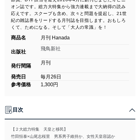
オン誌です。総力大特集から強力連載まで大納得の読み
応えです。スクープも含め、次々と問題を提起し、21世
紀の雑誌界をリードする月刊誌を目指します。おもしろ
くて、ためになる。そして「大人の常識」を！
商品名
月刊 Hanada
飛鳥新社
出版社
月刊
発行間隔
発売日
毎月26日
参考価格
1,300円
目次
【２大総力特集 天皇と移民】
竹田恒泰×山尾志桜里 男系男子維持か、女性天皇容認か