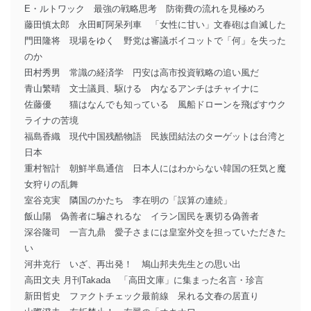
E・ルトワック 最強の戦略思考 防衛費の流れを見極めろ
藤田慎太郎 永田町阿呆列車 「女性に甘い」文春砲は自滅した
門田隆将 現場をゆく 野党は審議ボイコットで「何」を失った
のか
田村秀男 常識の経済学 円安は高市投資戦略の追い風だ
青山繁晴 文士議員、駆ける 内なるアンチはチャイナに
佐藤優 猫はなんでも知っている 風船ドローンを飛ばすウク
ライナの苦境
福島香織 現代中国残酷物語 民族団結法のターゲットは台湾と
日本
重村智計 朝鮮半島通信 日本人にはわからない韓国の狂気と魔
女狩りの乱舞
室谷克実 隣国のかたち 李在明の「誤算の連続」
飯山陽 偽善者に騙されるな イラン国民を裏切る偽善者
深谷隆司 一言九鼎 愛子さまには皇室外交を担っていただきた
い
河井克行 いざ、再出発！ 鳩山邦夫先生との思い出
高田文夫 月刊Takada 「高田文庫」に集まった名言・珍言
新田哲史 ファクトチェック最前線 呆れる文春の居直り