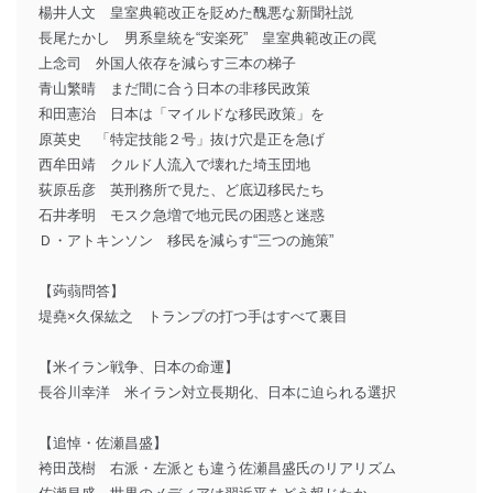
楊井人文 皇室典範改正を貶めた醜悪な新聞社説
長尾たかし 男系皇統を“安楽死” 皇室典範改正の罠
上念司 外国人依存を減らす三本の梯子
青山繁晴 まだ間に合う日本の非移民政策
和田憲治 日本は「マイルドな移民政策」を
原英史 「特定技能２号」抜け穴是正を急げ
西牟田靖 クルド人流入で壊れた埼玉団地
荻原岳彦 英刑務所で見た、ど底辺移民たち
石井孝明 モスク急増で地元民の困惑と迷惑
Ｄ・アトキンソン 移民を減らす“三つの施策”
【蒟蒻問答】
堤堯×久保紘之 トランプの打つ手はすべて裏目
【米イラン戦争、日本の命運】
長谷川幸洋 米イラン対立長期化、日本に迫られる選択
【追悼・佐瀬昌盛】
袴田茂樹 右派・左派とも違う佐瀬昌盛氏のリアリズム