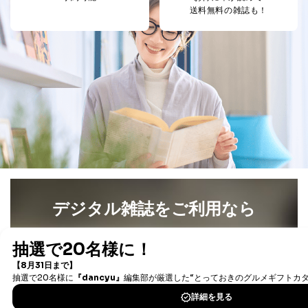
送料無料の雑誌も！
C.代理人様による開示等のご請求
開示等のご請求をすることについて代理人に委任する場
合は、前項の書類に加えて、下記書類をご同封くださ
い。
委任状
ご本人様が委任状に捺印し、捺印した印鑑の印鑑登
録証明書を添付してください。
代理人様が親権者などの法定代理人の場合は、委任
状に代えて、ご本人様との関係がわかる戸籍謄本も
しくは抄本、または住民票をご提出いただくことも
可能です。
代理人本人であることを確認するための書類
下記書類のうち、いずれかを同封してください。
（本籍地を塗りつぶしたものをご用意下さい。）
デジタル雑誌をご利用なら
・運転免許証の写し
・住民票の写し
最新号〜バックナンバーまで7000冊以上の雑誌
（電子
・健康保険証の被保険者証の写し
書籍）が無料で読み放題！
D.手数料について
タダ読みサービス
を楽しもう！
利用目的の通知、開示対象個人情報の開示請求につ
いては、1回の申請ごとに手数料、郵送料が必要で
す。
DOWNLOAD FOR IOS