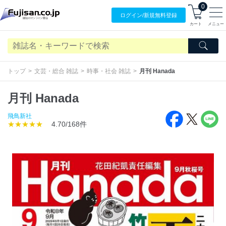
0
ログイン/
新規無料
登録
カート
メニュー
トップ
文芸・総合 雑誌
時事・社会 雑誌
月刊 Hanada
月刊 Hanada
飛鳥新社
★★★★★
4.70/168件