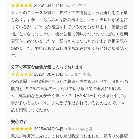
★★★★★
に、これらの法令及びその他の規範を常に適合させま
2026年04月14日
みかん 主婦
す。
テレビのニュース番組や、政治・世界情勢といった番組を見る事
もありますが、こちらの本を読み出すと、いかにテレビが嘘を言
個人情報の安全管理措置
っているか、片寄った報道をしているかが分かります。安倍元首
当社は、個人情報の正確性及び安全性を確保するため
相が亡くなってしまい、後の首相に興味がないのでしばらく定期
に、下記セキュリティ対策をはじめとする安全対策を実
購読を止めていましたが、高市さんになったのでまた定期購読を
施し、個人情報の漏えい、滅失またはき損の防止及び是
始めました。勉強にもなるし何度も読み返すくらい好きな雑誌で
正に努めます。
す。
アクセス制御
個人データを取り扱うことのできる機器及び当該
公平で率直な編集が気に入っております
機器を取り扱う従業者を明確化し、 個人データへ
★★★★★
2025年08月13日
CHERRY 無職
の不要なアクセスを防止しています。
今の新聞・一般雑誌やテレビの報道が左向きばかりで、政府への
批判と 政治家の言葉の一部だけの切り取りでの追及に明け暮
アクセス者の識別と認証
機器に標準装備されているユーザー制御機能（ユ
れ、建設的な意見が全く無い中で 【HANADA】だけは公平な記
ーザーアカウント制御）により、個人情報データ
事が多いと思います。少人数で作成されているとのことで、 今
ベース等を取り扱う情報システムを使用する従業
後も頑張ってください。
者を識別・認証しています。
安心です
外部からの不正アクセス等の防止
★★★★★
2025年04月04日
teikikou 会社員
個人データを取り扱う機器等のオペレーティング
家族が毎月楽しみにしており定期購読にしました。最寄りの書店
システムを最新の状態に保持しています。