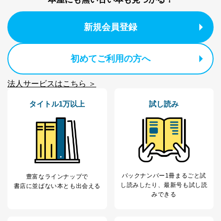
当該事業者の権利又は正当な利益を害するおそれがある
場合
新規会員登録
③国の機関又は地方公共団体が法令の定める事務を遂行
することに対して協力する必要がある場合であって、利
用目的を本人に通知し、又は公表することによって当該
事務の遂行に支障を及ぼすおそれがあるとき
初めてご利用の方へ
④開示対象個人情報の利用目的が明らかな場合
法人サービスはこちら ＞
開示対象個人情報については、保有個人データの本人ま
たはその代理人からの利用目的の通知、開示、変更等
タイトル1万以上
試し読み
（内容の訂正、追加または削除）、利用停止等（「利用
の停止または消去」「第三者への提供の停止」）の求め
に対応させていただいております。 当社顧客の皆様の
個人情報は「マイページ」にログインしていただくこと
で、訂正、追加、変更を行っていただくことが出来ま
す。マイページをご利用いただけない方、その他の方に
つきましては、下記Aをご覧ください。 また、ご登録い
ただいた個人情報のうち、市町村などの名称および郵便
バックナンバー1冊まるごと試
豊富なラインナップで
番号、金融機関の名称あるいはクレジットカードの有効
し読み
したり、最新号も試し読
書店に並ばない本とも出会える
期限など、商品のお届けやご請求を行う上で支障がある
みできる
情報に変更があった場合には、当社が登録情報を変更さ
せていただく場合があります。
A.開示等の求めの申し出先、提出していただく書面等