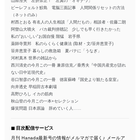
山際澄夫 左折禁止！ 左翼の「オキナワ」
ビーレフェルト鮫島 電脳三面記事 人間関係リセットの方法
（ネットのみ）
村西とおる 有名人の人生相談「人間だもの」相談者・佐藤二朗
阿曽山大噴火 バカ裁判傍聴記 少しでも早く行きたかった
私の"おいしい"お国自慢 階猛 岩手県
薬師寺寛邦 私のらくらく健康法 (取材・文/笹井恵里子)
笹井恵里子 暮らしの救急箱 夏バテに「うなぎ」
河村真木 世界の雑誌から
西川清史の今月この一冊 兼原信克／垂秀夫『中国共産党が語れ
ない日中近現代史』
谷口智彦の今月この一冊 徳富蘇峰『国史より観たる皇室』
向井透史 早稲田古本劇場
高野ひろし イカの筋肉
秋山登の今月この一本+セレクション
爆笑問題 日本原論 辞めていく人……
◼︎ 目次配信サービス
月刊 Hanada最新号の情報がメルマガで届く♪ メールア