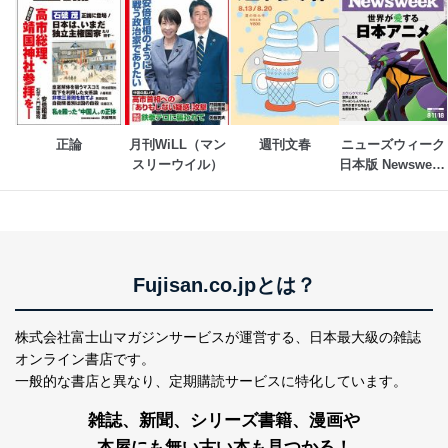
供先企業に個人情報を開示することがあります。
委託・提供先企業は具体的には以下のような企業です
が、これらに限りません。
委託先：カスタマーサポート支援会社 、クレジッ
トカード決済などの決済代行・料金回収会社、広
告配信サービス会社
提供先：出版社、出版物発売元、卸売会社、販売
正論
月刊WiLL（マン
週刊文春
ニューズウィーク
店など商品の供給者、梱包会社、配送会社、新聞
スリーウイル）
日本版 Newsweek 
販売店などの梱包・配送・配達会社
Japan
４．開示対象個人情報の「開示」「訂正」等の請求につ
いて
当社は、本人から、開示対象個人情報について利用目的
Fujisan.co.jpとは？
の通知を求められた場合には、遅滞なくこれに応じま
す。ただし、以下①～④のいずれかに該当する場合は、
利用目的の通知を行なうことはできません。そのとき
株式会社富士山マガジンサービスが運営する、
日本最大級の雑誌
は、本人に遅滞無くその旨を通知するとともに、理由を
説明させていただきます。
オンライン書店です。
一般的な書店と異なり、
定期購読サービスに特化しています。
①利用目的を本人に通知し、又は公表することによって
本人又は第三者の生命、身体、財産その他の権利利益を
雑誌、新聞、シリーズ書籍、漫画や
害するおそれがある場合
②利用目的を本人に通知し、又は公表することによって
本屋にも無い古い本も見つかる！