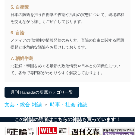
なお、6、7については、パートナー（提携企業）様又は
5. 自衛隊
各SNS運営会社様にご請求いただきますようお願い致し
ます。
日本の防衛を担う自衛隊の役割や活動の実態について、現場取材
を交えながら詳しくご紹介しております。
３．個人情報の第三者提供について
6. 言論
当社は、取得した個人情報を適切に管理し､あらかじめ
本人の同意を得ることなく第三者に提供することはあり
メディアの信頼性や情報発信のあり方、言論の自由に関する問題
ません。ただし、次の場合は除きます。
提起と多角的な議論をお届けしております。
法令に基づく場合
7. 朝鮮半島
人の生命､身体または財産の保護のために必要がある
北朝鮮・韓国をめぐる最新の政治情勢や日本との関係性につい
場合であって、本人の同意を得ることが困難であると
き。
て、各号で専門家がわかりやすく解説しております。
公衆衛生の向上または児童の健全な育成の推進のため
に特に必要がある場合であって、本人の同意を得るこ
とが困難である場合。
月刊 Hanadaの所属カテゴリ一覧
国の機関もしくは地方公共団体またはその委託を受け
た者が法令の定める事務を遂行することに対して協力
文芸・総合 雑誌
時事・社会 雑誌
>
する必要がある場合であって、本人の同意を得ること
により当該事務の遂行に支障を及ぼすおそれがあると
き。
この雑誌の読者はこちらの雑誌も買っています！
上記２．の利用目的を実施するために守秘義務を結ん
だ企業に、業務の一部として個人情報の取扱いを委
託・提供する場合、その業務に必要な範囲で委託・提