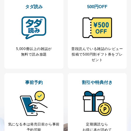
開示等の求めは、電話又は電子メールにて下記までお申
タダ読み
500円OFF
し付けください。開示等の求めに際して提出していただ
く書面等については、その際にご案内いたします。
■電話による場合
TEL:0570-200-223
株式会社富士山マガジンサービス 個人情報問い合わせ
係
5,000冊以上の雑誌が
普段読んでいる雑誌のレビュー
受付時間：10:00～17:00（土、日、祝、年末年始休業）
無料で読み放題
投稿で
500円割ギフト券をプレ
ゼント
■電子メールによる場合
e-mail：
cs@fujisan.co.jp
B.開示等の対応に際して、以下記載の項目のうち2項目
以上での本人確認を実施させていただきます。
事前予約
割引や特典付き
商品を購入された個人のお客様：氏名、住所、電話番
号、顧客番号、メールアドレス
商品を購入された法人のお客様：氏名、会社名、部署
名、会社住所、電話番号、顧客番号、メールアドレス
採用に応募された方：氏名、住所、所属学校（会社）
名
お取引先様：会社名、部署名、氏名、住所
気になる本は
発売日前から事前
定期購読なら
株主様：氏名、住所、（会社名）
予約可能
お得に本が読めて