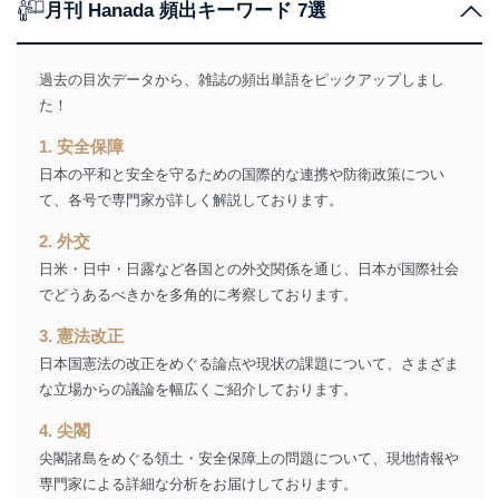
ス、キャンペーン等の広告に関す
月刊 Hanada 頻出キーワード 7選
るご案内のため
採用応募者の方の
4
採用選考、ご連絡のため
個人情報
過去の目次データから、雑誌の頻出単語をピックアップしまし
当社の従業者の個
人事、総務などの雇用管理等のた
5
た！
人情報
め
パートナー（提携
購入商品配送のため
1. 安全保障
企業）からの委託
提携企業及びお客様がご購入され
日本の平和と安全を守るための国際的な連携や防衛政策につい
により当社の
た商品の発売元企業からのｅメー
6
定期購読サービス
ル等による商品、
て、各号で専門家が詳しく解説しております。
等をご利用の方の
サービス、キャンペーン等の広告
2. 外交
個人情報
に関するご案内のため
当社のサービス利用状況の把握お
日米・日中・日露など各国との外交関係を通じ、日本が国際社会
よびその分析のため
でどうあるべきかを多角的に考察しております。
お問い合わせ対応、トラブル対
SNS公式アカウン
処、オペレーター教育など応対品
3. 憲法改正
7
トに登録された方
質向上のため
の個人情報
日本国憲法の改正をめぐる論点や現状の課題について、さまざま
その他当社のプライバシーポリシ
な立場からの議論を幅広くご紹介しております。
ー等にて公表する利用目的達成の
ため
4. 尖閣
※上記の利用目的のうちNo.1～5については保有個人デ
尖閣諸島をめぐる領土・安全保障上の問題について、現地情報や
ータ（開示対象個人情報）の利用目的であり、下記4.の
開示等のご請求に対応させていただきます。
専門家による詳細な分析をお届けしております。