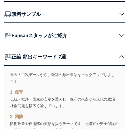
購入商品の配送のため
商品代金回収のため
ｅメール等による商品、サービ
無料サンプル
ス、キャンペーン等の広告の案内
当社の定期購読サ
のため
1
ービス等をご利用
個人が特定できない形で取得した
の方の個人情報
Fujisanスタッフがご紹介
閲覧履歴や購買履歴等の情報を分
析して、趣味・嗜好に
応じた新商品・サービスに関する
広告のため
正論 頻出キーワード 7選
当社にお問合わせ
お問い合わせ対応、トラブル対
2
いただいた方の個
処、オペレーター教育など応対品
人情報
質向上のため
カスタマーQ＆Aサイトの投稿内容
過去の目次データから、雑誌の頻出単語をピックアップしまし
の確認のため
た！
ｅメール等によるカスタマーQ＆A
当社カスタマーQ＆
サイトのサービス内容のご案内の
1. 保守
3
Aサービス利用者
ため
伝統・秩序・国家の安定を重んじ、保守の視点から現代の政治・
ｅメール等による商品、サービ
社会問題を幅広く論じています。
ス、キャンペーン等の広告に関す
るご案内のため
2. 国防
採用応募者の方の
4
採用選考、ご連絡のため
防衛政策や自衛隊の実態を扱うテーマです。元将官や安全保障の
個人情報