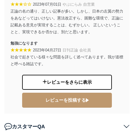
★★★☆☆
2023年07月01日
やぶにらみ 自営業
制定：2005年4月1日
株式会社富士山マガジンサービス
正論の名の通り、正しい記事が多い。しかし、日本の左翼の勢力
代表取締役会長 西野 伸一郎
をあなどってはいけない。憲法改正すら、困難な環境で、正論に
記載ある意見が実現することは、むずかしい。 正しいというこ
個人情報の取扱いについて
とと、実現できるか否かは、別だと思います。
１．個人情報保護管理者
勉強になります
当社は以下の個人情報保護管理者を設置し、個人情報保
★★★★★
2023年04月27日
日刊正論 会社員
護管理者の責任のもと、個人情報を取得・アクセス・利
社会で起きている様々な問題を詳しく述べてあります。我が道標
用・提供・管理いたします。
と呼べる雑誌です。
東京都渋谷区南平台町16-11
株式会社富士山マガジンサービス
レビューをさらに表示
代表取締役会長 西野 伸一郎
個人情報保護管理者: 経営管理グループディレクター 前
田 嘉也
レビューを投稿する
２．利用目的
当社が取り扱う開示対象個人情報の利用目的は次のとお
りです。
カスタマーQA
No
個人情報の種類
利用目的