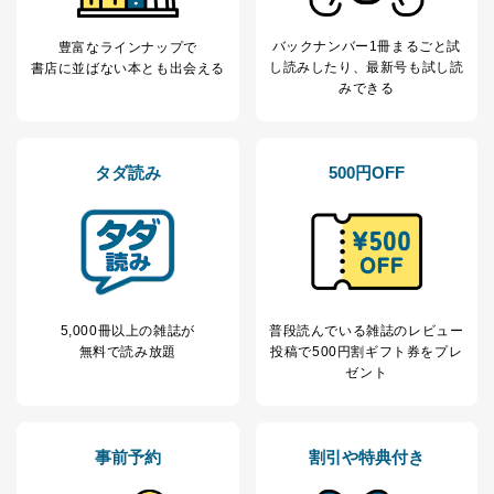
■電話による場合
TEL:0570-200-223
バックナンバー1冊まるごと試
豊富なラインナップで
株式会社富士山マガジンサービス 個人情報問い合わせ
し読み
したり、最新号も試し読
書店に並ばない本とも出会える
係
みできる
受付時間：10:00～17:00（土、日、祝、年末年始休業）
■電子メールによる場合
e-mail：
cs@fujisan.co.jp
タダ読み
500円OFF
B.開示等の対応に際して、以下記載の項目のうち2項目
以上での本人確認を実施させていただきます。
商品を購入された個人のお客様：氏名、住所、電話番
号、顧客番号、メールアドレス
商品を購入された法人のお客様：氏名、会社名、部署
名、会社住所、電話番号、顧客番号、メールアドレス
採用に応募された方：氏名、住所、所属学校（会社）
5,000冊以上の雑誌が
普段読んでいる雑誌のレビュー
名
無料で読み放題
投稿で
500円割ギフト券をプレ
お取引先様：会社名、部署名、氏名、住所
ゼント
株主様：氏名、住所、（会社名）
C.代理人様による開示等のご請求
開示等のご請求をすることについて代理人に委任する場
事前予約
割引や特典付き
合は、前項の書類に加えて、下記書類をご同封くださ