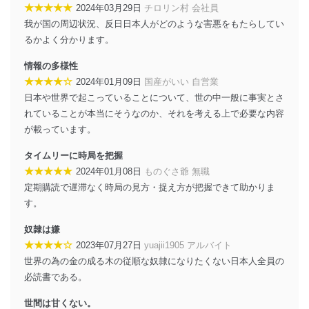
情報システムの使用に伴う漏洩等の防止
★★★★★
2024年03月29日
チロリン村 会社員
メール等により個人データの含まれるファイルを
我が国の周辺状況、反日日本人がどのような害悪をもたらしてい
送信する場合に、当該ファイルへのパスワードを
るかよく分かります。
設定しています。
情報の多様性
個人情報保護マネジメントシステムの継続的改善
★★★★☆
2024年01月09日
国産がいい 自営業
当社は、内部監査及びマネジメントレビューの機会を通
日本や世界で起こっていることについて、世の中一般に事実とさ
じて、個人情報保護マネジメントシステムを継続的に改
れていることが本当にそうなのか、それを考える上で必要な内容
善し、常に最良の状態を維持します。
が載っています。
苦情及び相談受付け窓口
タイムリーに時局を把握
貴殿の個人情報及び当社の個人情報保護マネジメントシ
★★★★★
2024年01月08日
ものぐさ爺 無職
ステムに関するご相談及び苦情については以下までご連
定期購読で遅滞なく時局の見方・捉え方が把握できて助かりま
絡ください。
す。
適切、かつ迅速に対応させていただきます。
奴隷は嫌
株式会社富士山マガジンサービス 個人情報問い合わせ
★★★★☆
2023年07月27日
yuajii1905 アルバイト
係
世界の為の金の成る木の従順な奴隷になりたくない日本人全員の
TEL：0570-200-223
FAX：03-5459-7073
必読書である。
e-mail：
cs@fujisan.co.jp
世間は甘くない。
改訂：2025年2月20日