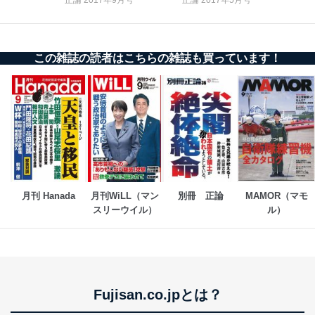
トカード決済などの決済代行・料金回収会社、広
告配信サービス会社
提供先：出版社、出版物発売元、卸売会社、販売
店など商品の供給者、梱包会社、配送会社、新聞
この雑誌の読者はこちらの雑誌も買っています！
販売店などの梱包・配送・配達会社
４．開示対象個人情報の「開示」「訂正」等の請求につ
いて
当社は、本人から、開示対象個人情報について利用目的
の通知を求められた場合には、遅滞なくこれに応じま
す。ただし、以下①～④のいずれかに該当する場合は、
利用目的の通知を行なうことはできません。そのとき
は、本人に遅滞無くその旨を通知するとともに、理由を
説明させていただきます。
月刊 Hanada
月刊WiLL（マン
別冊　正論
MAMOR（マモ
スリーウイル）
ル）
①利用目的を本人に通知し、又は公表することによって
本人又は第三者の生命、身体、財産その他の権利利益を
害するおそれがある場合
②利用目的を本人に通知し、又は公表することによって
当該事業者の権利又は正当な利益を害するおそれがある
場合
Fujisan.co.jpとは？
③国の機関又は地方公共団体が法令の定める事務を遂行
することに対して協力する必要がある場合であって、利