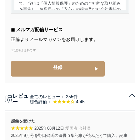
て、当社は「個人情報保護」のための全社的な取り組み
を実施し、お客様への「安心」の提供及び社会的責任の
責務を果たすことを確実にいたします。
個人情報の取得・利用・提供について
◼︎ メルマガ配信サービス
当社は、個人情報の取得・利用・提供に際して、その利
正論よりメールマガジンをお届けします。
用目的を明確にし、本人の同意を得たうえで利用目的の
達成に必要な範囲内で適法かつ公正な手段によって取
※登録は無料です
得・利用・提供を行います。また、当社が保有している
個人情報は、同意を得ずに目的外利用、第三者への提
登録
供・開示は行いません。当社においてはこれらの取り組
みを確実にするため、従業者等の教育を徹底してまいり
ます。また、目的外利用を行わないために、適切な管理
措置を講じます。
レビュ
全てのレビュー：
255件
法令遵守
ー
総合評価：
★★★★☆
4.45
当社は、個人情報に関連する法令、国が定める指針及び
その他の規範を遵守します。また、当社の管理の仕組み
に、これらの法令及びその他の規範を常に適合させま
感銘を受けた
す。
★★★★★
2025年08月12日
愛国者 会社員
2025年9月号を野口健氏の遺骨収集記事が読みたくて購入。記事
個人情報の安全管理措置