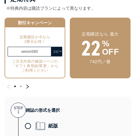
※特典内容は購読プランによって異なります。
割引キャンペーン
定期購読なら 最大
22
定期購読が今なら
%
2冊分お得！
OFF
seiron580
コピー
742円／冊
ご注文内容の確認ページの
「ギフト券登録/変更」から
ご利用ください
STEP
雑誌の形式を選択
1
紙版