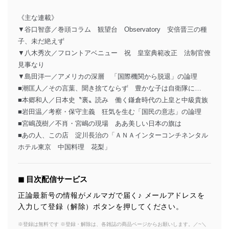
《主な連載》
▼谷口智彦／巻頭コラム 観望台 Observatory 安倍晋三の種
子、未だ絶えず
▼八木秀次／フロントアベニュー 祝 皇室典範改正 法制官僚
見事なり
▼島田洋一／アメリカの深層 「国際機関から脱退」の論理
■潮匡人／その言葉、聞き捨てならず 豊かな子は自衛隊に…
■本郷和人／日本史〝裏〟読み 働く鎌倉時代の上皇と中級貴族
■岩田温／考察・保守主義 狂気を生む「国民の意志」の論理
■宮嶋茂樹／不肖・宮嶋の現場 ああ美しい日本の旗は
■あの人、この店 淀川長治の「ＡＮＡインターコンチネンタル
ホテル東京 中国料理 花梨」
◼︎ 目次配信サービス
正論最新号の情報がメルマガで届く♪ メールアドレスを
入力して登録（解除）ボタンを押してください。
※登録は無料です ※登録・解除は、各雑誌の商品ページからお願いします。／~＼