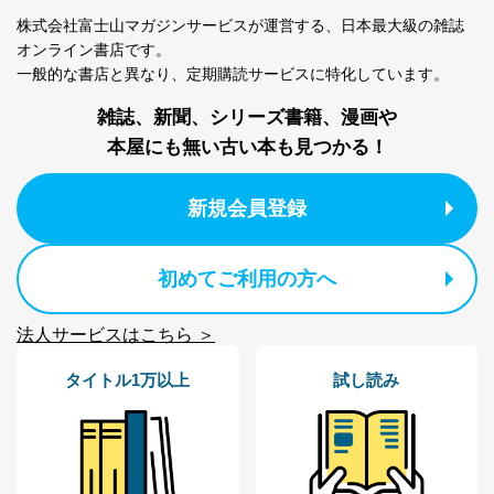
用目的を本人に通知し、又は公表することによって当該
株式会社富士山マガジンサービスが運営する、
日本最大級の雑誌
事務の遂行に支障を及ぼすおそれがあるとき
オンライン書店です。
④開示対象個人情報の利用目的が明らかな場合
一般的な書店と異なり、
定期購読サービスに特化しています。
開示対象個人情報については、保有個人データの本人ま
雑誌、新聞、シリーズ書籍、漫画や
たはその代理人からの利用目的の通知、開示、変更等
（内容の訂正、追加または削除）、利用停止等（「利用
本屋にも無い古い本も見つかる！
の停止または消去」「第三者への提供の停止」）の求め
に対応させていただいております。 当社顧客の皆様の
個人情報は「マイページ」にログインしていただくこと
新規会員登録
で、訂正、追加、変更を行っていただくことが出来ま
す。マイページをご利用いただけない方、その他の方に
つきましては、下記Aをご覧ください。 また、ご登録い
初めてご利用の方へ
ただいた個人情報のうち、市町村などの名称および郵便
番号、金融機関の名称あるいはクレジットカードの有効
期限など、商品のお届けやご請求を行う上で支障がある
法人サービスはこちら ＞
情報に変更があった場合には、当社が登録情報を変更さ
せていただく場合があります。
タイトル1万以上
試し読み
A.開示等の求めの申し出先、提出していただく書面等
開示等の求めは、電話又は電子メールにて下記までお申
し付けください。開示等の求めに際して提出していただ
く書面等については、その際にご案内いたします。