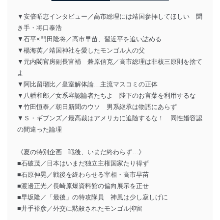
▼安倍昭恵インタビュー／高市総理には靖国参拝してほしい 聞
き手・将口泰浩
▼石平×門田隆将／高市早苗、習近平を追い詰める
▼楊海英／靖国神社を愛したモンゴル人の父
▼元内閣官房副長官補 兼原信克／高市総理は非核三原則を捨て
よ
▼阿比留瑠比／皇室解体論…主流マスコミの正体
▼八幡和郎／女系容認論者たちよ 陛下のお言葉を利用するな
▼竹田恒泰／朝日新聞のウソ 男系継承は物語にあらず
▼Ｓ・ギブンズ／最高裁はアメリカに追随するな！ 同性婚容認
の間違った論理
《夏の特別企画 戦後、いまだ終わらず…》
■石破茂／日本はいまだ独立主権国家たり得ず
■石原伸晃／戦後を終わらせる宰相・高市早苗
■渡邊正光／長崎原爆資料館の偏向展示を正せ
■早坂隆／「最後」の特攻隊員 神風は少し寂しげに
■井手裕彦／外交に黙殺されたモンゴル抑留