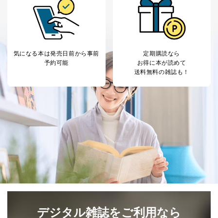
い。
委任状
ご本人様が委任状に捺印し、捺印した印鑑の印鑑登
録証明書を添付してください。
代理人様が親権者などの法定代理人の場合は、委任
状に代えて、ご本人様との関係がわかる戸籍謄本も
気になる本は
発売日前から事前
定期購読なら
しくは抄本、または住民票をご提出いただくことも
予約可能
お得に本が読めて
可能です。
送料無料の雑誌も！
代理人本人であることを確認するための書類
下記書類のうち、いずれかを同封してください。
（本籍地を塗りつぶしたものをご用意下さい。）
・運転免許証の写し
・住民票の写し
・健康保険証の被保険者証の写し
D.手数料について
利用目的の通知、開示対象個人情報の開示請求につ
いては、1回の申請ごとに手数料、郵送料が必要で
す。
郵送料：860円（内訳：定形110円、書留480円、本
人限定受取郵便270円)
(2024年10月1日現在)
※上記郵送料は国内郵便の場合の費用です。国外へ
デジタル雑誌をご利用なら
の郵送の場合は、実費をご負担いただきます。