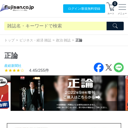
0
ログイン/
新規無料
登録
カート
メニュー
トップ
ビジネス・経済 雑誌
政治 雑誌
正論
正論
産経新聞社
★★★★☆
4.45/255件