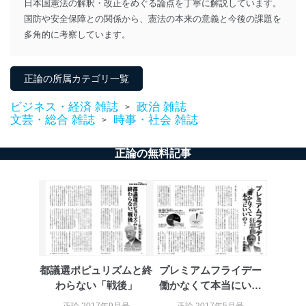
日本国憲法の解釈・改正をめぐる論点を丁寧に解説しています。
国防や安全保障との関係から、憲法の本来の意義と今後の課題を
当社は、取得した個人情報を適切に管理し､あらかじめ
多角的に考察しています。
本人の同意を得ることなく第三者に提供することはあり
ません。ただし、次の場合は除きます。
法令に基づく場合
正論の所属カテゴリ一覧
人の生命､身体または財産の保護のために必要がある
場合であって、本人の同意を得ることが困難であると
ビジネス・経済 雑誌
政治 雑誌
き。
>
文芸・総合 雑誌
時事・社会 雑誌
公衆衛生の向上または児童の健全な育成の推進のため
>
に特に必要がある場合であって、本人の同意を得るこ
とが困難である場合。
正論の無料記事
国の機関もしくは地方公共団体またはその委託を受け
た者が法令の定める事務を遂行することに対して協力
する必要がある場合であって、本人の同意を得ること
により当該事務の遂行に支障を及ぼすおそれがあると
き。
上記２．の利用目的を実施するために守秘義務を結ん
だ企業に、業務の一部として個人情報の取扱いを委
託・提供する場合、その業務に必要な範囲で委託・提
供先企業に個人情報を開示することがあります。
都議選ポピュリズムと終
プレミアムフライデー
委託・提供先企業は具体的には以下のような企業です
わらない「戦後」
働かなくて本当にいい
が、これらに限りません。
の？
委託先：カスタマーサポート支援会社 、クレジッ
正論 2017年9月号
正論 2017年5月号