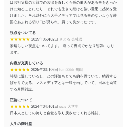
はお祖父様の大戦での苦悩を奇しくも孫の健氏がある事をきっか
当社は、個人情報の正確性及び安全性を確保するため
けに知ることになり、それでも生きて続ける強い意思に感銘を受
に、下記セキュリティ対策をはじめとする安全対策を実
けました。それ以外にも大手メディアでは見る事のないような愛
施し、個人情報の漏えい、滅失またはき損の防止及び是
国心あふれる切り口が見られ、買って良かったです。
正に努めます。
アクセス制御
視点をついてる
個人データを取り扱うことのできる機器及び当該
★★★★★
2025年06月02日
さとる 会社員
機器を取り扱う従業者を明確化し、 個人データへ
素晴らしい視点をついてます。 違って視点でかなり勉強になり
の不要なアクセスを防止しています。
ます。
アクセス者の識別と認証
内容が充実している
機器に標準装備されているユーザー制御機能（ユ
★★★★★
2025年03月06日
fumi3355 無職
ーザーアカウント制御）により、個人情報データ
ベース等を取り扱う情報システムを使用する従業
時期に適しているし、どの評論もとても的を得ていて、納得する
者を識別・認証しています。
ばかりである。マスメディアとは一線を画していて、日本を両道
する月間雑誌。
外部からの不正アクセス等の防止
個人データを取り扱う機器等のオペレーティング
正論について
システムを最新の状態に保持しています。
★★★★★
2024年04月01日
ss.s 大学生
個人データを取り扱う機器等にセキュリティ対策
ソフトウェア等を導入し、自動更新 機能等の活用
日本人としての誇りと自覚を取り戻させてくれる雑誌。
により、これを最新状態としています。
人生の羅針盤