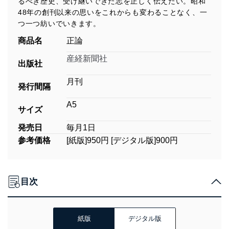
るべき歴史、受け継いできた志を正しく伝えたい。昭和
48年の創刊以来の思いをこれからも変わることなく、一
つ一つ紡いでいきます。
商品名
正論
産経新聞社
出版社
月刊
発行間隔
A5
サイズ
発売日
毎月1日
参考価格
[紙版]950円 [デジタル版]900円
目次
紙版
デジタル版