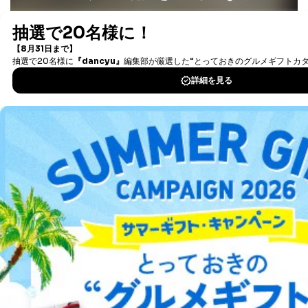
手数料等の支払方法
最新号〜バックナンバーまで7000冊以上の雑誌
（電子
費用のお支払方法は、郵送料分の郵便定額小為替を
書籍）が無料で読み放題！
申請書類に同封してください。
タダ読みサービス
を楽しもう！
(郵便局にお支払いいただく手数料は申請者のご負担
です。また、郵便定額小為替は無記名でお願いしま
す。) なお、郵送料は郵便定額小為替に代えて同額
DOWNLOAD FOR IOS
分の切手でお支払いいただくこともできます。
E.開示等の求めに対する回答方法
DOWNLOAD FOR ANDROID
申請者の申請書面記載宛に書面（eメール含む）によっ
て回答いたします。書面以外での方法による回答をご希
望される方は、手続き時にその旨ご連絡ください。
ご利用方法はこちら
F.非開示事由について
以下の(1)～(7)に該当する場合は、非開示とさせていた
だきます。非開示を決定した場合は、その旨、理由を付
記して通知いたします。
総合案内
(1)申請書に記載されている住所、本人確認のための書
類に記載されている住所、当社に登録されている住所が
アフィリエイト
採用情報
一致しないときなど本人が確認できない場合
(2)代理人による申請に際して､代理権が確認できない場
合
プレスリリース
お問い合わせ
(3)所定の申請書類に不備があった場合