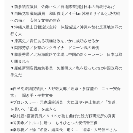
▼前参議院議員 佐藤正久／自衛隊差別は日本の自殺行為だ
▼自民党衆議院議員 和田義明／４千km射程ミサイルと現代戦
への備え 安保３文書の焦点
▼沖縄八重山日報論説主幹 仲新城誠／沖縄を蝕む反基地無罪の
行く末
▼原英史／責任ある積極財政をいかに成功させるか
▼岡部芳彦／反撃のウクライナ ドローン戦の裏側
▼勝股秀通／北極海航路で出現…中国の新シーレーン 日本は取
り囲まれる
▼産経新聞客員編集委員 矢板明夫／私を殴ったのは中国政府の
手先だ
■自民党衆議院議員・大野敬太郎／理系・参謀型の「ニュー安保
族」 聞き手・平井文夫
■プロレスラー・元参議院議員 大仁田厚×井上和彦／「邪道」
を貫いて「正道」を生きる
■飯村豊×斎藤貴男／ＮＨＫが捻じ曲げた総力戦研究所の真実
■岡美希／トルコに建つ もうひとつの安倍晋三像
■桑原聡／正論〝名物〟編集長、逝く… 追悼・大島信三さん