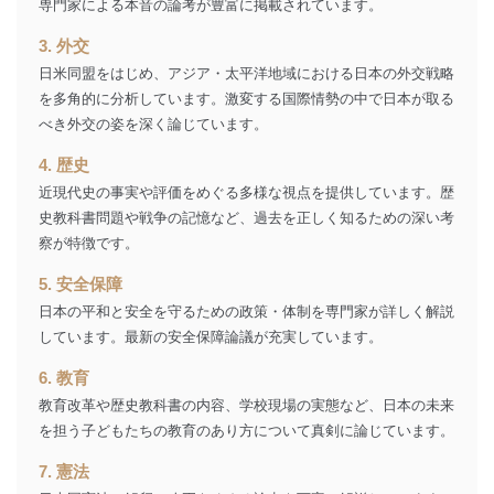
当社の従業者の個
人事、総務などの雇用管理等のた
専門家による本音の論考が豊富に掲載されています。
5
人情報
め
3. 外交
パートナー（提携
購入商品配送のため
企業）からの委託
提携企業及びお客様がご購入され
日米同盟をはじめ、アジア・太平洋地域における日本の外交戦略
により当社の
た商品の発売元企業からのｅメー
6
を多角的に分析しています。激変する国際情勢の中で日本が取る
定期購読サービス
ル等による商品、
べき外交の姿を深く論じています。
等をご利用の方の
サービス、キャンペーン等の広告
個人情報
に関するご案内のため
4. 歴史
当社のサービス利用状況の把握お
近現代史の事実や評価をめぐる多様な視点を提供しています。歴
よびその分析のため
お問い合わせ対応、トラブル対
史教科書問題や戦争の記憶など、過去を正しく知るための深い考
SNS公式アカウン
処、オペレーター教育など応対品
察が特徴です。
7
トに登録された方
質向上のため
の個人情報
その他当社のプライバシーポリシ
5. 安全保障
ー等にて公表する利用目的達成の
日本の平和と安全を守るための政策・体制を専門家が詳しく解説
ため
しています。最新の安全保障論議が充実しています。
※上記の利用目的のうちNo.1～5については保有個人デ
ータ（開示対象個人情報）の利用目的であり、下記4.の
6. 教育
開示等のご請求に対応させていただきます。
教育改革や歴史教科書の内容、学校現場の実態など、日本の未来
なお、6、7については、パートナー（提携企業）様又は
各SNS運営会社様にご請求いただきますようお願い致し
を担う子どもたちの教育のあり方について真剣に論じています。
ます。
7. 憲法
３．個人情報の第三者提供について