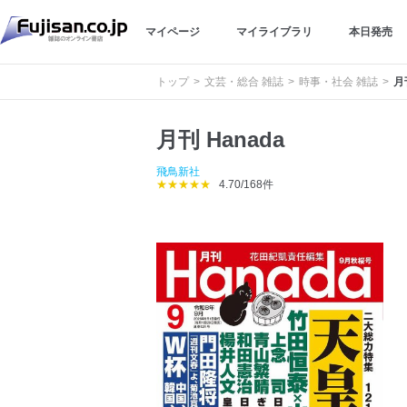
マイページ
マイライブラリ
本日発売
トップ
文芸・総合 雑誌
時事・社会 雑誌
月
月刊 Hanada
飛鳥新社
★★★★★
4.70/168件