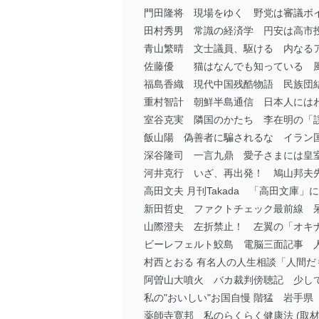
門田隆将 現場をゆく 野党は審議ボ
田村秀男 常識の経済学 円安は高
青山繁晴 文士議員、駆ける 内なる
佐藤優 猫はなんでも知っている 風
福島香織 現代中国残酷物語 民族団
重村智計 朝鮮半島通信 日本人には
室谷克実 隣国のかたち 李在明の「
飯山陽 偽善者に騙されるな イラン
深谷隆司 一言九鼎 愛子さまには皇
河井克行 いざ、再出発！ 鳩山邦夫
高田文夫 月刊Takada 「高田文庫
新田哲史 ファクトチェック最前線 
山際澄夫 左折禁止！ 左翼の「オキ
ビーレフェルト鮫島 電脳三面記事 
村西とおる 有名人の人生相談「人間だ
阿曽山大噴火 バカ裁判傍聴記 少し
私の"おいしい"お国自慢 階猛 岩手県
薬師寺寛邦 私のらくらく健康法 (取材