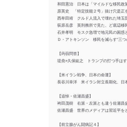
和田憲治 日本は「マイルドな移民政
原英史 「特定技能２号」抜け穴是正
西牟田靖 クルド人流入で壊れた埼玉
荻原岳彦 英刑務所で見た、ど底辺移
石井孝明 モスク急増で地元民の困惑
Ｄ・アトキンソン 移民を減らす“三つ
【蒟蒻問答】
堤堯×久保紘之 トランプの打つ手は
【米イラン戦争、日本の命運】
長谷川幸洋 米イラン対立長期化、日
【追悼・佐瀬昌盛】
袴田茂樹 右派・左派とも違う佐瀬昌
佐瀬昌盛 世界のメディアは習近平を
【前立腺がん闘病記４】