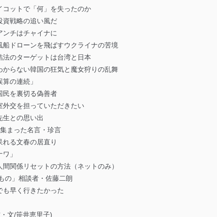
イコットで「何」を失ったのか
市投資戦略の追い風だ
アンチはチャイナに
船ドローンを飛ばすウクライナの苦境
結法のターゲットは台湾と日本
わからない韓国の狂気と魔女狩りの乱舞
誤算の連続」
国民を裏切る偽善者
室外交を担っていただきたい
先生との思い出
」に集まった名言・珍言
呆れる文春の居直り
ナワ」
人間関係リセットの方法（ネットのみ）
もの」相談者・佐藤二朗
でも早く行きたかった
・文/笹井恵里子)