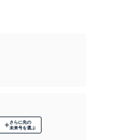
さらに先の
+
未来号を選ぶ