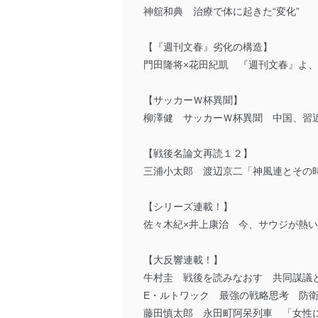
神舘和典 治療で体に起きた“変化”
【『週刊文春』劣化の構造】
門田隆将×花田紀凱 『週刊文春』よ
【サッカーＷ杯異聞】
柳澤健 サッカーＷ杯異聞 中国、習
【戦後名論文再読１２】
三浦小太郎 渡辺京二「神風連とその
【シリーズ連載！】
佐々木紀×井上康治 今、サウジが熱
【大反響連載！】
牛村圭 戦後を読みなおす 共同謀議
E・ルトワック 最強の戦略思考 防
藤田慎太郎 永田町阿呆列車 「女性