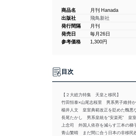
商品名
月刊 Hanada
出版社
飛鳥新社
発行間隔
月刊
発売日
毎月26日
参考価格
1,300円
目次
【２大総力特集 天皇と移民】
竹田恒泰×山尾志桜里 男系男子維持
楊井人文 皇室典範改正を貶めた醜悪
長尾たかし 男系皇統を“安楽死” 皇
上念司 外国人依存を減らす三本の梯
青山繁晴 まだ間に合う日本の非移民