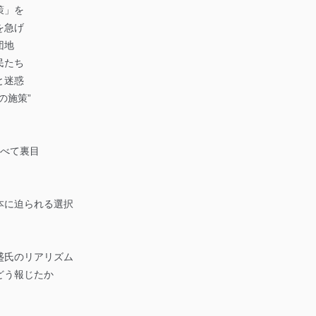
策」を
を急げ
団地
民たち
と迷惑
の施策”
すべて裏目
本に迫られる選択
盛氏のリアリズム
どう報じたか