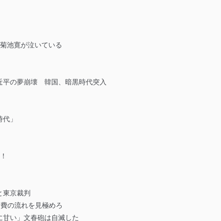
、菊池寛が泣いている
近平の夢崩壊 韓国、暗黒時代突入
時代」
い！
と東京裁判
衛費の流れを見極めろ
に甘い」文春砲は自滅した