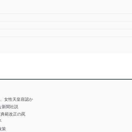
か、女性天皇容認か
な新聞社説
室典範改正の罠
子
政策