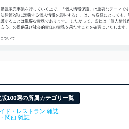
期購読販売事業を行っていく上で、「個人情報保護」は重要なテーマで
る法律第2条に定義する個人情報を意味する）」は、お客様にとっても、
護することは重要な責務であります。 したがって、当社は「個人情報
「安心」の提供及び社会的責任の責務を果たすことを確実にいたします
について
利用・提供に際して、その利用目的を明確にし、本人の同意を得たうえ
によって取得・利用・提供を行います。また、当社が保有している個人
示は行いません。当社においてはこれらの取り組みを確実にするため、
用を行わないために、適切な管理措置を講じます。
る法令、国が定める指針及びその他の規範を遵守します。また、当社の
適合させます。
版100選の所属カテゴリ一覧
イド・レストラン 雑誌
・関西 雑誌
及び安全性を確保するために、下記セキュリティ対策をはじめとする安
防止及び是正に努めます。