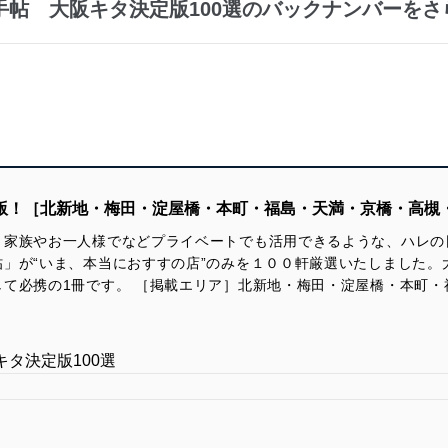
手帖 大阪キタ決定版100選のバックナンバーをさ
定版！［北新地・梅田・淀屋橋・本町・福島・天満・京橋・高槻
、家族やお一人様でなどプライベートでも活用できるような、ハレの
」が“いま、本当におすすの店”のみを１００軒厳選いたしました。
て必携の1冊です。 ［掲載エリア］北新地・梅田・淀屋橋・本町・
タ決定版100選