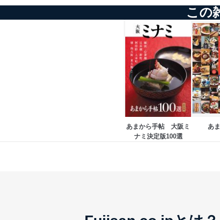
この
アクセス制御
個人データを取り扱う
しています。
アクセス者の識別と認証
機器に標準装備されて
システムを使用する従
外部からの不正アクセス
個人データを取り扱う
個人データを取り扱う
としています。
あまから手帖　大阪ミ
あ
ナミ決定版100選
情報システムの使用に伴
メール等により個人デ
個人情報保護マネジメントシ
当社は、内部監査及びマネ
の状態を維持します。