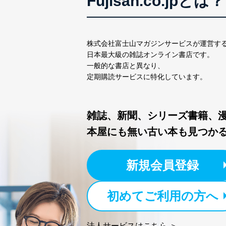
Fujisan.co.jpとは？
苦情及び相談受付け窓口
貴殿の個人情報及び当社の
適切、かつ迅速に対応させ
株式会社富士山マガジンサービスが運営す
株式会社富士山マガジンサー
日本最大級の雑誌オンライン書店です。
TEL：0570-200-223
一般的な書店と異なり、
FAX：03-5459-7073
定期購読サービスに特化しています。
e-mail：
cs@fujisan.co.jp
改訂：2025年2月20日
制定：2005年4月1日
雑誌、新聞、シリーズ書籍、
株式会社富士山マガジンサ
本屋にも無い古い本も見つか
代表取締役会長 西野 伸一
個人情報の取扱いについ
新規会員登録
１．個人情報保護管理者
当社は以下の個人情報保護
初めてご利用の方へ
いたします。
東京都渋谷区南平台町16-11
法人サービスはこちら ＞