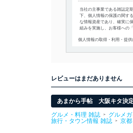
当社の主事業である雑誌定
下、個人情報の保護の関す
な情報資産であり、確実に保
組みを実施し、お客様への
個人情報の取得・利用・提供
当社は、個人情報の取得・
囲内で適法かつ公正な手段
利用、第三者への提供・開
いります。また、目的外利
レビューはまだありません
法令遵守
当社は、個人情報に関連す
令及びその他の規範を常に
あまから手帖 大阪キタ決定
個人情報の安全管理措置
グルメ・料理 雑誌
グルメガ
>
旅行・タウン情報 雑誌
京都
>
当社は、個人情報の正確性
漏えい、滅失またはき損の