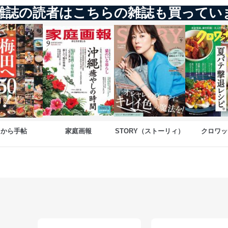
雑誌の読者はこちらの雑誌も買ってい
ことのできる機器及び当該機器を取り扱う従業者を明確化し、 個人デ
いるユーザー制御機能（ユーザーアカウント制御）により、個人情報デ
業者を識別・認証しています。
等の防止
機器等のオペレーティングシステムを最新の状態に保持しています。
機器等にセキュリティ対策ソフトウェア等を導入し、自動更新 機能等
まから手帖
家庭画報
STORY（ストーリィ）
クロワッ
う漏洩等の防止
ータの含まれるファイルを送信する場合に、当該ファイルへのパスワー
ステムの継続的改善
ジメントレビューの機会を通じて、個人情報保護マネジメントシステム