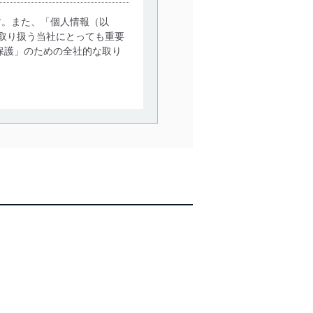
す。また、「個人情報（以
取り扱う当社にとっても重要
保護」のための全社的な取り
。
で利用目的の達成に必要な範
情報は、同意を得ずに目的外
従業者等の教育を徹底してま
管理の仕組みに、これらの法
全対策を実施し、個人情報の