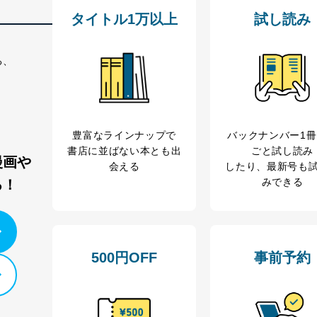
タイトル1万以上
試し読み
個人情報保護マネジメントシステムに関するご相談及び苦情については
ていただきます。
る、
ビス 個人情報問い合わせ係
豊富なラインナップで
バックナンバー1
書店に並ばない本とも出
ごと試し読み
漫画や
会える
したり、最新号も
ービス
みできる
る！
郎
て
500円OFF
事前予約
管理者を設置し、個人情報保護管理者の責任のもと、個人情報を取得・