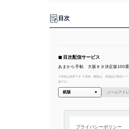
目次
◼︎ 目次配信サービス
あまから手帖 大阪キタ決定版100
※登録は無料です ※登録・解除は、各雑誌の商品ページ
能です。
プライバシーポリシー