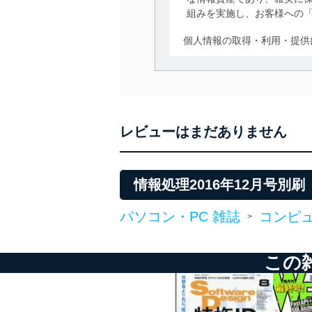
組みを実施し、お客様への
個人情報の取得・利用・提供
当社は、個人情報の取得・
囲内で適法かつ公正な手段
利用、第三者への提供・開
いります。また、目的外利
レビューはまだありません
法令遵守
当社は、個人情報に関連す
令及びその他の規範を常に
情報処理2016年12月号
個人情報の安全管理措置
パソコン・PC 雑誌
コンピュ
>
当社は、個人情報の正確性
漏えい、滅失またはき損の
この
アクセス制御
個人データを取り扱う
しています。