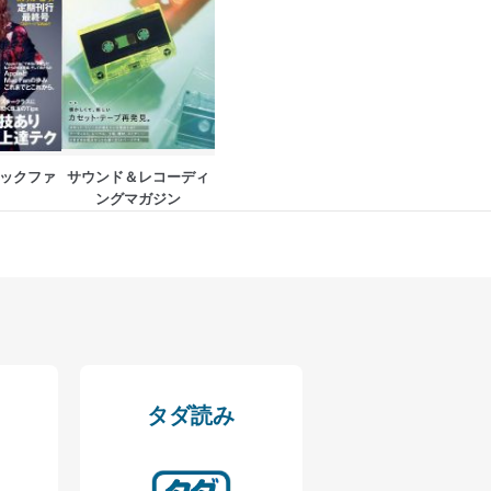
ータベース等を取り扱う情報
の活用により、これを最新状態
（マックファ
サウンド＆レコーディ
ングマガジン
ドを設定しています。
を継続的に改善し、常に最良
タダ読み
以下までご連絡ください。