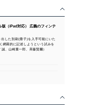
（iPad対応） 広義のフィンテ
き出した別刷(冊子)を入手可能にいた
く網羅的に記述しようという試みを
武宮 誠、山崎重一郎、斉藤賢爾）