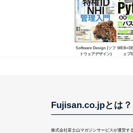
アクセス者の識別と認証
機器に標準装備されて
システムを使用する従
外部からの不正アクセス
個人データを取り扱う
個人データを取り扱う
Software Design (ソフ
WEB+D
としています。
トウェアデザイン)
ェブ
情報システムの使用に伴
メール等により個人デ
個人情報保護マネジメントシ
当社は、内部監査及びマネ
の状態を維持します。
Fujisan.co.jpとは？
苦情及び相談受付け窓口
貴殿の個人情報及び当社の
適切、かつ迅速に対応させ
株式会社富士山マガジンサービスが運営す