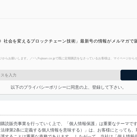
特集》社会を変えるブロックチェーン技術」最新号の情報がメルマガで
からお願いします。／~＼Fujisan.co.jpで既に定期購読をなさっているお客様は、マイページ
以下のプライバシーポリシーに同意の上、登録して下さい。
期購読販売事業を行っていく上で、「個人情報保護」は重要なテーマで
る法律第2条に定義する個人情報を意味する）」は、お客様にとっても、
護することは重要な責務であります。 したがって、当社は「個人情報