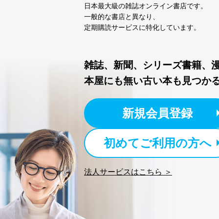
日本最大級の雑誌オンライン書店です。
株式会社富士山マガジンサー
一般的な書店と異なり、
TEL：0570-200-223
定期購読サービスに特化しています。
FAX：03-5459-7073
e-mail：
cs@fujisan.co.jp
改訂：2025年2月20日
雑誌、新聞、シリーズ書籍、
制定：2005年4月1日
本屋にも無い古い本も見つか
株式会社富士山マガジンサ
代表取締役会長 西野 伸一
個人情報の取扱いについ
新規会員登録
１．個人情報保護管理者
初めてご利用の方へ
当社は以下の個人情報保護
いたします。
法人サービスはこちら ＞
東京都渋谷区南平台町16-11
株式会社富士山マガジンサ
代表取締役会長 西野 伸一
個人情報保護管理者: 経営管