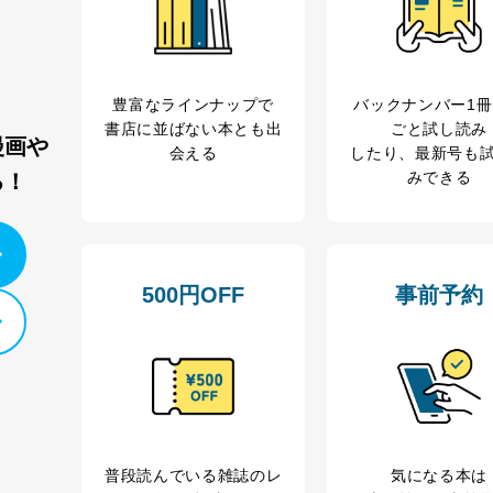
ビス 個人情報問い合わせ係
豊富なラインナップで
バックナンバー1
書店に並ばない本とも出
ごと試し読み
漫画や
会える
したり、最新号も
みできる
る！
ービス
郎
て
500円OFF
事前予約
管理者を設置し、個人情報保護管理者の責任のもと、個人情報を取得・
ービス
郎
理グループディレクター 前田 嘉也
普段読んでいる雑誌のレ
気になる本は