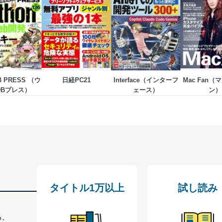
いるユーザー制御機能（ユーザーアカウント制御）により、個人情報デ
業者を識別・認証しています。
等の防止
機器等のオペレーティングシステムを最新の状態に保持しています。
機器等にセキュリティ対策ソフトウェア等を導入し、自動更新 機能等
B PRESS （ウ
日経PC21
Interface（インターフ
Mac Fan
DBプレス）
ェース）
ン）
う漏洩等の防止
ータの含まれるファイルを送信する場合に、当該ファイルへのパスワー
ステムの継続的改善
ジメントレビューの機会を通じて、個人情報保護マネジメントシステム
タイトル1万以上
試し読み
個人情報保護マネジメントシステムに関するご相談及び苦情については
ていただきます。
る、