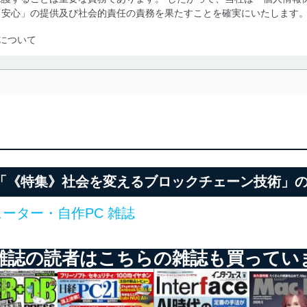
「安心」の提供及び社会的責任の責務を果たすことを確実にいたします
について
利用・提供に際して、その利用目的を明確にし、本人の同意を得たうえ
によって取得・利用・提供を行います。また、当社が保有している個人
示は行いません。当社においてはこれらの取り組みを確実にするため、
用を行わないために、適切な管理措置を講じます。
る法令、国が定める指針及びその他の規範を遵守します。また、当社の
適合させます。
別刷「《特集》社会を変えるブロックチェーン技術」
ーター・自作PC 雑誌
及び安全性を確保するために、下記セキュリティ対策をはじめとする安
防止及び是正に努めます。
雑誌の読者はこちらの雑誌も買ってい
ことのできる機器及び当該機器を取り扱う従業者を明確化し、 個人デ