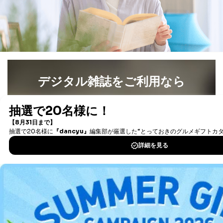
デジタル雑誌をご利用なら
最新号〜バックナンバーまで7000冊以上の雑誌
（電子
書籍）が無料で読み放題！
タダ読みサービス
を楽しもう！
DOWNLOAD FOR IOS
DOWNLOAD FOR ANDROID
ご利用方法はこちら