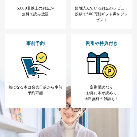
5,000冊以上の雑誌が
普段読んでいる雑誌のレビュー
無料で読み放題
投稿で
500円割ギフト券をプレ
ゼント
事前予約
割引や特典付き
気になる本は
発売日前から事前
定期購読なら
予約可能
お得に本が読めて
送料無料の雑誌も！