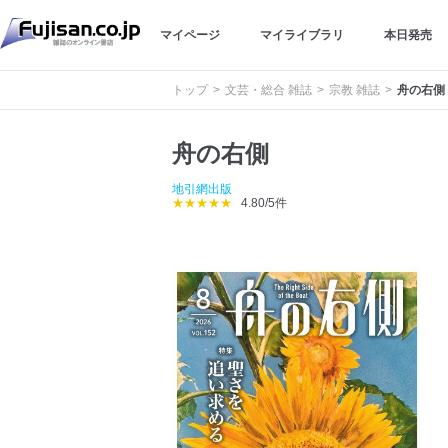
マイページ
マイライブラリ
本日発売
トップ
文芸・総合 雑誌
宗教 雑誌
舟の右側
舟の右側
地引網出版
★★★★★
4.80/5件