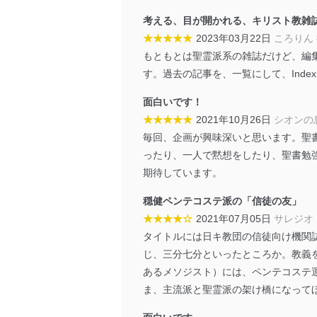
考える、目が開かれる、キリスト教雑
★★★★★
2023年03月22日
ころりん
もともとは聖霊派系の雑誌だけど、編
す。過去の記事を、一覧にして、Ind
面白いです！
★★★★★
2021年10月26日
シオンの
毎回、企画が興味深いと思います。聖
ったり、一人で黙想をしたり、聖書勉
期待しています。
穏健ペンテコステ派の「信徒の友」
★★★★☆
2021年07月05日
サレジオ
タイトルには日キ教団の信徒向け機関
じ、三分七分といったところか。教義
あるメソジスト）には、ペンテコステ
ま、主流派と聖霊派の架け橋になって