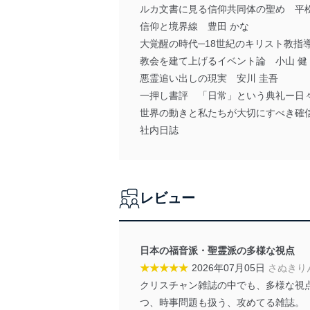
ルカ文書に見る信仰共同体の聖め 平松
信仰と境界線 豊田 かな
大覚醒の時代─18世紀のキリスト教指導者
教会を建て上げるイベント論 小山 健
悪霊追い出しの現実 安川 圭吾
一押し書評 「日常」という典礼ー日
世界の動きと私たちが大切にすべき確信
社内日誌
レビュー
日本の福音派・聖霊派の多様な視点
★★★★★
2026年07月05日
さぬきり
クリスチャン雑誌の中でも、多様な視
つ、時事問題も扱う、攻めてる雑誌。