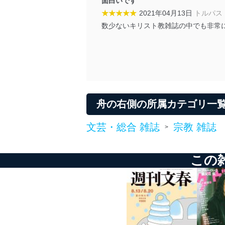
面白いです
★★★★★
2021年04月13日
トルパス
数少ないキリスト教雑誌の中でも非常
舟の右側の所属カテゴリ一
文芸・総合 雑誌
宗教 雑誌
>
この