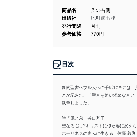
商品名
舟の右側
出版社
地引網出版
発行間隔
月刊
参考価格
770円
目次
新約聖書ヘブル人への手紙12章には
とが記され、「聖さを追い求めなさい
執筆しました。
詩「風と息」谷口基子
聖なる召し?キリストに似た姿に変えら
ホーリネスの恵みに生きる 佐藤 義則