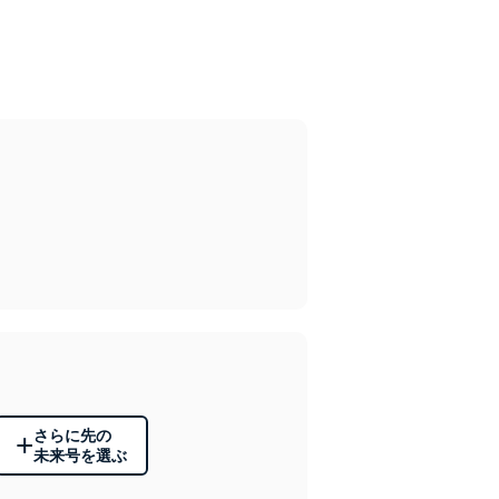
さらに先の
+
未来号を選ぶ