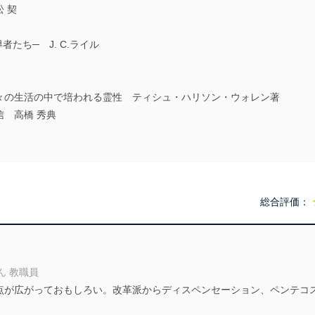
 契
たち─ J. C.ライル
々の生活の中で培われる霊性 ティシュ・ハリソン・ウォレン著
 高橋 秀典
総合評価：
ん 教職員
点が広がっておもしろい。改革派からディスペンセーション、ペンテコ