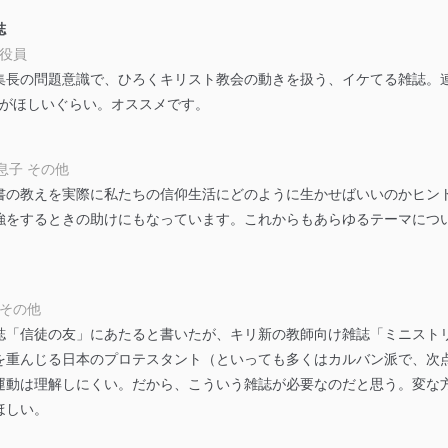
誌
 役員
集長の問題意識で、ひろくキリスト教会の動きを扱う、イケてる雑誌。
exがほしいぐらい。オススメです。
息子 その他
書の教えを実際に私たちの信仰生活にどのように生かせばいいのかヒン
強をするときの助けにもなっています。これからもあらゆるテーマにつ
 その他
誌「信徒の友」にあたると書いたが、キリ新の教師向け雑誌「ミニスト
を重んじる日本のプロテスタント（といっても多くはカルバン派で、次
運動は理解しにくい。だから、こういう雑誌が必要なのだと思う。変な
ほしい。