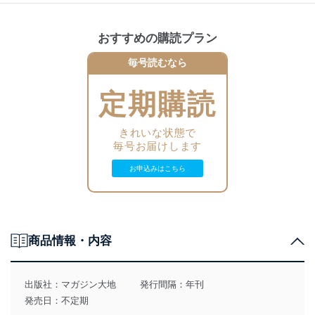
BIANCO ACTIV 550KMG
090
中古トレーラーが値崩れしない理由
068
フェントキャラバン ビアンコ・アクティブ 550KMG
090
“くるま旅施設”で出来きること
2022年春の最新モデルを紹介
トイファクトリー
090
ニューオー・イー・エム・サプライが発信
064
おすすめの購読プラン
キャンピングトレーラー
“くるま旅施設”で出来ること
カーゴトレーラーで広がる遊びの世界
トレーラーを牽引するための最重要なパーツ
最新カタログ
014
091
栄光社のヒッチメンバー
毎号読むなら
FENDT CARAVAN
092
トレーラーでも安心して停められる
082
BIANCO ACTIV 515SGE
092
全国網羅 快適な旅を満喫しよう！
「くるま旅施設ハンドブック」
066
キャンピングカー＆トレーラーのイベントスケジュール
フェントキャラバン ビアンコ・アクティブ 515SGE
定期購読
全国網羅 快適な旅を満喫しよう！
「くるま旅パーク」ハンドブック
自然と共存性を高める！
トイファクトリー
「くるま旅パークハンドブック」
Pro Lite/12V&E VOLT
083
買う前に知っておきたいトレーラーの基礎知識
016
きれいな状態で
068
キャンピングトレーラーを
FENDT CARAVAN
毎号お届けします
最新・定番モデルをCHECK！
理解するための5つのポイント
BIANCO ACTIV 515SFD
キャンピングトレーラー大図鑑
フェントキャラバン ビアンコ・アクティブ 515SFD
お申込みはこちら
090
トイファクトリー
083
全国網羅
購入前に知っておきたい！
快適な旅を満喫しよう！
018
キャンピングトレーラー基礎知識5連発
「くるま旅施設」ハンドブック
HYMER ERIBA Touring 820
ハイマー エリバ ツーリング 820
088
商品情報・内容
ハイマージャパン（アールブイランド）
仕事にキャンプにアウトドアに大活躍
カーゴトレーラーを紹介
024
TRIGANO
出版社：
マガジン大地
発行間隔：年刊
090
Emeraude 406 V Edition Premium
発売日：不定期
全国網羅
トリガノ エメロード 406 V エディションプレミアム
快適な旅を満喫しよう！