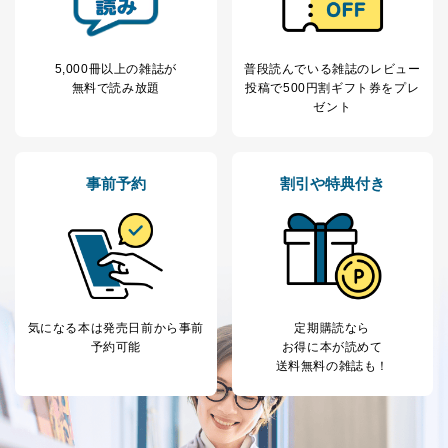
ジェイコ ジェイフライト SLX 184 BS
ボナンザ
048
5,000冊以上の雑誌が
普段読んでいる雑誌のレビュー
ProLite ECO
無料で読み放題
投稿で
500円割ギフト券をプレ
プロライト エコ
ゼント
上嶋自動車・Caravan Works
052
プラグinハイブリッドEV車の活用術
事前予約
割引や特典付き
アウトランダーPHEV×トレーラーは
トレーラー生活の最強タッグだ！
054
わが家のHAPPYトレーラー生活
いつかは孫と一緒にトレーラーで旅したい
FENDT CARAVAN SAPHIR 515SKM
フェントキャラバン サファイア 515SKM
気になる本は
発売日前から事前
定期購読なら
トイファクトリー
予約可能
お得に本が読めて
送料無料の雑誌も！
056
わが家のHAPPYトレーラー生活
このエリバはカミさんからの一生分の誕生日プレゼント
HYMER ERIBA Touring FAMILIA310 SILVER Edition
ハイマー エリバツーリング ファミリア310 シルバーエディション