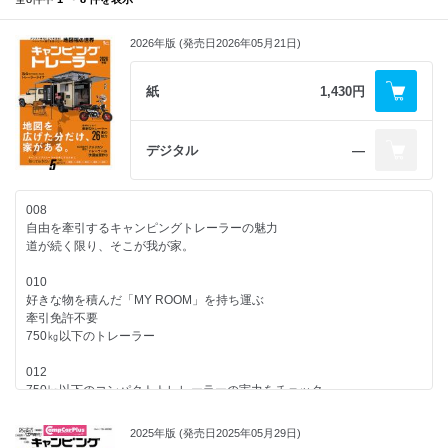
2026年版 (発売日2026年05月21日)
紙
1,430円
デジタル
―
008
自由を牽引するキャンピングトレーラーの魅力
道が続く限り、そこが我が家。
010
好きな物を積んだ「MY ROOM」を持ち運ぶ
牽引免許不要
750㎏以下のトレーラー
012
750㎏以下のコンパクトトレレーラーの実力をチェック
タコス MIMIe 310 Trailer
2025年版 (発売日2025年05月29日)
036