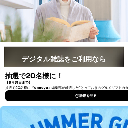
ハイマージャパン（アールブイランド）
058
わが家のHAPPYトレーラー生活
先を見据えて選んだこだわりの1台！
Hobby 495UL PRESTIGE
ホビー 495UL プレステージ
トーザイアテオ
060
News & Topics
デジタル雑誌をご利用なら
イベントレポート／エアストリームミーティング
エアスト14 台で新拠点のこけら落とし！
最新号〜バックナンバーまで7000冊以上の雑誌
（電子
書籍）が無料で読み放題！
061
News & Topics
タダ読みサービス
を楽しもう！
ボナンザ PDI センター
正規輸入・販売ならではのていねいな作業を行う
ボナンザの納車専門工場が新たにスタート！
DOWNLOAD FOR IOS
063
DOWNLOAD FOR ANDROID
最新のモデルをチェック!!
キャンピングトレーラー最新カタログ
083