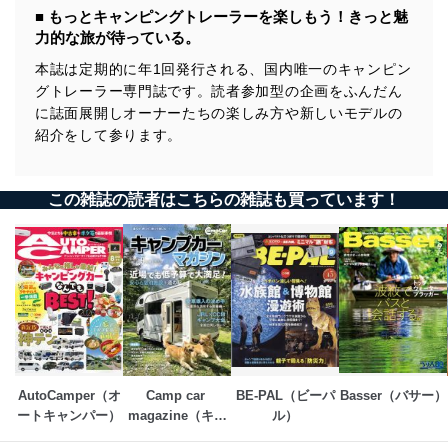
インディアナ・RV
■ もっとキャンピングトレーラーを楽しもう！きっと魅
「くるま旅パーク」ハンドブック
力的な旅が待っている。
026
TRIGANO
本誌は定期的に年1回発行される、国内唯一のキャンピン
Emeraude 376 V Edition Premium
グトレーラー専門誌です。読者参加型の企画をふんだん
トリガノ エメロード 376 V エディションプレミアム
インディアナ・RV
に誌面展開しオーナーたちの楽しみ方や新しいモデルの
紹介をして参ります。
TRIGANO
ALBA 390 V Edition Premium
トリガノ アルバ 390 V エディションプレミアム
この雑誌の読者はこちらの雑誌も買っています！
インディアナ・RV
027
TRIGANO
Silver 310TDL V Edition Extra
トリガノ シルバー310 TDL V エディションエクストラ
インディアナ・RV
028
AIRSTREAM
International Signature 23FB (2018)
AutoCamper（オ
Camp car 
BE-PAL（ビーパ
Basser（バサー）
エアストリーム
ートキャンパー）
magazine（キャ
ル）
インターナショナル シグネイチャー 2 3FB（2018）
ンプカーマガジ
エアストリームジャパン