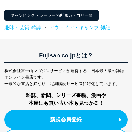
ン）
030
AIRSTREAM
キャンピングトレーラーの所属カテゴリ一覧
Tommy Bahama 19CB (2018)
エアストリーム トミーバハマ 19CB（2018）
趣味・芸術 雑誌
アウトドア・キャンプ 雑誌
>
エアストリームジャパン
031
AIRSTREAM Basecamp (2018)
エアストリーム ベースキャンプ（2018）
Fujisan.co.jpとは？
エアストリームジャパン
032
株式会社富士山マガジンサービスが運営する、
日本最大級の雑誌
TRAIL WORKS 520
トレイルワークス520
オンライン書店です。
ケイワークス
一般的な書店と異なり、
定期購読サービスに特化しています。
034
雑誌、新聞、シリーズ書籍、漫画や
TRAIL WORKS 520 Special Luxury
トレイルワークス520 スペシャルラグジュアリー
本屋にも無い古い本も見つかる！
ケイワークス
035
新規会員登録
TRAIL WORKS
520 Special Luxury (K3)