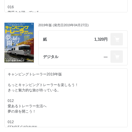
Hobby Beachy 360
・エアロスター オヘヤ
065
CASITA TEXAS 17ft Dallas
Hobby Excellent 495 UFe
［レクビィ］
016
軽自動車でも牽引可能な多目的トレーラー
微笑みが待っている
カーゴトレーラーで「遊びの達人」を目指せ！
ケイワークス
バンショップミカミ
キャンピングトレーラー生活へLET'S GO!
TRAIL WORKS 520
CORO
062
最新モデル一挙20台を紹介
（TOY HAULER GARAGE,TOY HAULER LOUNGE,HAPPY OUTSIDE
2019年版 (発売日2019年04月27日)
“旅するリビング”をもうひとつの日常に
トイファクトリー デルタリンク
071
BEAMS）
ボナンザ
私のトレーラーライフ
インディアナ・RV エアストリームジャパン
2024年春の最新モデルを紹介
AIRSTREAM Caravel 20FB
Jayco Jay Flight SLX7’ 184BS
ケイワークス Stage21
紙
1,320円
キャンピングトレーラー最新カタログ
Jayco Jay Flight SLX8’ 212QBW
トーザイアテオ ボナンザ タコス
ステージ21
068
HOROBASHAKUN
060
ヘッド車とトレーラーを連結！
056
デジタル
―
080
HOROBASHAKUN Porter
さらなるサービス向上に向け販売網のスマート化を実現
光栄社のヒッチメンバー
キャンピングトレーラー／フリーク通信
キャンピングトレーラービルダーガイド
プロライトジャパン
トーザイアテオ
058
Hobby 515UHK Deluxe
062
キャンピングトレーラー2019年版
071
クルマ旅を快適に過ごすためのおすすめアイテム
081
Hobby 540UL Excellent
自分スタイルでカスタマイズ…遊び方は自由自在！
2023年春の最新モデルを紹介
電源／ヒーター／ヒッチメンバー／冷蔵庫／アンテナ
キャンピングカー&トレーラーのイベントスケジュール
キャンプスター
もっとキャンピングトレーラーを楽しもう！
キャンピングトレーラー最新カタログ
ボナンザ
きっと魅力的な旅が待っている。
065
Jayco Jay Flight SLX 174BH Fiber Body Baja Edition
064
注目のニューモデル&定番モデルをチェック
083
OUTBACK Travel Trailer
トレーラーを牽引するための最重要なパーツ
012
081
32台カタログ付き
キャンピングトレーラーを手にするために
光栄社のヒッチメンバー
愛あるトレーラー生活へ
キャンピングカー&トレーラーのイベントスケジュール
知っておきたい5つのポイント
タコス
夢の扉を開こう！
083
種類／装備／牽引／連結／運転
MIMIe 310 Trailer
066
買う前に知っておきたい基礎知識３連発
トレーラー牽引未経験者
012
083
1.種類/装備 2.準備/免許 3.連結/運転
062
初めてトレーラーを引いてみる
FENDT CARAVAN
キャンピングトレーラーを手にするための5つの理解
RVランド代表取締役阿部和英氏にインタビュー