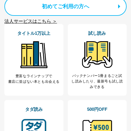
トレイルワークス520 スペシャルラグジュアリー（K3）
初めてご利用の方へ
ケイワークス
TRAIL WORKS
法人サービスはこちら ＞
520 Mobile Space Dongara
トレイルワークス520 モバイルスペース ドンガラ
タイトル1万以上
試し読み
ケイワークス
036
HOROBASHAKUN
幌馬車くん
ステージ21
040
バックナンバー1冊まるごと試
Hobby 495UL PRESTIGE
豊富なラインナップで
ホビー 495 UL プレステージ
し読み
したり、最新号も試し読
書店に並ばない本とも出会える
トーザイアテオ
みできる
042
SWIFT Basecamp Plus
スイフト ベースキャンププラス
タダ読み
500円OFF
トーザイアテオ
044
JAYCO Jay Flight SLX 184BS