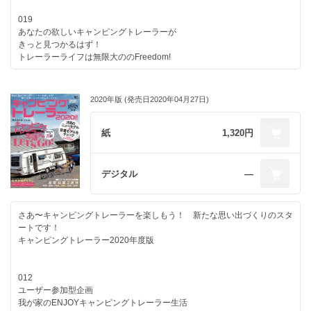
エアストリームジャパン
050
019
AIRSTREAM Globetrotter 23FB twin
・ホビー 540UL プレステージ
017
あなたの欲しいキャンピングトレーラーが
AIRSTREAM Flying Cloud 23CB bunk
・ホビー 495WFB エクセレント
トレーラーを手に入れる前に知っておきたい
きっと見つかるはず！
・スウィフト スプライト クワトロ FB
7つの事柄
トレーラーライフは無限大ののFreedom!
カーショップスリーセブン
・キップ ビジョン アウトバック／シェルター アウトバック
CASITA TEXAS 17ft Rodeo
［トーザイアテオ］
デルタリンク
Scamp Rodeo mini 13ft TYPEII
018
ADRIA ADORA 522UP
2020年版 (発売日2020年04月27日)
054
トレーラー牽引初体験
ADRIA ADORA 542UL
ケイワークス
・ハピアー キャンパー HC-1
ADRIA AVIVA 400PS
TRAIL WORKS 520
［西尾張三菱自動車販売］
紙
1,320円
AIRSTREAM Caravel 20FB
020
ハイマージャパン
056
LPガス質量販売緊急時対応講習
HYMER ERIBA Touring 820
タコス
・レナ 3.6
HYMER ERIBA Feeling 470
デジタル
―
MIMIe 310 Trailer
［服部モータース］
022
インディアナ・RV
デルタリンク
058
旅するリビングをもうひとつの日常に
TRIGANO Emeraude 406 V Edition Premium
ADRIA ADORA 542 UL
・ジェイコ ジェイフライト SLX7' 184BS
さあ〜キャンピングトレーラーを楽しもう！ 新たな思い出づくりのスタ
私のトレーラーライフ
KNAUS Sudwind 500PF 60years
ADRIA AVIVA 400 PS
［ボナンザ］
ートです！
キャンピングトレーラー2020年度版
エアストリームジャパン
トイファクトリー EURO TOY事業部
060
064
AIRSTREAM Globetrotter 23FB
FENDT CARAVAN BIANCO AVTIV 515SD
・コロ（ポップアップ付き）
さまざまな車種に合わせた専用設計で取り付けは簡単！
AIRSTREAM Flying Cloud 23FB
FENDT CARAVAN BIANCO SELECTION 515SG
［バンショップミカミ］
012
栄光社のヒッチメンバー
ユーザー参加型企画
カーショップスリーセブン
トーザイアテオ
061
我が家のENJOYキャンピングトレーラー生活
Scamp Rodeo mini 13ft TYPE II