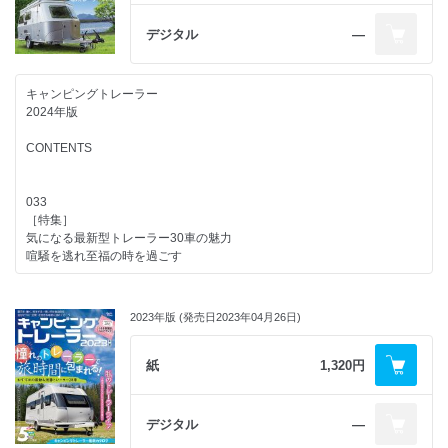
012
さまざまな車種に合わせた専用設計で取り付けは簡単！
75kg以上の重量のあるトレーラーを牽引するために必要な
デジタル
―
栄光社のヒッチメンバー
牽引免許の取得方法
074
013
カーゴトレーラーで「遊びの達人」を目指せ
キャンピングトレーラー
牽引免許が必要ない
2024年版
750kg以下のトレーラー牽引体験
076
デジタル時代にこそ再注目！
CONTENTS
014
トレーラー旅にも使いたい
LPガス質量販売緊急時対応講習
地図帳の世界
033
015
081
［特集］
キャンピングトレーラーのQ&A
キャンピングカー&トレーラーのイベントスケジュール
気になる最新型トレーラー30車の魅力
喧騒を逃れ至福の時を過ごす
016
083
旅するリビングをもうひとつの日常に
種類／装備／牽引／連結／運転
アドリア（デルタリンク）
私のトレーラーライフ
キャンピングトレーラーを理解するための
・ADRIA ADORA 542 UL
2023年版 (発売日2023年04月26日)
5つのポイント
・ADRIA AVIVA 442 PH
023
・ADRIA ACTION 391 LH SPORT
最新＆定番トレーラー22台の魅力
090
紙
1,320円
“くるま旅施設”で出来きること
インディアナ・RV
024 インディアナRV
・NIEWIADOW Indiana 300L/300T/300SN/300SL/300SF
030 エアストリームジャパン
092
デジタル
―
034 カーショップスリーセブン
キャンピングトレーラー用語
エアストリームジャパン
038 タコス