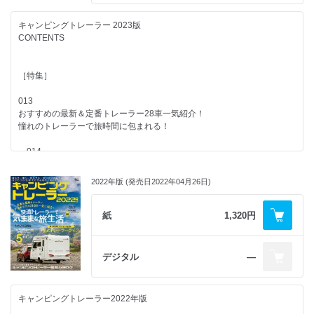
・AIRSTREAM Caravel 20FB
042 トーザイアテオ
095
・AIRSTREAM Bambi 16RB
044 服部モータース
キャンピングトレーラー ビルダーガイド
キャンピングトレーラー 2023版
048 ボナンザ
CONTENTS
ボナンザ
・JAYCO JAY FLIGHT SLX174BHW
056
・JAYCO JAY FETHER MICRO 199MBS
プロライトジャパン
［特集］
Sweet Suite…スイートスイート
カーショップスリーセブン
013
・CASITA TEXAS Rodeo 17ft
058
おすすめの最新＆定番トレーラー28車一気紹介！
・Scamp Rodeo mini 13ft TYPEⅠ/TYPEⅡ
さまざまな車種に合わせた専用設計で取り付けは簡単！
憧れのトレーラーで旅時間に包まれる！
栄光社のヒッチメンバー
014
ケイワークス
060
・エリバ ツーリング 530
・TRAIL WORKS Mini
ニューオーイーエムサプライの
［ハイマージャパン／RVランド］
・TRAIL WORKS Cargo
2022年版 (発売日2022年04月26日)
ヒッチメンバー&カーゴトレーラー
・TRAIL WORKS 520 Toy Hauler Lounge
020
・TRAIL WORKS Happy Outside BEAMS
063
・ニワドー インディアナ 300/300L
紙
1,320円
・TRAIL WORKS 520 Toy Hauler Living Garage
2025年の最新モデルを紹介
・トリガノ エメロード 376 VIP2.0
・TRAIL WORKS 520 Mobile Space Dongara
キャンピングトレーラー最新カタログ／15台
・トリガノ アルバ 350 VIP1.0
［インディアナRV］
デジタル
―
トーザイアテオ
072
・THE CUBER Adventure/Adventure Offroad
30周年記念
026
・Hobby 495UL Excellent Edition
エアストリームジャパン大感謝祭&交流会
・トレイルワークス ミニ
・Hobby Beachy 360
キャンピングトレーラー2022年版
・トレイルワークス ラウンジ 2022
074