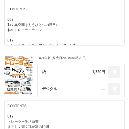
・トレイルワークス ハッピー アウトサイド ビームス
ハイマージャパン（RVランド）
第22回TML全国オフ会
・トレイルワークス トイホーラー ガレージ
・HYMER ERIBA Touring 310
CONTENTS
・トレイルワークス カーゴ
・HYMER ERIBA Touring 430
076
［ケイワークス］
・HYMER ERIBA Touring 530
トレーラーで江戸時代にタイムスリップ
008
動く異空間をもうひとつの日常に
032
プラチナムインターナショナル
083
私のトレーラーライフ
・アドリア アドーラ 522UP
・Forest River Wolf Pup 16BHW LIMITED
種類／装備／牽引／連結／運転
・アドリア アドーラ 502UL
・Forest River Wolf Pup 17JW BLACKLABEL
キャンピングトレーラーを理解するための5つのポイント
012
・アドリア アビバ 400PS
トレイルワークス＋アウトランダーPHEVで
［デルタリンク］
タコス
090
非日常のアウトドア体験を満喫！
・GX 350
“くるま旅施設”で出来きること
キャンピングトレーラーでとことん楽しんじゃえ！
038
2021年版 (発売日2021年04月20日)
・エアストリーム フライングクラウド 23FB ツイン
092
017
・エアストリーム バンビ 16RB
013
キャンピングトレーラー用語
定番＆最新トレーラーおすすめモデル21台を一気に紹介！
紙
1,320円
［エアストリームジャパン］
キャンピングトレーラーの魅力
快適トレーラーで気ままな旅生活
094
042
キャンピングトレーラービルダーガイド
インディアナ・RV
デジタル
―
・カシータ テキサス ロデオ 17フィート
014
TRIGANO Emeraude 406 VIP MAX
・スキャンプ ロデオミニ 13フィート タイプⅠ／タイプⅡ
“旅するリビング”を手に入れてクルマ旅に出るために必要なモノ
095
TRIGANO Emeraude 376 VIP
［カーショップスリーセブン］
キャンピングトレーラーの必需品
キャンピングカー&トレーラーのイベントスケジュール
TRIGANO Alba 350 V Edition
CONTENTS
046
HYMER Japan／RVランド
・グランドクロス GX350
016
012
HYMER ERIBA Touring Triton 430
・ミミー 310トレーラー
750㎏以上の重量のあるトレーラーを牽引するために必要な
トレーラー生活白書
HYMER ERIBA Touring Familia 310
［タコス］
牽引免許の取得方法
まぶしく輝く我が家の時間