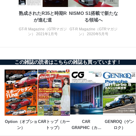
当社は以下の個人情報保護管理者を設置し、個人情報保
護管理者の責任のもと、個人情報を取得・アクセス・利
熟成されたR35と時期R
NISMO S1搭載で新たな
用・提供・管理いたします。
が進む道
る領域へ
GT-R Magazine（GTRマガジ
GT-R Magazine（GTRマガジ
東京都渋谷区南平台町16-11
ン） 2021年1月号
ン） 2020年5月号
株式会社富士山マガジンサービス
代表取締役会長 西野 伸一郎
個人情報保護管理者: 経営管理グループディレクター 前
田 嘉也
この雑誌の読者はこちらの雑誌も買っています！
２．利用目的
当社が取り扱う開示対象個人情報の利用目的は次のとお
りです。
No
個人情報の種類
利用目的
購入商品の配送のため
商品代金回収のため
ｅメール等による商品、サービ
ス、キャンペーン等の広告の案内
当社の定期購読サ
のため
Option（オプショ
CARトップ（カー
CAR 
GENROQ（ゲン
1
ービス等をご利用
個人が特定できない形で取得した
の方の個人情報
ン）
トップ）
GRAPHIC（カー
ロク）
閲覧履歴や購買履歴等の情報を分
グラフィック）