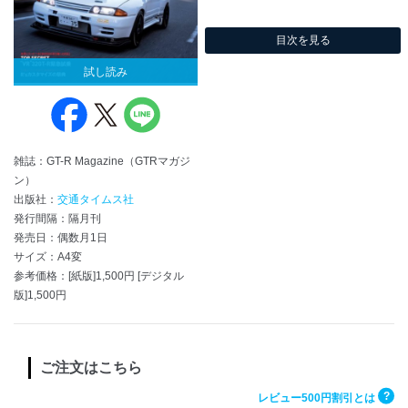
目次を見る
試し読み
雑誌：GT-R Magazine（GTRマガジ
ン）
出版社：
交通タイムス社
発行間隔：隔月刊
発売日：偶数月1日
サイズ：A4変
参考価格：[紙版]1,500円 [デジタル
版]1,500円
ご注文はこちら
?
レビュー500円割引とは