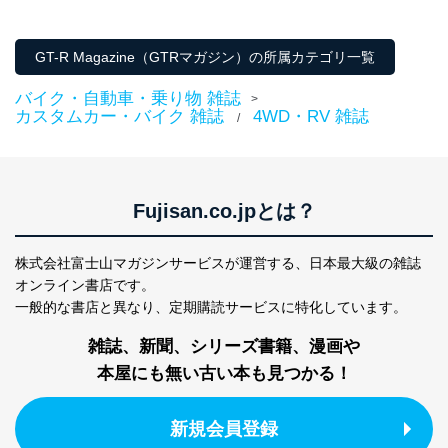
析して、趣味・嗜好に
応じた新商品・サービスに関する
広告のため
GT-R Magazine（GTRマガジン）の所属カテゴリ一覧
当社にお問合わせ
お問い合わせ対応、トラブル対
2
いただいた方の個
処、オペレーター教育など応対品
バイク・自動車・乗り物 雑誌
人情報
質向上のため
>
カスタムカー・バイク 雑誌
4WD・RV 雑誌
カスタマーQ＆Aサイトの投稿内容
/
の確認のため
ｅメール等によるカスタマーQ＆A
当社カスタマーQ＆
サイトのサービス内容のご案内の
3
Aサービス利用者
ため
Fujisan.co.jpとは？
ｅメール等による商品、サービ
ス、キャンペーン等の広告に関す
るご案内のため
株式会社富士山マガジンサービスが運営する、
日本最大級の雑誌
採用応募者の方の
4
採用選考、ご連絡のため
オンライン書店です。
個人情報
一般的な書店と異なり、
定期購読サービスに特化しています。
当社の従業者の個
人事、総務などの雇用管理等のた
5
人情報
め
雑誌、新聞、シリーズ書籍、漫画や
パートナー（提携
購入商品配送のため
企業）からの委託
提携企業及びお客様がご購入され
本屋にも無い古い本も見つかる！
により当社の
た商品の発売元企業からのｅメー
6
定期購読サービス
ル等による商品、
等をご利用の方の
サービス、キャンペーン等の広告
新規会員登録
個人情報
に関するご案内のため