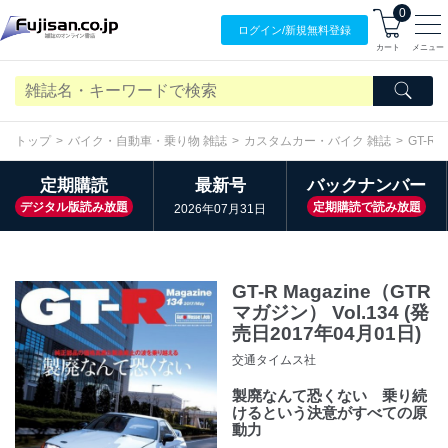
0
ログイン/
新規無料
登録
カート
メニュー
トップ
バイク・自動車・乗り物 雑誌
カスタムカー・バイク 雑誌
GT-R
定期購読
最新号
バックナンバー
デジタル版読み放題
定期購読で読み放題
2026年07月31日
GT-R Magazine（GTR
マガジン） Vol.134 (発
売日2017年04月01日)
交通タイムス社
製廃なんて恐くない 乗り続
けるという決意がすべての原
動力