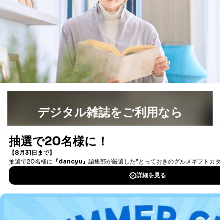
いて
当社は、本人から、開示対象個人情報について利用目的
の通知を求められた場合には、遅滞なくこれに応じま
す。ただし、以下①～④のいずれかに該当する場合は、
利用目的の通知を行なうことはできません。そのとき
は、本人に遅滞無くその旨を通知するとともに、理由を
説明させていただきます。
①利用目的を本人に通知し、又は公表することによって
本人又は第三者の生命、身体、財産その他の権利利益を
害するおそれがある場合
②利用目的を本人に通知し、又は公表することによって
デジタル雑誌をご利用なら
当該事業者の権利又は正当な利益を害するおそれがある
場合
最新号〜バックナンバーまで7000冊以上の雑誌
（電子
③国の機関又は地方公共団体が法令の定める事務を遂行
書籍）が無料で読み放題！
することに対して協力する必要がある場合であって、利
タダ読みサービス
を楽しもう！
用目的を本人に通知し、又は公表することによって当該
事務の遂行に支障を及ぼすおそれがあるとき
④開示対象個人情報の利用目的が明らかな場合
DOWNLOAD FOR IOS
開示対象個人情報については、保有個人データの本人ま
DOWNLOAD FOR ANDROID
たはその代理人からの利用目的の通知、開示、変更等
（内容の訂正、追加または削除）、利用停止等（「利用