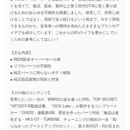
トを当てて、復活、延命、製作など第２世代GT-Rに長く乗り続
けるためのあらゆる可能性を模索しました。保管して、所有し続
けることではなく、現役で走り続けるという視点で、今すぐ実戦
できるものから、近未来への期待を含めたさまざまなプランやア
イデアを紹介しています。これからのR’sライフを豊かにしてい
くための参考にしてほしい！
【主な内容】
● RB26延命オーバーホール術
● リプロパーツの可能性
● 純正パーツに拘らないボディ補強
● 純正部品製廃の現状と対策
【その他のコンテンツ】
世界にたった一台の「BNR32の皮を被ったR35」TOP SECRET
“VR”32GT-R緊急試乗、『GOS Labo.』が製作するコンプリート
カー「OSR32」連載第4弾、歴史を作ったパーツ列伝「逸品は進
化する・HKS GT・TURBINE、チューニングの初めの一歩「知
らなかったブーストアップのホント」、第２世代GT－Rが生まれ