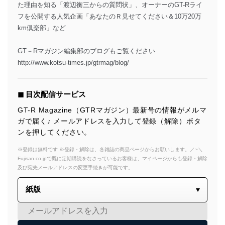
た理由を知る「渡辺衡三からの質問状」、オーナーのGT-Rライ
フを公開する人気企画「あなたのＲ見せてください＆10万20万
km倶楽部」など
GT－Rマガジン編集部のブログもご覧ください
http://www.kotsu-times.jp/gtrmag/blog/
◼︎ 目次配信サービス
GT-R Magazine（GTRマガジン）最新号の情報がメルマ
ガで届く♪ メールアドレスを入力して登録（解除）ボタ
ンを押してください。
※登録は無料です ※登録・解除は、各雑誌の商品ページからお願いします。／~＼
Fujisan.co.jpで既に定期購読をなさっているお客様は、マイページからも登録・解除
及び宛先メールアドレスの変更手続きが可能です。