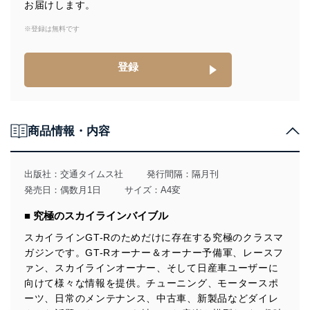
お届けします。
達成に必要な範囲内で適法かつ公正な手段によって取
得・利用・提供を行います。また、当社が保有している
※登録は無料です
個人情報は、同意を得ずに目的外利用、第三者への提
供・開示は行いません。当社においてはこれらの取り組
みを確実にするため、従業者等の教育を徹底してまいり
登録
ます。また、目的外利用を行わないために、適切な管理
措置を講じます。
法令遵守
商品情報・内容
当社は、個人情報に関連する法令、国が定める指針及び
その他の規範を遵守します。また、当社の管理の仕組み
に、これらの法令及びその他の規範を常に適合させま
出版社：
交通タイムス社
発行間隔：隔月刊
す。
発売日：偶数月1日
サイズ：A4変
個人情報の安全管理措置
■ 究極のスカイラインバイブル
当社は、個人情報の正確性及び安全性を確保するため
スカイラインGT-Rのためだけに存在する究極のクラスマ
に、下記セキュリティ対策をはじめとする安全対策を実
ガジンです。GT-Rオーナー＆オーナー予備軍、レースフ
施し、個人情報の漏えい、滅失またはき損の防止及び是
ァン、スカイラインオーナー、そして日産車ユーザーに
正に努めます。
向けて様々な情報を提供。チューニング、モータースポ
アクセス制御
ーツ、日常のメンテナンス、中古車、新製品などダイレ
個人データを取り扱うことのできる機器及び当該