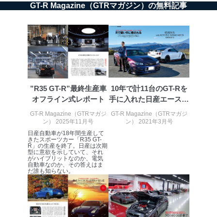
GT-R Magazine（GTRマガジン）の無料記事
じて、個人情報保護マネジメントシステムを継続的に改
善し、常に最良の状態を維持します。
苦情及び相談受付け窓口
貴殿の個人情報及び当社の個人情報保護マネジメントシ
ステムに関するご相談及び苦情については以下までご連
絡ください。
適切、かつ迅速に対応させていただきます。
”R35 GT-R”最終生産車
10年で計11台のGT-Rを
株式会社富士山マガジンサービス 個人情報問い合わせ
オフライン式レポート
手に入れた日産エースド
係
ライ...
GT-R Magazine（GTRマガジ
GT-R Magazine（GTRマガジ
TEL：0570-200-223
ン） 2025年11月号
ン） 2021年3月号
FAX：03-5459-7073
日産自動車が18年間生産して
e-mail：
cs@fujisan.co.jp
きたスポーツカー「R35 GT-
R」の生産を終了。日産は次期
改訂：2025年2月20日
型に意欲を示していて、それ
制定：2005年4月1日
がハイブリットなのか、電気
自動車なのか、その答えはま
株式会社富士山マガジンサービス
だ誰も知らない。
代表取締役会長 西野 伸一郎
個人情報の取扱いについて
１．個人情報保護管理者