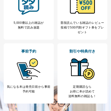
き。
公衆衛生の向上または児童の健全な育成の推進のため
に特に必要がある場合であって、本人の同意を得るこ
とが困難である場合。
国の機関もしくは地方公共団体またはその委託を受け
5,000冊以上の雑誌が
普段読んでいる雑誌のレビュー
た者が法令の定める事務を遂行することに対して協力
無料で読み放題
投稿で
500円割ギフト券をプレ
する必要がある場合であって、本人の同意を得ること
ゼント
により当該事務の遂行に支障を及ぼすおそれがあると
き。
上記２．の利用目的を実施するために守秘義務を結ん
事前予約
割引や特典付き
だ企業に、業務の一部として個人情報の取扱いを委
託・提供する場合、その業務に必要な範囲で委託・提
供先企業に個人情報を開示することがあります。
委託・提供先企業は具体的には以下のような企業です
が、これらに限りません。
委託先：カスタマーサポート支援会社 、クレジッ
トカード決済などの決済代行・料金回収会社、広
告配信サービス会社
気になる本は
発売日前から事前
定期購読なら
提供先：出版社、出版物発売元、卸売会社、販売
予約可能
お得に本が読めて
店など商品の供給者、梱包会社、配送会社、新聞
送料無料の雑誌も！
販売店などの梱包・配送・配達会社
４．開示対象個人情報の「開示」「訂正」等の請求につ