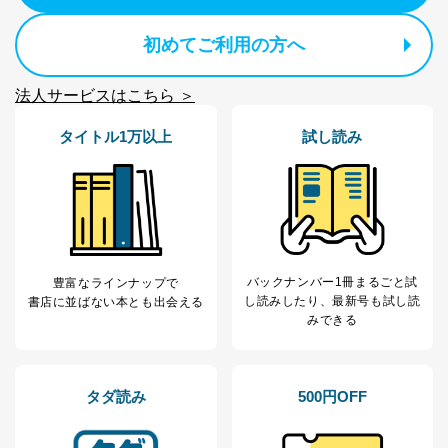
当社のサービス利用状況の把握お
よびその分析のため
初めてご利用の方へ
お問い合わせ対応、トラブル対
SNS公式アカウン
処、オペレーター教育など応対品
7
トに登録された方
質向上のため
法人サービスはこちら ＞
の個人情報
その他当社のプライバシーポリシ
ー等にて公表する利用目的達成の
タイトル1万以上
試し読み
ため
※上記の利用目的のうちNo.1～5については保有個人デ
ータ（開示対象個人情報）の利用目的であり、下記4.の
開示等のご請求に対応させていただきます。
なお、6、7については、パートナー（提携企業）様又は
各SNS運営会社様にご請求いただきますようお願い致し
ます。
バックナンバー1冊まるごと試
豊富なラインナップで
し読み
したり、最新号も試し読
書店に並ばない本とも出会える
３．個人情報の第三者提供について
みできる
当社は、取得した個人情報を適切に管理し､あらかじめ
本人の同意を得ることなく第三者に提供することはあり
ません。ただし、次の場合は除きます。
タダ読み
500円OFF
法令に基づく場合
人の生命､身体または財産の保護のために必要がある
場合であって、本人の同意を得ることが困難であると