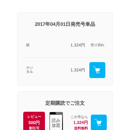
2017年04月01日発売号単品
1,324円
紙
売り切れ
デジ
1,324円
タル
定期購読でご注文
レビュー
この号なら
読み
500円
1,324円
放題
割引可
送料無料