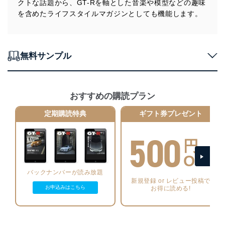
クトな話題から、GT-Rを軸とした音楽や模型などの趣味
機器を取り扱う従業者を明確化し、 個人データへ
を含めたライフスタイルマガジンとしても機能します。
の不要なアクセスを防止しています。
アクセス者の識別と認証
機器に標準装備されているユーザー制御機能（ユ
ーザーアカウント制御）により、個人情報データ
無料サンプル
ベース等を取り扱う情報システムを使用する従業
者を識別・認証しています。
外部からの不正アクセス等の防止
おすすめの購読プラン
個人データを取り扱う機器等のオペレーティング
システムを最新の状態に保持しています。
定期購読特典
ギフト券プレゼント
個人データを取り扱う機器等にセキュリティ対策
ソフトウェア等を導入し、自動更新 機能等の活用
500
により、これを最新状態としています。
円
OFF
情報システムの使用に伴う漏洩等の防止
メール等により個人データの含まれるファイルを
バックナンバーが読み放題
送信する場合に、当該ファイルへのパスワードを
新規登録 or レビュー投稿で
設定しています。
お申込みはこちら
お得に読める!
個人情報保護マネジメントシステムの継続的改善
当社は、内部監査及びマネジメントレビューの機会を通