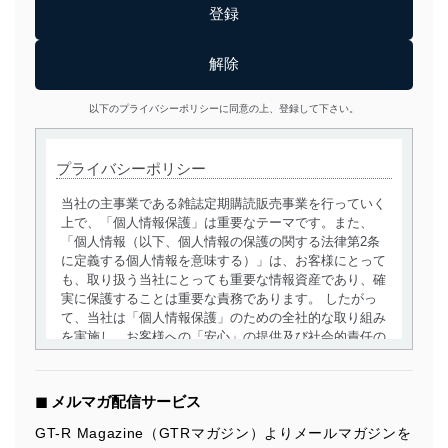
以下のプライバシーポリシーに同意の上、登録して下さい。
プライバシーポリシー
当社の主事業である雑誌定期購読販売事業を行っていく
上で、「個人情報保護」は重要なテーマです。また、
「個人情報（以下、個人情報の保護の関する法律第2条
に定義する個人情報を意味する）」は、お客様にとって
も、取り扱う当社にとっても重要な情報資産であり、確
実に保護することは重要な責務であります。 したがっ
て、当社は「個人情報保護」のための全社的な取り組み
を実施し、お客様への「安心」の提供及び社会的責任の
責務を果たすことを確実にいたします。
個人情報の取得・利用・提供について
◼︎ メルマガ配信サービス
当社は、個人情報の取得・利用・提供に際して、その利
GT-R Magazine（GTRマガジン）よりメールマガジンを
用目的を明確にし、本人の同意を得たうえで利用目的の