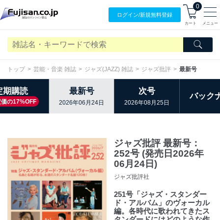
0
ログイン/
新規無料
登録
カート
メニュー
トップ
芸能・音楽 雑誌
ジャズ(JAZZ) 雑誌
ジャズ批評
最新号
定期購読
最新号
次号
バック
価の17%OFF
2026年06月24日
2026年08月25日
ジャズ批評 最新号：
252号 (発売日2026年
06月24日)
ジャズ批評社
251号「ジャズ・スタンダー
ド・アルバム」のヴォーカル
編。各時代に歌われてきたス
タンダードにはどのような作