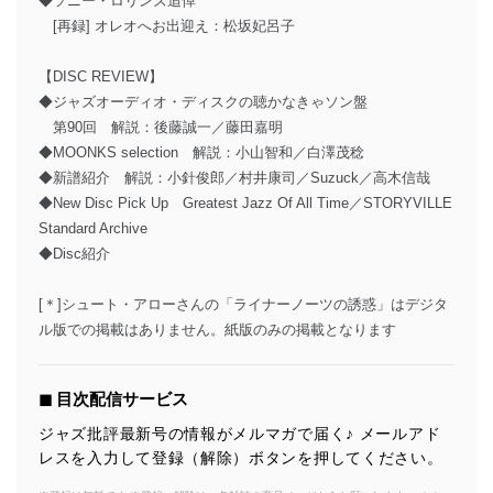
◆ソニー・ロリンズ追悼
[再録] オレオへお出迎え：松坂妃呂子
【DISC REVIEW】
◆ジャズオーディオ・ディスクの聴かなきゃソン盤
第90回 解説：後藤誠一／藤田嘉明
◆MOONKS selection 解説：小山智和／白澤茂稔
◆新譜紹介 解説：小針俊郎／村井康司／Suzuck／高木信哉
◆New Disc Pick Up Greatest Jazz Of All Time／STORYVILLE
Standard Archive
◆Disc紹介
[＊]シュート・アローさんの「ライナーノーツの誘惑」はデジタ
ル版での掲載はありません。紙版のみの掲載となります
◼︎ 目次配信サービス
ジャズ批評最新号の情報がメルマガで届く♪ メールアド
レスを入力して登録（解除）ボタンを押してください。