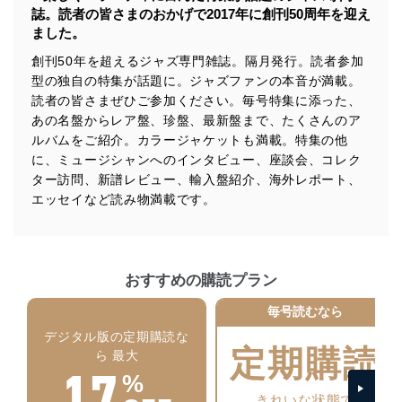
個人情報の安全管理措置
誌。読者の皆さまのおかげで2017年に創刊50周年を迎え
ました。
当社は、個人情報の正確性及び安全性を確保するため
に、下記セキュリティ対策をはじめとする安全対策を実
創刊50年を超えるジャズ専門雑誌。隔月発行。読者参加
施し、個人情報の漏えい、滅失またはき損の防止及び是
型の独自の特集が話題に。ジャズファンの本音が満載。
正に努めます。
読者の皆さまぜひご参加ください。毎号特集に添った、
アクセス制御
あの名盤からレア盤、珍盤、最新盤まで、たくさんのア
個人データを取り扱うことのできる機器及び当該
ルバムをご紹介。カラージャケットも満載。特集の他
機器を取り扱う従業者を明確化し、 個人データへ
に、ミュージシャンへのインタビュー、座談会、コレク
の不要なアクセスを防止しています。
ター訪問、新譜レビュー、輸入盤紹介、海外レポート、
アクセス者の識別と認証
エッセイなど読み物満載です。
機器に標準装備されているユーザー制御機能（ユ
ーザーアカウント制御）により、個人情報データ
ベース等を取り扱う情報システムを使用する従業
者を識別・認証しています。
おすすめの購読プラン
外部からの不正アクセス等の防止
毎号読むなら
個人データを取り扱う機器等のオペレーティング
システムを最新の状態に保持しています。
デジタル版の定期購読な
個人データを取り扱う機器等にセキュリティ対策
定期購読
ら 最大
17
ソフトウェア等を導入し、自動更新 機能等の活用
%
により、これを最新状態としています。
きれいな状態で