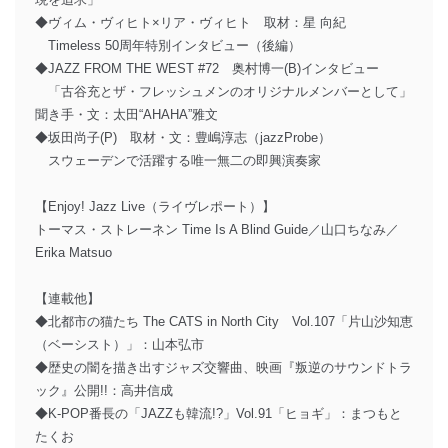
◆ヴィム・ヴィヒト×リア・ヴィヒト 取材：星 向紀
Timeless 50周年特別インタビュー（後編）
◆JAZZ FROM THE WEST #72 奥村博一(B)インタビュー
「古谷充とザ・フレッシュメンのオリジナルメンバーとして」
聞き手・文：太田“AHAHA”雅文
◆坂田尚子(P) 取材・文：豊嶋淳志（jazzProbe）
スウェーデンで活躍する唯一無二の即興演奏家
【Enjoy! Jazz Live（ライヴレポート）】
トーマス・ストレーネン Time Is A Blind Guide／山口ちなみ／
Erika Matsuo
【連載他】
◆北都市の猫たち The CATS in North City Vol.107「片山沙知恵
（ベーシスト）」：山本弘市
◆歴史の闇を描き出すジャズ交響曲、映画『叛逆のサウンドトラ
ック』公開!!：高井信成
◆K-POP番長の「JAZZも韓流!?」Vol.91「ヒョギ」：まつもと
たくお