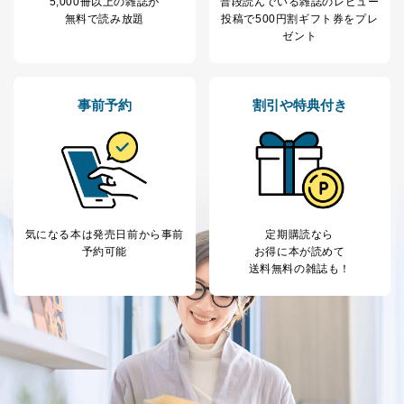
5,000冊以上の雑誌が
普段読んでいる雑誌のレビュー
当社の従業者の個
人事、総務などの雇用管理等のた
無料で読み放題
投稿で
500円割ギフト券をプレ
5
人情報
め
ゼント
パートナー（提携
購入商品配送のため
企業）からの委託
提携企業及びお客様がご購入され
により当社の
た商品の発売元企業からのｅメー
6
定期購読サービス
ル等による商品、
事前予約
割引や特典付き
等をご利用の方の
サービス、キャンペーン等の広告
個人情報
に関するご案内のため
当社のサービス利用状況の把握お
よびその分析のため
お問い合わせ対応、トラブル対
SNS公式アカウン
処、オペレーター教育など応対品
7
トに登録された方
質向上のため
の個人情報
気になる本は
発売日前から事前
定期購読なら
その他当社のプライバシーポリシ
予約可能
お得に本が読めて
ー等にて公表する利用目的達成の
送料無料の雑誌も！
ため
※上記の利用目的のうちNo.1～5については保有個人デ
ータ（開示対象個人情報）の利用目的であり、下記4.の
開示等のご請求に対応させていただきます。
なお、6、7については、パートナー（提携企業）様又は
各SNS運営会社様にご請求いただきますようお願い致し
ます。