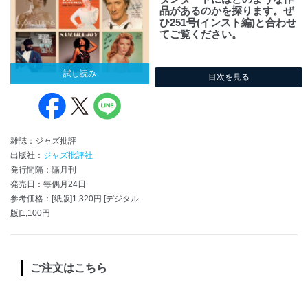
品があるのかを探ります。ぜ
ひ251号(インスト編)と合わせ
てご覧ください。
試し読み
目次を見る
雑誌：ジャズ批評
出版社：
ジャズ批評社
発行間隔：隔月刊
発売日：毎偶月24日
参考価格：[紙版]1,320円 [デジタル
版]1,100円
ご注文はこちら