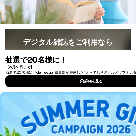
３．個人情報の第三者提供について
当社は、取得した個人情報を適切に管理し､あらかじめ
本人の同意を得ることなく第三者に提供することはあり
ません。ただし、次の場合は除きます。
法令に基づく場合
人の生命､身体または財産の保護のために必要がある
デジタル雑誌をご利用なら
場合であって、本人の同意を得ることが困難であると
き。
最新号〜バックナンバーまで7000冊以上の雑誌
（電子
公衆衛生の向上または児童の健全な育成の推進のため
書籍）が無料で読み放題！
に特に必要がある場合であって、本人の同意を得るこ
タダ読みサービス
を楽しもう！
とが困難である場合。
国の機関もしくは地方公共団体またはその委託を受け
た者が法令の定める事務を遂行することに対して協力
DOWNLOAD FOR IOS
する必要がある場合であって、本人の同意を得ること
により当該事務の遂行に支障を及ぼすおそれがあると
き。
DOWNLOAD FOR ANDROID
上記２．の利用目的を実施するために守秘義務を結ん
だ企業に、業務の一部として個人情報の取扱いを委
託・提供する場合、その業務に必要な範囲で委託・提
ご利用方法はこちら
供先企業に個人情報を開示することがあります。
委託・提供先企業は具体的には以下のような企業です
が、これらに限りません。