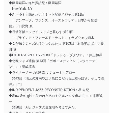
◆藤岡靖洋の海外探訪紀：藤岡靖洋
New York, NY
◆新・今すぐ聴きたい！ネット配信でジャズ第11回
「デンマーク、フランス、オーストラリア、日本から配信
便」：日比野 真
◆日常茶飯エッセイ ジャズと暮らす 第91回
「ブラインド・フォールド・テスト」：ラズウェル細木
◆女が聴くジャズのひとつやふたつ 第103回「君微笑めば」：豊
田 葵
◆OTHER ASPECTS vol.80「ドゥドゥ・ブクワナ」：井上和洋
◆北欧ジャズ通信 第13回「ボボ・ステンソン（スウェーデ
ン）」：豊嶋淳志
◆ライナーノーツの誘惑 ：シュート・アロー
第43回「地元の湘南や江ノ島にこだわる土着っぽさ、そして洗
練」 [＊]
◆INDIPENDENT JAZZ RECONSTRUCTION：星 向紀
◆Slow Swingin’～失われた名曲やアルバムを求めて～ ：後藤誠
一
第28回「AIとジャズの現在地を考えてみた」