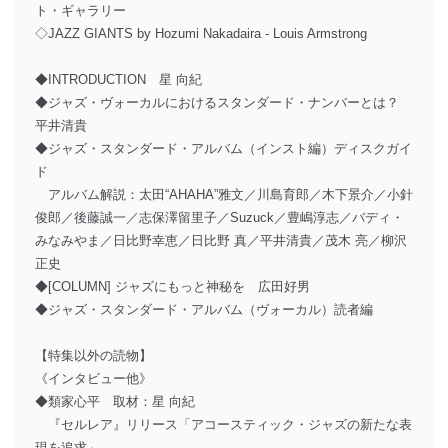
ト・ギャラリー
◇JAZZ GIANTS by Hozumi Nakadaira - Louis Armstrong
◆INTRODUCTION 星 向紀
◆ジャズ・ヴォーカルにおけるスタンダード・ナンバーとは？
平井清貴
◆ジャズ・スタンダード・アルバム（インスト編）ディスクガイ
ド
アルバム解説：太田“AHAHA”雅文／川島育郎／木下景介／小針
俊郎／後藤誠一／志保澤留里子／Suzuck／豊嶋淳志／バディ・
みなみやま／日比野幸恵／日比野 真／平井清貴／茂木 亮／柳沢
正史
◆[COLUMN] ジャズにもっと神秘を 広田好男
◆ジャズ・スタンダード・アルバム（ヴォーカル）読者編
【特集以外の読物】
《インタビュー他》
◆類家心平 取材：星 向紀
『セルレア』リリース「アコースティック・ジャズの新たな表
現を追求」