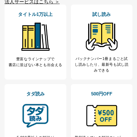
No
個人情報の種類
利用目的
法人サービスはこちら ＞
購入商品の配送のため
商品代金回収のため
タイトル1万以上
試し読み
ｅメール等による商品、サービ
ス、キャンペーン等の広告の案内
当社の定期購読サ
のため
1
ービス等をご利用
個人が特定できない形で取得した
の方の個人情報
閲覧履歴や購買履歴等の情報を分
析して、趣味・嗜好に
応じた新商品・サービスに関する
広告のため
バックナンバー1冊まるごと試
豊富なラインナップで
当社にお問合わせ
お問い合わせ対応、トラブル対
し読み
したり、最新号も試し読
書店に並ばない本とも出会える
2
いただいた方の個
処、オペレーター教育など応対品
みできる
人情報
質向上のため
カスタマーQ＆Aサイトの投稿内容
の確認のため
タダ読み
500円OFF
ｅメール等によるカスタマーQ＆A
当社カスタマーQ＆
サイトのサービス内容のご案内の
3
Aサービス利用者
ため
ｅメール等による商品、サービ
ス、キャンペーン等の広告に関す
るご案内のため
採用応募者の方の
4
採用選考、ご連絡のため
個人情報