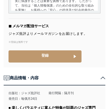
実に保護することは重要な責務であります。 したがっ
て、当社は「個人情報保護」のための全社的な取り組み
を実施し、お客様への「安心」の提供及び社会的責任の
責務を果たすことを確実にいたします。
個人情報の取得・利用・提供について
◼︎ メルマガ配信サービス
当社は、個人情報の取得・利用・提供に際して、その利
ジャズ批評よりメールマガジンをお届けします。
用目的を明確にし、本人の同意を得たうえで利用目的の
達成に必要な範囲内で適法かつ公正な手段によって取
※登録は無料です
得・利用・提供を行います。また、当社が保有している
個人情報は、同意を得ずに目的外利用、第三者への提
登録
供・開示は行いません。当社においてはこれらの取り組
みを確実にするため、従業者等の教育を徹底してまいり
ます。また、目的外利用を行わないために、適切な管理
措置を講じます。
商品情報・内容
法令遵守
当社は、個人情報に関連する法令、国が定める指針及び
その他の規範を遵守します。また、当社の管理の仕組み
出版社：
ジャズ批評社
発行間隔：隔月刊
に、これらの法令及びその他の規範を常に適合させま
発売日：毎偶月24日
す。
■ 楽しくバラエティに富んだ特集が話題のジャズ専門