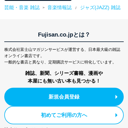
改訂：2025年2月20日
芸能・音楽 雑誌
音楽情報誌
ジャズ(JAZZ) 雑誌
>
/
制定：2005年4月1日
株式会社富士山マガジンサービス
代表取締役会長 西野 伸一郎
個人情報の取扱いについて
Fujisan.co.jpとは？
１．個人情報保護管理者
株式会社富士山マガジンサービスが運営する、
日本最大級の雑誌
当社は以下の個人情報保護管理者を設置し、個人情報保
護管理者の責任のもと、個人情報を取得・アクセス・利
オンライン書店です。
用・提供・管理いたします。
一般的な書店と異なり、
定期購読サービスに特化しています。
東京都渋谷区南平台町16-11
雑誌、新聞、シリーズ書籍、漫画や
株式会社富士山マガジンサービス
本屋にも無い古い本も見つかる！
代表取締役会長 西野 伸一郎
個人情報保護管理者: 経営管理グループディレクター 前
田 嘉也
新規会員登録
２．利用目的
当社が取り扱う開示対象個人情報の利用目的は次のとお
初めてご利用の方へ
りです。