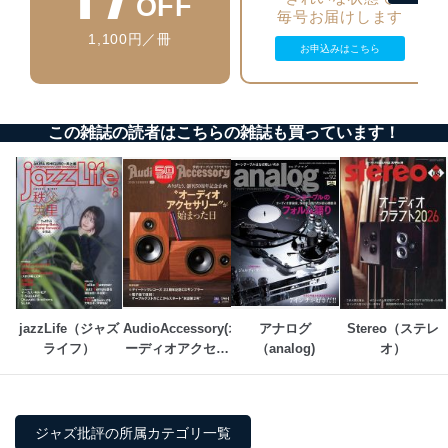
OFF
毎号お届けします
情報システムの使用に伴う漏洩等の防止
メール等により個人データの含まれるファイルを
1,100円／冊
お申込みはこちら
送信する場合に、当該ファイルへのパスワードを
設定しています。
個人情報保護マネジメントシステムの継続的改善
この雑誌の読者はこちらの雑誌も買っています！
当社は、内部監査及びマネジメントレビューの機会を通
じて、個人情報保護マネジメントシステムを継続的に改
善し、常に最良の状態を維持します。
苦情及び相談受付け窓口
貴殿の個人情報及び当社の個人情報保護マネジメントシ
ステムに関するご相談及び苦情については以下までご連
絡ください。
適切、かつ迅速に対応させていただきます。
jazzLife（ジャズ
AudioAccessory(オ
アナログ
Stereo（ステレ
ライフ）
ーディオアクセサ
（analog)
オ）
株式会社富士山マガジンサービス 個人情報問い合わせ
リー)
係
TEL：0570-200-223
FAX：03-5459-7073
e-mail：
cs@fujisan.co.jp
ジャズ批評の所属カテゴリ一覧