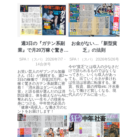
週3日の『ガテン系副
お金がない…「新型貧
業』で月20万稼ぐ驚きの
乏」の法則
方法とは？
SPA！（スパ） 2026年7/7・
SPA！（スパ） 2026年5/26号
14合併号
今や“貧乏”とは収入の少なさだ
けで語られるものではなくな
お笑い芸人のザブングル加藤
ってきた。いくら収入があっ
さん（51）が挑戦する、週2〜
ても、出ていくカネが多けれ
3日の稼働で「月収20万円」を
ば生活は容易に転落する。家
稼ぐ驚きのガテン系副業に密
賃、投資、親の搾取etc. 汗水垂
着！「消火器はダンベル感
らして働けど貧しくなる、現
覚」と語る彼が選んだのは消
代人のリアルに迫った。
防設備士。体を鍛えながらAIに
奪われない一生モノの技術を
身につける、中年世代必見の
「健康×高収入」な働き方のヒ
ントをお届けします！