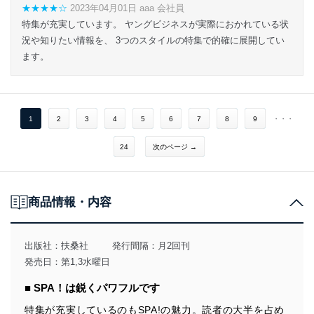
★★★★☆
2023年04月01日 aaa 会社員
特集が充実しています。 ヤングビジネスが実際におかれている状
況や知りたい情報を、 3つのスタイルの特集で的確に展開してい
ます。
1
2
3
4
5
6
7
8
9
・・・
24
次のページ →
商品情報・内容
出版社：
扶桑社
発行間隔：月2回刊
発売日：第1,3水曜日
■ SPA！は鋭くパワフルです
特集が充実しているのもSPA!の魅力。読者の大半を占め