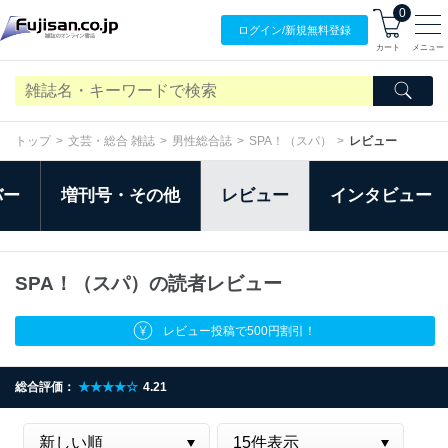
0
ログイン/
新規無料
登録
カート
メニュー
トップ
文芸・総合 雑誌
男性総合誌
SPA！（スパ）
レビュー
バー
増刊号・その他
レビュー
インタビュー
SPA！（スパ）の読者レビュー
レビュー投稿で500円割引！
総合評価：
★★★★☆
4.21