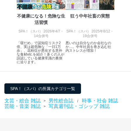
不健康になる！危険な生
狂う中年社畜の実態
活習慣
SPA！（スパ） 2026年4/7・
SPA！（スパ） 2025年8/12・
14合併号
19合併号
「寝だめ」で認知症リスク2
悪いのは自分なのか会社なの
倍、実は超危険な「一日1万
か....。中年社員を巻き込む社
歩」、花粉症が悪化する意外
内ストレスが増加！
な食材etc.を紹介！多くの人が
誤認している健康常識の裏側
に迫ります。
SPA！（スパ）の所属カテゴリ一覧
文芸・総合 雑誌
男性総合誌
時事・社会 雑誌
>
/
芸能・音楽 雑誌
写真週刊誌・ゴシップ 雑誌
>