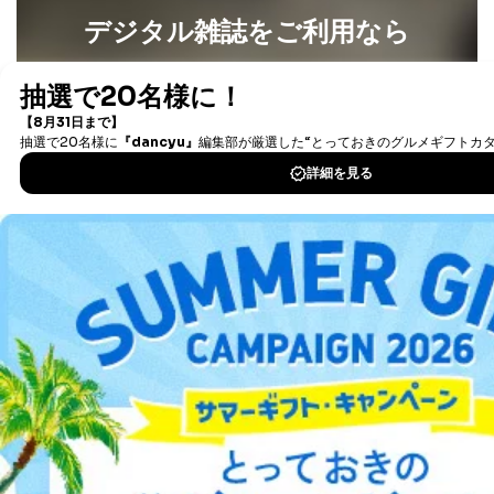
デジタル雑誌をご利用なら
最新号〜バックナンバーまで7000冊以上の雑誌
（電子
書籍）が無料で読み放題！
タダ読みサービス
を楽しもう！
DOWNLOAD FOR IOS
DOWNLOAD FOR ANDROID
ご利用方法はこちら
総合案内
アフィリエイト
採用情報