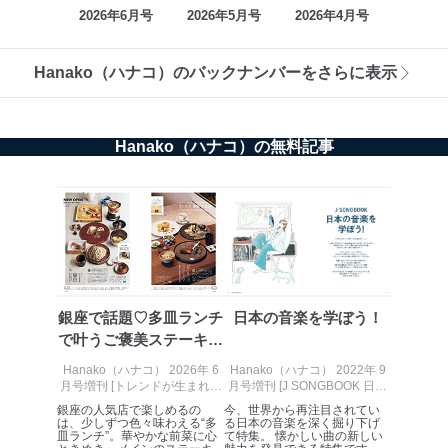
2026年6月号
2026年5月号
2026年4月号
Hanako（ハナコ）のバックナンバーをさらに表示
Hanako（ハナコ）の無料記事
銀座で話題♡多皿ランチ
日本の音楽を学ぼう！
で叶うご褒美ステーキ時
間
Hanako（ハナコ） 2026年 6
Hanako（ハナコ） 2022年 9
月号増刊 [トレンドが生まれる
月号増刊 [J SONGBOOK 日本
新しい“一流店”へ。大銀座 ]
の音楽を学ぼう！]
銀座の人気店で楽しめるの
今、世界から再注目されてい
は、少しずつ色々味わえる“多
る日本の音楽を深く掘り下げ
皿ランチ”。華やかな前菜に心
て特集。 懐かしい曲の新しい