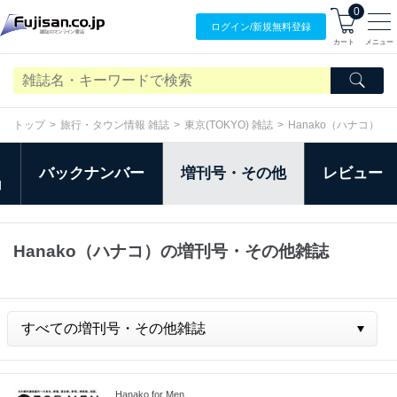
0
ログイン/
新規無料
登録
カート
メニュー
トップ
旅行・タウン情報 雑誌
東京(TOKYO) 雑誌
Hanako（ハナコ）
バックナンバー
増刊号・その他
レビュー
日
Hanako（ハナコ）の増刊号・その他雑誌
Hanako for Men