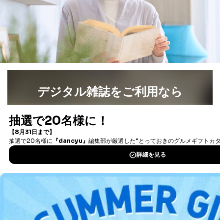
デジタル雑誌をご利用なら
最新号〜バックナンバーまで7000冊以上の雑誌
（電子
書籍）が無料で読み放題！
タダ読みサービス
を楽しもう！
DOWNLOAD FOR IOS
DOWNLOAD FOR ANDROID
ご利用方法はこちら