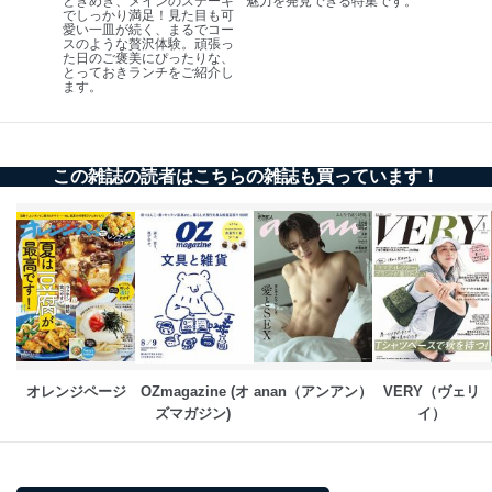
ときめき、メインのステーキ
魅力を発見できる特集です。
でしっかり満足！見た目も可
愛い一皿が続く、まるでコー
スのような贅沢体験。頑張っ
た日のご褒美にぴったりな、
とっておきランチをご紹介し
ます。
この雑誌の読者はこちらの雑誌も買っています！
オレンジページ
OZmagazine (オ
anan（アンアン）
VERY（ヴェリ
ズマガジン) 
イ）