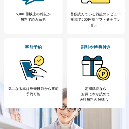
5,000冊以上の雑誌が
普段読んでいる雑誌のレビュー
無料で読み放題
投稿で
500円割ギフト券をプレ
ゼント
事前予約
割引や特典付き
気になる本は
発売日前から事前
定期購読なら
予約可能
お得に本が読めて
送料無料の雑誌も！