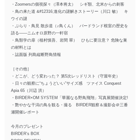
・Zoomersの個視探々（澤本将太） シギ類、北米からの刺客
・鳥の来た道 &#12316;進化の謎解きストーリー（川口 敏） キ
ウイの謎
・ぶらり・鳥見 散歩道（♪鳥くん） バードランド根室の歴史を
語る――ニムオロ原野の一軒宿
・鳥類学の扉（植村慎吾、岩間 翠） ひもに要注意？ 危険な巣
の材料とは
・誌面版 列島縦断野鳥情報
［その他］
・どこが、どう変わった？ 第5次レッドリスト（守屋年史）
・日々の観察に“ちょうどいい”サイズ感 ツァイス Conquest
Apia 65（川辺 洪）
・BIRDER×OM SYSTEM「華麗なる野鳥飛翔」写真展開催決定!
・艶やかな干潟の鳥を観る・撮る BIRDER観察＆撮影会＠三番
瀬開催レポート
今月のプレゼント
BIRDER’s BOX