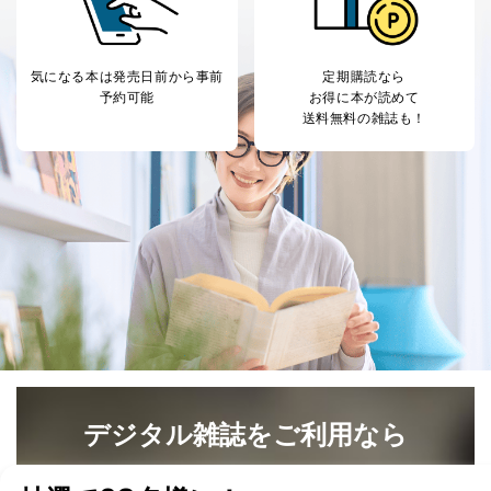
D.手数料について
利用目的の通知、開示対象個人情報の開示請求につ
いては、1回の申請ごとに手数料、郵送料が必要で
気になる本は
発売日前から事前
定期購読なら
す。
予約可能
お得に本が読めて
郵送料：860円（内訳：定形110円、書留480円、本
送料無料の雑誌も！
人限定受取郵便270円)
(2024年10月1日現在)
※上記郵送料は国内郵便の場合の費用です。国外へ
の郵送の場合は、実費をご負担いただきます。
手数料等の支払方法
費用のお支払方法は、郵送料分の郵便定額小為替を
申請書類に同封してください。
(郵便局にお支払いいただく手数料は申請者のご負担
です。また、郵便定額小為替は無記名でお願いしま
す。) なお、郵送料は郵便定額小為替に代えて同額
分の切手でお支払いいただくこともできます。
E.開示等の求めに対する回答方法
申請者の申請書面記載宛に書面（eメール含む）によっ
て回答いたします。書面以外での方法による回答をご希
デジタル雑誌をご利用なら
望される方は、手続き時にその旨ご連絡ください。
F.非開示事由について
最新号〜バックナンバーまで7000冊以上の雑誌
（電子
以下の(1)～(7)に該当する場合は、非開示とさせていた