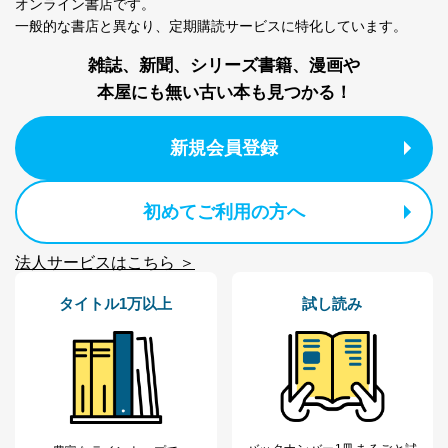
オンライン書店です。
番号、金融機関の名称あるいはクレジットカードの有効
一般的な書店と異なり、
定期購読サービスに特化しています。
期限など、商品のお届けやご請求を行う上で支障がある
情報に変更があった場合には、当社が登録情報を変更さ
雑誌、新聞、シリーズ書籍、漫画や
せていただく場合があります。
本屋にも無い古い本も見つかる！
A.開示等の求めの申し出先、提出していただく書面等
開示等の求めは、電話又は電子メールにて下記までお申
し付けください。開示等の求めに際して提出していただ
新規会員登録
く書面等については、その際にご案内いたします。
■電話による場合
初めてご利用の方へ
TEL:0570-200-223
株式会社富士山マガジンサービス 個人情報問い合わせ
係
法人サービスはこちら ＞
受付時間：10:00～17:00（土、日、祝、年末年始休業）
タイトル1万以上
試し読み
■電子メールによる場合
e-mail：
cs@fujisan.co.jp
B.開示等の対応に際して、以下記載の項目のうち2項目
以上での本人確認を実施させていただきます。
商品を購入された個人のお客様：氏名、住所、電話番
号、顧客番号、メールアドレス
商品を購入された法人のお客様：氏名、会社名、部署