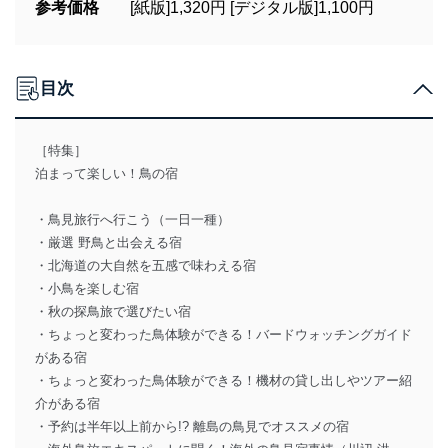
参考価格
[紙版]1,320円 [デジタル版]1,100円
目次
［特集］
泊まって楽しい！鳥の宿
・鳥見旅行へ行こう（一日一種）
・厳選 野鳥と出会える宿
・北海道の大自然を五感で味わえる宿
・小鳥を楽しむ宿
・秋の探鳥旅で選びたい宿
・ちょっと変わった鳥体験ができる！バードウォッチングガイド
がある宿
・ちょっと変わった鳥体験ができる！機材の貸し出しやツアー紹
介がある宿
・予約は半年以上前から!? 離島の鳥見でオススメの宿