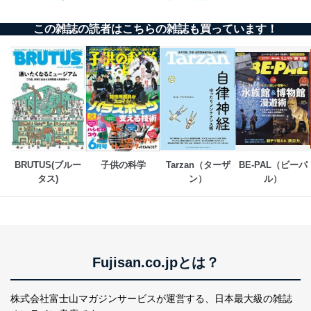
説明させていただきます。
この雑誌の読者はこちらの雑誌も買っています！
①利用目的を本人に通知し、又は公表することによって
本人又は第三者の生命、身体、財産その他の権利利益を
害するおそれがある場合
②利用目的を本人に通知し、又は公表することによって
当該事業者の権利又は正当な利益を害するおそれがある
場合
③国の機関又は地方公共団体が法令の定める事務を遂行
することに対して協力する必要がある場合であって、利
用目的を本人に通知し、又は公表することによって当該
事務の遂行に支障を及ぼすおそれがあるとき
④開示対象個人情報の利用目的が明らかな場合
BRUTUS(ブルー
子供の科学
Tarzan（ターザ
BE-PAL（ビーパ
タス)
ン）
ル）
開示対象個人情報については、保有個人データの本人ま
たはその代理人からの利用目的の通知、開示、変更等
（内容の訂正、追加または削除）、利用停止等（「利用
の停止または消去」「第三者への提供の停止」）の求め
に対応させていただいております。 当社顧客の皆様の
個人情報は「マイページ」にログインしていただくこと
Fujisan.co.jpとは？
で、訂正、追加、変更を行っていただくことが出来ま
す。マイページをご利用いただけない方、その他の方に
つきましては、下記Aをご覧ください。 また、ご登録い
株式会社富士山マガジンサービスが運営する、
日本最大級の雑誌
ただいた個人情報のうち、市町村などの名称および郵便