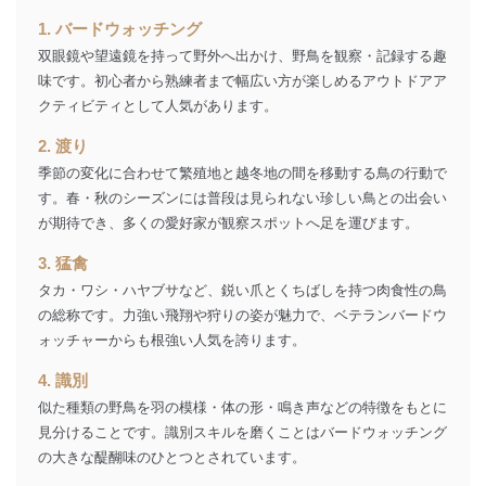
ー等にて公表する利用目的達成の
1. バードウォッチング
ため
※上記の利用目的のうちNo.1～5については保有個人デ
双眼鏡や望遠鏡を持って野外へ出かけ、野鳥を観察・記録する趣
ータ（開示対象個人情報）の利用目的であり、下記4.の
味です。初心者から熟練者まで幅広い方が楽しめるアウトドアア
開示等のご請求に対応させていただきます。
クティビティとして人気があります。
なお、6、7については、パートナー（提携企業）様又は
各SNS運営会社様にご請求いただきますようお願い致し
2. 渡り
ます。
季節の変化に合わせて繁殖地と越冬地の間を移動する鳥の行動で
３．個人情報の第三者提供について
す。春・秋のシーズンには普段は見られない珍しい鳥との出会い
が期待でき、多くの愛好家が観察スポットへ足を運びます。
当社は、取得した個人情報を適切に管理し､あらかじめ
本人の同意を得ることなく第三者に提供することはあり
3. 猛禽
ません。ただし、次の場合は除きます。
タカ・ワシ・ハヤブサなど、鋭い爪とくちばしを持つ肉食性の鳥
法令に基づく場合
の総称です。力強い飛翔や狩りの姿が魅力で、ベテランバードウ
人の生命､身体または財産の保護のために必要がある
ォッチャーからも根強い人気を誇ります。
場合であって、本人の同意を得ることが困難であると
き。
4. 識別
公衆衛生の向上または児童の健全な育成の推進のため
似た種類の野鳥を羽の模様・体の形・鳴き声などの特徴をもとに
に特に必要がある場合であって、本人の同意を得るこ
見分けることです。識別スキルを磨くことはバードウォッチング
とが困難である場合。
国の機関もしくは地方公共団体またはその委託を受け
の大きな醍醐味のひとつとされています。
た者が法令の定める事務を遂行することに対して協力