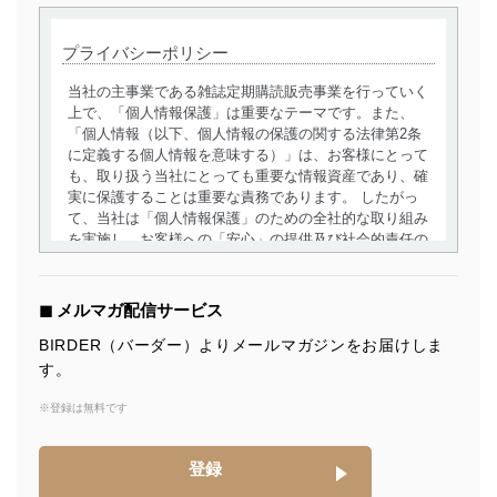
プライバシーポリシー
当社の主事業である雑誌定期購読販売事業を行っていく
上で、「個人情報保護」は重要なテーマです。また、
「個人情報（以下、個人情報の保護の関する法律第2条
に定義する個人情報を意味する）」は、お客様にとって
も、取り扱う当社にとっても重要な情報資産であり、確
実に保護することは重要な責務であります。 したがっ
て、当社は「個人情報保護」のための全社的な取り組み
を実施し、お客様への「安心」の提供及び社会的責任の
責務を果たすことを確実にいたします。
個人情報の取得・利用・提供について
◼︎ メルマガ配信サービス
当社は、個人情報の取得・利用・提供に際して、その利
BIRDER（バーダー）よりメールマガジンをお届けしま
用目的を明確にし、本人の同意を得たうえで利用目的の
す。
達成に必要な範囲内で適法かつ公正な手段によって取
得・利用・提供を行います。また、当社が保有している
※登録は無料です
個人情報は、同意を得ずに目的外利用、第三者への提
供・開示は行いません。当社においてはこれらの取り組
みを確実にするため、従業者等の教育を徹底してまいり
登録
ます。また、目的外利用を行わないために、適切な管理