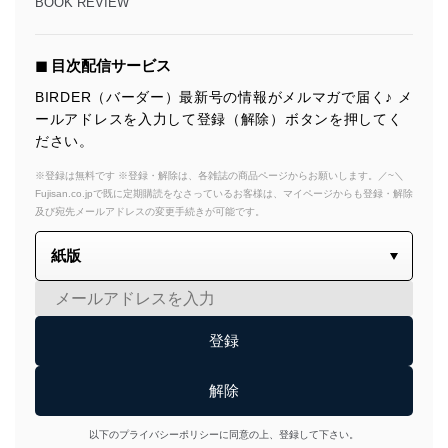
BOOK REVIEW
◼︎ 目次配信サービス
BIRDER（バーダー）最新号の情報がメルマガで届く♪ メ
ールアドレスを入力して登録（解除）ボタンを押してく
ださい。
※登録は無料です ※登録・解除は、各雑誌の商品ページからお願いします。／~＼
Fujisan.co.jpで既に定期購読をなさっているお客様は、マイページからも登録・解除
及び宛先メールアドレスの変更手続きが可能です。
以下のプライバシーポリシーに同意の上、登録して下さい。