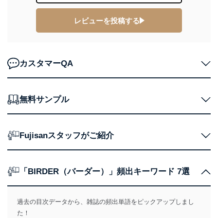
の確認のため
ｅメール等によるカスタマーQ＆A
レビューを投稿する
当社カスタマーQ＆
サイトのサービス内容のご案内の
3
Aサービス利用者
ため
ｅメール等による商品、サービ
ス、キャンペーン等の広告に関す
るご案内のため
カスタマーQA
採用応募者の方の
4
採用選考、ご連絡のため
個人情報
当社の従業者の個
人事、総務などの雇用管理等のた
5
無料サンプル
人情報
め
パートナー（提携
購入商品配送のため
企業）からの委託
提携企業及びお客様がご購入され
により当社の
た商品の発売元企業からのｅメー
6
Fujisanスタッフがご紹介
定期購読サービス
ル等による商品、
等をご利用の方の
サービス、キャンペーン等の広告
個人情報
に関するご案内のため
当社のサービス利用状況の把握お
「BIRDER（バーダー）」頻出キーワード 7選
よびその分析のため
お問い合わせ対応、トラブル対
SNS公式アカウン
処、オペレーター教育など応対品
7
トに登録された方
過去の目次データから、雑誌の頻出単語をピックアップしまし
質向上のため
の個人情報
その他当社のプライバシーポリシ
た！