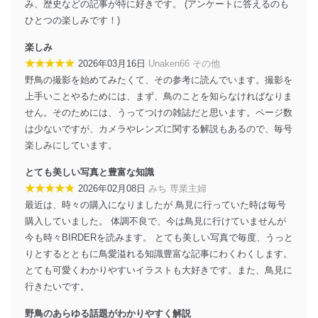
ステムに関するご相談及び苦情については以下までご連
み、歴史などの記事が特に好きです。 (アンケートに答えるのも
絡ください。
ひとつの楽しみです！)
適切、かつ迅速に対応させていただきます。
楽しみ
株式会社富士山マガジンサービス 個人情報問い合わせ
★★★★★
2026年03月16日
Unaken66 その他
係
野鳥の撮影を始めてみたくて、その参考に読んでいます。撮影を
TEL：0570-200-223
FAX：03-5459-7073
上手いことやるためには、まず、鳥のことを知らなければなりま
e-mail：
cs@fujisan.co.jp
せん。そのためには、うってつけの雑誌だと思います。ページ数
は少ないですが、カメラやレンズに関する解説もあるので、毎号
改訂：2025年2月20日
制定：2005年4月1日
楽しみにしています。
株式会社富士山マガジンサービス
代表取締役会長 西野 伸一郎
とても美しい写真と豊富な知識
★★★★★
2026年02月08日
みち 専業主婦
個人情報の取扱いについて
最近は、時々の購入になりましたが 鳥見に行っていた時は毎号
購入していました。 体調不良で、今は鳥見に行けていませんが
１．個人情報保護管理者
今も時々BIRDERを読みます。 とても美しい写真で毎度、うっと
当社は以下の個人情報保護管理者を設置し、個人情報保
りとするとともに鳥愛溢れる知識豊富な記事にわくわくします。
護管理者の責任のもと、個人情報を取得・アクセス・利
とても可愛くわかりやすいイラストも大好きです。また、鳥見に
用・提供・管理いたします。
行きたいです。
東京都渋谷区南平台町16-11
野鳥のあらゆる話題がわかりやすく解説
株式会社富士山マガジンサービス