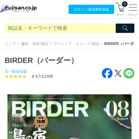
0
ログイン/
新規無料
登録
カート
メニュー
トップ
趣味・芸術 雑誌
アウトドア・キャンプ 雑誌
BIRDER（バーダー
BIRDER（バーダー）
文一総合出版
★★★★★
4.57/124件