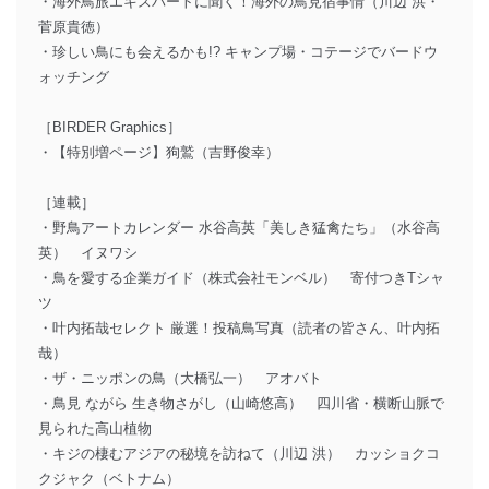
・海外鳥旅エキスパートに聞く！海外の鳥見宿事情（川辺 洪・
菅原貴徳）
・珍しい鳥にも会えるかも!? キャンプ場・コテージでバードウ
ォッチング
［BIRDER Graphics］
・【特別増ページ】狗鷲（吉野俊幸）
［連載］
・野鳥アートカレンダー 水谷高英「美しき猛禽たち」（水谷高
英） イヌワシ
・鳥を愛する企業ガイド（株式会社モンベル） 寄付つきTシャ
ツ
・叶内拓哉セレクト 厳選！投稿鳥写真（読者の皆さん、叶内拓
哉）
・ザ・ニッポンの鳥（大橋弘一） アオバト
・鳥見 ながら 生き物さがし（山崎悠高） 四川省・横断山脈で
見られた高山植物
・キジの棲むアジアの秘境を訪ねて（川辺 洪） カッショクコ
クジャク（ベトナム）