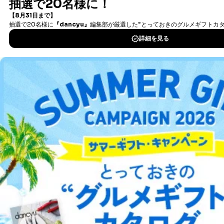
書籍）が無料で読み放題！
だきます。非開示を決定した場合は、その旨、理由を付
タダ読みサービス
を楽しもう！
記して通知いたします。
(1)申請書に記載されている住所、本人確認のための書
DOWNLOAD FOR IOS
類に記載されている住所、当社に登録されている住所が
一致しないときなど本人が確認できない場合
(2)代理人による申請に際して､代理権が確認できない場
DOWNLOAD FOR ANDROID
合
(3)所定の申請書類に不備があった場合
(4)開示の求めの対象が開示対象個人情報に該当しない
ご利用方法はこちら
場合
(5)本人または第三者の生命、身体、財産その他の権利
利益を害するおそれがある場合
(6)当社の業務の適正な実施に著しい支障を及ぼすおそ
れがある場合
総合案内
(7)他の法令に違反することとなる場合
アフィリエイト
採用情報
５．苦情及び相談窓口
プレスリリース
お問い合わせ
当社は、ご提出いただいた個人情報に関する苦情、相
談、及びその他のお問い合わせに、適切、かつ迅速に対
応致します。
利用規約
プライバシーポリシー
特定商取引法に基づく表示
会社案内
出版社の皆様へ
ご提出いただいた個人情報に関する苦情、相談は、電話
投資家の皆様へ
サイトマップ