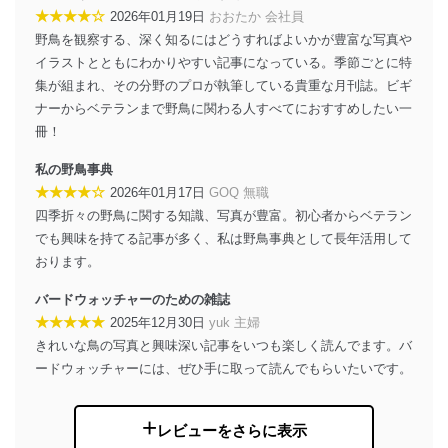
代表取締役会長 西野 伸一郎
★★★★☆
2026年01月19日
おおたか 会社員
個人情報保護管理者: 経営管理グループディレクター 前
野鳥を観察する、深く知るにはどうすればよいかが豊富な写真や
田 嘉也
イラストとともにわかりやすい記事になっている。季節ごとに特
集が組まれ、その分野のプロが執筆している貴重な月刊誌。ビギ
２．利用目的
ナーからベテランまで野鳥に関わる人すべてにおすすめしたい一
当社が取り扱う開示対象個人情報の利用目的は次のとお
冊！
りです。
私の野鳥事典
No
個人情報の種類
利用目的
★★★★☆
2026年01月17日
GOQ 無職
購入商品の配送のため
商品代金回収のため
四季折々の野鳥に関する知識、写真が豊富。初心者からベテラン
ｅメール等による商品、サービ
でも興味を持てる記事が多く、私は野鳥事典として長年活用して
ス、キャンペーン等の広告の案内
当社の定期購読サ
おります。
のため
1
ービス等をご利用
個人が特定できない形で取得した
の方の個人情報
バードウォッチャーのための雑誌
閲覧履歴や購買履歴等の情報を分
★★★★★
2025年12月30日
yuk 主婦
析して、趣味・嗜好に
きれいな鳥の写真と興味深い記事をいつも楽しく読んでます。バ
応じた新商品・サービスに関する
広告のため
ードウォッチャーには、ぜひ手に取って読んでもらいたいです。
当社にお問合わせ
お問い合わせ対応、トラブル対
2
いただいた方の個
処、オペレーター教育など応対品
人情報
質向上のため
レビューをさらに表示
カスタマーQ＆Aサイトの投稿内容