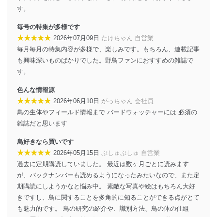
ベース等を取り扱う情報システムを使用する従業
す。
者を識別・認証しています。
毎号の特集が多様です
外部からの不正アクセス等の防止
個人データを取り扱う機器等のオペレーティング
★★★★★
2026年07月09日
たけちゃん 自営業
システムを最新の状態に保持しています。
毎月毎月の特集内容が多様で、楽しみです。もちろん、連載記事
個人データを取り扱う機器等にセキュリティ対策
も興味深いものばかりでした。野鳥ファンにおすすめの雑誌で
ソフトウェア等を導入し、自動更新 機能等の活用
す。
により、これを最新状態としています。
色んな情報源
情報システムの使用に伴う漏洩等の防止
★★★★★
2026年06月10日
がっちゃん 会社員
メール等により個人データの含まれるファイルを
送信する場合に、当該ファイルへのパスワードを
鳥の生体やフィールド情報まで バードウォッチャーには 必須の
設定しています。
雑誌だと思います
個人情報保護マネジメントシステムの継続的改善
鳥好きなら買いです
★★★★★
2026年05月15日
ぷしゅぷしゅ 自営業
当社は、内部監査及びマネジメントレビューの機会を通
過去に定期購読していました。 最近は数ヶ月ごとに読みます
じて、個人情報保護マネジメントシステムを継続的に改
善し、常に最良の状態を維持します。
が、バックナンバーも読めるようになったみたいなので、また定
期購読にしようかなと悩み中。 素敵な写真や絵はもちろん大好
苦情及び相談受付け窓口
きですし、鳥に関することを多角的に知ることができる点がとて
も魅力的です。 鳥の研究の紹介や、識別方法、鳥の体の仕組
貴殿の個人情報及び当社の個人情報保護マネジメントシ