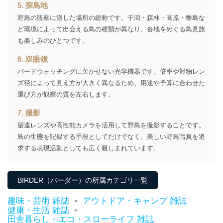
する必要がある場合であって、本人の同意を得ること
5. 探鳥地
により当該事務の遂行に支障を及ぼすおそれがあると
野鳥の観察に適した場所の総称です。干潟・森林・高原・離島な
き。
ど環境によって出会える鳥の種類が異なり、各地をめぐる鳥見旅
上記２．の利用目的を実施するために守秘義務を結ん
も楽しみのひとつです。
だ企業に、業務の一部として個人情報の取扱いを委
託・提供する場合、その業務に必要な範囲で委託・提
6. 双眼鏡
供先企業に個人情報を開示することがあります。
委託・提供先企業は具体的には以下のような企業です
バードウォッチングに欠かせない光学機器です。倍率や対物レン
が、これらに限りません。
ズ径によって見え方が大きく異なるため、用途や予算に合わせた
委託先：カスタマーサポート支援会社 、クレジッ
選び方が観察の質を左右します。
トカード決済などの決済代行・料金回収会社、広
告配信サービス会社
7. 撮影
提供先：出版社、出版物発売元、卸売会社、販売
望遠レンズや高性能カメラを活用して野鳥を撮影することです。
店など商品の供給者、梱包会社、配送会社、新聞
販売店などの梱包・配送・配達会社
鳥の生態を記録する手段としてだけでなく、美しい野鳥写真を追
求する表現活動としても広く親しまれています。
４．開示対象個人情報の「開示」「訂正」等の請求につ
いて
BIRDER（バーダー）の所属カテゴリ一覧
当社は、本人から、開示対象個人情報について利用目的
の通知を求められた場合には、遅滞なくこれに応じま
趣味・芸術 雑誌
アウトドア・キャンプ 雑誌
>
す。ただし、以下①～④のいずれかに該当する場合は、
健康・生活 雑誌
>
利用目的の通知を行なうことはできません。そのとき
田舎暮らし・エコ・スローライフ 雑誌
は、本人に遅滞無くその旨を通知するとともに、理由を