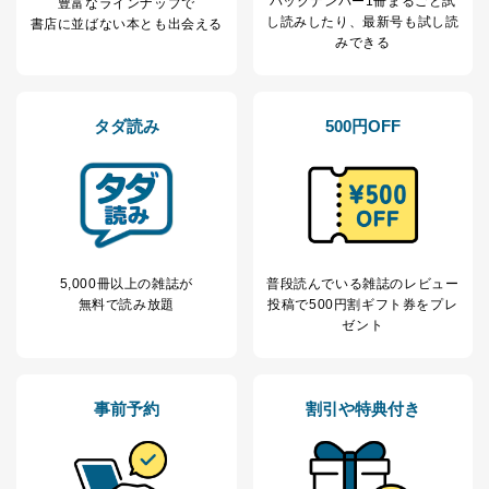
バックナンバー1冊まるごと試
豊富なラインナップで
名、会社住所、電話番号、顧客番号、メールアドレス
し読み
したり、最新号も試し読
書店に並ばない本とも出会える
採用に応募された方：氏名、住所、所属学校（会社）
みできる
名
お取引先様：会社名、部署名、氏名、住所
株主様：氏名、住所、（会社名）
タダ読み
500円OFF
C.代理人様による開示等のご請求
開示等のご請求をすることについて代理人に委任する場
合は、前項の書類に加えて、下記書類をご同封くださ
い。
委任状
ご本人様が委任状に捺印し、捺印した印鑑の印鑑登
録証明書を添付してください。
5,000冊以上の雑誌が
普段読んでいる雑誌のレビュー
代理人様が親権者などの法定代理人の場合は、委任
無料で読み放題
投稿で
500円割ギフト券をプレ
状に代えて、ご本人様との関係がわかる戸籍謄本も
ゼント
しくは抄本、または住民票をご提出いただくことも
可能です。
代理人本人であることを確認するための書類
下記書類のうち、いずれかを同封してください。
事前予約
割引や特典付き
（本籍地を塗りつぶしたものをご用意下さい。）
・運転免許証の写し
・住民票の写し
・健康保険証の被保険者証の写し