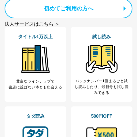
個人情報の取扱いについて
初めてご利用の方へ
１．個人情報保護管理者
法人サービスはこちら ＞
当社は以下の個人情報保護管理者を設置し、個人情報保
護管理者の責任のもと、個人情報を取得・アクセス・利
タイトル1万以上
試し読み
用・提供・管理いたします。
東京都渋谷区南平台町16-11
株式会社富士山マガジンサービス
代表取締役会長 西野 伸一郎
個人情報保護管理者: 経営管理グループディレクター 前
田 嘉也
バックナンバー1冊まるごと試
豊富なラインナップで
２．利用目的
し読み
したり、最新号も試し読
書店に並ばない本とも出会える
みできる
当社が取り扱う開示対象個人情報の利用目的は次のとお
りです。
No
個人情報の種類
利用目的
タダ読み
500円OFF
購入商品の配送のため
商品代金回収のため
ｅメール等による商品、サービ
ス、キャンペーン等の広告の案内
当社の定期購読サ