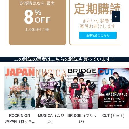
正に努めます。
定期購読なら 最大
定期購読
8
%
アクセス制御
個人データを取り扱うことのできる機器及び当該
OFF
きれいな状態で
機器を取り扱う従業者を明確化し、 個人データへ
毎号お届けします
の不要なアクセスを防止しています。
1,008円／冊
お申込みはこちら
アクセス者の識別と認証
機器に標準装備されているユーザー制御機能（ユ
ーザーアカウント制御）により、個人情報データ
ベース等を取り扱う情報システムを使用する従業
この雑誌の読者はこちらの雑誌も買っています！
者を識別・認証しています。
外部からの不正アクセス等の防止
個人データを取り扱う機器等のオペレーティング
システムを最新の状態に保持しています。
個人データを取り扱う機器等にセキュリティ対策
ソフトウェア等を導入し、自動更新 機能等の活用
により、これを最新状態としています。
情報システムの使用に伴う漏洩等の防止
メール等により個人データの含まれるファイルを
ROCKIN’ON 
MUSICA（ムジ
BRIDGE（ブリッ
CUT (カット)
送信する場合に、当該ファイルへのパスワードを
JAPAN（ロッキン
カ）
ジ）
設定しています。
グ・オン・ジャパ