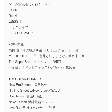
ゲーム実況者わくわくバンド
ZYUN.
ReoNa
EBiSSH
ラックライフ
LACCO TOWER
■好評連載
高橋 優「その校訓を蹴っ飛ばせ」第百二十二回
MAGIC OF LiFE「三色丼と紅しょうが」第百十一回
The Super Ball「オトアルキ」第5回
千葉雄大「ドレミファソラシどろん♪」第93回
■REGULAR CORNER
New Era® meets 岡田紗佳
Hit The Street w/New Era®／SALU
Disc Rush!! 新譜CD紹介
News Rush!! 濃縮最新ニュース
Live Rush!! 行きたいライヴ発見