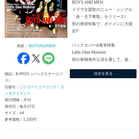
BOYS AND MEN
ドラマ主題歌のニュー・シングル
「炎・天下奪取」をリリース!
初の巻頭特集で、ボイメンに大接
近!!
バックカバー&巻末特集
表紙：
BOYSANDMEN
Little Glee Monster
初の単独海外公演を通して、改...
目次を見る
雑誌：B-PASS（バックステージパ
ス）
出版社：
シンコーミュージック・エ
ンタテイメント
発行間隔：月刊
発売日：毎月27日
サイズ：A4
参考価格：1,100円