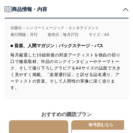
個人情報の取得・利用・提供について
商品情報・内容
当社は、個人情報の取得・利用・提供に際して、その利
用目的を明確にし、本人の同意を得たうえで利用目的の
達成に必要な範囲内で適法かつ公正な手段によって取
出版社：
シンコーミュージック・エンタテイメント
得・利用・提供を行います。また、当社が保有している
発行間隔：月刊
発売日：毎月27日
サイズ：A4
個人情報は、同意を得ずに目的外利用、第三者への提
供・開示は行いません。当社においてはこれらの取り組
■ 音楽、人間マガジン：バックステージ・パス
みを確実にするため、従業者等の教育を徹底してまいり
ます。また、目的外利用を行わないために、適切な管理
毎月厳選した15組前後の邦楽アーティストを独自の切り
措置を講じます。
口で徹底取材。作品のロングインタビューやテーマトー
ク、そして撮り下ろしグラビアをA4サイズの誌面で大き
法令遵守
く見やすく掲載。「楽屋通行証」と訳せる誌名通り、ア
当社は、個人情報に関連する法令、国が定める指針及び
ーティストの音楽、そして人間性の実像に深く迫りま
その他の規範を遵守します。また、当社の管理の仕組み
す。
に、これらの法令及びその他の規範を常に適合させま
す。
個人情報の安全管理措置
おすすめの購読プラン
当社は、個人情報の正確性及び安全性を確保するため
毎号読むなら
に、下記セキュリティ対策をはじめとする安全対策を実
施し、個人情報の漏えい、滅失またはき損の防止及び是