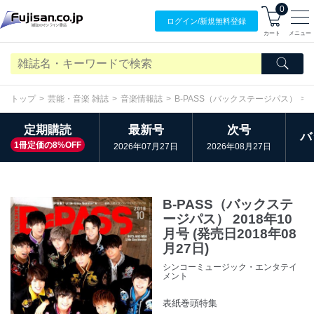
0
ログイン/
新規無料
登録
カート
メニュー
トップ
芸能・音楽 雑誌
音楽情報誌
B-PASS（バックステージパス）
定期購読
最新号
次号
バ
1冊定価の8%OFF
2026年07月27日
2026年08月27日
B-PASS（バックステ
ージパス） 2018年10
月号 (発売日2018年08
月27日)
シンコーミュージック・エンタテイ
メント
表紙巻頭特集