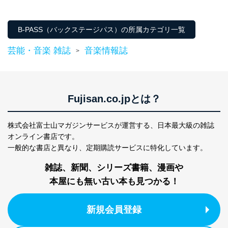
ン）
個人情報保護マネジメントシステムの継続的改善
B-PASS（バックステージパス）の所属カテゴリ一覧
当社は、内部監査及びマネジメントレビューの機会を通
じて、個人情報保護マネジメントシステムを継続的に改
芸能・音楽 雑誌
音楽情報誌
善し、常に最良の状態を維持します。
>
苦情及び相談受付け窓口
貴殿の個人情報及び当社の個人情報保護マネジメントシ
ステムに関するご相談及び苦情については以下までご連
Fujisan.co.jpとは？
絡ください。
適切、かつ迅速に対応させていただきます。
株式会社富士山マガジンサービスが運営する、
日本最大級の雑誌
株式会社富士山マガジンサービス 個人情報問い合わせ
オンライン書店です。
係
一般的な書店と異なり、
定期購読サービスに特化しています。
TEL：0570-200-223
FAX：03-5459-7073
雑誌、新聞、シリーズ書籍、漫画や
e-mail：
cs@fujisan.co.jp
本屋にも無い古い本も見つかる！
改訂：2025年2月20日
制定：2005年4月1日
株式会社富士山マガジンサービス
新規会員登録
代表取締役会長 西野 伸一郎