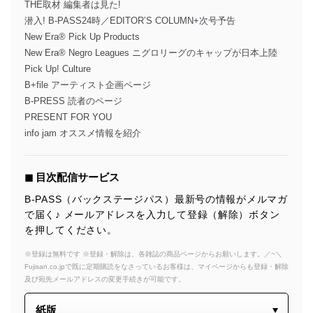
THE取材 編集者は見た!
潜入! B-PASS24時／EDITOR’S COLUMN+次号予告
New Era® Pick Up Products
New Era® Negro Leagues ニグロリーグのキャップが日本上陸
Pick Up! Culture
B+file アーティスト企画ページ
B-PRESS 読者のページ
PRESENT FOR YOU
info jam オススメ情報を紹介
◼︎ 目次配信サービス
B-PASS（バックステージパス）最新号の情報がメルマガ
で届く♪ メールアドレスを入力して登録（解除）ボタン
を押してください。
※登録は無料です ※登録・解除は、各雑誌の商品ページからお願いします。／~＼
Fujisan.co.jpで既に定期購読をなさっているお客様は、マイページからも登録・解除
及び宛先メールアドレスの変更手続きが可能です。