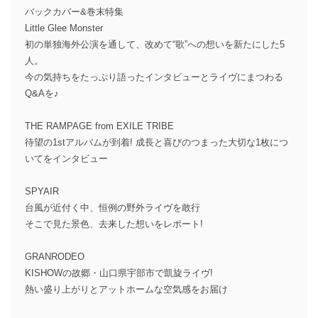
バックカバー&巻末特集
Little Glee Monster
初の単独海外公演を通して、改めて“歌”への想いを新たにした5
人。
今の気持ちをたっぷり語ったインタビューとライヴにまつわる
Q&Aを♪
THE RAMPAGE from EXILE TRIBE
待望の1stアルバムが到着! 成長と喜びのつまった大切な1枚につ
いてをインタビュー
SPYAIR
台風が近付く中、恒例の野外ライヴを敢行
そこで見た景色、去来した想いをレポート!
GRANRODEO
KISHOWの故郷・山口県宇部市で凱旋ライヴ!
熱い盛り上がりとアットホームな空気感をお届け