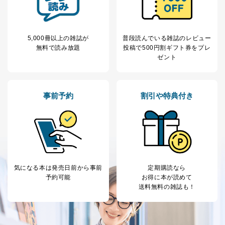
のため
1
ービス等をご利用
個人が特定できない形で取得した
の方の個人情報
閲覧履歴や購買履歴等の情報を分
析して、趣味・嗜好に
5,000冊以上の雑誌が
普段読んでいる雑誌のレビュー
応じた新商品・サービスに関する
無料で読み放題
投稿で
500円割ギフト券をプレ
広告のため
ゼント
当社にお問合わせ
お問い合わせ対応、トラブル対
2
いただいた方の個
処、オペレーター教育など応対品
人情報
質向上のため
カスタマーQ＆Aサイトの投稿内容
事前予約
割引や特典付き
の確認のため
ｅメール等によるカスタマーQ＆A
当社カスタマーQ＆
サイトのサービス内容のご案内の
3
Aサービス利用者
ため
ｅメール等による商品、サービ
ス、キャンペーン等の広告に関す
るご案内のため
気になる本は
発売日前から事前
定期購読なら
採用応募者の方の
4
採用選考、ご連絡のため
予約可能
お得に本が読めて
個人情報
送料無料の雑誌も！
当社の従業者の個
人事、総務などの雇用管理等のた
5
人情報
め
パートナー（提携
購入商品配送のため
企業）からの委託
提携企業及びお客様がご購入され