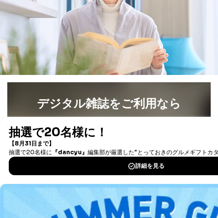
により当社の
た商品の発売元企業からのｅメー
6
定期購読サービス
ル等による商品、
等をご利用の方の
サービス、キャンペーン等の広告
個人情報
に関するご案内のため
当社のサービス利用状況の把握お
よびその分析のため
お問い合わせ対応、トラブル対
SNS公式アカウン
処、オペレーター教育など応対品
7
トに登録された方
質向上のため
の個人情報
その他当社のプライバシーポリシ
ー等にて公表する利用目的達成の
デジタル雑誌をご利用なら
ため
※上記の利用目的のうちNo.1～5については保有個人デ
最新号〜バックナンバーまで7000冊以上の雑誌
（電子
ータ（開示対象個人情報）の利用目的であり、下記4.の
書籍）が無料で読み放題！
開示等のご請求に対応させていただきます。
タダ読みサービス
を楽しもう！
なお、6、7については、パートナー（提携企業）様又は
各SNS運営会社様にご請求いただきますようお願い致し
ます。
DOWNLOAD FOR IOS
３．個人情報の第三者提供について
DOWNLOAD FOR ANDROID
当社は、取得した個人情報を適切に管理し､あらかじめ
本人の同意を得ることなく第三者に提供することはあり
ません。ただし、次の場合は除きます。