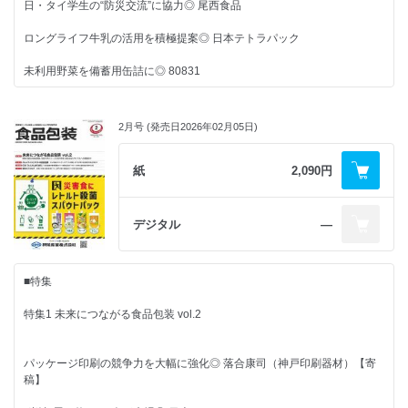
日・タイ学生の“防災交流”に協力◎ 尾西食品
■FPレポート
ポテサラの下処理の手間を解消
DAY TO LIFE
日本包装機械工業会
◎ 日本アクセス
プリマハム
日本印刷産業連合会
ロングライフ牛乳の活用を積極提案◎ 日本テトラパック
“アール・ブリュット”をパッケージに ◎竹田印刷
千寿庵製菓
技術士包装物流会／日本包装専士会
ケンコーマヨネーズ
未利用野菜を備蓄用缶詰に◎ 80831
伝統工芸を支えてきた金銀紙を世界へ ◎ 市原孝三氏（いちはら）【寄
■包装トレンド東西南北
ガラスびんアワード2026
稿】
エフピコ／ダイエー
■その他
缶で備蓄したいのは「水」◎ 大和製罐
ロゴやアイコンの視認性を高めて刷新
JOOP 2026
企業版ふるさと納税で大臣表彰 ◎ 寿精版印刷
◎ キンレイ
発泡スチレンシート工業会
2月号 (発売日2026年02月05日)
業界ウォッチャーズ
紀州南高梅を活用した缶入り2商品◎ 永岡食品
日本スチレン工業会
国際的視点などで多岐に講義 ◎ 3R推進団体連絡会
包装タイムスダイジェスト
紙
2,090円
■連載
■CLOSE UP
■その他
月刊非食品包装
■話題ワールドワイド
奥の包装(ほそ)道ー法改正やリサイクル課題解決への長いー
「おいしいの見つけ方」
国内外のプラリサイクル関連法 ◎ 成田淳一
業界ウォッチャーズ
デジタル
―
購読申込書
ブック形状パッケージの“体験型”レトルト発売◎ ピエトロ
ワインの国際展が5月に香港で
◎ ヴィネクスポ・アジア2026（香港）
包装タイムスダイジェスト
広告索引
家族で見つめる食と包装
■特集
■需要トレンド最前線
心ときめく「平成レトロ」 ◎ 田原未沙記
月刊非食品包装
編集後記 & 次号予定
■新連載
特集1 未来につながる食品包装 vol.2
新ブランドは“違和感”で攻める
購読申込書
◎ DAY TO LIFE
奥の包装（ほそ）道―法改正やリサイクル課題解決への長い旅―
元・開発者の視点～食品包装現場見聞録と未来に向けて～
改正食品衛生法 ◎ 成田淳一（技術士包装物流会）
EUの「食品ロス削減」に関する施策 ◎ 小林光
広告索引
パッケージ印刷の競争力を大幅に強化◎ 落合康司（神戸印刷器材）【寄
稿】
■包装トレンド東西南北
編集後記 & 次号予定
■連載
包装から見たバイオプラスチック関連企業 その業務展開と重要キーワー