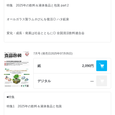
購読申込書
特集 2025年の飲料＆液体食品と包装 part 2
資源循環の未来を共創で探る◎ 日本テトラパック
記念日でたどる 食品包装 歳時記
購読申込書
■CLOSE UP
進化する身近な一枚 ◎ 11月20日は「ピザの日」
広告索引
ブランド見直し第2弾は「生パスタ」を積極展開◎ 日清製粉ウェルナ
広告索引
オールガラス製ラムネびんを復活◎ ハタ鉱泉
「MOUNTAIN GOURMET LAB.」
庶民文化の図像学
編集後記 & 次号予定
チャック付きアルミパウチにリニューアル ◎パーク
“プレミアム感”はパッケージデザインでも◎ キンレイ
グリコのポッキー ◎ 町田忍
編集後記 & 次号予定
変化・成長・発展は社会とともに◎ 全国清涼飲料連合会
物流改革成果発表会を開催◎ 栗山米菓
パッケージ応援団
■需要トレンド最前線
割れやすいからこその配慮が随所に ◎ 筒巳素
暑熱対策にボトル缶飲料水を無料配布◎ 大和製罐
包装紙などのデザインを一新
■新連載
◎大丸松坂屋百貨店
■NEWS & TOPICS
7月号 (発売日2025年07月05日)
家族で見つめる食と包装
円筒形の紙容器入り飲料水を企業に発売◎ TOPPAN
包装ごみと見えない家事◎ 田原未沙記（ライター／日本カラーデザイン
カルビー
紙
2,090円
■FPレポート
研究所 特別研究員）
河淳
ケンミン食品・淡路屋
“ご当地”のサイダー・ラムネで盛り上げる◎ 日本ガラスびん協会
新ブランドを立ち上げ和総菜発売 ◎ケンコーマヨネーズ
ダイドードリンコ
■連載
不二家
デジタル
―
「秋冬ご提案会」でパッケージの話題も ◎マルコメ
江崎グリコ
■CLOSE UP
元・開発者の視点～食品包装現場見聞録と未来に向けて～
カルビー／亀田製菓
大阪・関西万博に見たフードテック ◎ 小林光
日本マテリアルフロー研究センター
■特集
インバウンド特化の体験型店舗
■話題ワールドワイド
日本包装技術協会
◎ CHOYA shops
隔月連載 ニュースで読み解く包装情勢ワールドワイド
JAPAN PACK 2025
特集1 2025年の飲料＆液体食品と包装
独・ミュンヘンの国際飲料展「drinktec 2025」で実演 ◎日精エー・エ
世界の包装規制；米国では現在 ◎ 森泰正
日本包装学会
看板商品の内部包装を深絞り型に
ス・ビー機械