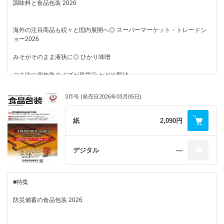
調味料と食品包装 2026
■CLOSE UP
待つ時間を価値ある体験に ◎ 田原未沙記
ILLITロゴ 2次元シンボル? ◎ 寺浦信之
業界ウォッチャーズ
「メインディップ」
海外の注目商品も続々と国内展開へ◎ スーパーマーケット・トレードシ
チャック付きパウチの下味冷凍調味料◎ 大塚食品
奥の包装(ほそ)道ー法改正やリサイクル課題解決への長い旅ー
■コラム
包装タイムスダイジェスト
ョー2026
2050カーボンニュートラル ◎ 成田淳一
記念日でたどる 食品包装 歳時記
月刊非食品包装
みそがそのまま液状に◎ ひかり味噌
■FPレポート
おやつからおかずまで幅広く親しまれる ◎7月14日は「ゼリーの日」
元・開発者の視点～食品包装現場見聞録と未来に向けて～
購読申込書
ごま油に個包装タイプが登場◎ かどや製油
食と飲料で高まるイタリアの存在感 ◎ FOODEX JAPAN 2026
海洋プラごみ問題の萌芽と科学的認識の形成‐Ⅰ（総説） ◎ 小林光
庶民文化の図像学
期間限定納豆 ◎ 町田忍
広告索引
新デザインのシンボルマークは“コメ”◎ ハナマルキ
3月号 (発売日2026年03月05日)
■コラム
隔月連載 ニュースで読み解く包装情勢ワールドワイド
パッケージ応援団
編集後記 & 次号予定
再生材の「責任ある最終市場」の形成を目指す ◎ 森泰正
解体したくなる箱 ◎筒巳素
■CLOSE UP
紙
2,090円
記念日でたどる 食品包装 歳時記
食感や香ばしさだけじゃないあられの役割 ◎5月17日は「お茶漬けの日」
「深煎りごまドレッシング」
包装から見たバイオプラスチック関連企業 その業務展開と重要キーワー
■NEWS & TOPICS
1000mL商品でプラボトルから紙パックへ変更◎ キユーピー
庶民文化の図像学
ド
デジタル
―
おでん ◎ 町田忍
マスバランス方式 ◎ 松田修成
ツバサ
サントリービバレッジ&フード
■包装トレンド東西南北
パッケージ応援団
カルビー
■特集
その工夫、届きました ◎筒巳素
■NEWS & TOPICS
友桝飲料
カード型エナジードリンクで新提案
食品ブランドオーナー3社
防災備蓄の食品包装 2026
◎ UHA味覚糖
日本コカ&#183;コーラ
技術士包装物流会
■需要トレンド最前線
カルビー
東日本食品包装工業会
サントリー食品インターナショナル
日本食品機械工業会