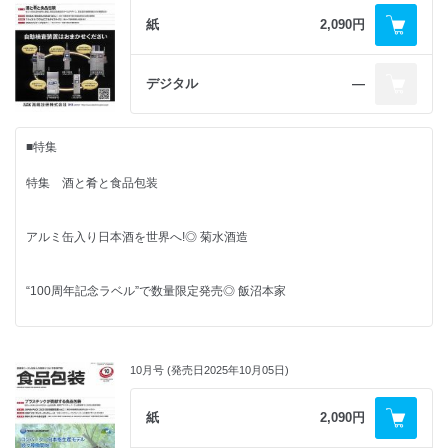
タイプ診断をパッケージに ◎ 田原未沙記
包装タイムスダイジェスト
「JET BREW（ジェットブリュ―）」
紙
2,090円
パッケージでも“日仏融合”が実現
元・開発者の視点～食品包装現場見聞録と未来に向けて～
“タイパ”需要に応える簡易抽出型コーヒー
◎ 湯浅醤油
日本の廃棄物の高性能焼却炉と資源循環促進 ◎ 小林光
月刊非食品包装
◎ キーコーヒー
元・開発者の視点～食品包装現場見聞録と未来に向けて～
デジタル
―
日本の食品ロス削減の産官学の動向 ◎ 小林光
購読申込書
■Award Winners
隔月連載 ニュースで読み解く包装情勢ワールドワイド
■需要トレンド最前線
循環型包装やAI・DX活用など 米国小売業の成長戦略 ◎ 森泰正
広告索引
新開発の納豆トレーで共同受賞
包装から見たバイオプラスチック関連企業 その業務展開と重要キーワー
■特集
イチゴを守る“浮かせる”トレー
◎ Mizkan ／コバヤシ（日本パッケージングコンテスト2025）
ド
編集後記 & 次号予定
◎ マラナタ
包装から見たバイオプラスチック関連企業 その業務展開と重要キーワー
ブラスケム ◎ 松田修成
特集 酒と肴と食品包装
ド
■特別企画
PLAとネイチャーワークス ◎ 松田修成
■FPレポート
■NEWS & TOPICS
アルミ缶入り日本酒を世界へ!◎ 菊水酒造
ESSENCE of COLOR PLANNING 2026
“波線リブ”追加で強度低下を抑制◎ 明治
技術革新が加速する新時代◎ 田原未沙記
RFタグ進化論
Pentawards 2025
乃木坂46Wコンサート 2重化の効用◎ 寺浦信之
マルコメ
“100周年記念ラベル”で数量限定発売◎ 飯沼本家
新商品体験会を大阪で初開催◎ オタフクソース
ニッスイ
■FPレポート
雪印メグミルク
“わかりやすい”表示に高まる期待◎ ユニバーサルコミュニケーションデザ
■コラム
ナック
日本酒の地域性など伝えるシンボルを刷新◎ 山梨県酒造組合
イン協会
持ちやすさなど重視し納豆容器を大幅改良
R推進団体連絡会
◎ Mizkan ／コバヤシ
記念日でたどる 食品包装 歳時記
10月号 (発売日2025年10月05日)
全国清涼飲料連合会
食の課題解決に向け共創を呼びかけ◎ 日本テトラパック
レンチン対応も人気の秘密？ ◎2月6日は「田原洋菜部会ブロッコリーの
日本包装機械工業会／日本包装リース
低アル日本酒シリーズに缶入りも追加◎ 月桂冠
日」
日本食品機械工業会
紙
2,090円
■スペシャルレビュー
日本マテリアルフロー研究センター
■連載
庶民文化の図像学
全国容器循環協議会