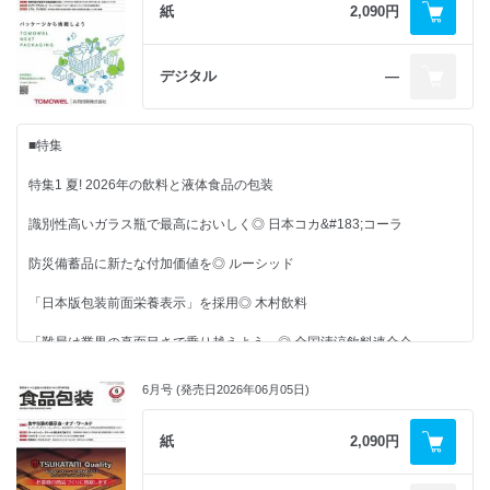
紙
2,090円
■CLOSE UP
デジタル
―
「山形県産さくらんぼ（JAみちのく村山）」
西洋のアンティーク陶磁器をイメージ◎ ローカルブライト
■特集
■需要トレンド最前線
特集1 夏! 2026年の飲料と液体食品の包装
容器への“感謝”と“こだわり”も鮮明
識別性高いガラス瓶で最高においしく◎ 日本コカ&#183;コーラ
◎ 第3回 日本ロケ弁大賞
防災備蓄品に新たな付加価値を◎ ルーシッド
■話題ワールドワイド
「日本版包装前面栄養表示」を採用◎ 木村飲料
ガラスボトルの存在感を香港でも再認識
「難局は業界の真面目さで乗り越えよう」◎ 全国清涼飲料連合会
◎ ヴィネクスポ・アジア2026（香港）
6月号 (発売日2026年06月05日)
特集2 環境対応が加速する食品包装2026
■連載
新納豆トレーが国際的な栄誉◎ Mizkan ／コバヤシ
紙
2,090円
家族で見つめる食と包装
涼を買い込む夏 ◎ 田原未沙記
家庭用コンポストで堆肥化可能◎ BASF