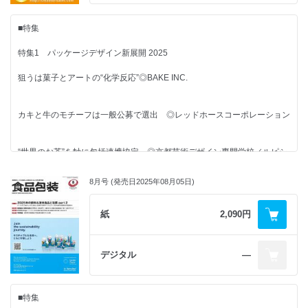
“わかりやすい”を制する者が信頼を得る◎ ユニバーサルコミュニケーショ
パッケージ応援団
食品日本代表 ◎ 1月10日は「糸引き納豆の日（糸の日）」
ンデザイン協会
選んだのは残量が分かる安心から ◎ グッディー・容子
購読申込書
■特集
より大きなソリューション提案を◎ 開催概要記者発表会
庶民文化の図像学
盛んな農業や食品産業などに貢献◎ 群馬県包装関連産業
栄養ドリンク ◎ 町田忍
広告索引
特集1 パッケージデザイン新展開 2025
■NEWS & TOPICS
衛生管理自主基準などを紹介◎ 出品ハイライト／軟包装衛生協議会
機能性PPの新ブランド立ち上げ◎ コバヤシ
パッケージ応援団
編集後記 & 次号予定
狙うは菓子とアートの“化学反応”◎BAKE INC.
T&T TOYAMA
便利なボトルキャップで旅も快適に ◎ 筒巳素
食品包装関連パテント情報◎ 2023年4月1 ～ 30日までの情報を抽出
ケンコーマヨネーズ
ホットメルトソリューションを提案◎ 出品ハイライト／ Valco Melton
日本コカ・コーラ
カキと牛のモチーフは一般公募で選出 ◎レッドホースコーポレーション
Japan
日本ガラスびん協会
■NEWS & TOPICS
■連載
雪印メグミルク
日本ポリプロ
カルビー
“世界のお茶”を軸に包括連携協定 ◎京都芸術デザイン専門学校／ルピシ
■CLOSE UP
家族で見つめる食と包装
Clear
COC
ア
QRコードを通じた体験価値 ◎ 田原未沙記
アルミ缶リサイクル協会
KURAND
「ポッキーチョコレート」
寺岡精工
Clear
8月号 (発売日2025年08月05日)
あえて基本のパッケージデザインはそのままに◎ 江崎グリコ
元・開発者の視点～食品包装現場見聞録と未来に向けて～
エミリア・ロマーニャ州
クリエイティブDに佐藤卓氏が就任 ◎東京ミッドタウン
レンジ対応おでんの卵の工夫 ◎ 小林光
メッセ・デュッセルドルフ・ジャパン
紙
2,090円
■その他
ハリマ化成グループ
■包装トレンド東西南北
世界の小売流通関連企業 その事業展開と包装の環境政策
カラトリーと個包装で“環境配慮”を推進 ◎日本マタイ
アマゾン（Amazon.com, Inc.）【後編】◎ 松田修成
業界ウォッチャーズ
高級ブランドを現代仕様に復活
デジタル
―
■その他
◎ 辰馬本家酒造
※寺浦信之氏の連載「RFタグ進化論」はお休みです
包装タイムスダイジェスト
特集2 JAPAN PACK 2025 日本包装産業展
業界ウォッチャーズ
月刊非食品包装
■特集
テーマは“超えて”“越えて”◎展示会主催者発表 開催概要＆見どころ
■FPレポート
■コラム
包装タイムスダイジェスト