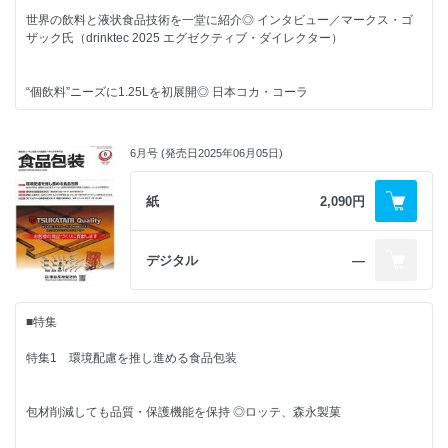
◎ 中野物産
世界の小売流通関連企業 その事業展開と包装の環境政策
世界の飲料と液状食品技術を一堂に紹介◎ インタビュー／マークス・ゴ
アマゾン（Amazon.com, Inc.）【前編】 ◎ 松田修成
■その他
ザック氏（drinktec 2025 エグゼクティブ・ダイレクター）
■連載
■FPレポート
RFタグ進化論
業界ウォッチャーズ
元・開発者の視点～食品包装現場見聞録と未来に向けて～
コーデとコード 用語の不思議 ◎ 寺浦信之
“個飲料”ニーズに1.25Lを初展開◎ 日本コカ・コーラ
食品包装関連パテント情報◎ 2023年2月1日～ 3月31日の情報
脱酸素剤とアルコール蒸散剤の賞味期限延長効果 ◎小林光
包装タイムスダイジェスト
世界の小売流通関連企業 その事業展開と包装の環境政策
■コラム
Information
その冷たさを少しでも長く◎ KEYUCA
■話題ワールドワイド
アルディ（ALDI） ◎松田修成
6月号 (発売日2025年06月05日)
記念日でたどる 食品包装 歳時記
月刊非食品包装
世界最大級のプラスチック・ゴム産業展が10月開催◎ メッセ・デュッセ
包装技術 よもやまばなし（最終回）
形が変われば数え方も…… ◎ 10月8日は「ようかんの日」
ガス調整技術搭載の包装機を新導入◎ ドトールコーヒー
紙
2,090円
ルドルフ
おわりに ◎大須賀弘
購読申込書
庶民文化の図像学
RFタグ進化論
日本酒の箱 ◎ 町田忍
広告索引
日本の食料システムの変革は急務◎ 日本テトラパック
■連載
デジタル
―
遅発中性子の効果 休息の効用 ◎寺浦信之
パッケージ応援団
編集後記 & 次号予定
隔月連載 ニュースで読み解く包装情勢ワールドワイド
栓抜きいらずの瓶ビール ◎ グッディー・容子
包装の温室効果ガスに3つのカテゴリー ◎ 森泰正
■コラム
■特集
特集2 環境配慮を推し進める食品包装 part2
元・開発者の視点～食品包装現場見聞録と未来に向けて～
記念日でたどる 食品包装 歳時記
■NEWS & TOPICS
特集1 環境配慮を推し進める食品包装
海外生活の中で感じた日本 ◎ 小林光
残暑は甘味で乗り越えよう ◎9月6日は「生クリームの日」
深刻なカレット不足への対策も視野◎ 日本ガラスびん協会
カルビー
世界の小売流通関連企業 その事業展開と包装の環境政策
庶民文化の図像学
COC
包材削減しても品質・保護機能を保持 ◎ロッテ、森永製菓
テスコ（TESCO PLC） ◎ 松田修成
ふりかけ戦国時代 ◎町田忍
ベルグリーンワイズ
業界超えてPET素材をケミカルリサイクル◎ 大手飲料や化粧品など9社
経済産業省