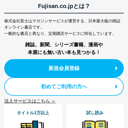
記念日でたどる 食品包装 歳時記
購読申込書
Fujisan.co.jpとは？
ストローレス化に商機 ◎6月1日は「牛乳の日」
広告索引
庶民文化の図像学
株式会社富士山マガジンサービスが運営する、
日本最大級の雑誌
ヤクルト ◎町田忍
編集後記 & 次号予定
オンライン書店です。
パッケージ応援団
一般的な書店と異なり、
定期購読サービスに特化しています。
ジッパー袋を開けるたびに知る老化 ◎田尾みちる
雑誌、新聞、シリーズ書籍、漫画や
本屋にも無い古い本も見つかる！
■NEWS & TOPICS
日本コカ・コーラ
新規会員登録
今世司酒造
チョーヤ梅酒
A&Cサービス
発泡スチレンシート工業会
初めてご利用の方へ
日本包装学会
法人サービスはこちら ＞
■その他
タイトル1万以上
試し読み
業界ウォッチャーズ
包装タイムスダイジェスト