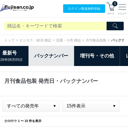
0
ログイン/
新規無料
登録
カート
メニュー
トップ
ビジネス・経済 雑誌
流通・小売 雑誌
月刊食品包装
バックナ
最新号
バックナンバー
増刊号・その他
026年08月05日
月刊食品包装 発売日・バックナンバー
全68件中
1 〜 15 件を表示