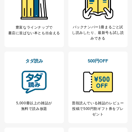
月刊非食品包装
購読申込書
バックナンバー1冊まるごと試
豊富なラインナップで
広告索引
し読み
したり、最新号も試し読
書店に並ばない本とも出会える
みできる
編集後記 & 次号予定
タダ読み
500円OFF
5,000冊以上の雑誌が
普段読んでいる雑誌のレビュー
無料で読み放題
投稿で
500円割ギフト券をプレ
ゼント