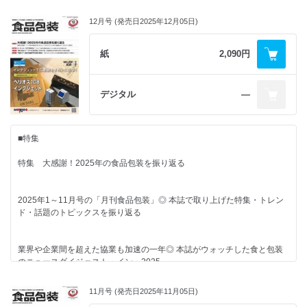
2050年の“未来デザイン”実現に拍車◎ CLOMA
ダークトーンの原画にシルバー箔で華やかさを◎ COC（シーオーシー）
■FPレポート
瓶でも缶でも楽しんで ◎4月23日は「クラフトビールの日」
12月号 (発売日2025年12月05日)
Information
省力化やDXの推進に向けて◎ 農水省／味の素食品
未来へつながる技術に各社の底力
庶民文化の図像学
■特集EXPRESS
◎JAPAN PACK 2025
豆乳パック ◎ 町田忍
月刊非食品包装
スマートファクトリーの実現を加速◎ 日清製粉グループ本社
紙
2,090円
“シンプル”“丁寧”“高級感”が時代の潮流か
オーブンレンジにも使える耐熱シーラント
パッケージ応援団
購読申込書
2026年の“祝い酒”を集めました!◎ 本誌厳選・午年らしいお酒とパッケー
◎ バレンタインとギフトの食品包装
チルドから冷凍品まで加工食品の新しい商品展開を可能に◎ 半田昌史氏
百均で見つけた期待と現実 ◎ グッディー・容子
ジデザイン
（セラニーズ）【寄稿】
デジタル
―
広告索引
紙製バリア包材をコーヒー分野に提案◎ 日本紙パルプ商事
■FPレポート
ボイル・レトルト対応と耐屈曲性
■NEWS & TOPICS
編集後記 & 次号予定
新開発の透明ハイバリアフィルムで両立◎ 鈴木信悟氏（アールエム東セ
■特集
来場者数も展示規模も過去最大で開催◎ Next Package 2025
神戸工場で瓶製造ラインの見学会を実施
ロ）【寄稿】
ドトールコーヒー
◎ 雪印メグミルク
塩事業センター
特集 大感謝！2025年の食品包装を振り返る
“わかりやすさ”について考える秋の一日◎ UCDAアワード2025
食品包装関連パテント情報
日清製粉ウェルナ
◎ 2023年5月1 ～ 31日までの情報
フェリシモ
まずは3商品を小型缶入りで発売◎ 東洋製罐／辻調理師専門学校／ JGPA
■スペシャルレビュー
オタフクソース
2025年1～11月号の「月刊食品包装」◎ 本誌で取り上げた特集・トレン
ハナマルキ
ド・話題のトピックスを振り返る
JAPAN PACKAGING CONTEST 2025 ダイジェスト（part2）
■スペシャルレビュー
技術士包装物流会
■CLOSE UP
日本食品包装協会
JAPAN PACKAGING CONTEST 2025 ダイジェスト（part3）
業界や企業間を超えた協業も加速の一年◎ 本誌がウォッチした食と包装
「近江牛ミニパックシリーズ」
■連載
のニュースダイジェスト・イン・2025
ブランド牛を手に取りやすい量と形態で◎ カネ吉ヤマモトフーズ
■その他
家族で見つめる食と包装
■連載
賞味期限と家庭のフードロス ◎ 田原未沙記
11月号 (発売日2025年11月05日)
業界ウォッチャーズ
■CLOSE UP
■需要トレンド最前線
家族で見つめる食と包装