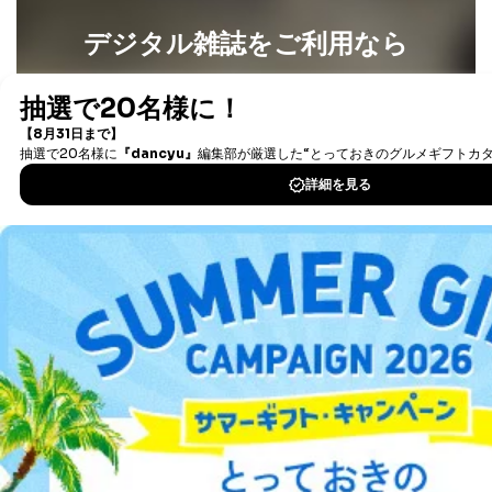
デジタル雑誌をご利用なら
最新号〜バックナンバーまで7000冊以上の雑誌
（電子
書籍）が無料で読み放題！
タダ読みサービス
を楽しもう！
DOWNLOAD FOR IOS
DOWNLOAD FOR ANDROID
ご利用方法はこちら
総合案内
アフィリエイト
採用情報