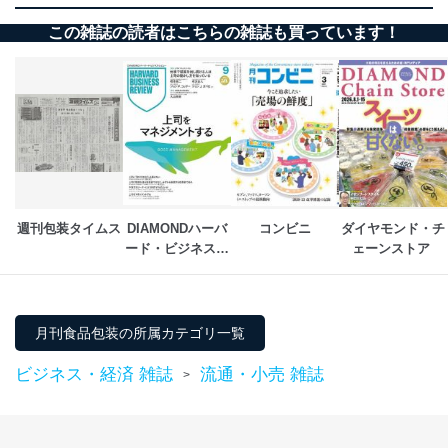
世界最大規模の国際飲料展が9月に開催 ◎drinktec 2025 国際飲料・液状
■NEWS & TOPICS
この雑誌の読者はこちらの雑誌も買っています！
食品技術専門見本市
日本ケロッグ
森永乳業
■連載
ライオン／雪印メグミルク
エボニック インダストリーズ
元・開発者の視点～食品包装現場見聞録と未来に向けて～
日本印刷産業連合会
食品包装技術の脱ガラパゴス化への提言 ◎小林光
江崎グリコ
東日本食品包装工業会
隔月連載 ニュースで読み解く包装情勢ワールドワイド
全国容器循環協議会
国際審査員が考える包装トレンド【後編】 ◎森泰正
日本包装機械工業会
日本食品機械工業会
週刊包装タイムス
DIAMONDハーバ
コンビニ
ダイヤモンド・チ
世界の小売流通関連企業 その事業展開と包装の環境政策
ード・ビジネス・
ェーンストア 
シュワルツ・グループ（Schwarz Group） ◎松田修成
レビュー
■その他
包装技術 よもやまばなし
第5期消費者基本計画 ◎大須賀弘
業界ウォッチャーズ
月刊食品包装の所属カテゴリ一覧
RFタグ進化論
包装タイムスダイジェスト
コミュニケーション 手段の標準化 ◎寺浦信之
ビジネス・経済 雑誌
流通・小売 雑誌
>
Information
■コラム
月刊非食品包装