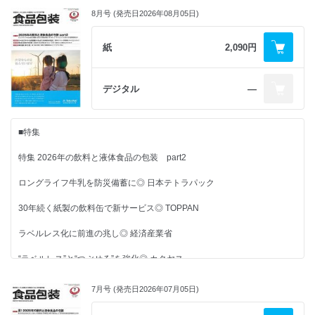
8月号 (発売日2026年08月05日)
紙
2,090円
デジタル
―
■特集
特集 2026年の飲料と液体食品の包装 part2
ロングライフ牛乳を防災備蓄に◎ 日本テトラパック
30年続く紙製の飲料缶で新サービス◎ TOPPAN
ラベルレス化に前進の兆し◎ 経済産業省
“ラベルレス”と“つぶせる”を強化◎ カクヤス
瓶入り果汁ドリンクを紙パックで◎ モンテ物産
7月号 (発売日2026年07月05日)
瓶製造に酸素燃焼方式を導入◎ 東洋ガラス