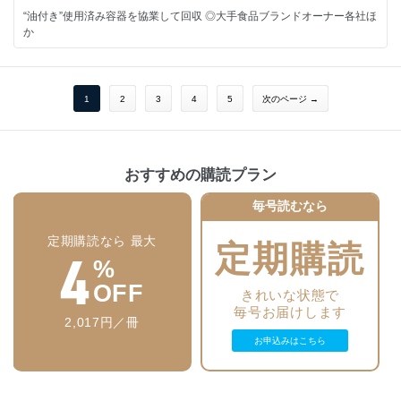
包装技術 よもやまばなし
パッケージ応援団
UCDA
“油付き”使用済み容器を協業して回収 ◎大手食品ブランドオーナー各社ほ
次回で連載終了のお知らせ ◎ 大須賀弘
去りゆく定番ベビーフードへの思い ◎筒巳素
高津紙器
か
■CLOSE UP
「オコメッカラ」シリーズ
■コラム
■NEWS & TOPICS
■その他
石灰石由来の複合素材、各方面で採用 ◎TBM
生米を電子レンジで調理するリゾットソース◎ ハチ食品
1
2
3
4
5
次のページ →
記念日でたどる 食品包装 歳時記
ハタ鉱泉
業界ウォッチャーズ
祝・認定後初の記念日 ◎ 8月1日は「ランチャームの日」
パシフィック洋行
■包装トレンド東西南北
カルビー
包装タイムスダイジェスト
特集2 国内外の注目展示会2025
庶民文化の図像学
ひかり味噌
フランス高級ブランドとコラボ◎ 日本盛
海外の即席ラーメン ◎ 町田忍
フジパン
月刊非食品包装
おすすめの購読プラン
明治
包装が重要な防災備蓄食もテーマに ◎FOOMA JAPAN 2025
パッケージ応援団
日本マタイ
購読申込書
毎号読むなら
■FPレポート
買い間違えて知った「いつも」の開けやすさ ◎ グッディー・容子
タイチマシナリー
浪速工作所
広告索引
定期購読なら 最大
プラ使用量の削減に貢献するシステム ◎日本ポリスター（FOOMA
定期購読
「未来の食品システム」を万博で提案◎ 日本テトラパック
4
大和製罐
JAPAN 2025出展）
%
■NEWS & TOPICS
全国清涼飲料連合会
編集後記 & 次号予定
2025沖縄（うちなー）パック
OFF
きれいな状態で
■話題ワールドワイド
JOOPデザインアワード2025
“包装と食”の専門イベントに高まる評価 ◎2025札幌パック
毎号お届けします
ダイドードリンコ
2,017円／冊
世界最大級のプラスチック・ゴム産業展が10月開催◎ メッセ・デュッセ
ヤッホーブルーイング
■その他
お申込みはこちら
ルドルフ
ハナマルキ
多目的充填・搬送システムを提案 ◎Unifiller Japan（2025札幌パック出
イートアンド
業界ウォッチャーズ
展）
BAKE
■連載
サンヨー食品
包装タイムスダイジェスト