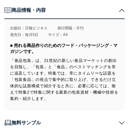
キユーピー／味の素
今年6月~来年以降の注目メッセを厳選! ◎海外の展示会情報
元・開発者の視点～食品包装現場見聞録と未来に向けて～
大日本印刷
Information
商品情報・内容
家庭用電子レンジが変わった ◎ 小林光
江崎グリコ
メッセ・デュッセルドルフほか
月刊非食品包装
世界の小売流通関連企業 その事業展開と包装の環境政策
■CLOSE UP
コストコ（Costco Wholesale Corporation） ◎ 松田修成
出版社：
日報ビジネス
発行間隔：月刊
購読申込書
■その他
発売日：毎月5日
サイズ：A4
「レンジでごちそう」シリーズ
包装技術 よもやまばなし
広告索引
包装見直しでプラスチック使用量を約25％削減 ◎伊藤ハム米久ホールデ
消費者基本法 ◎ 大須賀弘
業界ウォッチャーズ
■ 売れる商品作りのためのフード・パッケージング・マ
ィングス
編集後記 & 次号予定
ガジンです。
RFタグ進化論
包装タイムスダイジェスト
マルチアングル ◎ 寺浦信之
「食品包装」は、21世紀の新しい食品マーケットの創出
■FPレポート
Information
を目指し、「包装」と「食品」のベストマッチングを常
に追及しています。特集では、常にタイムリーな話題を
大阪・関西万博メディアデールポ ◎2025年日本国際博覧会
■コラム
月刊非食品包装
「包装食品」の視点で集中的に取り上げ、できるだけ立
記念日でたどる 食品包装 歳時記
体的な誌面構成で紹介すると共に、必要に応じては、敢
購読申込書
■需要トレンド最前線
夏場を迎えるこれからが最盛期 ◎ 7月2日は「夏の長野県産レタスの日」
えて特集2で特集に関する最新の包装資材・機械や技術を
広告索引
集約・紹介します。
絵巻ラベルに“紀行文”を和・英で ◎THREE
庶民文化の図像学
ノンアルコール飲料 ◎ 町田忍
編集後記 & 次号予定
“チーズタルト”から“チーズ菓子”へ ◎BAKE
パッケージ応援団
紙パックへの工夫で伝わる商品特徴 ◎ 筒巳素
無料サンプル
■話題ワールドワイド