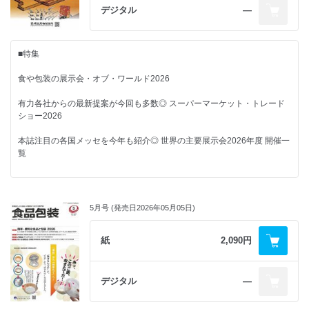
デジタル
―
「自主行動計画2030」の策定を発表◎ 3R推進団体連絡会
奥の包装(ほそ)道－法改正やリサイクル課題解決への長い旅－
資源循環法とバイオプラ ◎ 成田淳一
ミールキットトレーの紙化を開始◎ パルシステム
■特集
元・開発者の視点～食品包装現場見聞録と未来に向けて～
食や包装の展示会・オブ・ワールド2026
■CLOSE UP
海洋プラごみ問題の萌芽と科学的認識の形成‐Ⅲ ◎ 小林光
有力各社からの最新提案が今回も多数◎ スーパーマーケット・トレード
「クランキー」
ショー2026
“パキッ”と割れるパッケージで新たな開封体験◎ ロッテ
隔月連載 ニュースで読み解く包装情勢ワールドワイド
カルフォルニア州の包装EPR法が5月から施行 &#9673; 森泰正
本誌注目の各国メッセを今年も紹介◎ 世界の主要展示会2026年度 開催一
覧
■包装トレンド東西南北
包装から見たバイオプラスチック関連企業 その業務展開と重要キーワー
京土産の定番ブランドが発売60周年
ド
■CLOSE UP
◎ 美十
実用性の高い生分解性材料 PBAT ◎ 松田修成
5月号 (発売日2026年05月05日)
「ドトール 春を味わう桜ラテ」
常温で保存・配送が可能なカップ乳飲料◎ ドトールコーヒー
■話題ワールドワイド
RFタグ進化論
紙
2,090円
車間調整 痛み分け ◎ 寺浦信之
世界最大規模の食品産業展が10月にパリで
■FPレポート
◎ シアル・パリ2026
デジタル
―
■コラム
応募作に“安定感”と“独創性”が混在
最優秀賞の高級ラムネ瓶は「懐かしさと新しさ」で高評価◎ ガラスびん
■FPレポート
記念日でたどる 食品包装 歳時記