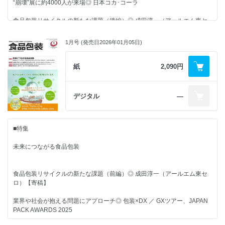
“崩壊”展に約4000人が来場◎ 日本コカ･コーラ
薄型の新形状パッケージを採用
ド
◎ 奈良春日山酒造
家族で見つめる食と包装
微生物由来の材料に高まる期待 ◎ 松田修成
食品包装リサイクルの新たな課題（後編）◎ 成田淳一（アールエム東セ
進化する冷凍食品 ◎ 田原未沙記
ロ）【寄稿】
万博限定パッケージは“あるべき未来の姿”
◎ 六甲バター
RFタグ進化論
1月号 (発売日2026年01月05日)
「世界基準での包装設計構築などが責務」◎ 2026年包装界合同新年会
元・開発者の視点～食品包装現場見聞録と未来に向けて～
ちょっとしたサプライズ バスツアー ◎ 寺浦信之
容器包装リサイクル法から資源循環戦略へ ◎ 小林光
物価高や法規制から不可避の1年◎ 日本包装管理士会
紙
2,090円
■Award Winners
■NEWS & TOPICS
ワンクリックで再封できる外装箱
隔月連載 ニュースで読み解く包装情勢ワールドワイド
特集2 バレンタインとギフトの食品包装
◎ 味の素AGF（日本パッケージングコンテスト2025）
今年の進展から目が離せない米国の包装EPR法 ◎ 森泰正
デジタル
―
オタフクソース
アヲハタ
ダイドードリンコ／エーザイ
欧州のパッケージは簡素化が主流に◎ フェリシモ
■コラム
包装から見たバイオプラスチック関連企業 その業務展開と重要キーワー
UHA味覚糖
■特集
ド
日本ガラスびん協会
“手仕事を大切にする姿勢”を包装にも◎ ジェイ・ワークス
記念日でたどる 食品包装 歳時記
ノバモント ◎ 松田修成
慶応大、伊藤園などの研究チーム
未来につながる食品包装
“応援”そして“挑戦”の月に ◎3月6日は「ミルクの日」
日本製紙
デザインは大理石調に箔押しで輝きを◎ 江崎グリコ
三洋貿易
庶民文化の図像学
RFタグ進化論
食品包装リサイクルの新たな課題（前編）◎ 成田淳一（アールエム東セ
東京ギフト市場に向けた新ブランド◎ DAY TO LIFE
パックごはん ◎ 町田忍
音声入力 入力手段の高度化 ◎ 寺浦信之
ロ）【寄稿】
■その他
パッケージ応援団
業界や社会が抱える問題にアプローチ◎ 包装×DX ／ GXツアー、JAPAN
■CLOSE UP
“上から開ける派”にもご配慮を ◎ 筒巳素
■コラム
業界ウォッチャーズ
PACK AWARDS 2025
「とんとんぱらぱら」
記念日でたどる 食品包装 歳時記
包装タイムスダイジェスト