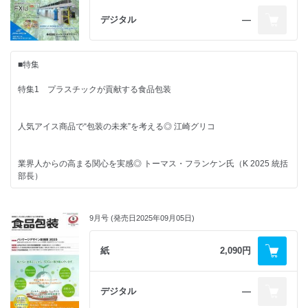
焼酎ブランド45周年でパッケージ刷新◎ オノエンホールディングス
JAPAN PACKAGING CONTEST 2025 ダイジェスト（part1）
じゃがりこ ◎ 町田忍
東日本食品包装工業会
家族で見つめる食と包装
デジタル
―
栗山米菓
“推し色”の影響力 ◎ 田原未沙記
パッケージ応援団
焼き鳥缶詰からコラボ新商品◎ ホテイフーズ
■新連載
伝わる表記は双方のメリットに ◎ 田尾みちる
元・開発者の視点～食品包装現場見聞録と未来に向けて～
■その他
■特集
ものづくりはひとづくり ◎ 小林光
包装から見たバイオプラスチック関連企業
真空個包装でおいしさが長持ち◎ ヤガイ
その業務展開と重要キーワード
■NEWS & TOPICS
業界ウォッチャーズ
特集1 プラスチックが貢献する食品包装
隔月刊連載 ニュースで読み解く包装情勢ワールドワイド
環境対応材料としてのプレゼンスは今でも健在◎ 松田修成
変貌する海外食品大手の事業戦略 ◎ 森泰正
フェリシモ
包装タイムスダイジェスト
■CLOSE UP
Pentawards 2025
人気アイス商品で“包装の未来”を考える◎ 江崎グリコ
世界の小売流通関連企業 その事業展開と包装の環境政策【最終回】
■連載
櫻正宗
月刊非食品包装
「NINZIA BOSAIうどん」グルテンフリー、完全植物性の缶詰防災食
消費者意識の把握が企業活動や環境対応で重要 ◎ 松田修成
BAKE
◎ NINZIA
家族で見つめる食と包装
尾西食品
購読申込書
業界人からの高まる関心を実感◎ トーマス・フランケン氏（K 2025 統括
RFタグ進化論
生成AIが拓くデザインの可能性 ◎ 田原未沙記
マルコメ
部長）
遠隔の目 ◎ 寺浦信之
日本包装学会
広告索引
■包装トレンド東西南北
元・開発者の視点～食品包装現場見聞録と未来に向けて～
日本食品包装協会
コンビニウォッチ2 弁当の変化 ◎ 小林光
編集後記 & 次号予定
約18万㎡の会場にプラとゴムを全網羅◎ K 2025
大豆主原料の主食をカップ型紙容器で
■コラム
9月号 (発売日2025年09月05日)
◎ フジッコ
RFタグ進化論
■その他
記念日でたどる 食品包装 歳時記
久しぶりのももクロZ 熟練と成熟 ◎ 寺浦信之
“世界初公開”の成形機を3台も◎ K 2025出品ハイライト／日精エー・エ
紙
2,090円
健康的な食生活も手軽に ◎ 12月13日は「ビタミンの日」
業界ウォッチャーズ
ス・ビー機械
■FPレポート
庶民文化の図像学
■コラム
包装タイムスダイジェスト
京都限定ブランド10周年でチョコ新作◎ ジェイ・ワークス
最中 ◎ 町田忍
デジタル
―
特集2 JAPAN PACK 2025 日本包装産業展 vol.2
記念日でたどる 食品包装 歳時記
月刊非食品包装