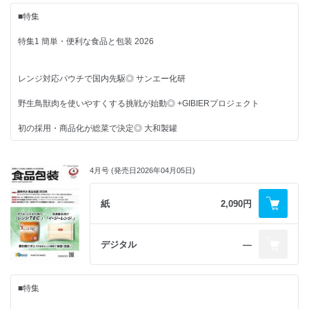
アワード2026
暑さに負けない秘訣は ◎8月2日は「ハーブの日」
■特集
収益性を変える“次の一手”とは
「パッケージアウォード」授賞式開催
「止まらない・儲かる工場」セミナーを開催◎ 日本HP
庶民文化の図像学
特集1 簡単・便利な食品と包装 2026
チョコレートミュージアムで受賞作品の展示も◎ フェリシモ
バヤリースオレンジ ◎ 町田忍
潜在的なストレスを“ひと工夫”で解決
■連載
パッケージ応援団
レンジ対応パウチで国内先駆◎ サンエー化研
マーケットインの発想で開けやすいレジ袋を開発◎ 伊藤忠リーテイルリ
伝わる配慮が生む消費者の感謝と信頼！ ◎筒巳素
ンク
家族で見つめる食と包装
野生鳥獣肉を使いやすくする挑戦が始動◎ +GIBIERプロジェクト
お菓子の缶は「記憶の器」 ◎ 田原未沙記
■NEWS & TOPICS
初の採用・商品化が総菜で決定◎ 大和製罐
■コラム
奥の包装(ほそ)道ー法改正やリサイクル課題解決への長い旅ー
不二家
記念日でたどる 食品包装 歳時記
エネルギーに関する法律の制定と進化 ◎ 成田淳一
在日イタリア商工会議所
特集2 FOOMA JAPAN 2026
今年の梅仕事の行方 ◎6月11日は「梅酒の日」
TOPPAN／日清製粉ウェルナ
4月号 (発売日2026年04月05日)
Agnavi
庶民文化の図像学
元・開発者の視点～食品包装現場見聞録と未来に向けて～
ハナマルキ
新たな価値を提示する“変化の起点”◎ FOOMA JAPAN 2026 開催概要
紙
2,090円
ユニークレトルトカレー ◎ 町田忍
海洋プラごみ問題の萌芽と科学的認識の形成‐Ⅱ ◎ 小林光
ドウシンシャ
味の素
高精度のコリオリ質量流量計◎ 東京計装
パッケージ応援団
カルビー
買える場所はどこ？ ◎グッディー・容子
包装から見たバイオプラスチック関連企業 その業務展開と重要キーワー
デジタル
―
岐阜プラスチック工業／日本通運／タイガー魔法瓶
フロン漏えいのIoT化を提案◎ ナンバ
ド
アルミ缶リサイクル協会
炭酸飲料容器にも対応可能なバリア材料 ◎ 松田修成
サトー
高効率・高性能のグミ菓子製造機◎ 日本TNA
■連載
■特集
家族で見つめる食と包装
RFタグ進化論
■その他