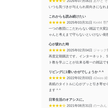
★★★★☆
2026年07月06日
あやと 
個人情報の安全管理措置
いつも気づきが与えられ前向きになれ
当社は、個人情報の正確性
これからも読み続けたい
漏えい、滅失またはき損の
★★★★★
2025年03月31日
Kiri44 
アクセス制御
一つの教団にこだわらない雑誌で大変
個人データを取り扱う
ゃんと考えまで守らないといけない発
しています。
心が疲れた時
アクセス者の識別と認証
機器に標準装備されて
★★★★★
2025年02月04日
ジャック
システムを使用する従
再度定期購読です。インターネット、
ト教を学ぶことが出来る唯一の雑誌で
外部からの不正アクセス
個人データを取り扱う
リビングに1冊いかがでしょうか ^ ^
個人データを取り扱う
★★★★★
2022年02月03日
d2eizo
としています。
表紙のタイトルに心がグッと引き寄せ
情報システムの使用に伴
ます ^ ^
メール等により個人デ
日常生活のオアシスに。
個人情報保護マネジメントシ
★★★★☆
2021年08月31日
のーみん