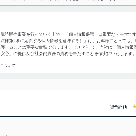
期購読販売事業を行っていく上で、「個人情報保護」は重要なテーマで
る法律第2条に定義する個人情報を意味する）」は、お客様にとっても、
護することは重要な責務であります。 したがって、当社は「個人情報
「安心」の提供及び社会的責任の責務を果たすことを確実にいたします
について
利用・提供に際して、その利用目的を明確にし、本人の同意を得たうえ
によって取得・利用・提供を行います。また、当社が保有している個人
示は行いません。当社においてはこれらの取り組みを確実にするため、
用を行わないために、適切な管理措置を講じます。
総合評価：
る法令、国が定める指針及びその他の規範を遵守します。また、当社の
適合させます。