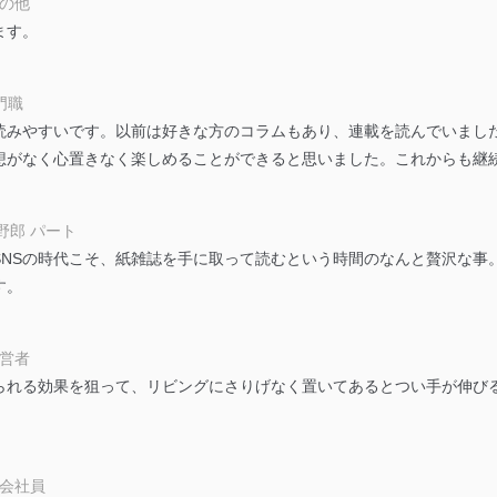
その他
ます。
及び安全性を確保するために、下記セキュリティ対策をはじめとする安
防止及び是正に努めます。
専門職
読みやすいです。以前は好きな方のコラムもあり、連載を読んでいまし
ことのできる機器及び当該機器を取り扱う従業者を明確化し、 個人デ
想がなく心置きなく楽しめることができると思いました。これからも継
いるユーザー制御機能（ユーザーアカウント制御）により、個人情報デ
野郎 パート
業者を識別・認証しています。
SNSの時代こそ、紙雑誌を手に取って読むという時間のなんと贅沢な事
す。
等の防止
機器等のオペレーティングシステムを最新の状態に保持しています。
機器等にセキュリティ対策ソフトウェア等を導入し、自動更新 機能等
 経営者
られる効果を狙って、リビングにさりげなく置いてあるとつい手が伸び
う漏洩等の防止
ータの含まれるファイルを送信する場合に、当該ファイルへのパスワー
ステムの継続的改善
 会社員