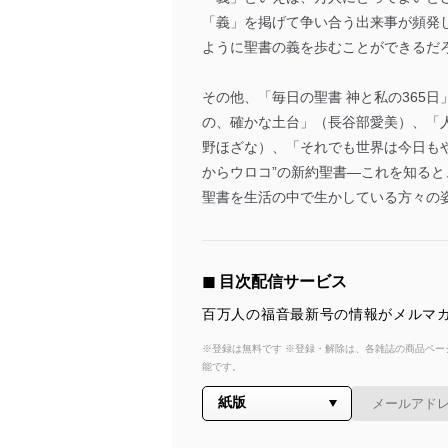
「義」を掲げて争い合う出来事が頻発
ように聖書の義を歩むことができるだ
その他、「毎日の聖書 神と私の365
の、確かな土台」（長谷部愛美）、「
野ほざな）、「それでも世界は今日も
からウロコ”の新約聖書―これを知る
聖書を生活の中で生かしている方々の
◼︎ 目次配信サービス
百万人の福音最新号の情報がメルマガ
※登録は無料です ※登録・解除は、各雑誌の商品ページ
能です。