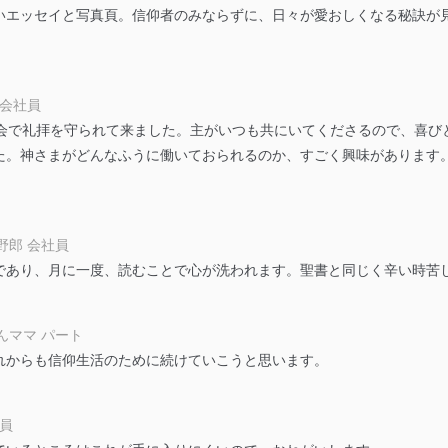
いエッセイと写真頁。信仰者のみならずに、日々が愛おしくなる秘訣が
ジメントレビューの機会を通じて、個人情報保護マネジメントシステム
 会社員
個人情報保護マネジメントシステムに関するご相談及び苦情については
教会で礼拝を守られて来ました。主がいつも共にいてくださるので、喜び
ていただきます。
た。神さまがどんなふうに働いておられるのか、すごく興味があります
ビス 個人情報問い合わせ係
野郎 会社員
であり、月に一度、読むことで心が洗われます。聖書と同じく辛い時苦
ービス
んママ パート
郎
れからも信仰生活のために続けていこうと思います。
て
務員