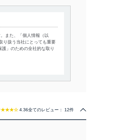
す。また、「個人情報（以
取り扱う当社にとっても重要
保護」のための全社的な取り
。
で利用目的の達成に必要な範
情報は、同意を得ずに目的外
従業者等の教育を徹底してま
★★★★☆
4.36
全てのレビュー：
12件
管理の仕組みに、これらの法