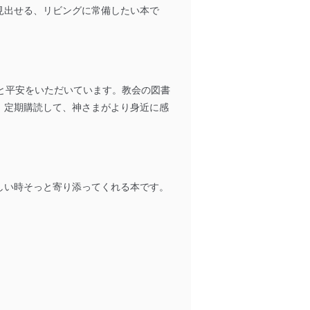
見出せる、リビングに常備したい本で
を継続的に改善し、常に最良
以下までご連絡ください。
と平安をいただいています。教会の図書
。定期購読して、神さまがより身近に感
しい時そっと寄り添ってくれる本です。