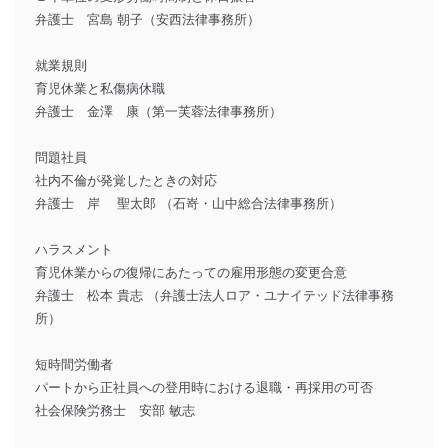
弁護士 宮島 朝子（安西法律事務所）
就業規則
育児休業と私傷病休職
弁護士 金澤 康（第一芙蓉法律事務所）
問題社員
社内不倫が発覚したときの対応
弁護士 岸 聖太郎 （石嵜・山中総合法律事務所）
ハラスメント
育児休業からの復帰にあたっての雇用形態の変更合意
弁護士 松本 貴志 （弁護士法人ロア・ユナイテッド法律事務
所）
短時間労働者
パートから正社員への登用時における退職・再採用の可否
社会保険労務士 安部 敏志