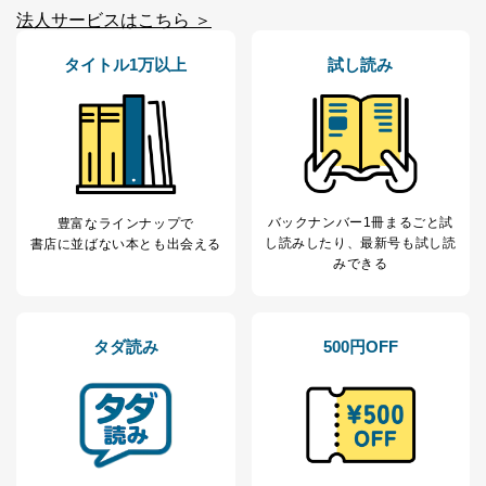
なお、6、7については、パートナー（提携企業）様又は
法人サービスはこちら ＞
各SNS運営会社様にご請求いただきますようお願い致し
ます。
タイトル1万以上
試し読み
３．個人情報の第三者提供について
当社は、取得した個人情報を適切に管理し､あらかじめ
本人の同意を得ることなく第三者に提供することはあり
ません。ただし、次の場合は除きます。
法令に基づく場合
バックナンバー1冊まるごと試
豊富なラインナップで
人の生命､身体または財産の保護のために必要がある
し読み
したり、最新号も試し読
書店に並ばない本とも出会える
場合であって、本人の同意を得ることが困難であると
みできる
き。
公衆衛生の向上または児童の健全な育成の推進のため
に特に必要がある場合であって、本人の同意を得るこ
とが困難である場合。
タダ読み
500円OFF
国の機関もしくは地方公共団体またはその委託を受け
た者が法令の定める事務を遂行することに対して協力
する必要がある場合であって、本人の同意を得ること
により当該事務の遂行に支障を及ぼすおそれがあると
き。
上記２．の利用目的を実施するために守秘義務を結ん
だ企業に、業務の一部として個人情報の取扱いを委