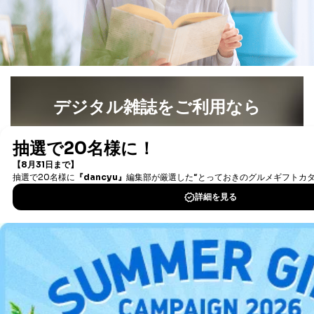
②利用目的を本人に通知し、又は公表することによって
当該事業者の権利又は正当な利益を害するおそれがある
場合
③国の機関又は地方公共団体が法令の定める事務を遂行
することに対して協力する必要がある場合であって、利
用目的を本人に通知し、又は公表することによって当該
事務の遂行に支障を及ぼすおそれがあるとき
④開示対象個人情報の利用目的が明らかな場合
デジタル雑誌をご利用なら
開示対象個人情報については、保有個人データの本人ま
最新号〜バックナンバーまで7000冊以上の雑誌
（電子
たはその代理人からの利用目的の通知、開示、変更等
書籍）が無料で読み放題！
（内容の訂正、追加または削除）、利用停止等（「利用
タダ読みサービス
を楽しもう！
の停止または消去」「第三者への提供の停止」）の求め
に対応させていただいております。 当社顧客の皆様の
個人情報は「マイページ」にログインしていただくこと
DOWNLOAD FOR IOS
で、訂正、追加、変更を行っていただくことが出来ま
す。マイページをご利用いただけない方、その他の方に
つきましては、下記Aをご覧ください。 また、ご登録い
DOWNLOAD FOR ANDROID
ただいた個人情報のうち、市町村などの名称および郵便
番号、金融機関の名称あるいはクレジットカードの有効
期限など、商品のお届けやご請求を行う上で支障がある
ご利用方法はこちら
情報に変更があった場合には、当社が登録情報を変更さ
せていただく場合があります。