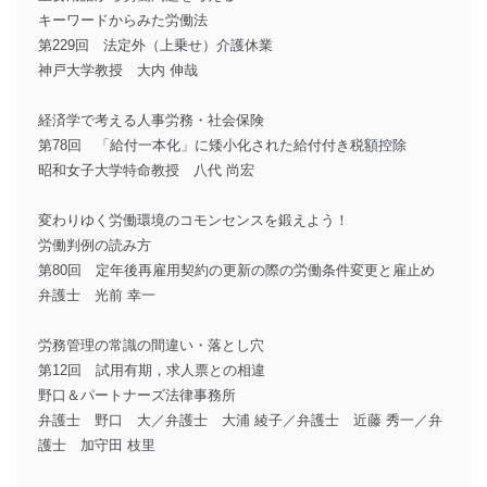
キーワードからみた労働法
第229回 法定外（上乗せ）介護休業
神戸大学教授 大内 伸哉
経済学で考える人事労務・社会保険
第78回 「給付一本化」に矮小化された給付付き税額控除
昭和女子大学特命教授 八代 尚宏
変わりゆく労働環境のコモンセンスを鍛えよう！
労働判例の読み方
第80回 定年後再雇用契約の更新の際の労働条件変更と雇止め
弁護士 光前 幸一
労務管理の常識の間違い・落とし穴
第12回 試用有期，求人票との相違
野口＆パートナーズ法律事務所
弁護士 野口 大／弁護士 大浦 綾子／弁護士 近藤 秀一／弁
護士 加守田 枝里