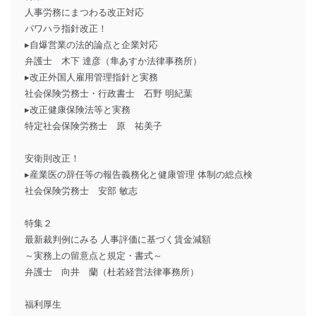
人事労務にまつわる改正対応
パワハラ指針改正！
▸自爆営業の法的論点と企業対応
弁護士 木下 達彦（隼あすか法律事務所）
▸改正外国人雇用管理指針と実務
社会保険労務士・行政書士 石野 明紀葉
▸改正健康保険法等と実務
特定社会保険労務士 原 祐美子
安衛則改正！
▸産業医の辞任等の報告義務化と健康管理 体制の総点検
社会保険労務士 安部 敏志
特集２
最新裁判例にみる 人事評価に基づく賃金減額
～実務上の留意点と規定・書式～
弁護士 向井 蘭（杜若経営法律事務所）
福利厚生