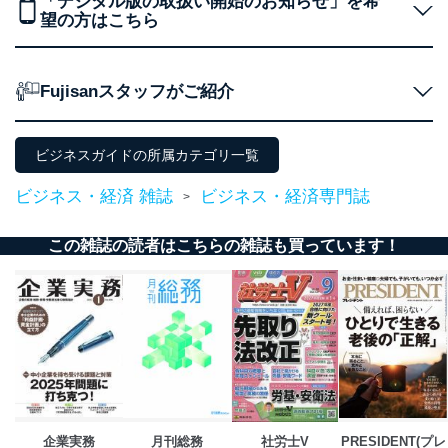
「デジタル版の取扱い開始のお知らせ」を希
望の方はこちら
当社が取り扱う開示対象個人情報の利用目的は次のとお
りです。
No
個人情報の種類
利用目的
Fujisanスタッフがご紹介
購入商品の配送のため
商品代金回収のため
ｅメール等による商品、サービ
ス、キャンペーン等の広告の案内
ビジネスガイドの所属カテゴリ一覧
当社の定期購読サ
のため
1
ービス等をご利用
個人が特定できない形で取得した
ビジネス・経済 雑誌
ビジネス・経済専門誌
>
の方の個人情報
閲覧履歴や購買履歴等の情報を分
析して、趣味・嗜好に
この雑誌の読者はこちらの雑誌も買っています！
応じた新商品・サービスに関する
広告のため
当社にお問合わせ
お問い合わせ対応、トラブル対
2
いただいた方の個
処、オペレーター教育など応対品
人情報
質向上のため
カスタマーQ＆Aサイトの投稿内容
の確認のため
ｅメール等によるカスタマーQ＆A
当社カスタマーQ＆
サイトのサービス内容のご案内の
3
Aサービス利用者
ため
ｅメール等による商品、サービ
企業実務
月刊総務
社労士V
PRESIDENT(プレ