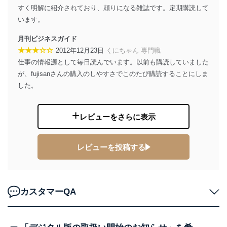
係
すく明解に紹介されており、頼りになる雑誌です。定期購読して
TEL：0570-200-223
FAX：03-5459-7073
います。
e-mail：
cs@fujisan.co.jp
月刊ビジネスガイド
改訂：2025年2月20日
★★★☆☆
2012年12月23日
くにちゃん 専門職
制定：2005年4月1日
仕事の情報源として毎日読んでいます。以前も購読していました
株式会社富士山マガジンサービス
代表取締役会長 西野 伸一郎
が、fujisanさんの購入のしやすさでこのたび購読することにしま
した。
個人情報の取扱いについて
１．個人情報保護管理者
レビューをさらに表示
当社は以下の個人情報保護管理者を設置し、個人情報保
護管理者の責任のもと、個人情報を取得・アクセス・利
用・提供・管理いたします。
レビューを投稿する
東京都渋谷区南平台町16-11
株式会社富士山マガジンサービス
代表取締役会長 西野 伸一郎
カスタマーQA
個人情報保護管理者: 経営管理グループディレクター 前
田 嘉也
２．利用目的