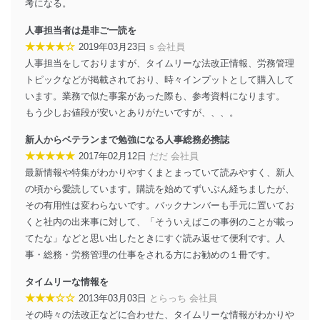
考になる。
個人データを取り扱う機器等にセキュリティ対策
ソフトウェア等を導入し、自動更新 機能等の活用
人事担当者は是非ご一読を
により、これを最新状態としています。
★★★★☆
2019年03月23日
s 会社員
人事担当をしておりますが、タイムリーな法改正情報、労務管理
情報システムの使用に伴う漏洩等の防止
トピックなどが掲載されており、時々インプットとして購入して
メール等により個人データの含まれるファイルを
送信する場合に、当該ファイルへのパスワードを
います。業務で似た事案があった際も、参考資料になります。
設定しています。
もう少しお値段が安いとありがたいですが、、、。
個人情報保護マネジメントシステムの継続的改善
新人からベテランまで勉強になる人事総務必携誌
★★★★★
2017年02月12日
だだ 会社員
当社は、内部監査及びマネジメントレビューの機会を通
最新情報や特集がわかりやすくまとまっていて読みやすく、新人
じて、個人情報保護マネジメントシステムを継続的に改
善し、常に最良の状態を維持します。
の頃から愛読しています。購読を始めてずいぶん経ちましたが、
その有用性は変わらないです。バックナンバーも手元に置いてお
苦情及び相談受付け窓口
くと社内の出来事に対して、「そういえばこの事例のことが載っ
てたな」などと思い出したときにすぐ読み返せて便利です。人
貴殿の個人情報及び当社の個人情報保護マネジメントシ
ステムに関するご相談及び苦情については以下までご連
事・総務・労務管理の仕事をされる方にお勧めの１冊です。
絡ください。
適切、かつ迅速に対応させていただきます。
タイムリーな情報を
★★★☆☆
2013年03月03日
とらっち 会社員
株式会社富士山マガジンサービス 個人情報問い合わせ
その時々の法改正などに合わせた、タイムリーな情報がわかりや