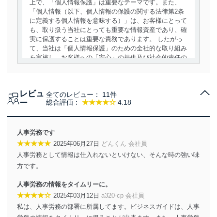
上で、「個人情報保護」は重要なテーマです。また、
「個人情報（以下、個人情報の保護の関する法律第2条
に定義する個人情報を意味する）」は、お客様にとって
も、取り扱う当社にとっても重要な情報資産であり、確
実に保護することは重要な責務であります。 したがっ
て、当社は「個人情報保護」のための全社的な取り組み
を実施し、お客様への「安心」の提供及び社会的責任の
責務を果たすことを確実にいたします。
個人情報の取得・利用・提供について
レビュ
全てのレビュー：
11件
当社は、個人情報の取得・利用・提供に際して、その利
ー
総合評価：
★★★★☆
4.18
用目的を明確にし、本人の同意を得たうえで利用目的の
達成に必要な範囲内で適法かつ公正な手段によって取
得・利用・提供を行います。また、当社が保有している
人事労務です
個人情報は、同意を得ずに目的外利用、第三者への提
★★★★★
2025年06月27日
どんくん 会社員
供・開示は行いません。当社においてはこれらの取り組
人事労務として情報は仕入れないといけない、そんな時の強い味
みを確実にするため、従業者等の教育を徹底してまいり
ます。また、目的外利用を行わないために、適切な管理
方です。
措置を講じます。
人事労務の情報をタイムリーに。
法令遵守
★★★★☆
2025年03月12日
a320-cp 会社員
私は、人事労務の部署に所属してます。ビジネスガイドは、人事
当社は、個人情報に関連する法令、国が定める指針及び