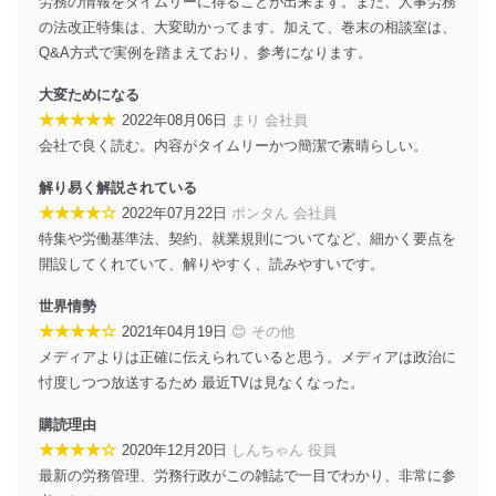
労務の情報をタイムリーに得ることが出来ます。また、人事労務
その他の規範を遵守します。また、当社の管理の仕組み
に、これらの法令及びその他の規範を常に適合させま
の法改正特集は、大変助かってます。加えて、巻末の相談室は、
す。
Q&A方式で実例を踏まえており、参考になります。
個人情報の安全管理措置
大変ためになる
★★★★★
2022年08月06日
まり 会社員
当社は、個人情報の正確性及び安全性を確保するため
会社で良く読む。内容がタイムリーかつ簡潔で素晴らしい。
に、下記セキュリティ対策をはじめとする安全対策を実
施し、個人情報の漏えい、滅失またはき損の防止及び是
解り易く解説されている
正に努めます。
★★★★☆
2022年07月22日
ポンタん 会社員
アクセス制御
特集や労働基準法、契約、就業規則についてなど、細かく要点を
個人データを取り扱うことのできる機器及び当該
開設してくれていて、解りやすく、読みやすいです。
機器を取り扱う従業者を明確化し、 個人データへ
の不要なアクセスを防止しています。
世界情勢
アクセス者の識別と認証
★★★★☆
2021年04月19日
😊 その他
機器に標準装備されているユーザー制御機能（ユ
メディアよりは正確に伝えられていると思う。メディアは政治に
ーザーアカウント制御）により、個人情報データ
忖度しつつ放送するため 最近TVは見なくなった。
ベース等を取り扱う情報システムを使用する従業
者を識別・認証しています。
購読理由
★★★★☆
2020年12月20日
しんちゃん 役員
外部からの不正アクセス等の防止
個人データを取り扱う機器等のオペレーティング
最新の労務管理、労務行政がこの雑誌で一目でわかり、非常に参
システムを最新の状態に保持しています。