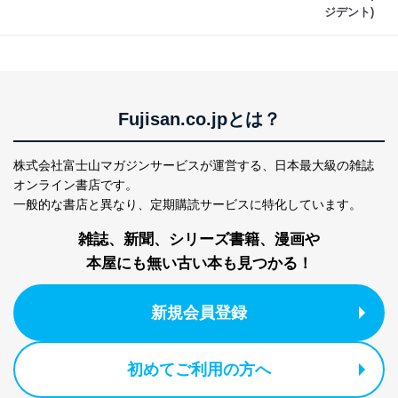
ス、キャンペーン等の広告に関す
ジデント)
るご案内のため
採用応募者の方の
4
採用選考、ご連絡のため
個人情報
当社の従業者の個
人事、総務などの雇用管理等のた
5
人情報
め
パートナー（提携
購入商品配送のため
Fujisan.co.jpとは？
企業）からの委託
提携企業及びお客様がご購入され
により当社の
た商品の発売元企業からのｅメー
6
株式会社富士山マガジンサービスが運営する、
日本最大級の雑誌
定期購読サービス
ル等による商品、
等をご利用の方の
サービス、キャンペーン等の広告
オンライン書店です。
個人情報
に関するご案内のため
一般的な書店と異なり、
定期購読サービスに特化しています。
当社のサービス利用状況の把握お
よびその分析のため
雑誌、新聞、シリーズ書籍、漫画や
お問い合わせ対応、トラブル対
SNS公式アカウン
本屋にも無い古い本も見つかる！
処、オペレーター教育など応対品
7
トに登録された方
質向上のため
の個人情報
その他当社のプライバシーポリシ
新規会員登録
ー等にて公表する利用目的達成の
ため
※上記の利用目的のうちNo.1～5については保有個人デ
初めてご利用の方へ
ータ（開示対象個人情報）の利用目的であり、下記4.の
開示等のご請求に対応させていただきます。