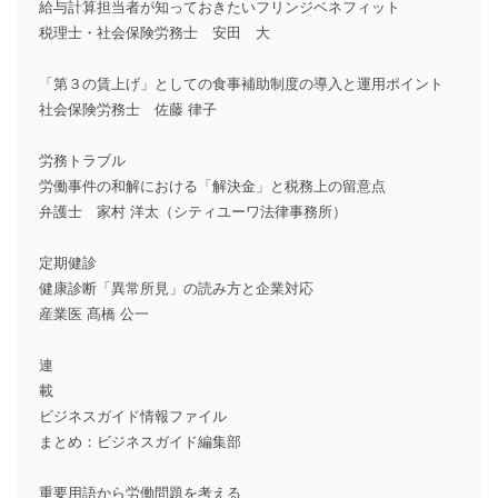
給与計算担当者が知っておきたいフリンジベネフィット
税理士・社会保険労務士 安田 大
「第３の賃上げ」としての食事補助制度の導入と運用ポイント
社会保険労務士 佐藤 律子
労務トラブル
労働事件の和解における「解決金」と税務上の留意点
弁護士 家村 洋太（シティユーワ法律事務所）
定期健診
健康診断「異常所見」の読み方と企業対応
産業医 髙橋 公一
連
ビジネスガイド情報ファイル
まとめ：ビジネスガイド編集部
重要用語から労働問題を考える