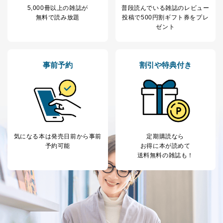
託・提供する場合、その業務に必要な範囲で委託・提
5,000冊以上の雑誌が
普段読んでいる雑誌のレビュー
供先企業に個人情報を開示することがあります。
無料で読み放題
投稿で
500円割ギフト券をプレ
委託・提供先企業は具体的には以下のような企業です
ゼント
が、これらに限りません。
委託先：カスタマーサポート支援会社 、クレジッ
トカード決済などの決済代行・料金回収会社、広
告配信サービス会社
事前予約
割引や特典付き
提供先：出版社、出版物発売元、卸売会社、販売
店など商品の供給者、梱包会社、配送会社、新聞
販売店などの梱包・配送・配達会社
４．開示対象個人情報の「開示」「訂正」等の請求につ
いて
当社は、本人から、開示対象個人情報について利用目的
気になる本は
発売日前から事前
定期購読なら
の通知を求められた場合には、遅滞なくこれに応じま
予約可能
お得に本が読めて
す。ただし、以下①～④のいずれかに該当する場合は、
送料無料の雑誌も！
利用目的の通知を行なうことはできません。そのとき
は、本人に遅滞無くその旨を通知するとともに、理由を
説明させていただきます。
①利用目的を本人に通知し、又は公表することによって
本人又は第三者の生命、身体、財産その他の権利利益を
害するおそれがある場合