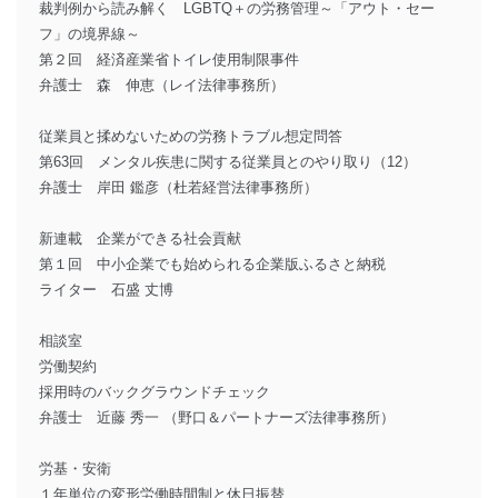
裁判例から読み解く LGBTQ＋の労務管理～「アウト・セー
フ」の境界線～
第２回 経済産業省トイレ使用制限事件
弁護士 森 伸恵（レイ法律事務所）
従業員と揉めないための労務トラブル想定問答
第63回 メンタル疾患に関する従業員とのやり取り（12）
弁護士 岸田 鑑彦（杜若経営法律事務所）
新連載 企業ができる社会貢献
第１回 中小企業でも始められる企業版ふるさと納税
ライター 石盛 丈博
相談室
労働契約
採用時のバックグラウンドチェック
弁護士 近藤 秀一 （野口＆パートナーズ法律事務所）
労基・安衛
１年単位の変形労働時間制と休日振替