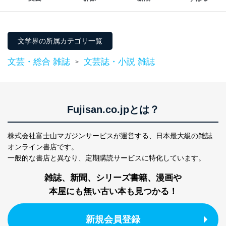
個人情報保護マネジメントシステムの継続的改善
当社は、内部監査及びマネジメントレビューの機会を通
じて、個人情報保護マネジメントシステムを継続的に改
文学界の所属カテゴリ一覧
善し、常に最良の状態を維持します。
文芸・総合 雑誌
文芸誌・小説 雑誌
>
苦情及び相談受付け窓口
貴殿の個人情報及び当社の個人情報保護マネジメントシ
ステムに関するご相談及び苦情については以下までご連
絡ください。
Fujisan.co.jpとは？
適切、かつ迅速に対応させていただきます。
株式会社富士山マガジンサービス 個人情報問い合わせ
株式会社富士山マガジンサービスが運営する、
日本最大級の雑誌
係
オンライン書店です。
TEL：0570-200-223
一般的な書店と異なり、
定期購読サービスに特化しています。
FAX：03-5459-7073
e-mail：
cs@fujisan.co.jp
雑誌、新聞、シリーズ書籍、漫画や
改訂：2025年2月20日
本屋にも無い古い本も見つかる！
制定：2005年4月1日
株式会社富士山マガジンサービス
代表取締役会長 西野 伸一郎
新規会員登録