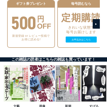
正に努めます。
ギフト券プレゼント
毎号読むなら
アクセス制御
500
個人データを取り扱うことのできる機器及び当該
定期購読
円
機器を取り扱う従業者を明確化し、 個人データへ
の不要なアクセスを防止しています。
OFF
きれいな状態で
アクセス者の識別と認証
毎号お届けします
新規登録 or レビュー投稿で
機器に標準装備されているユーザー制御機能（ユ
お得に読める!
お申込みはこちら
ーザーアカウント制御）により、個人情報データ
ベース等を取り扱う情報システムを使用する従業
者を識別・認証しています。
外部からの不正アクセス等の防止
この雑誌の読者はこちらの雑誌も買っています！
個人データを取り扱う機器等のオペレーティング
システムを最新の状態に保持しています。
個人データを取り扱う機器等にセキュリティ対策
ソフトウェア等を導入し、自動更新 機能等の活用
により、これを最新状態としています。
情報システムの使用に伴う漏洩等の防止
メール等により個人データの含まれるファイルを
送信する場合に、当該ファイルへのパスワードを
設定しています。
文藝
群像
新潮
すばる