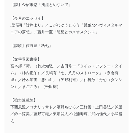
【詩】今宿未悠「濁流とめないで」
【今月のエッセイ】
成清朔「対岸より」／こがわゆうじろう「孤独なヘヴィメタルマ
ニアの夢想」／藤井一至「随想とホメオスタシス」
【詩歌】佐野豊「栖処」
【文學界図書室】
宮本輝『湾』（竹永知弘）／吉田修一『タイム・アフター・タイ
ム』（柿内正午）／長嶋有『七、八月のストローク』（奈倉有
里）／鈴木涼美『悪い血』（矢野利裕）／仁科斂『丹心（ダンシ
ン）／まごころ』（松田樹）
【強力連載陣】
下西風澄／コナリミサト／濱野ちひろ／三好愛／上田岳弘／斧屋
／鈴木涼美／藤野可織／東畑開人／松浦寿輝／武内佳代／小澤裕
之