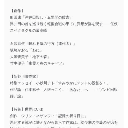
【創作】
町田康「津井田殺し・五里間の紋吉」
津井田の首を巡り続く報復合戦の果てに異形が姿を現す――任侠
スペクタクルの最高峰
石沢麻依「眠れる瞼の行方（連作３）」
坂崎かおる「わに」
大濱普美子「地下の森」
竹中優子「幽霊と春のキャベツ」
【新芥川賞作家】
特別エッセイ 小砂川チト「すみやかにテントの設営を！」
作品論 住本麻子「人懐っこく、「あなた」へ――『ゾンビ回収
婦』論」
【特集】世界はいま
創作 シリン・ネザマフィ「記憶の折り目に」
悪化する戦況に怯えながら暮らす作家は、幼少期の空爆の記憶を