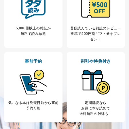
のため
1
ービス等をご利用
個人が特定できない形で取得した
の方の個人情報
閲覧履歴や購買履歴等の情報を分
析して、趣味・嗜好に
応じた新商品・サービスに関する
5,000冊以上の雑誌が
普段読んでいる雑誌のレビュー
広告のため
無料で読み放題
投稿で
500円割ギフト券をプレ
当社にお問合わせ
お問い合わせ対応、トラブル対
ゼント
2
いただいた方の個
処、オペレーター教育など応対品
人情報
質向上のため
カスタマーQ＆Aサイトの投稿内容
の確認のため
事前予約
割引や特典付き
ｅメール等によるカスタマーQ＆A
当社カスタマーQ＆
サイトのサービス内容のご案内の
3
Aサービス利用者
ため
ｅメール等による商品、サービ
ス、キャンペーン等の広告に関す
るご案内のため
採用応募者の方の
4
採用選考、ご連絡のため
個人情報
気になる本は
発売日前から事前
定期購読なら
当社の従業者の個
人事、総務などの雇用管理等のた
予約可能
お得に本が読めて
5
人情報
め
送料無料の雑誌も！
パートナー（提携
購入商品配送のため
企業）からの委託
提携企業及びお客様がご購入され