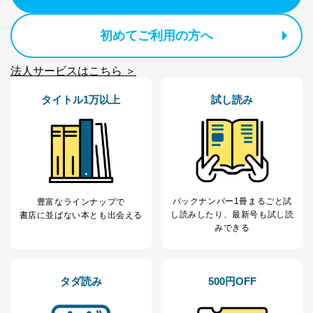
個人情報の取扱いについて
初めてご利用の方へ
１．個人情報保護管理者
当社は以下の個人情報保護管理者を設置し、個人情報保
法人サービスはこちら ＞
護管理者の責任のもと、個人情報を取得・アクセス・利
用・提供・管理いたします。
タイトル1万以上
試し読み
東京都渋谷区南平台町16-11
株式会社富士山マガジンサービス
代表取締役会長 西野 伸一郎
個人情報保護管理者: 経営管理グループディレクター 前
田 嘉也
２．利用目的
バックナンバー1冊まるごと試
豊富なラインナップで
し読み
したり、最新号も試し読
書店に並ばない本とも出会える
当社が取り扱う開示対象個人情報の利用目的は次のとお
みできる
りです。
No
個人情報の種類
利用目的
購入商品の配送のため
商品代金回収のため
タダ読み
500円OFF
ｅメール等による商品、サービ
ス、キャンペーン等の広告の案内
当社の定期購読サ