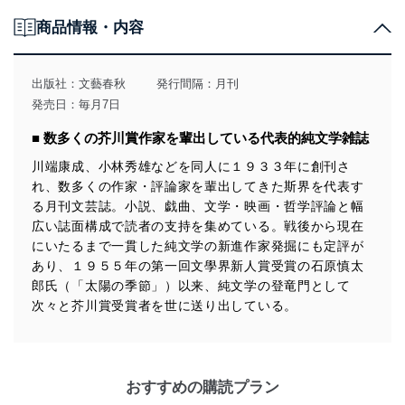
個人情報の取得・利用・提供について
商品情報・内容
当社は、個人情報の取得・利用・提供に際して、その利
用目的を明確にし、本人の同意を得たうえで利用目的の
達成に必要な範囲内で適法かつ公正な手段によって取
出版社：
文藝春秋
発行間隔：月刊
得・利用・提供を行います。また、当社が保有している
発売日：毎月7日
個人情報は、同意を得ずに目的外利用、第三者への提
供・開示は行いません。当社においてはこれらの取り組
■ 数多くの芥川賞作家を輩出している代表的純文学雑誌
みを確実にするため、従業者等の教育を徹底してまいり
ます。また、目的外利用を行わないために、適切な管理
川端康成、小林秀雄などを同人に１９３３年に創刊さ
措置を講じます。
れ、数多くの作家・評論家を輩出してきた斯界を代表す
る月刊文芸誌。小説、戯曲、文学・映画・哲学評論と幅
法令遵守
広い誌面構成で読者の支持を集めている。戦後から現在
当社は、個人情報に関連する法令、国が定める指針及び
にいたるまで一貫した純文学の新進作家発掘にも定評が
その他の規範を遵守します。また、当社の管理の仕組み
あり、１９５５年の第一回文學界新人賞受賞の石原慎太
に、これらの法令及びその他の規範を常に適合させま
郎氏（「太陽の季節」）以来、純文学の登竜門として
す。
次々と芥川賞受賞者を世に送り出している。
個人情報の安全管理措置
当社は、個人情報の正確性及び安全性を確保するため
に、下記セキュリティ対策をはじめとする安全対策を実
おすすめの購読プラン
施し、個人情報の漏えい、滅失またはき損の防止及び是