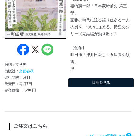
磯崎憲一郎「日本蒙昧前史 第三
部」
蒙昧の時代に迫る語りはある一人
の男を、ついに捉える。待望のシ
リーズ完結編が動き出す！
【創作】
町田康「津井田殺し・五里間の紋
吉」
雑誌：文学界
津...
出版社：
文藝春秋
発行間隔：月刊
目次を見る
発売日：毎月7日
参考価格：1,200円
ご注文はこちら
?