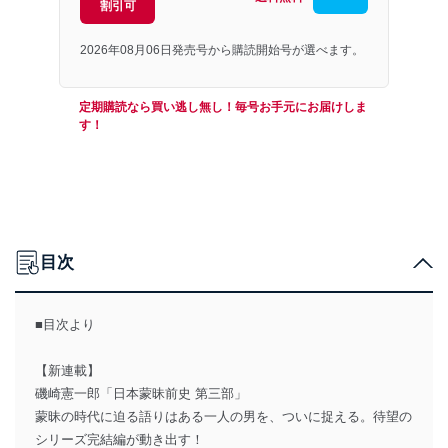
割引可
2026年08月06日発売号から購読開始号が選べます。
定期購読なら買い逃し無し！毎号お手元にお届けしま
す！
目次
■目次より
【新連載】
磯崎憲一郎「日本蒙昧前史 第三部」
蒙昧の時代に迫る語りはある一人の男を、ついに捉える。待望の
シリーズ完結編が動き出す！