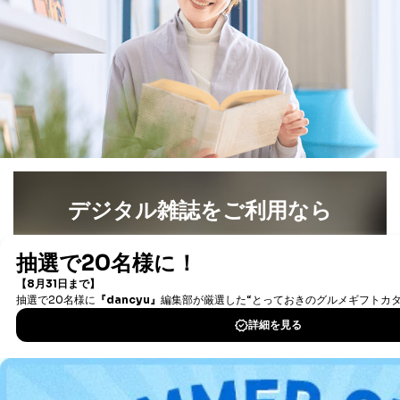
により当社の
た商品の発売元企業からのｅメー
6
定期購読サービス
ル等による商品、
等をご利用の方の
サービス、キャンペーン等の広告
個人情報
に関するご案内のため
当社のサービス利用状況の把握お
よびその分析のため
お問い合わせ対応、トラブル対
SNS公式アカウン
処、オペレーター教育など応対品
7
トに登録された方
質向上のため
の個人情報
その他当社のプライバシーポリシ
ー等にて公表する利用目的達成の
ため
デジタル雑誌をご利用なら
※上記の利用目的のうちNo.1～5については保有個人デ
ータ（開示対象個人情報）の利用目的であり、下記4.の
最新号〜バックナンバーまで7000冊以上の雑誌
（電子
開示等のご請求に対応させていただきます。
書籍）が無料で読み放題！
なお、6、7については、パートナー（提携企業）様又は
各SNS運営会社様にご請求いただきますようお願い致し
タダ読みサービス
を楽しもう！
ます。
３．個人情報の第三者提供について
DOWNLOAD FOR IOS
当社は、取得した個人情報を適切に管理し､あらかじめ
DOWNLOAD FOR ANDROID
本人の同意を得ることなく第三者に提供することはあり
ません。ただし、次の場合は除きます。