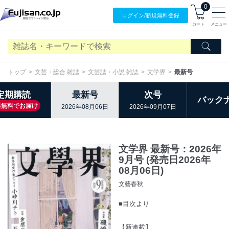
0
ログイン/
新規無料
登録
カート
メニュー
トップ
文芸・総合 雑誌
文芸誌・小説 雑誌
文学界
最新号
定期購読
最新号
次号
バック
料無料でお届け
2026年08月06日
2026年09月07日
文学界 最新号：2026年
9月号 (発売日2026年
08月06日)
文藝春秋
■目次より
【新連載】