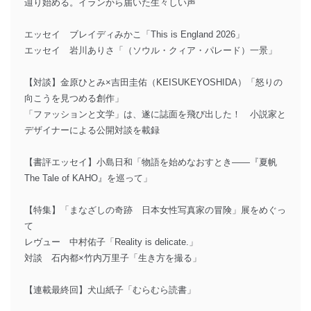
辿り始める。イランから届いた生々しい声
エッセイ ブレイディみかこ「This is England 2026」
エッセイ 岩川ありさ「（ソウル・クィア・パレード）一景」
【対談】金原ひとみ×吉田圭佑（KEISUKEYOSHIDA）「怒りの
向こうを見つめる創作」
「ファッションと文学」は、遂に誌面を飛び出した！ 小説家と
デザイナーによる公開対談を載録
【書評エッセイ】小島日和「物語を始めなおすとき――『夏帆
The Tale of KAHO』を巡って」
【特集】「まなざしの奇跡 日本女性写真家の冒険」展をめぐっ
て
レヴュー 中村佑子「Reality is delicate.」
対談 石内都×竹内万里子「生き方を撮る」
【連載最終回】犬山紙子「むらむら読書」