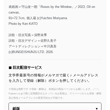
表紙画＝守山友一朗「Roses by the Window」／2023, Oil on
canvas,
91×72.7cm, 個人蔵 (c)Yuichiro Moriyama
Photo by Ken KATO
詩歌・目次写真＝深野未季
詩歌・目次デザイン＝佐野久美子
アートディレクション＝中川真吾
(c)BUNGEISHUNJU LTD. 2026
◼︎ 目次配信サービス
文学界最新号の情報がメルマガで届く♪ メールアドレス
を入力して登録（解除）ボタンを押してください。
※登録は無料です ※登録・解除は、各雑誌の商品ページからお願いします。／~＼
Fujisan.co.jpで既に定期購読をなさっているお客様は、マイページからも登録・解除
及び宛先メールアドレスの変更手続きが可能です。