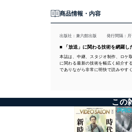
①
●映像アラカルト 放送業界とロボット（２）
●「電子メモツール」の開発
… 石丸耕一／110
… ／91
… 中村亮介・勘解由 哲／99
商品情報・内容
●FMロータリー InterBEE2025雑感
●音話屋ダイアリー ミラノの鐘
● 画像解析による自家発小出槽の油量計測システムの開発
… 新井康哲／152
… 石丸耕一／94
… 加藤久幸・白井規之／103
●AMプラザ 最後のネタ ～磁器コンデンサの話～
●ステージ音響 今年の夏の野外現場で
●テロップ制作における色覚多様性に配慮した配色調整サポート機能
出版社：
兼六館出版
発行間隔：月
… 出羽盛彦／153
… 高崎利成／129
の開発
… 齊藤 日出紀・熊坂 昂之輔／106
■ 「放送」に関わる技術を網羅し
●映像アラカルト 各媒体への記録原理に基づく人の「夢」の正体
●内外ニュース
… ／154
…／131
●IOWN APN2.0 東京～大阪・関西万博会場 技術検証および番組実
本誌は、中継、スタジオ制作、ロケ
施報告
に関わる最新の技術を幅広く紹介す
●内外ニュース
●新製品紹介
… 北島正司・佐々木 剛・石野彩耶・東海林 瑠玖・近藤俊介／
… ／155
でありながら非常に明快で読みやす
…／132
110
●新製品紹介
●第60回 放送通信における電波のお話⑬ （アンテナのインピー
… ／156
ダンス）
… 若井一顕／116
この
●《導入事例》長野朝日放送 番組制作にBlackmagicCloudワークフ
ローを使用
… ／128
【 コラム記事 】