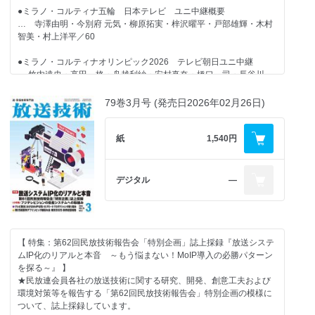
●ミラノ・コルティナ五輪 日本テレビ ユニ中継概要
… 寺澤由明・今別府 元気・柳原拓実・梓沢曜平・戸部雄輝・木村
智美・村上洋平／60
●ミラノ・コルティナオリンピック2026 テレビ朝日ユニ中継
… 竹内達史・高田 格・舟越利紗・安村真奈・橋口 司・長谷川
新・吉田千明・澤田 翔平／68
79巻3月号 (発売日2026年02月26日)
●ミラノ・コルティナ2026 オリンピック競技大会 TBSテレビ
ユニ中継制作
… 亀山 壮一郎・杉野裕幸・佐野正和・八木 真一郎・小作伸一・榎
紙
1,540円
本翔悟・松吉英明／77
●テレビ東京 ミラノ・コルティナ五輪の中継制作について
デジタル
―
… 永久保 仁志・山本岳大・水野暁夫・三浦 光太郎・山田大介／97
●ミラノオリンピック フジテレビユニ中継制作 ～全編クラウドプ
ロダクションの実現～
… 福岡優紀・杉本雄亮・米田 航・厚味山斗・小玉秀人・萩原勝
【 特集：第62回民放技術報告会「特別企画」誌上採録『放送システ
大・河井宏允・中村孔明・前田正道／105
ムIP化のリアルと本音 ～もう悩まない！MoIP導入の必勝パターン
を探る～』 】
★民放連会員各社の放送技術に関する研究、開発、創意工夫および
【 グラビア記事 】
環境対策等を報告する「第62回民放技術報告会」特別企画の模様に
ついて、誌上採録しています。
●ブラックマジックデザイン 新製品説明会を開催