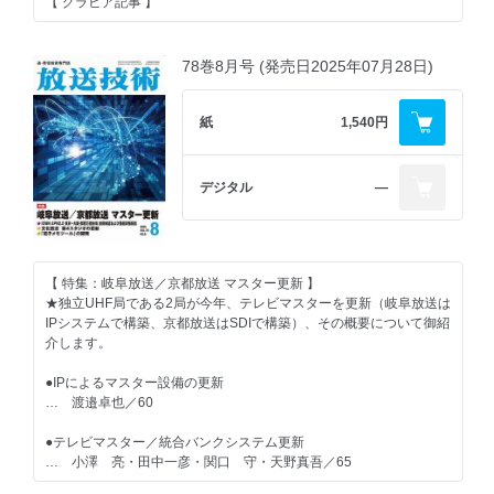
… 岩田賢一／130
【 グラビア記事 】
トリック増幅器、霞堤）
… 若井 一顕／117
●リアルタイムマーカーレスモーションキャプチャを活用したバラエ
●AMプラザ ラジオ業界における技術者への第一歩
●メディア・インテグレーション／ROCK ON PRO『ELEMENTS
ティ番組制作
… 原田省吾／131
JAPAN PREMIERE』開催
78巻8月号 (発売日2025年07月28日)
● 《導入事例》池上通信機 テレビ金沢へスタジオカメラおよびサ
… 谷川滉樹・井原 梓・松本理奈／101
ブシステムを納入
●内外ニュース
… ／128
●「タリータリーレボリューション」自動スイッチング技術を用いた
…／133
【 一般記事 】
紙
1,540円
番組連動ゲームの開発
… 亀田 遼・小笠 航・原 拓・内田 慎／104
●新製品紹介
●大阪・関西万博におけるバーチャルプロダクション内製化の取り組
【 コラム記事 】
…／134
みについて
デジタル
―
●SHUREの新型平面アレイマイクロホン「DCA901」がもたらす収
… 中道尚宏／74
●映像アラカルト 光ディスクがなくなるとテレビはどうなるのか
音革命 -スポーツ中継に最適 エンジニアのクリエイティブな作業を
… ／89
大幅に向上-
●次世代伝送回線を活用した新たなバーチャルプロダクション演出に
… 高瀬徹朗／107
よる音楽番組での取り組み
●その後 113回 ジャズが若かったころ
… 近藤剛史・井原 梓・宮澤真子／79
【 特集：岐阜放送／京都放送 マスター更新 】
… 大野正夫／90
●サッカー中継におけるプライベートクラウドプロダクション実証実
★独立UHF局である2局が今年、テレビマスターを更新（岐阜放送は
験
●ワイヤレスマイク送信者の受信状況可視化による業務支援
IPシステムで構築、京都放送はSDIで構築）、その概要について御紹
●ステージ音響 目からウロコの … PATEC＜ 番外編：4チャンネル
… 北村憲一・松井 豊・池野桂司・石川政明・大森竜胤・斉藤
… 安部智博・井田憲吾・西岡里菜／84
介します。
再生 ＞
誠・野口和洋・向山悠樹・坂本悠輔・原 敏志／111
… 岡田辰夫／97
● 《導入事例》TBS系ドラマ「キャスター」でBlackmagic Designカ
●IPによるマスター設備の更新
● Web記事作成アプリ開発における文字起こし精度の劇的改善
メラおよびDaVinci Resolve Studioを使用
… 渡邉卓也／60
●音話屋ダイアリー サウンドエフェクトセミナー ②
… 中山真吾／118
… ブラックマジックデザイン／92
… 石丸耕一／98
●テレビマスター／統合バンクシステム更新
●RAGとGeminiを用いた社内情報検索 AI
●夏宙から… 音をつなぐ、その舞台裏
… 小澤 亮・田中一彦・関口 守・天野真吾／65
●FMロータリー それがオーディオだ！？
… 小俣 慎太郎／122
… 水口祐太・寺島陸雄・村本 翔・後藤雅幸・大海ひかり・梶原
… 川島 修／126