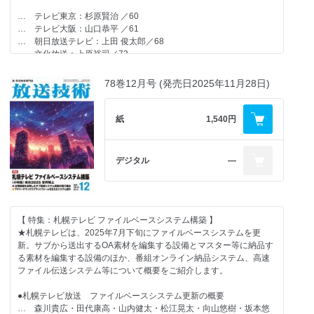
… テレビ東京：杉原賢治 ／60
… テレビ大阪：山口恭平 ／61
【 一般記事 】
… 朝日放送テレビ：上田 俊太郎／68
… 文化放送：上原裕司／73
●AI生字幕放送に伴うマスター設備の独自構築
… TBSテレビ：宮崎真一 ／80
… 横田達裕／125
… フジテレビジョン：安藤悠人／86
78巻12月号 (発売日2025年11月28日)
… テレビ朝日：近藤佑輔／93
●JNN気象速報システムの全面更新
… 日本テレビ放送網：川平貴之／98
… 富崎太之・大内泰一／135
… トークディスカッション／103
紙
1,540円
●「ヘリ九州・四国（高知）モデル」における情報共有システムの開
発
【〈小特集〉：フジテレビジョンの衛星システムへの取組み 】
デジタル
―
… 竹内広樹／140
●～概要～
●WOWOWオンデマンド初のDolby Atmosライブ配信音声中継車を用
… 青木良太／127
いた5.1.4ch制作と配信運用の実現
… 戸田佳宏・ 小寺里佳・栗原里実・ 伊藤亮介／145
●Mobile GNSSを利用した新距離計システム
【 特集：札幌テレビ ファイルベースシステム構築 】
… 鈴木 雄一郎／128
★札幌テレビは、2025年7月下旬にファイルベースシステムを更
●NASのNVRソフトウェアによる多チャンネル技術同録システムの
新。サブから送出するOA素材を編集する設備とマスター等に納品す
開発
●大山基地局 マイクロ受信雲台制御監視 スターリンク運用
る素材を編集する設備のほか、番組オンライン納品システム、高速
… 嶋村龍介／151
… 三村純一／131
ファイル伝送システム等について概要をご紹介します。
●TBSラジオ「ニューイヤー駅伝2026」における新たなリモートプ
●ロードレース中継における低軌道衛星 移動体アンテナの検証
●札幌テレビ放送 ファイルベースシステム更新の概要
ロダクションの形 ～「ELL Lite」による映像・音声統合伝送と、テ
… 河井宏允・安藤悠人・青木良太／135
… 森川貴広・田代康高・山内健太・松江晃太・向山悠樹・坂本悠