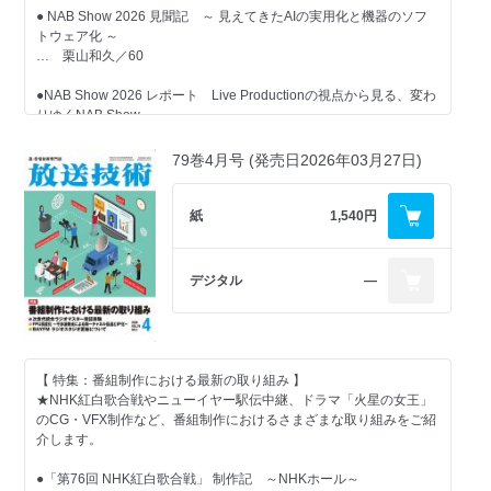
● NAB Show 2026 見聞記 ～ 見えてきたAIの実用化と機器のソフ
トウェア化 ～
… 栗山和久／60
●NAB Show 2026 レポート Live Productionの視点から見る、変わ
りゆくNAB Show
… ノダタケオ／74
79巻4月号 (発売日2026年03月27日)
【 グラビア記事 】
紙
1,540円
●「NHK TECH EXPO 2026」開催
●「NHK技研公開2026」開催
デジタル
―
●「Interop Tokyo 2026」開催
【 一般記事 】
【 特集：番組制作における最新の取り組み 】
★NHK紅白歌合戦やニューイヤー駅伝中継、ドラマ「火星の女王」
●DaVinci Resolveによる編集用マシンの観点からZ2 Tower G1i
のCG・VFX制作など、番組制作におけるさまざまな取り組みをご紹
Workstationの実力を試す
介します。
… 加藤宜久／86
●「第76回 NHK紅白歌合戦」 制作記 ～NHKホール～
●朋栄「FOR-A IMPULSE」が実現する放送設備の将来像 ソフトウ