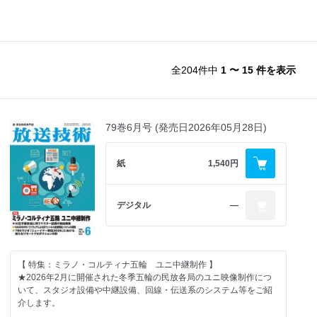
全204件中
1 〜 15 件を表示
79巻6月号 (発売日2026年05月28日)
紙
1,540円
デジタル
―
【 特集：ミラノ・コルティナ五輪 ユニ中継制作 】
★2026年2月に開催された冬季五輪の民放各局のユニ映像制作につ
いて、スタジオ設備や中継設備、回線・伝送系のシステム等をご紹
介します。