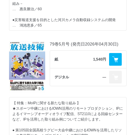
組み－
… 惠良勝治／60
●災害報道支援を目的とした河川カメラ自動収録システムの開発
… 鴻池恵多／65
【 グラビア記事 】
79巻5月号 (発売日2026年04月30日)
●朋栄、「FOR-A CONNECT 2026 内覧会」を開催
紙
1,540円
●ソニー、「Creative Solution Showcase 2026」を開催
デジタル
―
【 一般記事 】
●IOWNを活用したゴルフ中継 リモートプロダクションの取り組み
… 佐藤誠二・吉田健吾・菊地裕介・足立浩隆・伊井隼人・星川真
視／68
【 特集：MoIPに関する新たな取り組み 】
★スポーツ中継におけるIOWN活用のリモートプロダクション、IPに
●TBSラジオ 第2スタジオの更新 ～IP化の推進とワンマンオペレ
よるイマーシブオーディオライブ配信、ST2110による回線センター
ーションの最適化～
など、IPを活用した取り組み例についてご紹介します。
… 飯野真弘・尾留川 瞬／75
● 第105回全国高校ラグビー大会中継におけるIOWNを活用したリソ
●NHK TECH EXPO 2026レポート