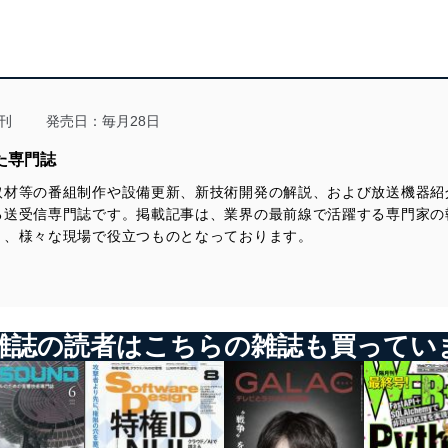
… 根本慎平／99
●第62回 放送通信における電波のお話⑮ （情報通信白書と放送
を取り巻くDXの世界）
●番組制作システム向けIPパケットフロー監視装置
… 若井一顕／168
… 小山智史・倉掛卓也・辻 真樹・長谷川 瞭／104
●アドレッサブルTV広告を実現する放送ターゲット広告技術（ISDB
【 コラム記事 】
版TA）とそのフェイク広告対策技術の開発
刊
発売日：毎月28日
… 伊藤正史／108
●その後 106回 トリオの死
た専門誌
… 大野正夫／130
●「技研公開2025」レビュー 放送の未来を示す研究成果18件を展
示
取材等の番組制作や設備更新、新技術開発の解説、および放送機器紹
●音話屋ダイアリー ザルツブルグの鐘
… 高瀬徹朗／115
る送受信専門誌です。掲載記事は、業界の最前線で活躍する専門家の
… 石丸耕一／138
く、様々な現場で役立つものとなっております。
●第59回 放送通信における電波のお話⑫（フィーダのインピーダ
●FMロータリー テクノロジー取り入れの勧め
ンス）
… 新井康哲／178
… 若井一顕／119
●AMプラザ 中波親局送信所受配電盤設備更新
● 第15回 1993年第66回アカデミーBEST 音響効果受賞
… 竹内和仁／179
「JURASSIC PARK」のサウンド・デザイン
雑誌の読者はこちらの雑誌も買ってい
… 沢口真生／131
●ステージ音響 1970年代の記憶より
… 牧田滋夫／180
● 《導入事例》国府町CATV、スタジオサブにBlackmagic Designワ
ークフローを採用
●映像アラカルト 予言・予知・予報
… ／141
… ／181