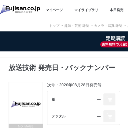
マイページ
マイライブラリ
本日発売
トップ
趣味・芸術 雑誌
カメラ・写真 雑誌
定期購読
送料無料でお届
放送技術 発売日・バックナンバー
次号：2026年08月28日発売号
紙
―
デジタル
―