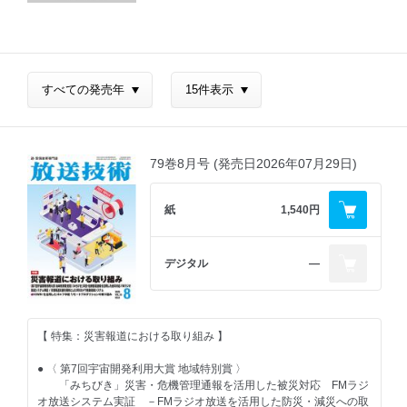
79巻8月号 (発売日2026年07月29日)
紙
1,540円
デジタル
―
【 特集：災害報道における取り組み 】
● 〈 第7回宇宙開発利用大賞 地域特別賞 〉
「みちびき」災害・危機管理通報を活用した被災対応 FMラジ
オ放送システム実証 －FMラジオ放送を活用した防災・減災への取