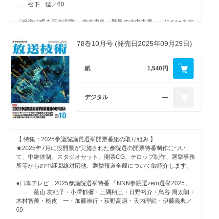
●第71回 イラストによる放送技術の用語解説⑬ （デシベル計
… 荒木 優・山下真由・宮川 陸・小西剛生・長野允耶・橋本隼
… 松下 猛／60
算 雑音指数とCN加算、スキンエフェクト、6σ）
佑・土井 匠・荒木拓人／99
… 若井一顕／127
「絶海に眠る巨大洞窟 ～南大東島・驚異の水中世界～」における水
●次世代統合ラジオマスター実証実験
中洞窟3DCG化
… 前中 隆・川島 修／107
… 神山 秀・根岸りえ子／69
78巻10月号 (発売日2025年09月29日)
【 コラム記事 】
●BAYFM78 ラジオスタジオ更新について
● NHK連続テレビ小説 第112作 「あんぱん」制作記
●映像アラカルト 「よい映像」とは
… 安齋宏治・竹本昌弘／113
… 久野裕大・山口卓夫・斉藤知久・北原悠介・吉永 勇・井藤良
紙
1,540円
… ／89
幸／70
●ニューイヤー駅伝
●その後 115回 シューマン
… 掛田大輔・市瀬康之・石川浩之・伊深拓也・佐々木 康宏／122
… 大野正夫／90
デジタル
―
【 グラビア記事 】
●球中継におけるデータ配信システム・スポーツビデオコーダー更新
●音話屋ダイアリー 口は効果音を作る道具
… 平間淳司・丹羽滉生・東 孝幸・岩本好広／129
● 第31回 日本プロ音楽録音賞
… 石丸耕一／94
●文教大学 湘南キャンパス 映像スタジオ 大学教育におけるスタジ
【 特集：2025参議院議員選挙開票番組の取り組み 】
●FMロータリー 温故知新？
オ整備 ～テレビ局のスタジオを模した設備に加えて、教育を主眼
【 一般記事 】
★2025年7月に投開票が実施された参院選の開票特番制作につい
… 高木典昭／138
とした設備の充実～
て、中継体制、スタジオセット、開票CG、テロップ制作、選挙事務
… 村井 睦・宮﨑朋彦・木村幸夫・山口航輔／132
●報道取材用の共同運航ヘリコプターの製作
所等からの中継回線対応他、選挙報道全般について御紹介します。
●AMプラザ AIと戯れる
… 森本 健次郎・西條直人・西崎光一／81
… 大川拓哉／139
●第68回 イラストによる放送技術の用語解説⑩ （クラウド、オ
●日本テレビ 2025参議院選挙特番 「NNN参院選zero選挙2025」
ンプレ、VCO、PLL、円偏波）
●Live Multi Studioを活用した新たな映像演出への取り組み
… 蔭山 友紀子・小澤郁彌・三隅翔三・日野裕介・鳥谷 周太朗・
●ステージ音響 現場は色々、楽しく
… 若井一顕／139
… 長谷川 雄祐／87
木村智美・桧皮 一・加藤崇行・荻野高康・天内理絵・伊藤義典／
… 高崎利成／140
60
●《導入事例》 池上通信機 共立映像様に小型スイッチャー
● 《導入事例》RKB毎日放送、DaVinci Resolve Studioを番組編集に