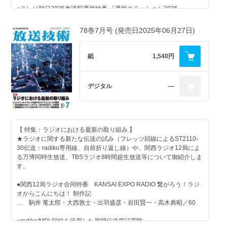
●内外ニュース
MuPS-5000を納入 ～コンサート等のライブ演出で活躍中～
使用
●テレビ朝日2025参議院選挙特番 「選挙ステーション2025」
…／141
… 池上通信機株式会社／148
… ブラックマジックデザイン／92
… 細谷優介・小林祐輝・遠藤修二・原田 甫・近藤 昇・譲原
寧々・渡辺晃一・川村公基・北村うらん・須賀美怜・小椋 梢・宇
●新製品紹介
78巻7月号 (発売日2025年06月27日)
●アドリーチマックスプラットフォームにおけるリアルタイムオーク
内優也・赤穂 尭／73
…／142
【 コラム記事 】
ションについて
… 鈴木圭一・豊田 睦・森脇健太／95
●TBSテレビ JNN参議院選挙特番 「選挙の日2025 太田光が問
紙
1,540円
●その後 112回 息抜き
う！暮らしは本当に変わるのか？」
… 大野正夫／98
●アトドリーチマックスプラットフォームによるCM直前差し替え
… 大谷憲司・奥谷雅彦・宮本民雄・斉藤宏司・麦倉良彦・富崎
… 吉田宗弘・大谷真広・堀田大貴・山浦洋司／100
太之・成田一貴・萩原謙一・渡邉直嗣・倉若雅司・前田雄貴／85
デジタル
―
●FMロータリー 時は金なり
… 岩田賢一／104
●テレビ東京 CG設備更新
●テレビ東京 選挙特番 選挙サテライト2025 ～テレビ東京の技
… 西 輝・小谷菜摘・中野鉄平・手林 新・永久保 仁志・小川
術的な取り組み～
●AMプラザ 中継ブース変更とその対応
銘・佐藤誠二／103
… 瀧谷 豊・入江俊之・太田佳彦・野瀬一成・西 輝・泉 政
… 早川裕之／105
希・宮本 裕美子・伊井隼人・竹田栄紀・栗原健斗・多胡天清・近藤
【 特集：ラジオにおける最新の取り組み 】
●第19回 2018年度第91回SOUND EDITING賞ノミネート Dolby
慎一・荒井貴史／101
★ラジオに関する新たな伝送の試み（フレッツ回線によるST2110-
●音話屋ダイアリー サウンドエフェクトセミナー ①
Atmos MIX「A Quiet Place」のサウンド・デザイン
30伝送：radiko専用線、自前折り返し線）や、関西ラジオ12局によ
… 石丸耕一／106
… 沢口真生／111
●FNN参院選2025 FNN参院選特番 Live選挙サンデー
る万博同時生放送、TBSラジオ8時間超生放送等について御紹介しま
… 橋本達也・桑原拓久・西野孝夫・福岡優紀・久保田 晃司・冨
す。
●ステージ音響 アナログレコードクリーニング法
●第65回 イラストによる放送技術の用語解説⑦ （フェージング
吉政貴・森重智博・菅野亜紀・山上祐樹・伴場 匡 ／111
… 金子 学／149
とフレネルゾーン）
●関西12局ラジオ合同特番 KANSAI EXPO RADIO 繋がろう！ラジ
… 若井一顕／121
オからこんにちは！ 制作記
●映像アラカルト ビールの魅力と映像化
【 グラビア記事 】
… 駒井 竜太郎・大西敦士・出羽盛彦・岩田賢一・高木典昭／60
… ／150
【 コラム記事 】
●仏・制作会社 地域モータースポーツ用の野外中継車を
●radiko/MPL回線を活用した局間伝送実証実験
●内外ニュース