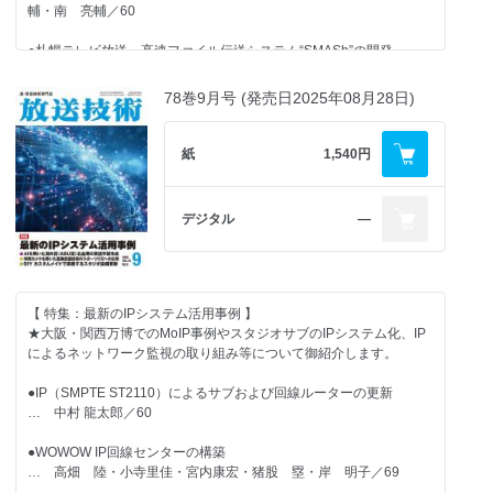
レビ・ラジオ連携による運用改革 ～
輔・南 亮輔／60
… 飯野真弘・野田憲吾・申 ナリ／160
【 グラビア記事 】
●札幌テレビ放送 高速ファイル伝送システム“SMASh”の開発
●第70回 イラストによる放送技術の用語解説⑫ （RMS、％イン
… 田代康高・松江晃太・向山悠樹・坂本悠輔／67
ピーダンス、3相短絡、非常用電力）
●光和「2026 最新映像機器内覧会」開催
78巻9月号 (発売日2025年08月28日)
… 若井一顕／165
● 札幌テレビ放送 ローカル局の挑戦！“ちょうどいい”番組オンライ
ン納品システム開発
【 一般記事 】
… 星野 隆・近藤定紀・松田光弘・廣田桂典／72
紙
1,540円
【 コラム記事 】
●テレビ朝日におけるMoIPを用いたリモートプロダクションの取り
●その後 114回 駐留米軍とオーディオ
組み
●《 小特集：東京2025世界陸上 》
デジタル
―
… 大野正夫／130
… 高田 格・小林恭大・竹内達史・小林祐輝・近藤佑輔・近藤
昇／106
… 重地 渉・水田篤秀・久保澤 知史・八木 真一郎・佐野正和・熊
●ステージ音響 古希の雑感
谷雄太 宮崎真一・掛田大輔・市瀬康之・伊深拓也・倉若雅司／
… 牧田滋夫／131
●AppSheetを活用した送信所管理ポータルアプリ「PoTaRa」の開
111
発
【 特集：最新のIPシステム活用事例 】
●FMロータリー 人は比べてしまう生き物
… 大橋 慶／113
★大阪・関西万博でのMoIP事例やスタジオサブのIPシステム化、IP
… 新井康哲／132
【 グラビア記事 】
によるネットワーク監視の取り組み等について御紹介します。
●Zabbixを用いた中継局監視・制御システムの構築
●AMプラザ 定年前に思うこと
… 亀之園 栞／118
● パナソニック 映像メディア事業説明会および新製品発表会を開
●IP（SMPTE ST2110）によるサブおよび回線ルーターの更新
… 駒井 竜太郎／133
催
… 中村 龍太郎／60
●フジテレビ ONE・TWO・NEXT Smart 配信設備更新
●音話屋ダイアリー インナーイヤーモニターいろいろ
… 岡村 英・米岡充裕・阿部洋介／123
●「ゼンハイザー80周年記念イベント」開催
●WOWOW IP回線センターの構築
… 石丸耕一／134
… 高畑 陸・小寺里佳・宮内康宏・猪股 塁・岸 明子／69
●第25回夏季デフリンピック競技大会 東京2025制作配信報告