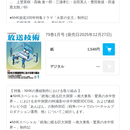
… 上埜英樹・髙橋 進一郎・三浦孝仁・吉田英人・豊田敦規・田邉
ェア軸のプラットフォームだからこそ可能な「効率性」と「持続
憲太朗／60
性」
… 高瀬徹朗／91
●NHK放送100年特集ドラマ「火星の女王」制作記
… 安藤清茂・牛尾裕一・髙松幸広／71
●LEDバーチャルプロダクションの実運用と効果について
… 前田佑太／95
●「第67回 輝く！日本レコード大賞」におけるIOWNを利用した
79巻1月号 (発売日2025年12月27日)
MoIP施策に関して
●『マップタイムトラベル』におけるバーチャルプロダクションの開
… 五藤寛丈・佐野正和・水田篤秀・宮崎真一・熊谷雄太・見上純
発の取り組みについて
一／87
紙
1,540円
… 荒木康利・尻江知彦・井藤良幸／103
●NHK拠点放送局 中型中継車の整備
【 グラビア記事 】
デジタル
―
… 遠藤育史・田村哲郎・忽那達夫・森川理央・和田 恵里佳・矢島
陽・山口尊嗣・織田隆行・羽賀航佑・ 峠越一宏・ 鈴木遥太／109
●高知さんさんテレビ、春高校バレーの県大会決勝にBlackmagic
Replayを使用
●高度地上デジタルテレビジョン放送における無線伝送方式の規格と
その概要
【 特集：NHKの番組制作における取り組み 】
… 岡野正寛・宮坂宏明・高林 徹・柴田 豊／116
【 一般記事 】
★NHKスペシャル「絶海に眠る巨大洞窟 ～南大東島・驚異の水中世
界～」における水中洞窟の8K撮影や水中洞窟3DCG化、および連続
●ゼンハイザージャパン 「プロフェッショナルワイヤレス・イノベ
●FPU高度化 ～干渉波除去による同一チャネル伝送とIP化～
テレビ小説「あんぱん」の制作対応（戦争パートでのバーチャルプ
ーション2026」 1.2GHz対応「EW-DX」、WMAS対応
… 柴山武英・岡崎智彦・高島一邦・岩本和也・岩下功志・高瀬勝
ロダクション運用、他）についてご紹介します。
「SPECTERA」など実践交えて紹介
広・奥川 遼・福永卓真／91
… 高瀬徹朗／124
●NHKスペシャル「絶海に眠る巨大洞窟 ～南大東島・驚異の水中世
●クラウドライブプロダクションプラットフォームの開発
界～」制作記