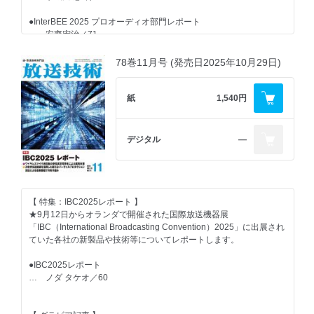
… 櫻田滋大／83
Blackmagic Replayを使用
●InterBEE 2025 プロオーディオ部門レポート
… ブラックマジックデザイン／127
●「聴く力」を養成する実用クリティカル・リスニングメソッド
… 安齋宏治／71
… 沢口真生／86
●映像・音声・制御信号伝送ソフトウェア 「Live Multi Studio」ア
●InterBEE 2025レポート 放送業界が「オールドメディア」から脱
78巻11月号 (発売日2025年10月29日)
ップデート 中継サーバー「Weaver」を導入
●北海道民放共同送信リモコンシステムの構築
却するためのヒントは
… ／129
… 大竹知幸・原 敏志／91
… 高瀬徹朗／88
紙
1,540円
●生成AIを活用したFNNプライムオンライン向け記事作成支援システ
●InterBEE 2025フォトレポート＋
【 コラム記事 】
ム（POLAIZON）の自社開発
… ／92
… 佐々木 良高・井上 豊／99
●ステージ音響 シュトゥットガルト歌劇場の「トゥーランドット」
デジタル
―
●InterBEE 2025フォトレポート
鑑賞記
●AI判定によるテロップ誤字脱字チェックシステム ～A-Eye
… ／93
… 金子 学／89
Checker～
… 高橋祐基／102
●その後 116回 ショパンの音楽
【 グラビア記事 】
… 大野正夫／90
【 特集：IBC2025レポート 】
●絶望の更新見積で始めたIT素人のソフト開発 －「オーケイ
★9月12日からオランダで開催された国際放送機器展
★★★、バレーボールのCGソフトを作って」－
● AP通信、ニュース制作をブラックマジックデザインのDaVinci
●映像アラカルト 何を捨てて何を残すのか、を意識する季節
「IBC（International Broadcasting Convention）2025」に出展され
… 南 大／105
Resolve Studioに移行
… ／93
ていた各社の新製品や技術等についてレポートします。
●ACM SIGGRAPH-Asia 2025 「2025 Theme: Generative
●音話屋ダイアリー マイクの定番
●IBC2025レポート
Renaissance」
【 一般記事 】
… 石丸耕一／94
… ノダ タケオ／60
… 為ケ谷 秀一／108
●AIを用いた放送用ヒューマンキーヤーの開発
●FMロータリー アピール力
●第69回 イラストによる放送技術の用語解説⑪ （TWTA、パラメ
… 加藤 喬／98