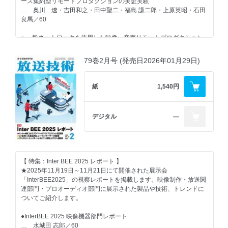
ース集約型リモートプロダクションの実証実験
… 水城田 志郎／79
… 奥川 遼・吉田和之・田中聖二・福島 謙二郎・上原英昭・石田
良馬／60
●地に足のついた「技研公開2026」 本当に描くべき放送の未来像
とは
● 一般ネットワークを使用した映像・音声リモートプロダクション
… 高瀬徹朗／86
の取り組み
… 寺田 淳・大橋玄文・髙栁紘平／67
79巻2月号 (発売日2026年01月29日)
●朋栄「FOR-A／VGI CONNECT 2026内覧会」レポート 注目の
「FOR-A IMPULSE」など、実践的デモを交えて展示
● 朝日放送テレビ フルIP回線センターの構築
… 高瀬徹朗／91
… 上田 俊太郎・石野雅信・寺田果生・津高仁志・伊田俊基・菊
紙
1,540円
川 聡・五十嵐 靖浩／75
●マラソン中継車RS-2の整備
… 中山大輔・西脇一樹・辻村 健太朗・竹村拓巳／95
デジタル
―
【 グラビア記事 】
●DaVinci Resolve Studio 21の46種類のAIツール
… 岡野太郎／101
●『インターネット上の偽・誤情報等への対策技術の開発・実証事業
成果発信イベント』開催
●サウンドデザインの実際＝設計図から完成まで 第1回 サウンド
【 特集：Inter BEE 2025 レポート 】
デザインを俯瞰する
★2025年11月19日～11月21日にて開催された展示会
… 沢口真生／108
【 一般記事 】
「InterBEE2025」の視察レポートを掲載します。映像制作・放送関
連部門・プロオーディオ部門に展示された製品や技術、トレンドに
●第72回 イラストによる放送技術の用語解説⑭ （絶縁耐力、パ
●マスターAI統合監視システム「Multi-View Guardian」の開発
ついてご紹介します。
ッシェンの法則、FinFET、フィーダのZ0）
… 奥村崇史・吉田茂利・暮石雄太／79
… 若井一顕／114
●InterBEE 2025 映像機器部門レポート
●編集用文字起こしアプリ「もじもじくん」の開発
… 水城田 志郎／60
●《導入事例》アドベンチャーワールド、マリンライブに