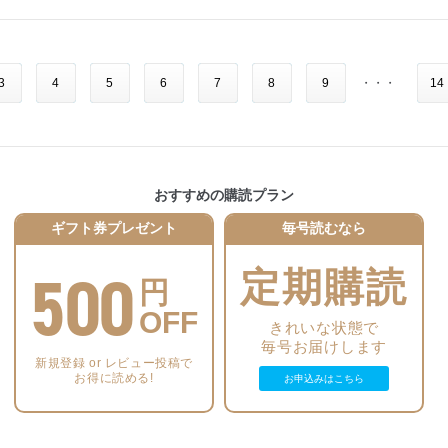
Blackmagic Design製品で構築
… 掛原雅行・松井敏之・上原裕司・谷口靖幸・石牧祐香／70
…／151
●その後 109回 渓流釣り
… 大野正夫／90
●フレッツ回線を利用したST2110-30伝送の検証
●新製品紹介
【 一般記事 】
… 上原裕司／79
…／152
●映像アラカルト 「水」
3
4
5
6
7
8
9
・・・
14
… ／91
●地方局におけるテレビサブIP化更新
●SHURE presents 音楽の金曜日 ～あなたとミュージックプレゼン
… 西 哲司・福永聖子・大隈敏弘・小田侑大・尾崎 真／125
ト～ 制作体験記
●音話屋ダイアリー クリスマスマーケット
… 石井裕也・村内幸一／86
… 石丸耕一／94
●サンプリングレート96kHz・イマーシブミックス対応 新音声中継
車の構築
●FMロータリー 目方でナンボ！
… 戸田佳宏・栗原里実・小寺里佳／131
【 グラビア記事 】
… 川島 修／134
おすすめの購読プラン
●Zabbixによる放送局MoIP制作システムの統合監視 ― テレビ北海
●「Interop Tokyo 2025」開催
ギフト券プレゼント
毎号読むなら
●AMプラザ 「ラジオ次世代放送システム検討会」とは
道PoCから未来展望へ ―
… 塩山雅昭／135
… 長谷川 幹人・寺島広大・上原 治・平井 沙耶香／139
●「NHK TECH EXPO 2025」開催
500
定期購読
●ステージ音響 目からウロコの…PATEC＜PAの基礎：バランスと
円
●顔認識AIを活用した新番組『変顔スパイ』の制作
●「NHK技研公開2025」開催
は？＞
… 三浦祐樹・御子貝 真一・海野修哉／152
OFF
… 岡田辰夫／136
きれいな状態で
●3Dスキャンワークフローの簡易化とその活用
毎号お届けします
【 一般記事 】
●内外ニュース
… 戸部雄輝・岸 楓馬／155
新規登録 or レビュー投稿で
… ／139
お得に読める!
お申込みはこちら
●地方選向けCGシステム“SENSOKU.”の開発
● 第16回 2015年 第88回アカデミー音響効果賞受賞Dolby Atmos
… 平塚広大／91
●新製品紹介
MIX「MAD MAX FURY ROAD」のサウンド・デザイン
… ／140
… 沢口真生／159
●コンテンツレイヤリング対応VVCライブエンコーダの開発