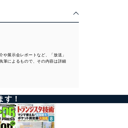
●第58回 放送通信における電波のお話⑪ （放送100年それはラジ
… ／154
オから始まった）
【 コラム記事 】
… 若井一顕／116
●ステージ音響 「ベートーヴェン捏造」
… 金子 学／155
●その後 105回 甦ったマイクロフォン
●第14回 2025年第97回アカデミーBEST SOUND受賞「Dune
… 大野正夫／90
part2」のサウンド・デザイン
●内外ニュース
… 沢口真生／130
…／157
●映像アラカルト 「ケーブル技術ショー2025」より思い出す「多
チャンネル放送漬け」の日々
●新製品紹介
… ／91
【 コラム記事 】
…／158
介や展示会レポートなど、「放送」
●FMロータリー 車で聴くradiko
●その後 102回 真夏の夜のジャズ Jazz on a summer’s Day
執筆によるもので、その内容は詳細
… 川島 修／92
… 大野正夫／90
●AMプラザ 放送現場における熱中症対策の義務化と取り組み
●映像アラカルト 放送局の女性
… 塩山雅昭／93
… ／91
●音話屋ダイアリー ウィーンの鐘
●FMロータリー 「卒業記念」
… 石丸耕一／94
… 佐々木 章／92
ます！
●ステージ音響 目からウロコの … PATEC ＜ 近未来の音響を考察
●AMプラザ 音声エンジニアの“極める”とは、我流の先にある知恵
しました ＞
の境地
… 岡田辰夫／137
… 塩崎一雄／93
●内外ニュース
●音話屋ダイアリー 海外に見聞を求めて 前編