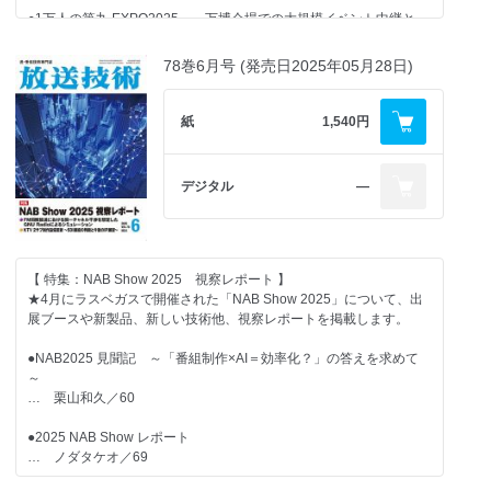
●映像アラカルト 後輩指導用の例文に見る「事実確認」の重要性
… 菅原 航二郎・松浦秀樹・松川年之・佐々木 美海／141
【 一般記事 】
●1万人の第九 EXPO2025 ～万博会場での大規模イベント中継と
… ／177
IOWNを活用したST2110-20/30リモートプロダクション～
●テレ東オンライン納品システムの構築
●アドリーチマックスプラットフォームを支えるシステム紹介
… 田中聖二・上田一路・市川充史・岩本和也・伊藤亮介・星田裕
●内外ニュース
78巻6月号 (発売日2025年05月28日)
… 有馬拓也・宮内裕二・二瓶直治・野口総一・西村光平／153
… 小窪政史・杉本道宣・大驛貴士／77
司・吉田和之・大谷紗代・石田良馬・奥川 遼・樋口達大／74
… ／179
●生成AIによる選挙速報OCRシステム『票読みAI』の開発 ～マルチ
●アドリーチマックスプラットフォームと連携した新CMバンクの実
紙
1,540円
●新製品紹介
モーダルAIによる選挙速報業務の効率化と運用改善～
現
【 グラビア記事 】
… ／180
… 村田寛幸／158
… 井筒栄佑・清水 優・合原範行／81
●「ケーブル技術ショー2025」開催
デジタル
―
●JNNネットインカム文字起こしシステムの開発
●六本木第2スタジオVPシステム導入
… 八木克将・湯谷博之／162
… 山本岳大／85
●ゼンハイザージャパン「MKH 8018」新製品発表会
●第21回 2021年 第91回アカデミー音響効果賞受賞 DolbyAtmos
● 汎用機器を活用したサブ収録システム刷新の取り組み
MIX「Dune Part-01」のサウンド・デザイン
… 帆足 聡一郎／89
【 一般記事 】
【 特集：NAB Show 2025 視察レポート 】
… 沢口真生／165
★4月にラスベガスで開催された「NAB Show 2025」について、出
●中京テレビ 多機能送り返しシステム「MRET」の開発
●AIを用いた海外賞（ABU賞）出品用の英語字幕作成
展ブースや新製品、新しい技術他、視察レポートを掲載します。
●第67回 イラストによる放送技術の用語解説⑨ （フィーダとラ
… 前田英人／94
… 清水慎恭／84
ダー等価回路、リターンロス、マジックT
●NAB2025 見聞記 ～「番組制作×AI＝効率化？」の答えを求めて
… 若井一顕／174
●第18回 2017年 第90回アカデミー音響効果賞ノミネート
●特殊カメラを用いた画像認識技術のスポーツCGへの応用 ～ゴル
～
Dolby Atmos MIX「Blade Runner 2049」のサウンド・デザイン
フ打球軌跡リアルタイム描画システムの開発と運用～
… 栗山和久／60
… 沢口真生／98
… 鈴鹿 聖之介・鳥谷 周太朗・篠田貴之／95
【 コラム記事 】
●2025 NAB Show レポート
●LAWO×オタリテック 「IPの第二波」を見据えた「HOME Apps」
●AI自動スイッチングシステム「SWARTA」
… ノダタケオ／69
●映像アラカルト 移り変わる言葉の用法と「流行語大賞」
の提案
… 朝山智史・山口隆裕・髙橋秀幸・武元 航・大神直哉／99
… ／121
… 高瀬徹朗／107