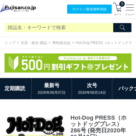
0
ログイン/
新規無料
登録
カート
メニュー
トップ
文芸・総合 雑誌
男性総合誌
Hot-Dog PRESS（ホットドッグプ
最新号
次号
定期購読
バック
2026年08月07日
2026年08月14日
Hot-Dog PRESS（ホ
ットドッグプレス）
286号 (発売日2020年