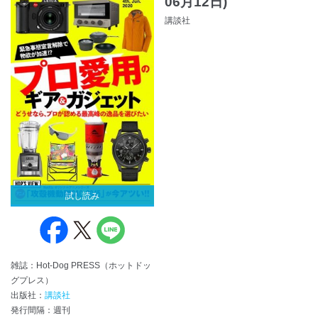
06月12日)
講談社
試し読み
雑誌：Hot-Dog PRESS（ホットドッ
グプレス）
出版社：
講談社
発行間隔：週刊