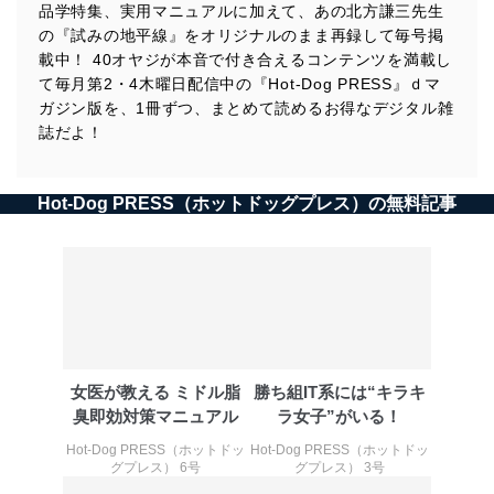
品学特集、実用マニュアルに加えて、あの北方謙三先生
の『試みの地平線』をオリジナルのまま再録して毎号掲
載中！ 40オヤジが本音で付き合えるコンテンツを満載し
て毎月第2・4木曜日配信中の『Hot-Dog PRESS』ｄマ
ガジン版を、1冊ずつ、まとめて読めるお得なデジタル雑
誌だよ！
Hot-Dog PRESS（ホットドッグプレス）の無料記事
女医が教える ミドル脂
勝ち組IT系には“キラキ
臭即効対策マニュアル
ラ女子”がいる！
Hot-Dog PRESS（ホットドッ
Hot-Dog PRESS（ホットドッ
グプレス） 6号
グプレス） 3号