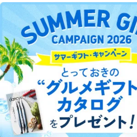
DOWNLOAD FOR ANDROID
ご利用方法はこちら
総合案内
アフィリエイト
採用情報
プレスリリース
お問い合わせ
利用規約
プライバシーポリシー
特定商取引法に基づく表示
会社案内
出版社の皆様へ
投資家の皆様へ
サイトマップ
©︎2002 FUJISAN MAGAZINE SERVICE CO., Ltd.