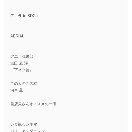
アエラ to SDGs
AERIAL
アエラ読書部
吉田 豪 評
『下ネタ論』
この人のこの本
河合 薫
書店員さんオススメの一冊
いま観るシネマ
ロイ・アンダーソン