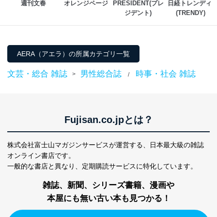
週刊文春
オレンジページ
PRESIDENT(プレ
日経トレンディ 
ジデント)
(TRENDY)
東京都渋谷区南平台町16-11
株式会社富士山マガジンサービス
代表取締役会長 西野 伸一郎
個人情報保護管理者: 経営管理グループディレクター 前
田 嘉也
AERA（アエラ）の所属カテゴリ一覧
２．利用目的
文芸・総合 雑誌
男性総合誌
時事・社会 雑誌
>
/
当社が取り扱う開示対象個人情報の利用目的は次のとお
りです。
No
個人情報の種類
利用目的
Fujisan.co.jpとは？
購入商品の配送のため
商品代金回収のため
ｅメール等による商品、サービ
株式会社富士山マガジンサービスが運営する、
日本最大級の雑誌
ス、キャンペーン等の広告の案内
当社の定期購読サ
オンライン書店です。
のため
1
ービス等をご利用
個人が特定できない形で取得した
一般的な書店と異なり、
定期購読サービスに特化しています。
の方の個人情報
閲覧履歴や購買履歴等の情報を分
析して、趣味・嗜好に
雑誌、新聞、シリーズ書籍、漫画や
応じた新商品・サービスに関する
本屋にも無い古い本も見つかる！
広告のため
当社にお問合わせ
お問い合わせ対応、トラブル対