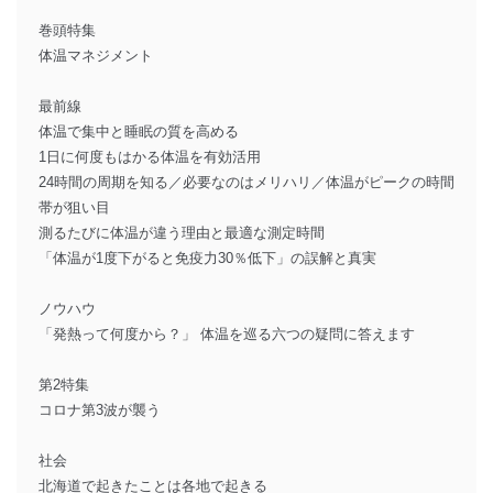
巻頭特集
体温マネジメント
最前線
体温で集中と睡眠の質を高める
1日に何度もはかる体温を有効活用
24時間の周期を知る／必要なのはメリハリ／体温がピークの時間
帯が狙い目
測るたびに体温が違う理由と最適な測定時間
「体温が1度下がると免疫力30％低下」の誤解と真実
ノウハウ
「発熱って何度から？」 体温を巡る六つの疑問に答えます
第2特集
コロナ第3波が襲う
社会
北海道で起きたことは各地で起きる