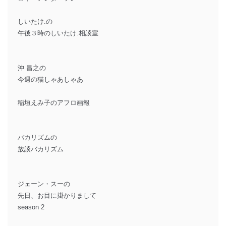
しいたけ.の
午後３時のしいたけ.相談室
沖 昌之の
今週の猫しゃあしゃあ
稲垣えみ子のアフロ画報
バカリズムの
放談バカリズム
ジェーン・スーの
先日、お目に掛かりまして
season 2