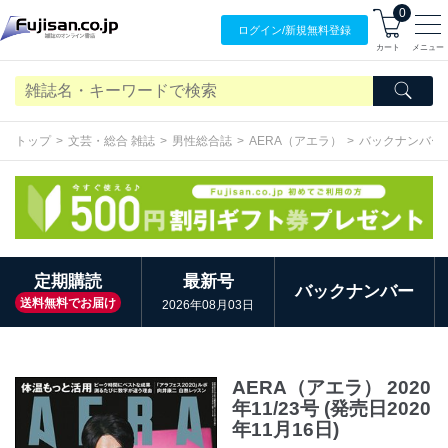
0
ログイン/
新規無料
登録
カート
メニュー
トップ
文芸・総合 雑誌
男性総合誌
AERA（アエラ）
バックナンバー
定期購読
最新号
バックナンバー
送料無料でお届け
2026年08月03日
AERA（アエラ） 2020
年11/23号 (発売日2020
年11月16日)