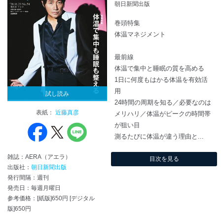
朝日新聞出版
巻頭特集
体温マネジメント
最前線
体温で集中と睡眠の質を高める
1日に何度もはかる体温を有効活
用
試し読み
24時間の周期を知る／必要なのは
表紙：
近藤真彦
メリハリ／体温がピークの時間帯
が狙い目
測るたびに体温が違う理由と...
雑誌：AERA（アエラ）
目次を見る
出版社：
朝日新聞出版
発行間隔：週刊
発売日：毎週月曜日
参考価格：[紙版]650円 [デジタル
版]650円