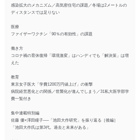
感染拡大のメカニズム／高気密住宅の課題／冬場は2メートルの
ディスタンスでは足りない
医療
ファイザーワクチン「90％の有効性」の課題
働き方
コロナ禍の育休復帰「環境激変」はハンディでも「解決策」は増
えた
教育
東京女子医大「学費1200万円値上げ」の衝撃
病院経営悪化との関係／世襲化が進んでしまう／31私大医学部学
費一覧付き
集中連載特別編
佐藤 優×澤田瞳子──「池田大作研究」を振り返る［後編］
「池田大作氏は第3代。過去と未来がある」