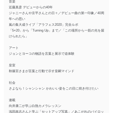
音楽
近藤真彦 デビューからの40年
ジャニーさんや京平さんとの日々／デビュー曲の第一印象／40周
年への思い
嵐の集大成ライブ「アラフェス2020」完全ルポ
「5×20」から「Turning Up」まで／「この場所から一筋の光を届
けられたら」
アート
ジョンとヨーコの物語を言葉と展示で追体験
皇室
秋篠宮さまが言葉と行動で示す皇嗣マインド
社会
さよなら！シャンシャン かわいい姿をこの目に焼き付けたい
連載
向井康二が学ぶ白熱カメラレッスン
浅田政志さんと学ぶ「セットアップ写真」／あこがれのパイロッ