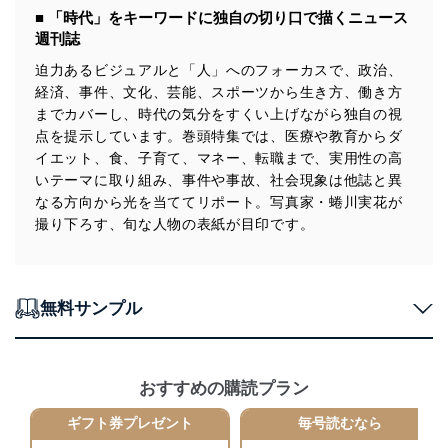
供・開示は行いません。当社においてはこれらの取り組
■ 「時代」をキーワードに独自の切り口で描くニュース
みを確実にするため、従業者等の教育を徹底してまいり
週刊誌
ます。また、目的外利用を行わないために、適切な管理
措置を講じます。
迫力あるビジュアルと「人」へのフォーカスで、政治、
経済、事件、文化、芸能、スポーツから生き方、働き方
法令遵守
までカバーし、時代の気分をすくい上げながら独自の視
当社は、個人情報に関連する法令、国が定める指針及び
点を提示しています。巻頭特集では、医療や教育からダ
その他の規範を遵守します。また、当社の管理の仕組み
イエット、食、子育て、マネー、転職まで、実用性の高
に、これらの法令及びその他の規範を常に適合させま
いテーマに取り組み、事件や事故、社会現象は他誌と異
す。
なる方向から光を当ててリポート。写真家・蜷川実花が
撮り下ろす、旬な人物の表紙が目印です。
個人情報の安全管理措置
当社は、個人情報の正確性及び安全性を確保するため
に、下記セキュリティ対策をはじめとする安全対策を実
施し、個人情報の漏えい、滅失またはき損の防止及び是
無料サンプル
正に努めます。
アクセス制御
個人データを取り扱うことのできる機器及び当該
おすすめの購読プラン
機器を取り扱う従業者を明確化し、 個人データへ
の不要なアクセスを防止しています。
ギフト券プレゼント
毎号読むなら
アクセス者の識別と認証