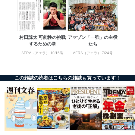
貴殿の個人情報及び当社の個人情報保護マネジメントシ
ステムに関するご相談及び苦情については以下までご連
絡ください。
適切、かつ迅速に対応させていただきます。
村田諒太 可能性の挑戦
アマゾン「一強」の主役
株式会社富士山マガジンサービス 個人情報問い合わせ
するための拳
たち
係
TEL：0570-200-223
AERA（アエラ） 10/16号
AERA（アエラ） 7/24号
FAX：03-5459-7073
e-mail：
cs@fujisan.co.jp
改訂：2025年2月20日
制定：2005年4月1日
この雑誌の読者はこちらの雑誌も買っています！
株式会社富士山マガジンサービス
代表取締役会長 西野 伸一郎
個人情報の取扱いについて
１．個人情報保護管理者
当社は以下の個人情報保護管理者を設置し、個人情報保
護管理者の責任のもと、個人情報を取得・アクセス・利
用・提供・管理いたします。