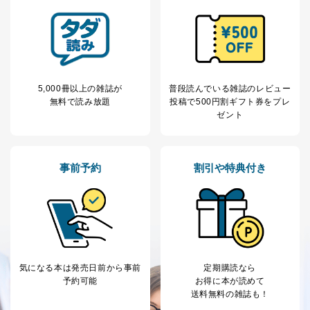
処、オペレーター教育など応対品
7
トに登録された方
質向上のため
の個人情報
その他当社のプライバシーポリシ
ー等にて公表する利用目的達成の
ため
※上記の利用目的のうちNo.1～5については保有個人デ
ータ（開示対象個人情報）の利用目的であり、下記4.の
5,000冊以上の雑誌が
普段読んでいる雑誌のレビュー
開示等のご請求に対応させていただきます。
無料で読み放題
投稿で
500円割ギフト券をプレ
なお、6、7については、パートナー（提携企業）様又は
ゼント
各SNS運営会社様にご請求いただきますようお願い致し
ます。
３．個人情報の第三者提供について
事前予約
割引や特典付き
当社は、取得した個人情報を適切に管理し､あらかじめ
本人の同意を得ることなく第三者に提供することはあり
ません。ただし、次の場合は除きます。
法令に基づく場合
人の生命､身体または財産の保護のために必要がある
場合であって、本人の同意を得ることが困難であると
気になる本は
発売日前から事前
定期購読なら
き。
予約可能
お得に本が読めて
公衆衛生の向上または児童の健全な育成の推進のため
送料無料の雑誌も！
に特に必要がある場合であって、本人の同意を得るこ