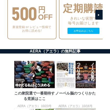
500
機器に標準装備されているユーザー制御機能（ユ
定期購読
円
ーザーアカウント制御）により、個人情報データ
ベース等を取り扱う情報システムを使用する従業
OFF
者を識別・認証しています。
きれいな状態で
毎号お届けします
外部からの不正アクセス等の防止
新規登録 or レビュー投稿で
お得に読める!
お申込みはこちら
個人データを取り扱う機器等のオペレーティング
システムを最新の状態に保持しています。
個人データを取り扱う機器等にセキュリティ対策
ソフトウェア等を導入し、自動更新 機能等の活用
により、これを最新状態としています。
AERA（アエラ）の無料記事
情報システムの使用に伴う漏洩等の防止
メール等により個人データの含まれるファイルを
送信する場合に、当該ファイルへのパスワードを
設定しています。
個人情報保護マネジメントシステムの継続的改善
当社は、内部監査及びマネジメントレビューの機会を通
この衆院選で一番期待す
ノーベル脳のつくりかた
じて、個人情報保護マネジメントシステムを継続的に改
る党派はここ
善し、常に最良の状態を維持します。
AERA（アエラ） 10/23号
AERA（アエラ） 10/16号
苦情及び相談受付け窓口