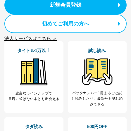
2
いただいた方の個
処、オペレーター教育など応対品
新規会員登録
人情報
質向上のため
カスタマーQ＆Aサイトの投稿内容
の確認のため
初めてご利用の方へ
ｅメール等によるカスタマーQ＆A
当社カスタマーQ＆
サイトのサービス内容のご案内の
3
Aサービス利用者
ため
法人サービスはこちら ＞
ｅメール等による商品、サービ
ス、キャンペーン等の広告に関す
タイトル1万以上
試し読み
るご案内のため
採用応募者の方の
4
採用選考、ご連絡のため
個人情報
当社の従業者の個
人事、総務などの雇用管理等のた
5
人情報
め
パートナー（提携
購入商品配送のため
企業）からの委託
提携企業及びお客様がご購入され
により当社の
た商品の発売元企業からのｅメー
バックナンバー1冊まるごと試
豊富なラインナップで
6
定期購読サービス
ル等による商品、
し読み
したり、最新号も試し読
書店に並ばない本とも出会える
等をご利用の方の
サービス、キャンペーン等の広告
みできる
個人情報
に関するご案内のため
当社のサービス利用状況の把握お
よびその分析のため
お問い合わせ対応、トラブル対
タダ読み
500円OFF
SNS公式アカウン