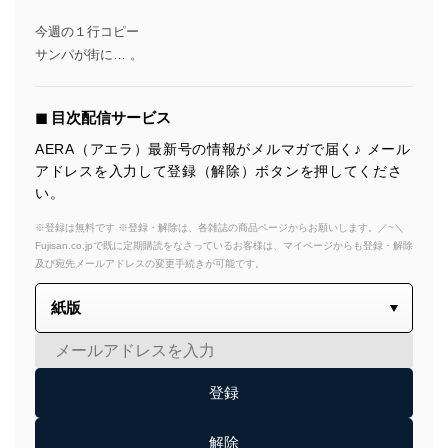
今週の１行コピー
サンパが街に… 。
◼︎ 目次配信サービス
AERA（アエラ）最新号の情報がメルマガで届く♪ メール
アドレスを入力して登録（解除）ボタンを押してくださ
い。
※登録は無料です ※登録・解除は、各雑誌の商品ページからお願いします。／~＼
Fujisan.co.jpで既に定期購読をなさっているお客様は、マイページからも登録・解除
及び宛先メールアドレスの変更手続きが可能です。