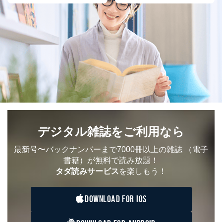
とが困難である場合。
国の機関もしくは地方公共団体またはその委託を受け
た者が法令の定める事務を遂行することに対して協力
する必要がある場合であって、本人の同意を得ること
により当該事務の遂行に支障を及ぼすおそれがあると
き。
上記２．の利用目的を実施するために守秘義務を結ん
だ企業に、業務の一部として個人情報の取扱いを委
託・提供する場合、その業務に必要な範囲で委託・提
供先企業に個人情報を開示することがあります。
委託・提供先企業は具体的には以下のような企業です
が、これらに限りません。
委託先：カスタマーサポート支援会社 、クレジッ
トカード決済などの決済代行・料金回収会社、広
デジタル雑誌をご利用なら
告配信サービス会社
提供先：出版社、出版物発売元、卸売会社、販売
最新号〜バックナンバーまで7000冊以上の雑誌
（電子
店など商品の供給者、梱包会社、配送会社、新聞
書籍）が無料で読み放題！
販売店などの梱包・配送・配達会社
タダ読みサービス
を楽しもう！
４．開示対象個人情報の「開示」「訂正」等の請求につ
いて
DOWNLOAD FOR IOS
当社は、本人から、開示対象個人情報について利用目的
の通知を求められた場合には、遅滞なくこれに応じま