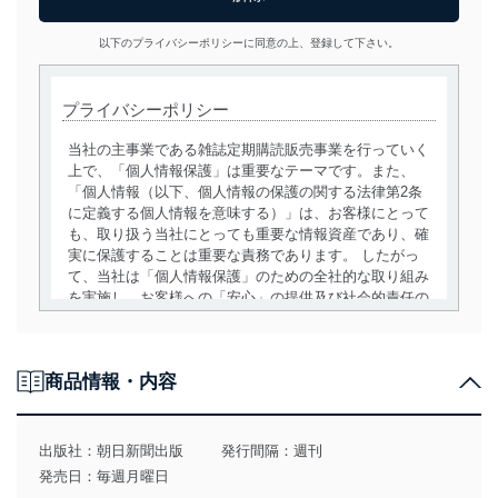
以下のプライバシーポリシーに同意の上、登録して下さい。
プライバシーポリシー
当社の主事業である雑誌定期購読販売事業を行っていく
上で、「個人情報保護」は重要なテーマです。また、
「個人情報（以下、個人情報の保護の関する法律第2条
に定義する個人情報を意味する）」は、お客様にとって
も、取り扱う当社にとっても重要な情報資産であり、確
実に保護することは重要な責務であります。 したがっ
て、当社は「個人情報保護」のための全社的な取り組み
を実施し、お客様への「安心」の提供及び社会的責任の
責務を果たすことを確実にいたします。
個人情報の取得・利用・提供について
商品情報・内容
当社は、個人情報の取得・利用・提供に際して、その利
用目的を明確にし、本人の同意を得たうえで利用目的の
達成に必要な範囲内で適法かつ公正な手段によって取
出版社：
朝日新聞出版
発行間隔：週刊
得・利用・提供を行います。また、当社が保有している
発売日：毎週月曜日
個人情報は、同意を得ずに目的外利用、第三者への提