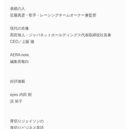
表紙の人
近藤真彦・歌手・レーシングチームオーナー兼監督
現代の肖像
髙田旭人・ジャパネットホールディングス代表取締役社長兼
CEO／上阪 徹
AERA-note
編集長敬白
好評連載
eyes 内田 樹
浜 矩子
厚切りジェイソンの
厚切りビジネス英語