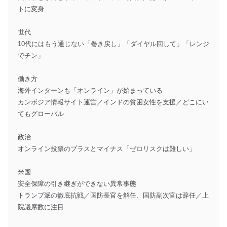
トに変身
世代
10代にはもう通じない「巻き戻し」「ダイヤル回して」「レンジ
でチン」
働き方
海外インターンも「オンライン」が始まっている
カンボジア情報サイト運営／インドの貧困女性を支援／どこにい
てもグローバル
政治
オンライン投票のプラスとマイナス「ゼロリスクは難しい」
米国
安全保障の引き継ぎができない異常事態
トランプ派の徹底抗戦／国防長官を解任、国防副次官は辞任／上
院議席数に注目