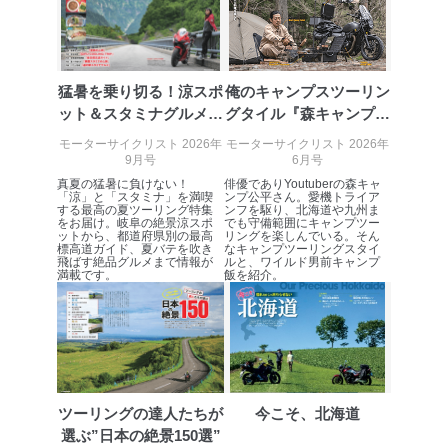
絡ください。
適切、かつ迅速に対応させていただきます。
株式会社富士山マガジンサービス 個人情報問い合わせ
係
猛暑を乗り切る！涼スポ
俺のキャンプスツーリン
TEL：0570-200-223
ット＆スタミナグルメを
グタイル『森キャンプ公
FAX：03-5459-7073
巡る「最高...
平』
e-mail：
cs@fujisan.co.jp
モーターサイクリスト 2026年
モーターサイクリスト 2026年
9月号
6月号
改訂：2025年2月20日
真夏の猛暑に負けない！
俳優でありYoutuberの森キャ
制定：2005年4月1日
「涼」と「スタミナ」を満喫
ンプ公平さん。愛機トライア
株式会社富士山マガジンサービス
する最高の夏ツーリング特集
ンフを駆り、北海道や九州ま
をお届け。岐阜の絶景涼スポ
でも守備範囲にキャンプツー
代表取締役会長 西野 伸一郎
ットから、都道府県別の最高
リングを楽しんでいる。そん
標高道ガイド、夏バテを吹き
なキャンプツーリングスタイ
個人情報の取扱いについて
飛ばす絶品グルメまで情報が
ルと、ワイルド男前キャンプ
満載です。
飯を紹介。
１．個人情報保護管理者
当社は以下の個人情報保護管理者を設置し、個人情報保
護管理者の責任のもと、個人情報を取得・アクセス・利
用・提供・管理いたします。
東京都渋谷区南平台町16-11
ツーリングの達人たちが
今こそ、北海道
株式会社富士山マガジンサービス
選ぶ”日本の絶景150選”
代表取締役会長 西野 伸一郎