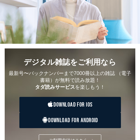
①利用目的を本人に通知し、又は公表することによって
本人又は第三者の生命、身体、財産その他の権利利益を
害するおそれがある場合
②利用目的を本人に通知し、又は公表することによって
当該事業者の権利又は正当な利益を害するおそれがある
場合
③国の機関又は地方公共団体が法令の定める事務を遂行
することに対して協力する必要がある場合であって、利
用目的を本人に通知し、又は公表することによって当該
デジタル雑誌をご利用なら
事務の遂行に支障を及ぼすおそれがあるとき
④開示対象個人情報の利用目的が明らかな場合
最新号〜バックナンバーまで7000冊以上の雑誌
（電子
書籍）が無料で読み放題！
開示対象個人情報については、保有個人データの本人ま
タダ読みサービス
を楽しもう！
たはその代理人からの利用目的の通知、開示、変更等
（内容の訂正、追加または削除）、利用停止等（「利用
の停止または消去」「第三者への提供の停止」）の求め
DOWNLOAD FOR IOS
に対応させていただいております。 当社顧客の皆様の
個人情報は「マイページ」にログインしていただくこと
で、訂正、追加、変更を行っていただくことが出来ま
DOWNLOAD FOR ANDROID
す。マイページをご利用いただけない方、その他の方に
つきましては、下記Aをご覧ください。 また、ご登録い
ただいた個人情報のうち、市町村などの名称および郵便