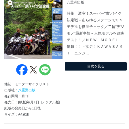
八重洲出版
特集 激突！スーパー“旅”バイク
決定戦－あらゆるステージでＳＳ
モデルを徹底チェック／二輪“デジ
モノ”最新事情－人気モデルを追跡
テスト！／ＮＥＷ ＭＯＤＥＬ
情報！！－疾走！ＫＡＷＡＳＡＫ
Ｉ ニンジ...
目次を見る
雑誌：モーターサイクリスト
出版社：
八重洲出版
発行間隔：月刊
発売日：[紙版]毎月1日 [デジタル版]
紙版の発売日から1日後
サイズ：A4変形