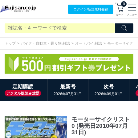
0
ログイン/
新規無料
登録
カート
メニュー
トップ
バイク・自動車・乗り物 雑誌
オートバイ 雑誌
モーターサイクリ
定期購読
最新号
次号
デジタル版読み放題
2026年07月31日
2026年09月01日
モーターサイクリスト
0 (発売日2010年07月
31日)