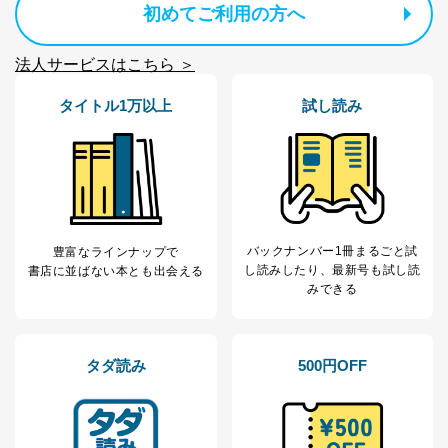
ため
初めてご利用の方へ
※上記の利用目的のうちNo.1～5については保有個人デ
ータ（開示対象個人情報）の利用目的であり、下記4.の
法人サービスはこちら ＞
開示等のご請求に対応させていただきます。
なお、6、7については、パートナー（提携企業）様又は
タイトル1万以上
試し読み
各SNS運営会社様にご請求いただきますようお願い致し
ます。
３．個人情報の第三者提供について
当社は、取得した個人情報を適切に管理し､あらかじめ
本人の同意を得ることなく第三者に提供することはあり
ません。ただし、次の場合は除きます。
バックナンバー1冊まるごと試
豊富なラインナップで
法令に基づく場合
し読み
したり、最新号も試し読
書店に並ばない本とも出会える
人の生命､身体または財産の保護のために必要がある
みできる
場合であって、本人の同意を得ることが困難であると
き。
公衆衛生の向上または児童の健全な育成の推進のため
タダ読み
500円OFF
に特に必要がある場合であって、本人の同意を得るこ
とが困難である場合。
国の機関もしくは地方公共団体またはその委託を受け
た者が法令の定める事務を遂行することに対して協力
する必要がある場合であって、本人の同意を得ること