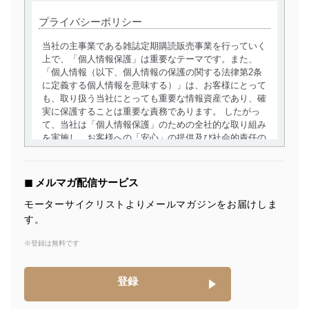
プライバシーポリシー
当社の主事業である雑誌定期購読販売事業を行っていく
上で、「個人情報保護」は重要なテーマです。また、
「個人情報（以下、個人情報の保護の関する法律第2条
に定義する個人情報を意味する）」は、お客様にとって
も、取り扱う当社にとっても重要な情報資産であり、確
実に保護することは重要な責務であります。 したがっ
て、当社は「個人情報保護」のための全社的な取り組み
を実施し、お客様への「安心」の提供及び社会的責任の
責務を果たすことを確実にいたします。
個人情報の取得・利用・提供について
◼︎ メルマガ配信サービス
当社は、個人情報の取得・利用・提供に際して、その利
モーターサイクリストよりメールマガジンをお届けしま
用目的を明確にし、本人の同意を得たうえで利用目的の
す。
達成に必要な範囲内で適法かつ公正な手段によって取
得・利用・提供を行います。また、当社が保有している
※登録は無料です
個人情報は、同意を得ずに目的外利用、第三者への提
供・開示は行いません。当社においてはこれらの取り組
みを確実にするため、従業者等の教育を徹底してまいり
登録
ます。また、目的外利用を行わないために、適切な管理
措置を講じます。