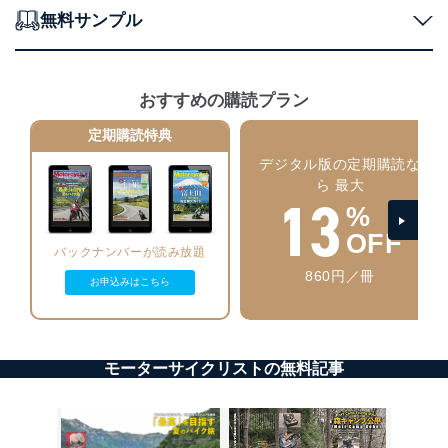
者を識別・認証しています。
無料サンプル
外部からの不正アクセス等の防止
個人データを取り扱う機器等のオペレーティング
システムを最新の状態に保持しています。
おすすめの購読プラン
個人データを取り扱う機器等にセキュリティ対策
ソフトウェア等を導入し、自動更新 機能等の活用
定期購読特典
により、これを最新状態としています。
デジタル版の定期購読な
情報システムの使用に伴う漏洩等の防止
ら 最大
13
メール等により個人データの含まれるファイルを
%
送信する場合に、当該ファイルへのパスワードを
設定しています。
OFF
バックナンバーが読み放題
個人情報保護マネジメントシステムの継続的改善
860円／冊
お申込みはこちら
当社は、内部監査及びマネジメントレビューの機会を通
じて、個人情報保護マネジメントシステムを継続的に改
善し、常に最良の状態を維持します。
モーターサイクリストの無料記事
苦情及び相談受付け窓口
貴殿の個人情報及び当社の個人情報保護マネジメントシ
ステムに関するご相談及び苦情については以下までご連