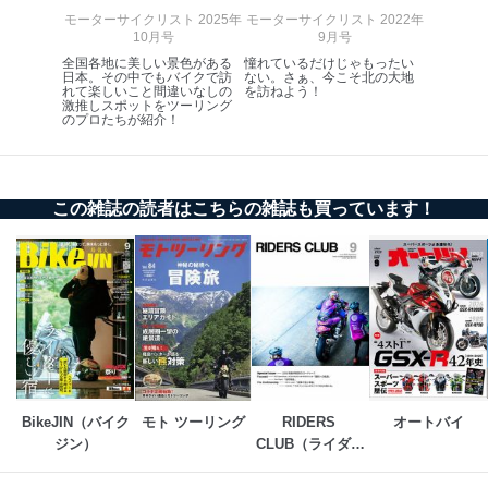
個人情報保護管理者: 経営管理グループディレクター 前
モーターサイクリスト 2025年
モーターサイクリスト 2022年
10月号
9月号
田 嘉也
全国各地に美しい景色がある
憧れているだけじゃもったい
日本。その中でもバイクで訪
ない。さぁ、今こそ北の大地
２．利用目的
れて楽しいこと間違いなしの
を訪ねよう！
激推しスポットをツーリング
当社が取り扱う開示対象個人情報の利用目的は次のとお
のプロたちが紹介！
りです。
No
個人情報の種類
利用目的
購入商品の配送のため
この雑誌の読者はこちらの雑誌も買っています！
商品代金回収のため
ｅメール等による商品、サービ
ス、キャンペーン等の広告の案内
当社の定期購読サ
のため
1
ービス等をご利用
個人が特定できない形で取得した
の方の個人情報
閲覧履歴や購買履歴等の情報を分
析して、趣味・嗜好に
応じた新商品・サービスに関する
広告のため
当社にお問合わせ
お問い合わせ対応、トラブル対
BikeJIN（バイク
モト ツーリング
RIDERS 
オートバイ
2
いただいた方の個
処、オペレーター教育など応対品
ジン）
CLUB（ライダー
人情報
質向上のため
スクラブ）
カスタマーQ＆Aサイトの投稿内容
の確認のため