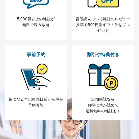
により当該事務の遂行に支障を及ぼすおそれがあると
き。
上記２．の利用目的を実施するために守秘義務を結ん
5,000冊以上の雑誌が
普段読んでいる雑誌のレビュー
だ企業に、業務の一部として個人情報の取扱いを委
無料で読み放題
投稿で
500円割ギフト券をプレ
託・提供する場合、その業務に必要な範囲で委託・提
ゼント
供先企業に個人情報を開示することがあります。
委託・提供先企業は具体的には以下のような企業です
が、これらに限りません。
委託先：カスタマーサポート支援会社 、クレジッ
事前予約
割引や特典付き
トカード決済などの決済代行・料金回収会社、広
告配信サービス会社
提供先：出版社、出版物発売元、卸売会社、販売
店など商品の供給者、梱包会社、配送会社、新聞
販売店などの梱包・配送・配達会社
４．開示対象個人情報の「開示」「訂正」等の請求につ
いて
気になる本は
発売日前から事前
定期購読なら
予約可能
お得に本が読めて
当社は、本人から、開示対象個人情報について利用目的
送料無料の雑誌も！
の通知を求められた場合には、遅滞なくこれに応じま
す。ただし、以下①～④のいずれかに該当する場合は、
利用目的の通知を行なうことはできません。そのとき
は、本人に遅滞無くその旨を通知するとともに、理由を
説明させていただきます。