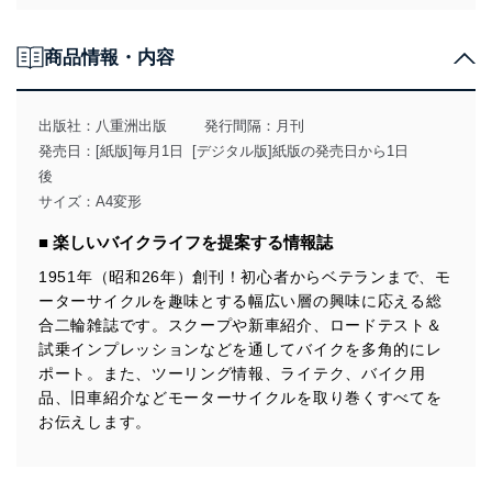
法令遵守
商品情報・内容
当社は、個人情報に関連する法令、国が定める指針及び
その他の規範を遵守します。また、当社の管理の仕組み
に、これらの法令及びその他の規範を常に適合させま
出版社：
八重洲出版
発行間隔：月刊
す。
発売日：[紙版]毎月1日 [デジタル版]紙版の発売日から1日
後
個人情報の安全管理措置
サイズ：A4変形
当社は、個人情報の正確性及び安全性を確保するため
に、下記セキュリティ対策をはじめとする安全対策を実
■ 楽しいバイクライフを提案する情報誌
施し、個人情報の漏えい、滅失またはき損の防止及び是
1951年（昭和26年）創刊！初心者からベテランまで、モ
正に努めます。
ーターサイクルを趣味とする幅広い層の興味に応える総
アクセス制御
合二輪雑誌です。スクープや新車紹介、ロードテスト＆
個人データを取り扱うことのできる機器及び当該
試乗インプレッションなどを通してバイクを多角的にレ
機器を取り扱う従業者を明確化し、 個人データへ
ポート。また、ツーリング情報、ライテク、バイク用
の不要なアクセスを防止しています。
品、旧車紹介などモーターサイクルを取り巻くすべてを
アクセス者の識別と認証
お伝えします。
機器に標準装備されているユーザー制御機能（ユ
ーザーアカウント制御）により、個人情報データ
ベース等を取り扱う情報システムを使用する従業