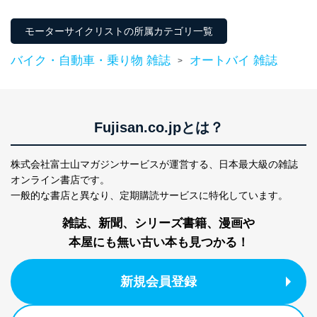
ｅメール等によるカスタマーQ＆A
当社カスタマーQ＆
サイトのサービス内容のご案内の
モーターサイクリストの所属カテゴリ一覧
3
Aサービス利用者
ため
ｅメール等による商品、サービ
バイク・自動車・乗り物 雑誌
オートバイ 雑誌
>
ス、キャンペーン等の広告に関す
るご案内のため
採用応募者の方の
4
採用選考、ご連絡のため
個人情報
当社の従業者の個
人事、総務などの雇用管理等のた
Fujisan.co.jpとは？
5
人情報
め
パートナー（提携
購入商品配送のため
企業）からの委託
提携企業及びお客様がご購入され
株式会社富士山マガジンサービスが運営する、
日本最大級の雑誌
により当社の
た商品の発売元企業からのｅメー
オンライン書店です。
6
定期購読サービス
ル等による商品、
一般的な書店と異なり、
定期購読サービスに特化しています。
等をご利用の方の
サービス、キャンペーン等の広告
個人情報
に関するご案内のため
雑誌、新聞、シリーズ書籍、漫画や
当社のサービス利用状況の把握お
本屋にも無い古い本も見つかる！
よびその分析のため
お問い合わせ対応、トラブル対
SNS公式アカウン
処、オペレーター教育など応対品
7
トに登録された方
新規会員登録
質向上のため
の個人情報
その他当社のプライバシーポリシ
ー等にて公表する利用目的達成の