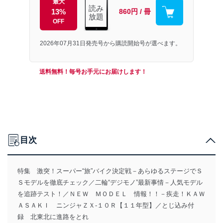
最大
読み
13%
860円 / 冊
放題
OFF
2026年07月31日発売号から購読開始号が選べます。
送料無料！毎号お手元にお届けします！
目次
特集 激突！スーパー“旅”バイク決定戦－あらゆるステージでＳ
Ｓモデルを徹底チェック／二輪“デジモノ”最新事情－人気モデル
を追跡テスト！／ＮＥＷ ＭＯＤＥＬ 情報！！－疾走！ＫＡＷ
ＡＳＡＫＩ ニンジャＺＸ-１０Ｒ【１１年型】／とじ込み付
録 北東北に進路をとれ