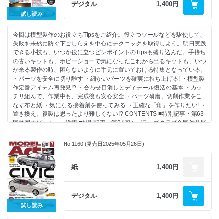
ンモールド1/72：山わさび
・模型をよりリアルにするための蘊蓄資料講座：STEINER
デジタル
1,400円
・F-35Cと共に海軍航空戦力の殿を務める“ライノ”を塗装とウェザリング
・MA色彩ゼミナール
試し読み
で楽しむ
アメリカ軍 ボーイング F/A-18E スーパーホーネット モンモデル
【情 報】
今回は模型製作のお役立ちTipsをご紹介。役立つツールなどを駆使して、
1/48： 岸田 賢
・東武タミヤモデラーズコンテスト2025結果発表
失敗を未然に防ぐ下ごしらえを中心にテクニックを取得しよう。明日実践
・フィギュアで作品の表情を引き立てる：木船智尋
・第34回ピットロードコンテスト結果発表
できる小技も、いつか役に立つピンポイントのTipsも盛り込んだ。手持ち
・キット開発者に聞いたナナニイのF-35C
・猛暑を吹き飛ばせ!各地で模型イベント開催
の古いキットも、ホビーショーで気になったこれから出るキットも、いつ
・1/48、1/72で揃い踏み タミヤのコンプリートワーク
・第31回関東学生模型連合合同展示会
か来る製作の時、困らないように手元に置いておける特集となっている。
ロッキード マーチン F-35C ライトニングⅡ タミヤ1/72：ヤタガラス
・ワンダーフェスティバル2025［夏］
・パーツを安全に切り離す ・細かいパーツを確実に持ち上げる! ・模型製
・2025レゾリュート・フォース・パシフィック
作定番アイテム再発見!? ・合わせ目消しとディテール復活の基本 ・カッ
【特別記事】
・MA艦船情報局 スペイン海軍 メンデス・ヌニェス
チリ組んで、作業中も、完成後も安心安全 ・パーツ研磨、切削作業をこ
・海自現役哨戒機が1/144で揃い踏み！
・でものはつもの
なす布と紙 ・気になる接着剤を使ってみる ・正確な「角」を作りたい! ・
P-3C オライオン X-スケールモデルズ1/144:久保憲之
・ブックレビュー
置き換え、複製は思ったより難しくない!? CONTENTS ■特別記事・第63
海上自衛隊 P-1 哨戒機 ピットロード1/144:安藤隼也
・リーダーズクラブ
回静岡ホビーショー詳報 ■特別記事・第34回モデラーズクラブ合同作品展
レポート ■特 集：MA MODELING Tips 組み立て編・パーツを安全に切
【NEW KIT REVIEW】
2025.08.26発売
り離す ・細かいパーツを確実に持ち上げる! ・模型製作定番アイテム再発
・アメリカ空軍 A-10C 攻撃機 グレートウォールホビー1/72:副田洋平
No.1160 (発売日2025年05月26日)
B5判 144ページ
見!? ・合わせ目消しとディテール復活の基本 ・カッチリ組んで、作業中
・BMW M4 GT3 2022 DTM チャンピオン プラッツ/NuNu 1/24:SOF
も、完成後も安心安全 ・パーツ研磨、切削作業をこなす布と紙 ・気にな
・アウディ クワトロ タミヤ1/24
る接着剤を使ってみる ・正確な「角」を作りたい! ・置き換え、複製は思
紙
1,400円
& アウディ クワトロ 日本語対訳補足説明書付属 イタレリ1/24:Ken-1
ったより難しくない!? ■特別記事・1/32 ミニ四駆シリーズ No.24 ファン
・ゴジラ（2023） アオシマ:吉尾政高
ブルンで遊ぼう ■特別記事・三鷹跨線人道橋の記憶：田中 令 ■連 載・ナ
ナニイスポットライト：山わさび ■連 載・艦船諸国漫遊記：鯨水庵八十
【連 載】
デジタル
1,400円
八 ■情 報・MA艦船情報局 試験艦あすか ASE-6102 ■連 載・ワールド
・ナナニイスポットライト：:平出彰太
試し読み
スケールモデラー：竹村典夫 ■NEW KIT REVIEW・M1A2 SEP V3 エイブ
・モデリングJASDF：秋山いさみ