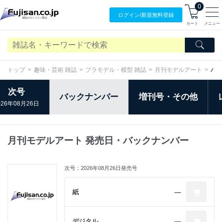
0
ログイン/
新規無料
登録
カート
メニュー
トップ
趣味・芸術 雑誌
プラモデル・模型 雑誌
月刊モデルアート
バ
次号
バックナンバー
増刊号・その他
026年08月26日
月刊モデルアート 発売日・バックナンバー
次号：2026年08月26日発売号
紙
―
デジタル
―