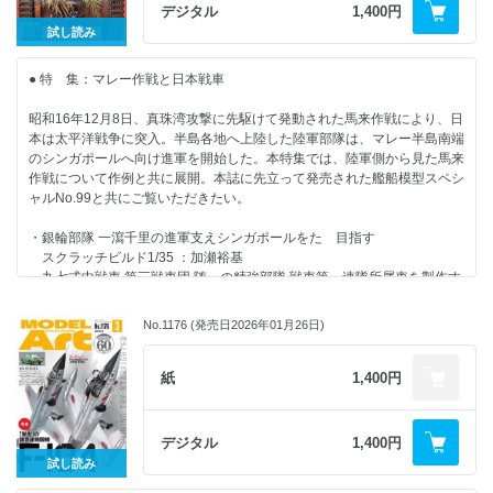
模型塗装特化のスポンジ登場! 「ちぎるスポンジ」
■ 情 報・日米蘭合同訓練 風車ガーディアン
デジタル
1,400円
スタンプ&ストロークで無限に広がるスポンジ塗装表現 フォッカー Dr.Ⅰ
■ 情 報・福崎町妖怪プラモ改造コンテスト結果発表
試し読み
戦闘機 モンモデル 1/24：吉尾政高
■・北澤志朗のヤングタイマー・ガレージ：北澤志朗
簡易吹き付け塗装アイテムをチェック
■・ワールドスケールモデラー：竹村典夫
● 特 集：マレー作戦と日本戦車
スポンジ&マーカーを活用!チョイ塗りで楽しむ手のひらサイズのAFVモデ
■ 情 報・静岡ホビーショー事前情報
ル
■ 情 報・でものはつもの
昭和16年12月8日、真珠湾攻撃に先駆けて発動された馬来作戦により、日
■ 情 報・横浜AFVの会2026/アカデミー科学創業者 故キム・スンファン
本は太平洋戦争に突入。半島各地へ上陸した陸軍部隊は、マレー半島南端
■ NEW KIT REVIEW
会長追悼展
のシンガポールへ向け進軍を開始した。本特集では、陸軍側から見た馬来
ランチア フルビア HF 1972 ラリー モンテカルロ ウィナー イタレリ
■ 情 報・リーダーズクラブ
作戦について作例と共に展開。本誌に先立って発売された艦船模型スペシ
1/24：髙橋浩二
ャルNo.99と共にご覧いただきたい。
RZ34 フェアレディZ NISMO 2024 アオシマ 1/24：青野大成
航空自衛隊 F-86F-40 セイバー アカデミー1/48：平出彰太
・銀輪部隊 一瀉千里の進軍支えシンガポールをたゞ目指す
スーパーマリーン スピットファイア Tr.9 エアフィックス1/48：内藤あん
スクラッチビルド1/35 ：加瀬裕基
も
・九七式中戦車 第三戦車団 随一の精強部隊 戦車第一連隊所属車を製作す
ドルニエ Do217M-1 ドイツ爆撃機 ICM 1/48：醤油皿
る
日本陸軍 九七式中戦車 チハ 前期型 MOMO/ドラゴン1/35：山城雅也
■ 連載
No.1176 (発売日2026年01月26日)
（みやび）
モデリングJASDF：秋山いさみ
・解説：馬来作戦 上陸～クアラルンプール占領：酒井勇騎
ナナニイスポットライト：ヤタガラス
・小改修＋ヴィネットで引き出す名作キットの真価
紙
1,400円
艦船諸国漫遊記：鯨水庵八十八
九七式軽装甲車［テケ］ ファインモールド1/35 ：高菜紅茶
MA色彩ゼミナール
・B&W法を駆使し陰影に富んだ仕上がりを目指す
ワールドスケールモデラー：竹村典夫
帝国陸軍 八九式中戦車 乙型（荷物搭載）ファインモールド1/35 ：ヤタ
やっぱりプラモは作ってナンボですよ：長谷川迷人
デジタル
1,400円
ガラス
北澤志朗のヤングタイマー・ガレージ：北澤志朗
試し読み
・大胆な筆使いで鉄獅子の威容を表現する
内藤あんもの戦車模型基本講座：内藤あんも