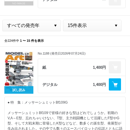
全224件中
1 〜 15 件を表示
No.1188 (発売日2026年07月24日)
紙
1,400円
デジタル
1,400円
試し読み
● 特 集：メッサーシュミットBf109G
メッサーシュミットBf109で皆様の好きな型はどれでしょうか。初期の
V,A～E型、忘れちゃいけない、T型、主力戦闘機として活躍したF型やG
型、そして大戦末期に登場したK型などなど、数多くの派生型、発展型が
生み出されました。その中でも数々のエースパイロットの伝説とともに語