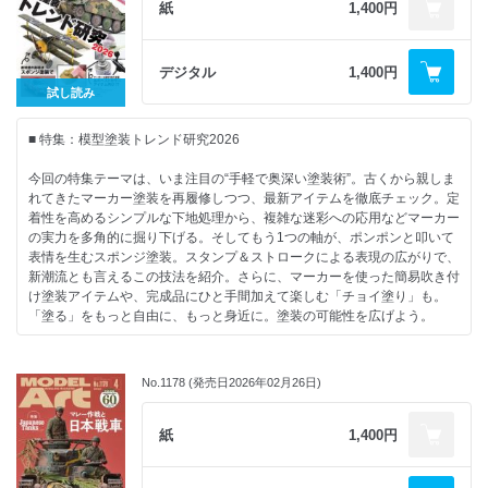
・タミヤ ミリタリーミニチュアフィギュアの変遷を辿る
紙
1,400円
090…ゴジラ（2001） アオシマ：シンサク
・これから塗りたい! ～春の1/35フィギュア祭り～
2026.05.26発売
・世界トップペインター カルビン・タンに学ぶ 新カルビン塗りを体得
【連 載】
B5判 144ページ
しよう!
042…やっぱりプラモは作ってナンボですよ：長谷川迷人
デジタル
1,400円
・大きめのフィギュアを手軽に良い感じに塗りたい!：からし大根
050…モデリングJASDF：秋山いさみ
試し読み
■ 連 載・Follow Your Heart：ふぁ ゆうり
060…艦船諸国漫遊記：鯨水庵八十八
■ 特別記事・造形村のビッグスケールでルフトヴァッフェの“軍馬”を作る
066…MA色彩ゼミナール
■ 特集：模型塗装トレンド研究2026
フォッケウルフ Fw 190 A-3 造形村1/32：松樹祐司
094…ナナニイスポットライト：はるさー
■ 情 報・第5回 城パチコンテスト
098…ワールドスケールモデラー：竹村典夫
今回の特集テーマは、いま注目の“手軽で奥深い塗装術”。古くから親しま
■ 連 載・内藤あんもの戦車模型基本講座：内藤あんも
104…内藤あんもの戦車模型基本講座：内藤あんも
れてきたマーカー塗装を再履修しつつ、最新アイテムを徹底チェック。定
■ ・ 模型をよりリアルにするための蘊蓄資料講座：STEINER
108…模型をよりリアルにするための蘊蓄資料講座：STEINER
着性を高めるシンプルな下地処理から、複雑な迷彩への応用などマーカー
■ ・モデリングJASDF：秋山いさみ
110…北澤志朗のヤングタイマー・ガレージ：北澤志朗
の実力を多角的に掘り下げる。そしてもう1つの軸が、ポンポンと叩いて
■ MA色彩ゼミナール
114…Follow Your Heart：鋭之助 初代 日野
表情を生むスポンジ塗装。スタンプ＆ストロークによる表現の広がりで、
■ MA色彩ゼミナール
新潮流とも言えるこの技法を紹介。さらに、マーカーを使った簡易吹き付
■ NEW KIT REVIEW・アメリカ海軍 E-2C ホークアイ 日本語説明書付属
【情 報】
け塗装アイテムや、完成品にひと手間加えて楽しむ「チョイ塗り」も。
特別版 エレール1/72：ヤタガラス
008…第64回静岡ホビーショー速報
「塗る」をもっと自由に、もっと身近に。塗装の可能性を広げよう。
■ ・日野 デュトロ 平ボデー アオシマ1/32：小田島俊介
054…陸上自衛隊 宇都宮駐屯地 創立76周年記念行事
■ ・イギリス海軍 航空母艦 HMS クイーン・エリザベス トランペッター
058…大和ミュージアム リニューアルオープン
マーカー塗装 古くからの定番マーカー塗装を再履修!注目のニューアイテ
1/700：安藤隼也
064…MA艦船情報局
ムも多数!
■ ・日本海軍 高速戦艦 金剛“レイテ沖海戦” ボーダーモデル1/350：花岡
No.1178 (発売日2026年02月26日)
121…ホビーラウンド34 レポート
気になるマーカー 一挙レビュー!：マゼンタ
勇太 … 84
122…でものはつもの
定着性を存分に高める 凄!くシンプルな下地処理：五月七日侑子
■ 連 載・艦船諸国漫遊記：鯨水庵八十八
134…リーダーズクラブ
複雑な迷彩をマーカーで塗る ドイツ駆逐戦車 ヘッツァー 中期生産型 タミ
紙
1,400円
■ 情 報・MA艦船情報局
ヤ1/35：黒田泰孝
■・やっぱりプラモは作ってナンボですよ：長谷川迷人
2026.05.26発売
スポンジ塗装 ― 模型塗装の新潮流!?ポンポン叩いてリアルを生み出そう
■・ナナニイスポットライト：木村誠二
B5判 144ページ