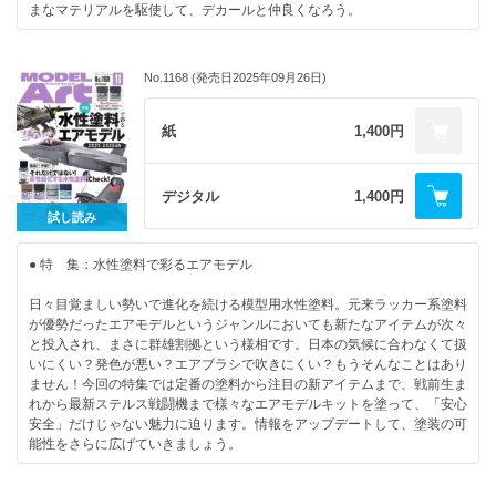
まなマテリアルを駆使して、デカールと仲良くなろう。
ニギ尊
・タミヤフェア2025
・まだまだあるぞ!現役バリバリのベテランビートルキット
・編集Kが行く 韓国出張記 第1回
・さらばシルバリング! デカールワーク攻略のカギは塗膜にあり
・でものはつもの
海上自衛隊 ヘリコプター搭載護衛艦 ひゅうが アオシマ1/700：ヤタガ
【特別記事】
No.1168 (発売日2025年09月26日)
・ブックレビュー
ラス
・第63回 全日本模型ホビーショー詳報
・リーダーズクラブ
・リニューアル後のMr.マークセッター/ソフターを再検証する
・再び鳴り始めたホンダの「前奏曲」
・各社マテリアルを一挙に紹介 Material for Decal Work
紙
1,400円
Honda プレリュードXX & Honda プレリュード（BF1） タミヤ1/24:
2025.12.25発売
・あったら嬉しい、役に立つツールをご紹介
座間隆宏
B5判 144ページ
・狭長デカールを攻略してエアライナーを作る!
スカイマーク ボーイング 737-800 ハセガワ1/200：眞田李風
【NEW KIT REVIEW】
デジタル
1,400円
・Ken-1氏が解説! ストライプデカール貼り付けの極意
・トヨタ ソアラ（Z20）後期型 3.0GT-リミテッド（1989） ハセガワ
試し読み
・立体造形もお手の物 3Dデカールのススメ
1/24：Ken-1
・SOF氏が解説 オートモデルのデカール攻略完全ガイド
・ロータス 72D イタリアGP 1972 E.フィッティパルディ フルディティー
● 特 集：水性塗料で彩るエアモデル
ポルシェ 962C イェーガーマイスター タミヤ1/24：SOF
ル タメオ1/43：QNH77.7
・Rescue!!デカール復活!?大検証
・ フェアリー バトル Mk.1 トランペッター1/48：久保憲之
日々目覚ましい勢いで進化を続ける模型用水性塗料。元来ラッカー系塗料
・剥離デカール&インレタ マーキングのアレコレ
・ USS インディペンデンス CVL-22 ｢通常版｣ ヴィー・ホビー1/700：
が優勢だったエアモデルというジャンルにおいても新たなアイテムが次々
村田博章
と投入され、まさに群雄割拠という様相です。日本の気候に合わなくて扱
【特別記事】
いにくい？発色が悪い？エアブラシで吹きにくい？もうそんなことはあり
・実機/模型 二つの面から見るXB-70Aヴァルキリー：濱田 謙
【連 載】
ません！今回の特集では定番の塗料から注目の新アイテムまで、戦前生ま
（hamaken）
・MA色彩ゼミナール
れから最新ステルス戦闘機まで様々なエアモデルキットを塗って、「安心
・モデルアートコラボカラーでHave GlassⅤを塗ってみた!
・Follow Your Heart：ふぁ ゆうり
安全」だけじゃない魅力に迫ります。情報をアップデートして、塗装の可
・モデリングJASDF：秋山いさみ
能性をさらに広げていきましょう。
【NEW KIT REVIEW】
・ナナニイスポットライト：はるさー
・メルセデス･ベンツ 500 SEC タミヤ1/24：北澤志朗
・艦船諸国漫遊記：鯨水庵八十八
・特報 GSIクレオス×モデルアートコラボカラーが遂に発売！
・M1 スーパーシャーマン タコム1/35：井上裕太
・内藤あんもの戦車模型基本講座：内藤あんも