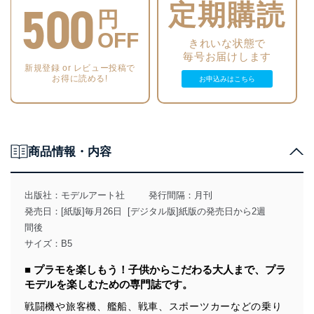
500
定期購読
ホンダ シビック フェリオ VTi“ ブルー” ハセガワ1/24：右衛門
円
・超ざっくり解説!歴代シビックの系譜
OFF
きれいな状態で
【特別記事】水性ホビーカラー 300番台を速攻で塗ってみた!
毎号お届けします
・まずは基本から!?絶妙なグレーの塗り分けもこれでバッチリ!
新規登録 or レビュー投稿で
F-16CJ（ ブロック50）ファイティング ファルコン ハセガワ1/72：真鍋
お得に読める!
お申込みはこちら
陸
・さらば調色の悩み!水性ホビーカラーの筆塗り塗装でベトナム迷彩を仕
上げる
F-104 スターファイター（C型）“ベトナム戦争 第479戦術戦闘航空団”
ハセガワ1/48 ：木村誠二
商品情報・内容
【NEW KIT REVIEW】
・フランス軽戦車 H39 タミヤ1/35：atk-penpen
・ドイツ Pkw.K1 キューベルワーゲン82型（北アフリカ仕様）
出版社：
モデルアート社
発行間隔：月刊
ドイツ Pkw.K1 キューベルワーゲン82型（東部戦線仕様）
発売日：[紙版]毎月26日 [デジタル版]紙版の発売日から2週
ドイツ Pkw.K1 キューベルワーゲン823型 モンモデル1/35：からし大根
・ユンカースF13 初期生産型 ミニアート1/48：馬関のとら。
間後
サイズ：B5
【連 載】
・モデリングJASDF：秋山いさみ
■ プラモを楽しもう！子供からこだわる大人まで、プラ
・艦船諸国漫遊記：鯨水庵八十八
モデルを楽しむための専門誌です。
・ワールドスケールモデラー：竹村典夫
・ナナニイスポットライト：エーギル
戦闘機や旅客機、艦船、戦車、スポーツカーなどの乗り