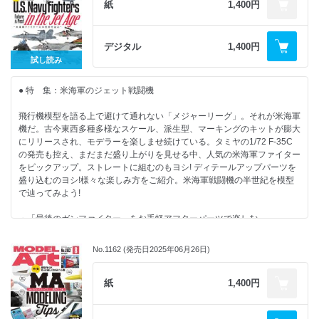
・無塗装組み立て品で見る各社の「雪風」
紙
1,400円
・ガメラ（1996） エクスプラス1/700:シンサク
・でものはつもの
・継承 雪風1941 ～ 1945
・ブックレビュー
日本海軍 駆逐艦 雪風1945（ハイディテール版）
【連 載】
・リーダーズクラブ
日本海軍 駆逐艦 陽炎 就役時（ハイディテール版）
・ナナニイスポットライト：安藤隼也
デジタル
1,400円
ピットロード1/700：Kamigiri
・MA色彩ゼミナール
試し読み
2025.10.24発売
・新作映画情報『雪風 YUKIKAZE』
・艦船諸国漫遊記：鯨水庵八十八
B5判 160ページ
・ワールドスケールモデラー：竹村典夫
● 特 集：米海軍のジェット戦闘機
【特別記事】
・長谷川迷人のプラモデルはやっぱり作ってナンボですよ：長谷川迷人
・田宮俊作氏を悼んで
・北澤志朗のヤングタイマー・ガレージ：北澤志朗
飛行機模型を語る上で避けて通れない「メジャーリーグ」。それが米海軍
・Gemo（ジーモ）UV硬化パテ リキッドタイプを使ってみよう
・内藤あんもの戦車模型基本講座：内藤あんも
機だ。古今東西多種多様なスケール、派生型、マーキングのキットが膨大
・ 模型をよりリアルにするための蘊蓄資料講座：STEINER
にリリースされ、モデラーを楽しませ続けている。タミヤの1/72 F-35C
【NEW KIT REVIEW】
・Follow Your Heart： 鋭之助 初代 日野
の発売も控え、まだまだ盛り上がりを見せる中、人気の米海軍ファイター
・フェアリー バラクーダ 艦上雷撃機 トランペッター1/48:眞田李風
をピックアップ。ストレートに組むのもヨシ! ディテールアップパーツを
・カーチス ホーク H-75 A1/A2 アルマホビー1/72:ショウケン
【情 報】
盛り込むのヨシ!様々な楽しみ方をご紹介。米海軍戦闘機の半世紀を模型
・ホンダ NA1 NSX アオシマ1/32:金澤尚憲
・MA艦船情報局 CSG25
で辿ってみよう!
・充電させてもらえませんか? E-Vino アオシマ1/12:金澤尚憲
・でものはつもの
・ヤマハ TZR250（3MA）（1989） ハセガワ1/12:座間隆宏
・ブックレビュー
・「最後のガンファイター」をお手軽アフターパーツで楽しむ
・リーダーズクラブ
F-8E クルセイダー “VF-162 ザ・ハンターズ” アカデミー1/72 ：山田
【連 載】
昌行
・ナナニイスポットライト 拡大スペシャル：kurage
No.1162 (発売日2025年06月26日)
2025.09.26発売
・スラット付きファントムを追加工作でガッツリ味わう
・モデリングJASDF：秋山いさみ
B5判 144ページ
F-4S ファントムⅡ 造形村SWS 1/48：はるさー
・北澤志朗のヤングタイマー・ガレージ：北澤志朗
・長谷川迷人が語る 米海軍機の魅力：長谷川迷人
紙
1,400円
・ワールドスケールモデラー：竹村典夫
・“トムキャットスコードロン”のF-14を作る
・Follow Your Heart： ふぁ ゆうり
アメリカ海軍 F-14A トムキャット VF-2 “バウンティハンターズ” ファイ
・内藤あんもの戦車模型基本講座：内藤あんも