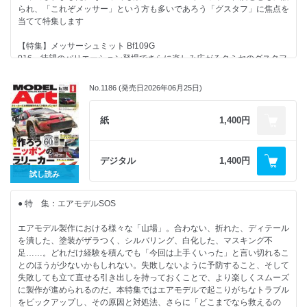
られ、「これぞメッサー」という方も多いであろう「グスタフ」に焦点を
当てて特集します
【特集】メッサーシュミット Bf109G
016…待望のバリエーション登場でさらに楽しみ広がるタミヤのグスタフ
メッサーシュミット Bf109 G-6 後期生産型 タミヤ1/48：松樹祐司
022...8年の時を経て待望のバリエーションキット登場！
No.1186 (発売日2026年06月25日)
・快作キットで浮かび上がるスオミのエースたちの足跡
024...メッサーシュミット Bf109 G-6 後期生産型 タミヤ1/48：内藤あん
も
紙
1,400円
・“プラスチックモデルキット”である矜持を感じる 最新フラッグシップ
031...メッサーシュミット Bf109G-5/G-6 エアフィックス1/24：醤油皿
036...最多バリエーション展開を誇るエデュアルドBf109G：Ring AK
デジタル
1,400円
041...いまさら聞けない&#8265;ハセガワ超定番キットの製作ポイント
試し読み
043...愛機と長く付き合うためのエアブラシメンテナンスのこと&メーカ
ーメンテナンスのススメ
● 特 集：エアモデルSOS
【特別記事】
エアモデル製作における様々な「山場」。合わない、折れた、ディテール
050...不朽の名作が形成したタミヤのポリシー Honda RA273 後編
を潰した、塗装がザラつく、シルバリング、白化した、マスキング不
Honda RA273（エッチングパーツ付） タミヤ1/12：Ken-1
足……。どれだけ経験を積んでも「今回は上手くいった」と言い切れるこ
068...タミヤ注目の新塗料 ミラーペイントでご機嫌なメタリックライフを
とのほうが少ないかもしれない。失敗しないように予防すること、そして
失敗しても立て直せる引き出しを持っておくことで、より楽しくスムーズ
【NEW KIT REVIEW】
に製作が進められるのだ。本特集ではエアモデルで起こりがちなトラブル
080...アメリカ軽戦車M24 チャーフィー（ヨーロッパ戦線） タミヤ
をピックアップし、その原因と対処法、さらに「どこまでなら救えるの
1/35：尾林大輔