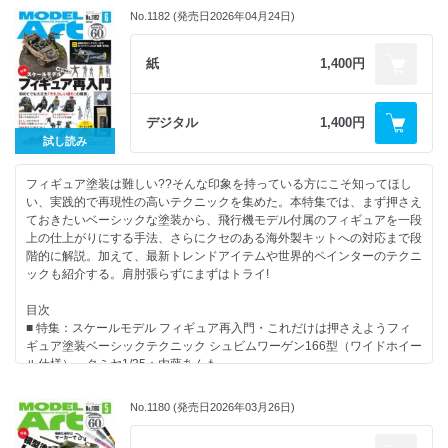
080…イスラエル空軍 F-16I スーファ グレートウォールホビー1/48：柳
No.1182 (発売日2026年04月24日)
136...でものはつもの
・じっくり確実に取り組む「ネオヒス」なキット
井建二
150...リーダーズクラブ
012…F/A-18D ホーネット“VMFA-232 レッド デビルズ 2025” ハセガワ
086…スピットファイア Mk.Ⅴb 初期型 プロフィパック：眞田李風
1/48：清水雄平
紙
1,400円
090…ゴジラ（2001） アオシマ：シンサク
2026.07.24発売
B5判 160ページ
・エアモデル製作中にありがちなトラブル&リカバリー
【連 載】
022…組み立てや摺り合せ
042…やっぱりプラモは作ってナンボですよ：長谷川迷人
デジタル
1,400円
026…合わせ目処理
050…モデリングJASDF：秋山いさみ
試し読み
027…モールド修整や彫り直し
060…艦船諸国漫遊記：鯨水庵八十八
028…クリアーパーツ
066…MA色彩ゼミナール
フィギュア塗装は難しい??そんな印象を持っている方にこそ知ってほし
029…下地処理
094…ナナニイスポットライト：はるさー
い、実践的で再現性の高いテクニックを集めた。本特集では、まず押さえ
030…塗装
098…ワールドスケールモデラー：竹村典夫
ておきたいベーシックな塗装から、飛行機モデル付属のフィギュアを一段
032…デカールワーク
104…内藤あんもの戦車模型基本講座：内藤あんも
上の仕上がりにする手法、さらにクセのある海外製キットへの対応まで段
108…模型をよりリアルにするための蘊蓄資料講座：STEINER
階的に解説。加えて、最新トレンドアイテムや世界的ペインターのテクニ
・泣きを見る前に! パーツチェックの重要性
110…北澤志朗のヤングタイマー・ガレージ：北澤志朗
ックも紹介する。肩肘張らずにまずはトライ!
035…イタリア空軍 マッキ MC.200（日本語対訳補足説明書付属）イタレ
114…Follow Your Heart：鋭之助 初代 日野
リ1/32：久保憲之
目次
【情 報】
■ 特集：スケールモデル フィギュア再入門・これだけは押さえようフィ
【NEW KIT REVIEW】
008…第64回静岡ホビーショー速報
ギュア塗装ベーシックテクニック シュビムワーゲン166型（ワイドホイー
068…Honda CB1000F タミヤ1/12：SOF
054…陸上自衛隊 宇都宮駐屯地 創立76周年記念行事
ル仕様） タミヤ1/35：内藤あんも
074…トヨタ スプリンター トレノ AE92 GT-Z 後期型（1989） ハセガワ
058…大和ミュージアム リニューアルオープン
・せっかく付属するパイロットフィギュア 筆塗り＋水性塗料で「倍上手
1/24：座間隆宏
064…MA艦船情報局
く見える」塗装法!：沼袋筋太郎
080…イスラエル空軍 F-16I スーファ グレートウォールホビー1/48：柳
No.1180 (発売日2026年03月26日)
121…ホビーラウンド34 レポート
・クセあり海外製フィギュアを攻略しよう アメリカンギャングスター
井建二
122…でものはつもの
ミニアート1/35 ：大塩恒平
086…スピットファイア Mk.Ⅴb 初期型 プロフィパック：眞田李風
134…リーダーズクラブ