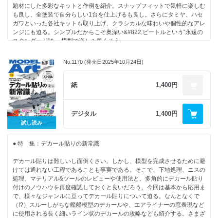
・ 模型をよりリアルにするための蘊蓄資料講座：STEINER
題材にした多彩なキットと作例を紹介。スナップフィットで気軽に楽しむ
・無敵艦隊最後の翼 EAV-8B+ マタドールII
・ワールドスケールモデラー：竹村典夫
も良し、全塗装で自分らしい1台を仕上げるも良し。さらにタミヤ、ハセ
AV-8B ハリアーⅡ プラス UMaモデル1/48 ：Sweeper Ⅱ
・長谷川迷人のプラモデルはやっぱり作ってナンボですよ：長谷川迷人
ガワといった各社キットも取り上げ、クラシカルな味わいや個性的なアレ
EAV-8B+ Matador II DETAIL PHOTOFILE
ンジにも迫る。シンプルだからこそ奥深い&#822;ビートルという“永遠の
【情 報】
スタンダード”を、模型で楽しみ尽くそう。
【NEW KIT REVIEW】
・第2回全国プラモデル選手権大会
・ドイツ連邦軍 レオパルド2A6主力戦車 トランペッター1/16:黒田泰孝
・編集Kが行く 韓国出張記第2回
・楽プラビートルで小情景を楽しもう
・UH-1Y ヴェノム“アメリカ海兵隊” アカデミー1/35: 山わさび
No.1170 (発売日2025年10月24日)
・ハ号ブルが東京にやってきた!
フォルクスワーゲン ビートル（ライトベージュ） アオシマ1/32：加
・マクラーレン MP4/4 1988 ワールドチャンピオン プラッツ/BEEMAX
・New kit front line
瀬裕基
1/12:SOF
・でものはつもの
・アオシマ1/32楽プラスナップキットシリーズの大本命!?1955年型ビー
紙
1,400円
・ホンダ DC2インテグラ タイプR アオシマ1/32:ショウケン
・ブックレビュー
トルの気になるキット内容をチェック!
・リーダーズクラブ
・楽しみ方は無限大!楽プラを全塗装して作ってみる：ショウケン
【連 載】
・名車解説 フォルクスワーゲン&#183;ビートル 世界に愛されたカブトム
・ナナニイスポットライト：kurage
デジタル
1,400円
シ：北澤志朗
・モデリングJASDF：秋山いさみ
試し読み
・タミヤの名キットでクラシカルな「アジ」を楽しむモデリング
・北澤志朗のヤングタイマー・ガレージ：北澤志朗
フォルクスワーゲン1300ビートル 1966年型 タミヤ1/24：木村誠二
・Follow Your Heart：鋭之介 初代 日野
● 特 集：デカール貼りの新常識
・ひと味違う“はたらくビートル”コレクションにおひとついかが?
・艦船諸国漫遊記：鯨水庵八十八
フォルクスワーゲン ビートル “ファイアーパトロール” ハセガワ
・ワールドスケールモデラー：竹村典夫
デカール貼りは難しいし面倒くさい。しかし、模型を完成させるために避
1/24：ヤタガラス
・MA色彩ゼミナール
けては通れない工程であることも事実である。そこで、下地処理、ニスの
・ド定番のハセガワビートル 北澤志朗ならこう作る!
・内藤あんもの戦車模型基本講座：内藤あんも
処理、マテリアル&ツールのレビューや使用法と、多角的にデカール貼り
フォルクスワーゲン ビートル 1967 ハセガワ1/24：北澤志朗
・ 模型をよりリアルにするための蘊蓄資料講座：STEINER
付けのノウハウを再度確認しておくと良いだろう。今回は基本から応用ま
・もっと刺激が欲しいアナタへ カブリオレのススメ
で、様々なジャンルに亘ってデカール貼りについて迫る。なんとなくで
VWビートル カブリオレ ドイツレベル1/24：Ken-1
【情 報】
（!?）スルーしがちな艦船模型のデカールや、エアライナーの窓表現など
・VW in den Tropen KdFワーゲンの軍用バージョン Typ82Eを製作する
・初の一般公開で飛行展示!記念塗装機も!!日の丸仕様のF-35B
に使用される長く細いライン状のデカールの攻略なども紹介する。さまざ
ドイツ軍 スタッフカー タイプ82E ライフィールドモデル1/35：ニギ
・ホビーフォーラム2025