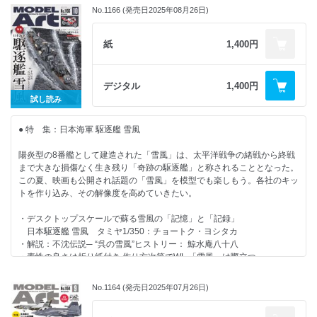
・モデルアートコラボカラーでF-35を塗ってみた！
・B-2A スピリット 戦略爆撃機 アカデミー1/144：木村誠二
No.1166 (発売日2025年08月26日)
・模型をよりリアルにするための蘊蓄資料講座：STEINER
モンモデル1/48 ロッキード・マーティン F-35AライトニングⅡ：木村
・F4H-1 ファントムⅡ プロトタイプ 1959年 ソヴァーM 1/144：平出彰
・長谷川迷人のプラモデルはやっぱり作ってナンボですよ：長谷川迷人
誠二
太
・北澤志朗のヤングタイマー・ガレージ：北澤志朗
・「水性300番台」光沢カラーで塗るアクロ機
紙
1,400円
・ゴジラ Re:イマジネーション 海洋堂 ARTPLA SCULPTURE
・ワールドスケールモデラー：竹村典夫
モンモデル1/72 G.91R 軽戦闘爆撃機：ヤタガラス
WORKS：atk-penpen
・水性メタリックカラーの進化を見る
【情 報】
バロム1/72 アブロ アンソン T.22 航空無線手訓練機：山田昌行
【連 載】
デジタル
1,400円
・PHOTO REPORT：National Championship Air Races/ソウルADEX/入
・永遠のスタンダードナンバー タミヤカラーアクリル塗料で塗るウェス
・祝10周年！ 艦船諸国漫遊記：鯨水庵八十八
試し読み
間航空祭ほか
トランド ライサンダー Mk.Ⅰ
・長谷川迷人のプラモデルはやっぱり作ってナンボですよ：長谷川迷人
・内藤あんもが行く!オーストラリア陸上兵器博物館
エアフィックス1/48 ウェストランド ライサンダー Mk.Ⅰ/Mk.Ⅲ：はる
・ナナニイスポットライト：山わさび
・タミヤプラモデルファクトリートレッサ横浜店 第30回モデラーズコン
● 特 集：日本海軍 駆逐艦 雪風
さー
・モデリングJASDF：秋山いさみ
テスト 結果発表
・定番化しつつある新勢力「VICカラー」で零戦を塗る
・内藤あんもの戦車模型基本講座：内藤あんも
・第3回モデラーズダンジョン
陽炎型の8番艦として建造された「雪風」は、太平洋戦争の緒戦から終戦
ファインモールド1/48 帝国海軍 零式艦上戦闘機五二型 甲（三菱製）/
・ 模型をよりリアルにするための蘊蓄資料講座：STEINER
・モデラーズフェスティバル2025/おおさかホビーフェス
まで大きな損傷なく生き残り「奇跡の駆逐艦」と称されることとなった。
帝国海軍 零式艦上戦闘機五二型 甲（中島製）：馬関のとら。
・ワールドスケールモデラー：竹村典夫
・でものはつもの
この夏、映画も公開され話題の「雪風」を模型でも楽しもう。各社のキッ
・定番からニューアイテムまで!まだまだあるぞ！使ってみたい魅惑の水
・MA色彩ゼミナール
・ブックレビュー
トを作り込み、その解像度を高めていきたい。
性塗料
・Follow Your Heart：鋭之助 初代 日野
・リーダーズクラブ
・北澤志朗のヤングタイマー・ガレージ：北澤志朗
・デスクトップスケールで蘇る雪風の「記憶」と「記録」
日本駆逐艦 雪風 タミヤ1/350：チョートク・ヨシタカ
【NEW KIT REVIEW】
【情 報】
・解説：不沈伝説─ “呉の雪風”ヒストリー： 鯨水庵八十八
・ニッサン スカイライン 2000ターボRS（R30）前期型（1983） ハセ
・モデルアート厳選!インターロン筆 細部塗装セット
・素性の良さは折り紙付き 作り方次第でWL 「雪風」は際立つ
ガワ1/24:北澤志朗
・千歳のまちの航空祭/三沢基地航空祭/松島基地航空祭
日本海軍 駆逐艦 陽炎 アオシマ1/700：船好きのメガネ
・ラウペンシュレッパーOST RSO/01. 初期型 ミニアート1/35:黒田泰孝
・第85回パチッコンテスト 結果発表
・─2つのアプローチで楽しむ艦船模型の醍醐味─ 奇跡の駆逐艦「雪風」
・アメリカ駆逐戦車M36 タミヤ1/35:尾林大輔
No.1164 (発売日2025年07月26日)
・内藤あんもが行く!オーストラリア陸上兵器博物館
を作り込む
・アメリカ海軍駆逐艦 DD-445 フレッチャー トランペッター1/200:花岡
・ミニキヤコン2025審査結果発表
日本海軍 駆逐艦 雪風 ピットロード1/700：光武 玲
勇太
・第39回 関西AFVの会