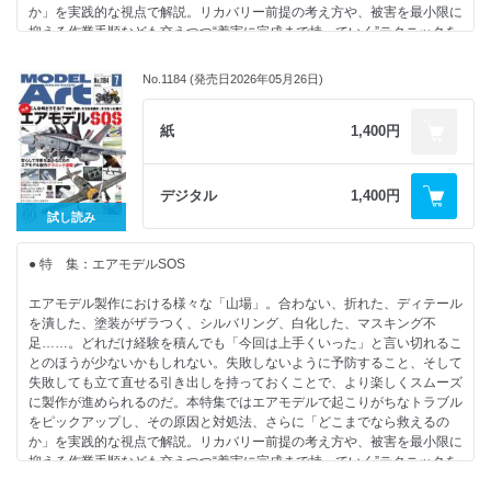
か」を実践的な視点で解説。リカバリー前提の考え方や、被害を最小限に
086...メッサーシュミット Me262A-1a アルマホビー1/72：平出彰太
抑える作業手順なども交えつつ“着実に完成まで持っていく”テクニックを
090...ランボルギーニ レヴエルト ドイツレベル1/24：SOF
紹介していこう。
096...フェラーリ 512 BB アオシマ1/32：ショウケン
099...日本海軍 改秋月型駆逐艦 冬月（ふゆづき）1945 ヤマシタホビー
No.1184 (発売日2026年05月26日)
・じっくり確実に取り組む「ネオヒス」なキット
1/700：光武 玲
012…F/A-18D ホーネット“VMFA-232 レッド デビルズ 2025” ハセガワ
1/48：清水雄平
紙
1,400円
【連 載】
008...ナナニイスポットライト：kurage
・エアモデル製作中にありがちなトラブル&リカバリー
060...モデリングJASDF：秋山いさみ
022…組み立てや摺り合せ
072...ワールドスケールモデラー：竹村典夫
デジタル
1,400円
026…合わせ目処理
104...艦船諸国漫遊記：鯨水庵八十八
試し読み
027…モールド修整や彫り直し
109...MA色彩ゼミナール
028…クリアーパーツ
110...やっぱりプラモは作ってナンボですよ：長谷川迷人
● 特 集：エアモデルSOS
029…下地処理
114...内藤あんもの戦車模型基本講座：内藤あんも
030…塗装
118...模型をよりリアルにするための蘊蓄資料講座：STEINER
エアモデル製作における様々な「山場」。合わない、折れた、ディテール
032…デカールワーク
120...北澤志朗のヤングタイマー・ガレージ：北澤志朗
を潰した、塗装がザラつく、シルバリング、白化した、マスキング不
124...Follow Your Heart：鋭之助 初代 日野
足……。どれだけ経験を積んでも「今回は上手くいった」と言い切れるこ
・泣きを見る前に! パーツチェックの重要性
とのほうが少ないかもしれない。失敗しないように予防すること、そして
035…イタリア空軍 マッキ MC.200（日本語対訳補足説明書付属）イタレ
【情 報】
失敗しても立て直せる引き出しを持っておくことで、より楽しくスムーズ
リ1/32：久保憲之
066...令和8年度 富士総合火力演習
に製作が進められるのだ。本特集ではエアモデルで起こりがちなトラブル
075...エリア88模型ミニコンテストinホビーフェア2026
をピックアップし、その原因と対処法、さらに「どこまでなら救えるの
【NEW KIT REVIEW】
076...韓国最大級のホビーフェア2026に行ってきました!
か」を実践的な視点で解説。リカバリー前提の考え方や、被害を最小限に
068…Honda CB1000F タミヤ1/12：SOF
108...MA艦船情報局
抑える作業手順なども交えつつ“着実に完成まで持っていく”テクニックを
074…トヨタ スプリンター トレノ AE92 GT-Z 後期型（1989） ハセガワ
132...中日ドラゴンズマスコット ドアラが模型業界へ進出&#8265;
紹介していこう。
1/24：座間隆宏
134...NEW KIT FRONTLINE