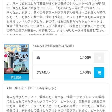
・横浜モデラーズクラブ合同展示会2026
い。厚木に姿を現した可変翼が描くあの独特のシルエット─どれもが鮮烈
・マルヨンを120％楽しめる!? インパクト◎内部構造再現キットのススメ
・ワンダーフェスティバル2026［WINTER］
で、今なお脳裏に焼き付いている。「あの“猫”を自分の手で作りたい」。
・Hey Ridley, got any Beemans?“ NF”を演じた“G”を作る
・TAMIYA SHOWCASE 2026年上半期新製品展示 レポート
そんな思いを胸に、多くのモデラーがプラモデル売り場へ足を運んだ時代
ハセガワ1/48 F-104G スターファイター“ NATO ファイター”：沼袋筋太
・でものはつもの
があった。あれから数十年。技術は進化し、キットは精密さも組みやすさ
郎
・ブックレビュー
も格段にレベルアップした。あの頃、憧れの対象だったトムキャットは、
・動的な「魅せる」模型考
・リーダーズクラブ
今や「最良の形」でデスクトップに着艦する。模型として触れることであ
アカデミー1/72 アメリカ空軍 F-104C スターファイター ’ベトナム’ ：
の時代の空気が蘇る─。本特集では、タミヤがリリースする最新1/72キッ
はるさー
トをはじめ、F-14の魅力を再確認していく。
【NEW KIT REVIEW】
・最新F-14キット登場 可変翼のロマンを1/72に凝縮
・ニッサン ローレル HT 2000SGX（KHC130）後期型（1973） ハセガ
No.1172 (発売日2025年11月26日)
グラマン F-14D トムキャット タミヤ1/72：安藤隼也
ワ1/24：北澤志朗
・ただのスケールダウンにあらず! 1/48から1/72への“再構築”
・BMW 320 E21 ターボ Gr.5 1980 DRM ゾルダー ウエストファーレンカ
・タミヤF-14のタイムラインを旅する1/32メイキング
紙
1,400円
ップ ウィナー プラッツ/BEEMAX 1/24：SOF
F-14A トムキャット“ブラックナイツ” タミヤ1/32：眞田李風
・ドイツ 5㎝対戦車砲 Pak38 タミヤ1/35：馬関のとら。
・最強・最後のトムキャットを再現
・K21歩兵戦闘車 アカデミー1/35：井上裕太
グラマンF-14D トムキャット タミヤ1/48：金澤尚憲
・HMS ロード・クライヴ ホビーボス1/350：大谷 貢
デジタル
1,400円
・迷彩を筆塗りで仕上げる“ペルシャ猫”
試し読み
イラン空軍 F-14A トムキャット ファインモールド1/72 ：木村誠二
【連 載】
・6つのキットをリサーチ 各キットの個性に迫る
・ナナニイスポットライト：加藤颯真
● 特 集：今こそビートルを楽しもう
・1/144を3Dパーツで着艦姿勢にアップグレード
・艦船諸国漫遊記：鯨水庵八十八
ドイツレベル1/144 グラマン F-14A トムキャット
・MA色彩ゼミナール
丸みを帯びたボディに、愛嬌のある顔つき。世界中で“カブトムシ”の愛称
エイチエムエー 1/144 F-14A フラップダウン 発着艦形態 ディテール
・北澤志朗のヤングタイマー・ガレージ：北澤志朗
で親しまれてきたフォルクスワーゲン・ビートルは、自動車史に残る名車
set：平出彰太
・Follow Your Heart： ふぁ ゆうり
であり、同時にモデラーたちにとっても人気の定番テーマである。今回の
・内藤あんもの戦車模型基本講座：内藤あんも
特集では、満を持して登場したアオシマの「楽プラ」を始め、ビートルを
【特別記事】