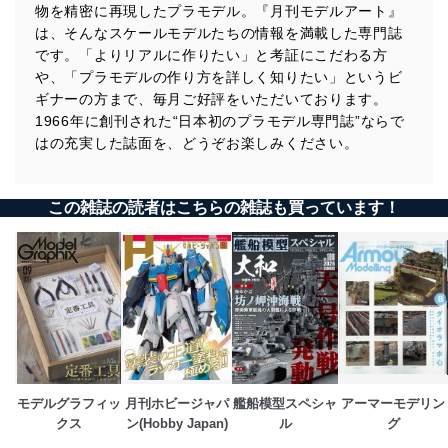
・内藤あんもの戦車模型基本講座：内藤あんも
物を精密に再現したプラモデル。『月刊モデルアート』
・北澤志朗のヤングタイマー・ガレージ：北澤志朗
は、そんなスケールモデルたちの情報を満載した専門誌
・Follow Your Heart： 鋭之助 初代 日野
です。「よりリアルに作りたい」と考証にこだわる方
・ 模型をよりリアルにするための蘊蓄資料講座：STEINER
・MA色彩ゼミナール
や、「プラモデルの作り方を詳しく知りたい」というビ
ギナーの方まで、毎月ご好評をいただいております。
【情 報】
1966年に創刊された“日本初のプラモデル専門誌”ならで
・第63回静岡ホビーショー
はの充実した誌面を、どうぞお楽しみください。
・MA艦船情報局 ESB-5 ミゲル・キース
・厚木基地日米親善春祭り2025/佐世保フリートフレンドシップデー
・でものはつもの
・ブックレビュー
この雑誌の読者はこちらの雑誌も買っています！
・リーダーズクラブ
2025.05.26発売
B5判 144ページ
モデルグラフィッ
月刊ホビージャパ
艦船模型スペシャ
アーマーモデリン
クス
ン(Hobby Japan)
ル
グ