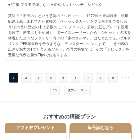
ラムスアメリカ主力戦車 VOIIO 1/35:vavv ■NEW KIT REVIEW・トヨタ
・プラモデルはやっぱり作ってナンボですよ！長谷川迷人（新連載）
● 特 集:プラモで楽しむ「日の丸ホットハッチ」シビック
GR スープラ カスタム タミヤ1/24:青野大成 ■NEW KIT REVIEW・日本
・Follow Your Heart： 鋭之助 初代 日野
海軍 航空母艦 龍鳳 長甲板 1945 塗装済み飛行甲板仕様 ピットロード
・艦船諸国漫遊記：鯨水庵八十八
英語で「市民の」という意味の「シビック」。1972年の登場以来、半世
1/700:ちくぜんに ■NEW KIT REVIEW・UH-1B ヒューイ トランペッタ
・ワールドスケールモデラー：竹村典夫
紀以上親しまれてきた究極の「ベーシックカー」をプラモデルで楽しも
ー1/35:久保憲之 ■NEW KIT REVIEW・FA-50 軽戦闘爆撃機 アカデミー
・内藤あんもの戦車模型基本講座：内藤あんも
う!その長い歴史の中で多数のモデルチェンジ、多岐に亘るグレード設定
1/48:加藤 諒 ■情 報・Osan air Power Days 2025 ■連 載・モデリング
・北澤志朗のヤングタイマー・ガレージ：北澤志朗
を経て、若者にも手が届く「ボーイズレーサー」から「シビック」の名を
JASDF：秋山いさみ ■連 載・内藤あんもの戦車模型基本講座：内藤あん
・MA色彩ゼミナール
体現したようなファミリー向けの「家のクルマ」、はたまたニュルブルク
も ■連 載・北澤志朗のヤングタイマー・ガレージ：北澤志朗 ■連 載・
・ 模型をよりリアルにするための蘊蓄資料講座：STEINER
リンクでFF車最速を争うような「モンスターマシン」まで…。その幅の
MA色彩ゼミナール ■連 載・Follow Your Heart：鋭之助 初代 日野 ■連
広さが魅力の1つと言えるだろう。今号の特集では、その「シビック」を
載・模型をよりリアルにするための蘊蓄資料講座：STEINER ■情 報・
【情 報】
豊富な作例と製作Tipsでお送りする。
海上自衛隊/米海兵隊 岩国航空基地 フレンドシップデー2025 ■情 報・で
・マレーシアインターナショナルミニチュアホビーショー＆マレーシアコ
ものはつもの ■情 報・ブックレビュー ■情 報・リーダーズクラブ
ンペティション（MIMHS - MALCOM）2025レポート
・カーモデルの第一線で躍動するハセガワが贈る「グランドシビック」の
・PACAF F-16 DEMO TEAM FAREWELL
魅力
・台湾空軍F-5退役セレモニー
ホンダ シビック SiR（EF9）（1990） ハセガワ1/24：Ken-1
1
2
3
4
5
6
7
8
9
・・・
・イベントレポート：第15回東北AFVの会/横浜AFVの会2025/第３回ホビ
・水性塗料オンリーで最新キットを楽しむ!
ーリンク・ジャパン模型展示会 夏
ホンダ シビック SiR（EF9）（1990） ハセガワ1/24：金澤尚憲
15
次のページ →
・でものはつもの
・並べて楽しむシビック
・ブックレビュー
ホンダ シビック EF3 Gr.A 1989 マカオ ギアレース プラッツ/BEEMAX
・リーダーズクラブ
1/24
ホンダ シビックEF-9 1992 TIサーキット英田 プラッツ/NuNu 1/24
2025.07.26発売
おすすめの購読プラン
ホンダ シビック SiR（EF9）（1990） ハセガワ1/24：SOF
B5判 144ページ
・赤バッジの“戦闘マシン”再び
ギフト券プレゼント
毎号読むなら
ホンダ シビック タイプＲ 後期型（EK9） フジミ1/24：座間隆宏
・I&#9825;シビック
ホンダ シビック SiR・Ⅱ ハセガワ1/24